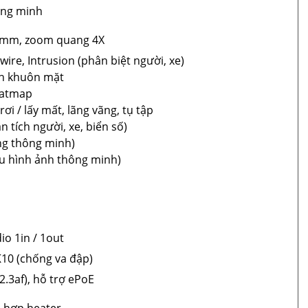
ông minh
0 mm, zoom quang 4X
wire, Intrusion (phân biệt người, xe)
nh khuôn mặt
eatmap
rơi / lấy mất, lãng vãng, tụ tập
 tích người, xe, biển số)
ng thông minh)
ưu hình ảnh thông minh)
io 1in / 1out
K10 (chống va đập)
.3af), hỗ trợ ePoE