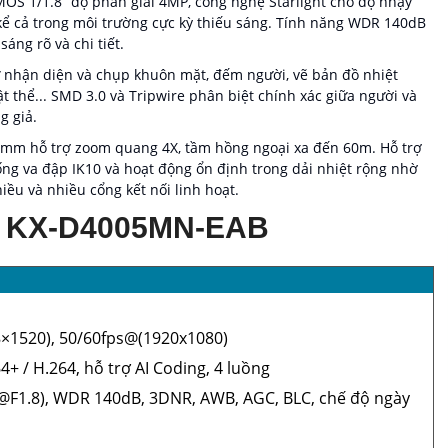
OS 1/1.8” độ phân giải 4MP, công nghệ Starlight cho độ nhạy
 kể cả trong môi trường cực kỳ thiếu sáng. Tính năng WDR 140dB
ng rõ và chi tiết.
 nhận diện và chụp khuôn mặt, đếm người, vẽ bản đồ nhiệt
ật thể... SMD 3.0 và Tripwire phân biệt chính xác giữa người và
g giả.
2mm hỗ trợ zoom quang 4X, tầm hồng ngoại xa đến 60m. Hỗ trợ
ng va đập IK10 và hoạt động ổn định trong dải nhiệt rộng nhờ
iều và nhiều cổng kết nối linh hoạt.
 KX-D4005MN-EAB
×1520), 50/60fps@(1920x1080)
4+ / H.264, hỗ trợ AI Coding, 4 luồng
ux@F1.8), WDR 140dB, 3DNR, AWB, AGC, BLC, chế độ ngày