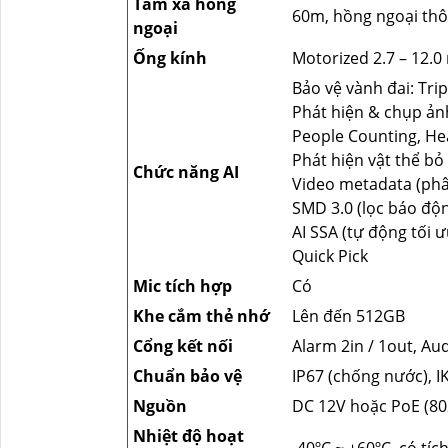
Tầm xa hồng
60m, hồng ngoại th
ngoại
Ống kính
Motorized 2.7 – 12.
Bảo vệ vành đai: Trip
Phát hiện & chụp ả
People Counting, H
Phát hiện vật thể bỏ 
Chức năng AI
Video metadata (phân
SMD 3.0 (lọc báo độ
AI SSA (tự động tối 
Quick Pick
Mic tích hợp
Có
Khe cắm thẻ nhớ
Lên đến 512GB
Cổng kết nối
Alarm 2in / 1out, Aud
Chuẩn bảo vệ
IP67 (chống nước), I
Nguồn
DC 12V hoặc PoE (802
Nhiệt độ hoạt