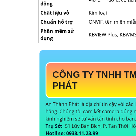
-40ºC ~ +60ºC, có tíc
động
Chất liệu vỏ
Kim loại
Chuẩn hỗ trợ
ONVIF, tên miền miễn
Phần mềm sử
KBVIEW Plus, KBiVMS
dụng
CÔNG TY TNHH TM
PHÁT
An Thành Phát là địa chỉ tin cậy với các 
hãng. Chúng tôi cam kết camera đúng n
kinh nghiệm sẽ tư vấn tận tình cho bạn
Trụ Sở:
51 Lũy Bán Bích, P. Tân Thới H
Hotline: 0938.11.23.99