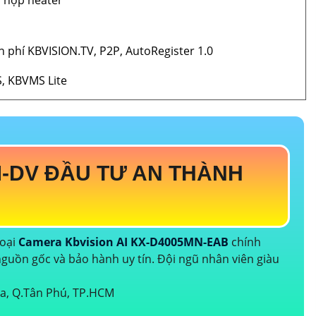
h hợp heater
 phí KBVISION.TV, P2P, AutoRegister 1.0
, KBVMS Lite
-DV ĐẦU TƯ AN THÀNH
loại
Camera Kbvision AI KX-D4005MN-EAB
chính
guồn gốc và bảo hành uy tín. Đội ngũ nhân viên giàu
.
òa, Q.Tân Phú, TP.HCM