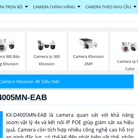
RA TRỌN BỘ
CAMERA CHÍNH HÃNG
CAMERA THEO NHU CẦU
ra 360 Báo
Camera Ip 360
Camera Kbvision
Camera Ip F
g Kbvision
Kbvision
2MP
Color
Camera Kbvision 4K Siêu Nét
D4005MN-EAB
KX-D4005MN-EAB là camera quan sát với khả năng
zoom vật lý 4x và kết nối IP POE giúp giám sát xa hiệu
quả. Camera còn tích hợp nhiều công nghệ cao hỗ trợ
an ninh đắc lực, có thể kể đến phát hiện vật thể, phân