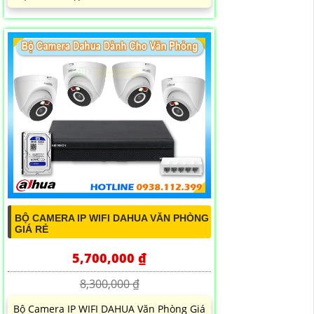
BỘ CAMERA IP WIFI DAHUA VĂN PHÒNG
GIÁ RẺ
5,700,000 ₫
8,300,000 ₫
Bộ Camera IP WIFI DAHUA Văn Phòng Giá