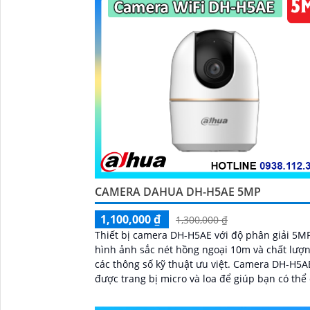
CAMERA DAHUA DH-H5AE 5MP
1,100,000 ₫
1,300,000 ₫
Thiết bị camera DH-H5AE với độ phân giải 5M
hình ảnh sắc nét hồng ngoại 10m và chất lượn
các thông số kỹ thuật ưu việt. Camera DH-H5AE
được trang bị micro và loa để giúp bạn có th
thoại mọi lúc mọi nơi...