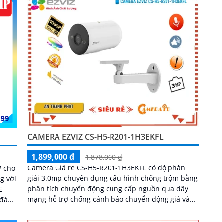
CAMERA EZVIZ CS-H5-R201-1H3EKFL
1,899,000 ₫
1,878,000 ₫
Camera Giá re CS-H5-R201-1H3EKFL có độ phân
P cho
giải 3.0mp chuyên dụng cấu hình chống trộm bằng
g với
phân tích chuyển động cung cấp nguồn qua dây
mạng hỗ trợ chống cảnh báo chuyển động giả và
ể đàm
nhận dạng người hình ảnh sắc nét Full Color 20m
ban đêm tiết kiệm thích hợp cho kho hàng nhà