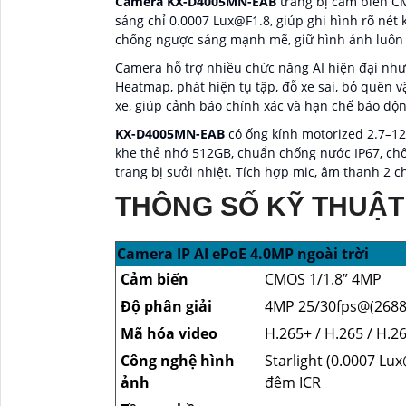
Camera KX-D4005MN-EAB
trang bị cảm biến CM
sáng chỉ 0.0007 Lux@F1.8, giúp ghi hình rõ nét
chống ngược sáng mạnh mẽ, giữ hình ảnh luôn sá
Camera hỗ trợ nhiều chức năng AI hiện đại như
Heatmap, phát hiện tụ tập, đỗ xe sai, bỏ quên v
xe, giúp cảnh báo chính xác và hạn chế báo độn
KX-D4005MN-EAB
có ống kính motorized 2.7–1
khe thẻ nhớ 512GB, chuẩn chống nước IP67, chố
trang bị sưởi nhiệt. Tích hợp mic, âm thanh 2 ch
THÔNG SỐ KỸ THUẬT
Camera IP AI ePoE 4.0MP ngoài trời
Cảm biến
CMOS 1/1.8” 4MP
Độ phân giải
4MP 25/30fps@(2688
Mã hóa video
H.265+ / H.265 / H.26
Công nghệ hình
Starlight (0.0007 L
ảnh
đêm ICR