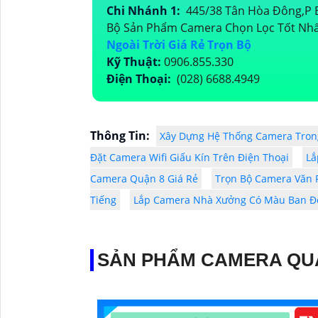
Chi Nhánh 1:
445/38 Tân Hòa Đông,P B
Bộ Sản Phẩm Camera Chọn Lọc Tốt Nhấ
Ngoài Trời Giá Rẻ Trọn Bộ
Kỹ Thuật:
0906.855.330
Điện Thoại:
(028) 6688.4949
Thông Tin:
Xây Dựng Hệ Thống Camera Tron
Đặt Camera Wifi Giấu Kín Trên Điện Thoại
Lắ
Camera Quận 8 Giá Rẻ
Trọn Bộ Camera Văn
Tiếng
Lắp Camera Nhà Xưởng Có Màu Ban 
SẢN PHẨM CAMERA QU