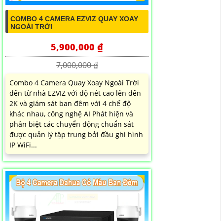
COMBO 4 CAMERA EZVIZ QUAY XOAY
NGOÀI TRỜI
5,900,000 ₫
7,000,000 ₫
Combo 4 Camera Quay Xoay Ngoài Trời
đến từ nhà EZVIZ với độ nét cao lên đến
2K và giám sát ban đêm với 4 chế độ
khác nhau, công nghệ AI Phát hiện và
phân biệt các chuyển động chuẩn sát
được quản lý tập trung bởi đầu ghi hình
IP WiFi...