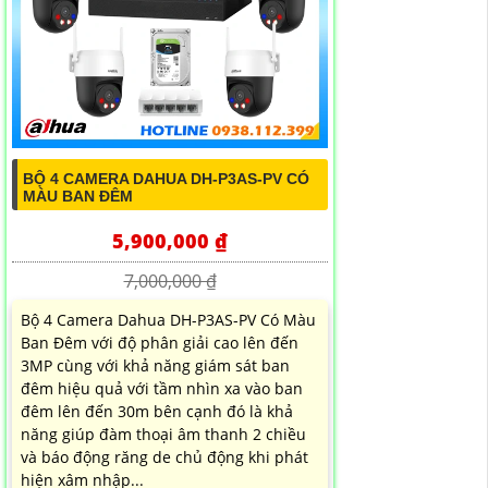
BỘ 4 CAMERA DAHUA DH-P3AS-PV CÓ
MÀU BAN ĐÊM
5,900,000 ₫
7,000,000 ₫
Bộ 4 Camera Dahua DH-P3AS-PV Có Màu
Ban Đêm với độ phân giải cao lên đến
3MP cùng với khả năng giám sát ban
đêm hiệu quả với tầm nhìn xa vào ban
đêm lên đến 30m bên cạnh đó là khả
năng giúp đàm thoại âm thanh 2 chiều
và báo động răng de chủ động khi phát
hiện xâm nhập...