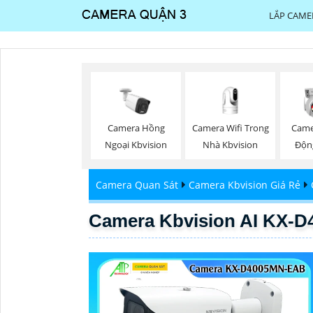
LẮP CAME
Camera Wifi Trong
Camera Hồng
Came
Nhà Kbvision
Ngoại Kbvision
Độn
Camera Quan Sát
Camera Kbvision Giá Rẻ
Camera Kbvision AI KX-