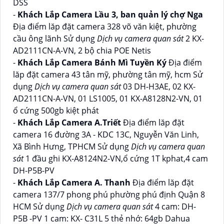
DSS
-
Khách Lắp Camera Lầu 3, ban quản lý chợ Nga
Địa điểm lăp đặt camera 328 võ văn kiệt, phường
cầu ông lãnh Sử dụng
Dịch vụ camera quan sát
2 KX-
AD2111CN-A-VN, 2 bộ chia POE Netis
-
Khách Lắp Camera Bánh Mì Tuyền Ký
Địa điểm
lăp đặt camera 43 tân mỹ, phường tân mỹ, hcm Sử
dụng
Dịch vụ camera quan sát
03 DH-H3AE, 02 KX-
AD2111CN-A-VN, 01 LS1005, 01 KX-A8128N2-VN, 01
ổ cứng 500gb kiệt phát
-
Khách Lắp Camera A.Triết
Địa điểm lăp đặt
camera 16 đường 3A - KDC 13C, Nguyễn Văn Linh,
Xã Bình Hưng, TPHCM Sử dụng
Dịch vụ camera quan
sát
1 đầu ghi KX-A8124N2-VN,ổ cứng 1T kphat,4 cam
DH-P5B-PV
-
Khách Lắp Camera A. Thanh
Địa điểm lăp đặt
camera 137/7 phong phú phường phú định Quận 8
HCM Sử dụng
Dịch vụ camera quan sát
4 cam: DH-
P5B -PV 1 cam: KX- C31L 5 thẻ nhớ: 64gb Dahua