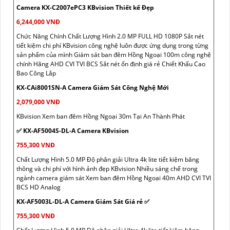
Camera KX-C2007ePC3 KBvision Thiết kế Đẹp
6,244,000 VNĐ
Chức Năng Chính Chất Lượng Hình 2.0 MP FULL HD 1080P Sắt nét
tiết kiệm chi phí KBvision công nghệ luôn được ứng dụng trong từng
sản phẩm của mình Giám sát ban đêm Hồng Ngoại 100m công nghệ
chính Hãng AHD CVI TVI BCS Sắt nét ổn định giá rẻ Chiết Khấu Cao
Bao Công Lắp
KX-CAi8001SN-A Camera Giám Sát Công Nghệ Mới
2,079,000 VNĐ
KBvision Xem ban đêm Hồng Ngoại 30m Tại An Thành Phát
✅ KX-AF5004S-DL-A Camera KBvision
755,300 VNĐ
Chất Lượng Hình 5.0 MP Độ phân giải Ultra 4k lite tiết kiệm băng
thông và chi phí với hình ảnh đẹp KBvision Nhiều sáng chế trong
ngành camera giám sát Xem ban đêm Hồng Ngoại 40m AHD CVI TVI
BCS HD Analog
KX-AF5003L-DL-A Camera Giám Sát Giá rẻ ✅
755,300 VNĐ