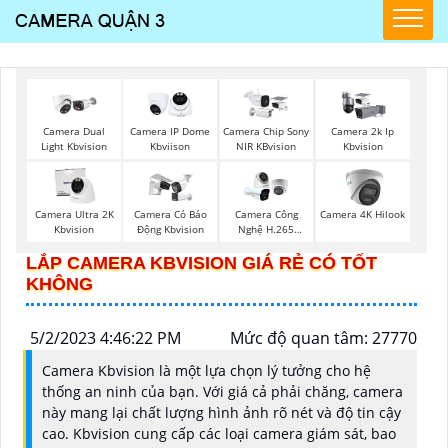
Camera Dual
Camera IP Dome
Camera Chip Sony
Camera 2k Ip
Light Kbvision
Kbviison
NIR KBvision
Kbvision
Camera Ultra 2K
Camera Có Báo
Camera Công
Camera 4K Hilook
Kbvision
Động Kbvision
Nghệ H.265
Hikvision
LẮP CAMERA KBVISION GIÁ RẺ CÓ TỐT
KHÔNG
5/2/2023 4:46:22 PM
Mức độ quan tâm: 27770
Camera Kbvision là một lựa chọn lý tưởng cho hệ
thống an ninh của bạn. Với giá cả phải chăng, camera
này mang lại chất lượng hình ảnh rõ nét và độ tin cậy
cao. Kbvision cung cấp các loại camera giám sát, bao