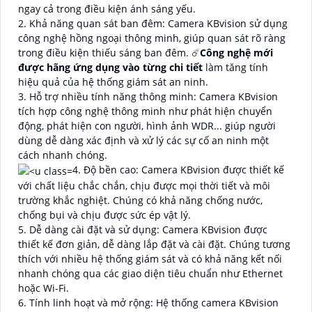
ngay cả trong điều kiện ánh sáng yếu.
2. Khả năng quan sát ban đêm: Camera KBvision sử dụng
công nghệ hồng ngoại thông minh, giúp quan sát rõ ràng
trong điều kiện thiếu sáng ban đêm. ☄️
Công nghệ mới
được hãng ứng dụng vào từng chi tiết
làm tăng tính
hiệu quả của hệ thống giám sát an ninh.
3. Hỗ trợ nhiều tính năng thông minh: Camera KBvision
tích hợp công nghệ thông minh như phát hiện chuyển
động, phát hiện con người, hình ảnh WDR... giúp người
dùng dễ dàng xác định và xử lý các sự cố an ninh một
cách nhanh chóng.
4. Độ bền cao: Camera KBvision được thiết kế
với chất liệu chắc chắn, chịu được mọi thời tiết và môi
trường khắc nghiệt. Chúng có khả năng chống nước,
chống bụi và chịu được sức ép vật lý.
5. Dễ dàng cài đặt và sử dụng: Camera KBvision được
thiết kế đơn giản, dễ dàng lắp đặt và cài đặt. Chúng tương
thích với nhiều hệ thống giám sát và có khả năng kết nối
nhanh chóng qua các giao diện tiêu chuẩn như Ethernet
hoặc Wi-Fi.
6. Tính linh hoạt và mở rộng: Hệ thống camera KBvision