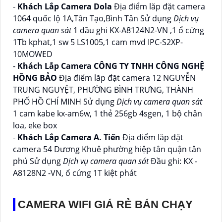
-
Khách Lắp Camera Dola
Địa điểm lăp đặt camera
1064 quốc lộ 1A,Tân Tạo,Bình Tân Sử dụng
Dịch vụ
camera quan sát
1 đầu ghi KX-A8124N2-VN ,1 ổ cứng
1Tb kphat,1 sw 5 LS1005,1 cam mvd IPC-S2XP-
10MOWED
-
Khách Lắp Camera CÔNG TY TNHH CÔNG NGHỆ
HỒNG BẢO
Địa điểm lăp đặt camera 12 NGUYỄN
TRUNG NGUYỆT, PHƯỜNG BÌNH TRƯNG, THÀNH
PHỐ HỒ CHÍ MINH Sử dụng
Dịch vụ camera quan sát
1 cam kabe kx-am6w, 1 thẻ 256gb 4sgen, 1 bộ chân
loa, eke box
-
Khách Lắp Camera A. Tiến
Địa điểm lăp đặt
camera 54 Dương Khuê phường hiệp tân quận tân
phú Sử dụng
Dịch vụ camera quan sát
Đầu ghi: KX -
A8128N2 -VN, ổ cứng 1T kiệt phát
CAMERA WIFI GIÁ RẺ BÁN CHẠY