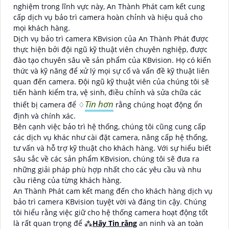
nghiệm trong lĩnh vực này, An Thành Phát cam kết cung
cấp dịch vụ bảo trì camera hoàn chỉnh và hiệu quả cho
mọi khách hàng.
Dịch vụ bảo trì camera KBvision của An Thành Phát được
thực hiện bởi đội ngũ kỹ thuật viên chuyên nghiệp, được
đào tạo chuyên sâu về sản phẩm của KBvision. Họ có kiến
thức và kỹ năng để xử lý mọi sự cố và vấn đề kỹ thuật liên
quan đến camera. Đội ngũ kỹ thuật viên của chúng tôi sẽ
tiến hành kiểm tra, vệ sinh, điều chỉnh và sửa chữa các
Tin hơn
thiết bị camera để ♢
rằng chúng hoạt động ổn
định và chính xác.
Bên cạnh việc bảo trì hệ thống, chúng tôi cũng cung cấp
các dịch vụ khác như cài đặt camera, nâng cấp hệ thống,
tư vấn và hỗ trợ kỹ thuật cho khách hàng. Với sự hiểu biết
sâu sắc về các sản phẩm KBvision, chúng tôi sẽ đưa ra
những giải pháp phù hợp nhất cho các yêu cầu và nhu
cầu riêng của từng khách hàng.
An Thành Phát cam kết mang đến cho khách hàng dịch vụ
bảo trì camera KBvision tuyệt vời và đáng tin cậy. Chúng
tôi hiểu rằng việc giữ cho hệ thống camera hoạt động tốt
là rất quan trọng để ⁂
Hãy Tin rằng
an ninh và an toàn