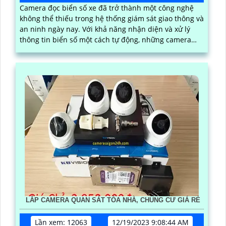
Camera đọc biển số xe đã trở thành một công nghệ
không thể thiếu trong hệ thống giám sát giao thông và
an ninh ngày nay. Với khả năng nhận diện và xử lý
thông tin biển số một cách tự động, những camera
này mang lại nhiều lợi ích đáng kể, từ việc quản lý
phương tiện đến việc nâng cao hiệu quả an ninh
LẮP CAMERA QUAN SÁT TÒA NHÀ, CHUNG CƯ GIÁ RẺ
Lần xem: 12063
12/19/2023 9:08:44 AM