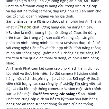
kinh nghiệm trong lĩnh vực công nghệ an ninh, An Thành
Phát đã trở thành công ty hàng đầu trong việc cung cấp
và lắp đặt hệ thống camera, đáp ứng nhu cầu an ninh cho
các tổ chức, doanh nghiệp và hộ gia đình.
Sản phẩm camera KBvision được phân phối bởi An Thành
Tin hơn
Phát ♢
chất lượng hàng đầu và đáng tin cậy.
KBvision là một thương hiệu nổi tiếng và được tin dùng
trên toàn cầu trong việc sản xuất và cung cấp các giải
pháp an ninh thông minh. Camera KBvision được thiết kế
với công nghệ tiên tiến và tích hợp nhiều tính năng thông
minh như hồng ngoại, giảm nhiễu, chống ngược sáng, hỗ
trợ xem từ xa qua điện thoại di động, và nhiều tính năng
khác.
An Thành Phát cam kết cung cấp cho khách hàng dịch vụ
tốt nhất và thực hiện việc lắp đặt camera KBvision chính
hãng một cách chuyên nghiệp và tối ưu. Đội ngũ kỹ thuật
viên chất lượng cao của công ty sẽ ⁂
Hãy Tin rằng
việc cài
đặt và cấu hình hệ thống camera KBvision một cách chính
xác và bảo mật. 🔴
Nỗi hơn trong các thông số
An Thành
Phát còn cung cấp dịch vụ hỗ trợ kỹ thuật sau bán hàng,
nâng cao an toàn sự hoạt động ổn định của hệ thống