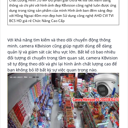
Chất Lượng Hình 5.0 MP Độ phân giải Ultra 4k lite tiết kiệm băng
thông và chi phí với hình ảnh đẹp KBvision công nghệ luôn được ứng
dụng trong từng sản phẩm của mình Hình ảnh ban đêm sáng đẹp
với Hồng Ngoại 40m mịn đẹp hơn Sử dụng công nghệ AHD CVI TVI
BCS HD giá rẻ Chức Năng Cao Cấp
Với khả năng tìm kiếm và theo dõi chuyển động thông
minh, camera KBvision cũng giúp người dùng dễ dàng
quản lý và giám sát các khu vực lớn. Bất kể có bao nhiêu
đối tượng di chuyển trong tầm quan sát, camera KBvision
sẽ tự động theo dõi và ghi lại hình ảnh chất lượng cao để
bạn không bỏ lỡ bất kỳ sự việc quan trọng nào.