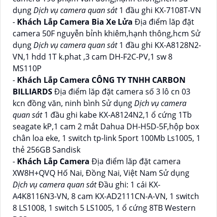
dụng
Dịch vụ camera quan sát
1 đầu ghi KX-7108T-VN
-
Khách Lắp Camera Bia Xe Lửa
Địa điểm lăp đặt
camera 50F nguyễn bỉnh khiêm,hạnh thông,hcm Sử
dụng
Dịch vụ camera quan sát
1 đầu ghi KX-A8128N2-
VN,1 hdd 1T k.phat ,3 cam DH-F2C-PV,1 sw 8
MS110P
-
Khách Lắp Camera CÔNG TY TNHH CARBON
BILLIARDS
Địa điểm lăp đặt camera số 3 lô cn 03
kcn đồng văn, ninh bình Sử dụng
Dịch vụ camera
quan sát
1 đầu ghi kabe KX-A8124N2,1 ổ cứng 1Tb
seagate kP,1 cam 2 mắt Dahua DH-H5D-5F,hộp box
chân loa eke, 1 switch tp-link 5port 100Mb Ls1005, 1
thẻ 256GB Sandisk
-
Khách Lắp Camera
Địa điểm lăp đặt camera
XW8H+QVQ Hố Nai, Đồng Nai, Việt Nam Sử dụng
Dịch vụ camera quan sát
Đầu ghi: 1 cái KX-
A4K8116N3-VN, 8 cam KX-AD2111CN-A-VN, 1 switch
8 LS1008, 1 switch 5 LS1005, 1 ổ cứng 8TB Western