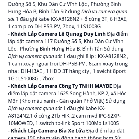
Đường Số 5, Khu Dân Cư Vĩnh Lộc , Phường Bình
Hưng Hòa B, Bình Tân Sử dụng
Dịch vụ camera quan
sát
1 đầu ghi kabe KX-A8128N2 + ổ cứng 3T, 6 H3AE,
1 cam pico DH-P5B-PV, 7box, 1 LS1008G
-
Khách Lắp Camera Lê Qunag Duy Linh
Địa điểm
lăp đặt camera 117 Đường Số 5, Khu Dân Cư Vĩnh
Lộc , Phường Bình Hưng Hòa B, Bình Tân Sử dụng
Dịch vụ camera quan sát
1 dau ghi 8 ip : KX-A8128N2 ,
1 cam xoay ngoai troi DH-P5B-PV , 6cam xoay trong
nha : DH-H3AE , 1 HDD 3T hàng cty , 1 swicht 8port
1G : LS1008G , 7box
-
Khách Lắp Camera Công Ty TNHH MAYBE
Địa
điểm lăp đặt camera 1625 Song Hành, KP.2, xã Hóc
Môn (Kho màu xanh - Gần quán Phở Việt) Sử dụng
Dịch vụ camera quan sát
1 đầu ghi kabe KX-
A8124N2,1 ổ cứng 2Tb HIK ,2 cam mvd IPC-S2XP-
10MOWED, 1 switch tp-link 5port 100Mb Ls1005
-
Khách Lắp Camera Bia Xe Lửa
Địa điểm lăp đặt
camera 196 phạm văn đồng,hạnh thông,hcm Sử