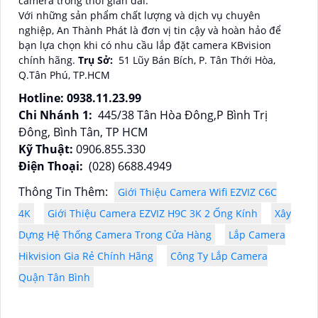
camera trong thời gian dài.
Với những sản phẩm chất lượng và dịch vụ chuyên
nghiệp, An Thành Phát là đơn vị tin cậy và hoàn hảo để
bạn lựa chọn khi có nhu cầu lắp đặt camera KBvision
chính hãng.
Trụ Sở:
51 Lũy Bán Bích, P. Tân Thới Hòa,
Q.Tân Phú, TP.HCM
Hotline: 0938.11.23.99
Chi Nhánh 1:
445/38 Tân Hòa Đông,P Bình Trị
Đông, Bình Tân, TP HCM
Kỹ Thuật:
0906.855.330
Điện Thoại:
(028) 6688.4949
Thông Tin Thêm:
Giới Thiệu Camera Wifi EZVIZ C6C
4K
Giới Thiệu Camera EZVIZ H9C 3K 2 Ống Kính
Xây
Dựng Hệ Thống Camera Trong Cửa Hàng
Lắp Camera
Hikvision Gia Rẻ Chính Hãng
Công Ty Lắp Camera
Quận Tân Bình