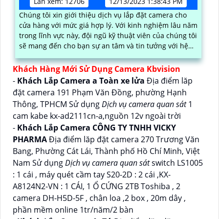
Lần xem: 12706
12/13/2023 1:38:43 PM
Chúng tôi xin giới thiệu dịch vụ lắp đặt camera cho
cửa hàng với mức giá hợp lý. Với kinh nghiệm lâu năm
trong lĩnh vực này, đội ngũ kỹ thuật viên của chúng tôi
sẽ mang đến cho bạn sự an tâm và tin tưởng với hệ
thống camera chất lượng cao
Khách Hàng Mới Sử Dụng Camera Kbvision
-
Khách Lắp Camera a Toàn xe lửa
Địa điểm lăp
đặt camera 191 Phạm Văn Đồng, phường Hạnh
Thông, TPHCM Sử dụng
Dịch vụ camera quan sát
1
cam kabe kx-ad2111cn-a,nguồn 12v ngoài trời
-
Khách Lắp Camera CÔNG TY TNHH VICKY
PHARMA
Địa điểm lăp đặt camera 270 Trương Văn
Bang, Phường Cát Lái, Thành phố Hồ Chí Minh, Việt
Nam Sử dụng
Dịch vụ camera quan sát
switch LS1005
: 1 cái , máy quét cầm tay S20-2D : 2 cái ,KX-
A8124N2-VN : 1 CÁI, 1 Ổ CỨNG 2TB Toshiba , 2
camera DH-H5D-5F , chân loa ,2 box , 20m dây ,
phần mềm online 1tr/năm/2 bàn