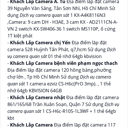
-
Khách Lắp Camera A. Tú
Địa điểm lăp đặt camera
39 Nguyễn Văn Săng, Tân Sơn Nhì, Hồ Chí Minh Sử
dụng
Dịch vụ camera quan sát
1 KX-A4K8116N3
,Camera: 9 cam DH - H3AE, 3 cam KX - AD2111CN-A-
VN 2 switch KX-SW406-36 1 switch MS110P, ổ cứng
1T kiệt phát
-
Khách Lắp Camera chị Yến
Địa điểm lăp đặt
camera 528 Huỳnh Tấn Phát, q7,hcm Sử dụng
Dịch
vụ camera quan sát
01 thẻ nhớ 64gb kbvision
-
Khách Lắp Camera bệnh viên phạm ngọc thach
Địa điểm lăp đặt camera 120 hồng bàng,phường
chợ lớn , Tp Hồ Chí Minh Sử dụng
Dịch vụ camera
quan sát
1 camera ezviz CS-H6c(PrO 3mp). , 1 thẻ
nhớ 64gb KBVISION 64GB
-
Khách Lắp Camera nhật
Địa điểm lăp đặt camera
861/165/68 Trần Xuân Soạn, Quận 7 Sử dụng
Dịch vụ
camera quan sát
1 CS-H6c-R105-1L3WF + 1 thẻ 64gb
kbt
-
Khách Lắp Camera
Địa điểm lăp đặt camera 117