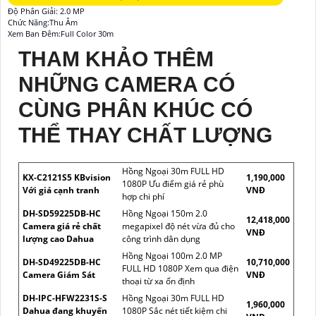
Độ Phân Giải: 2.0 MP
Chức Năng:Thu Âm
Xem Ban Đêm:Full Color 30m
THAM KHẢO THÊM
NHỮNG CAMERA CÓ
CÙNG PHÂN KHÚC CÓ
THỂ THAY CHẤT LƯỢNG
Hồng Ngoại 30m FULL HD
KX-C2121S5 KBvision
1,190,000
1080P Ưu điểm giá rẻ phù
Với giá cạnh tranh
VNĐ
hợp chi phí
DH-SD59225DB-HC
Hồng Ngoại 150m 2.0
12,418,000
Camera giá rẻ chất
megapixel độ nét vừa đủ cho
VNĐ
lượng cao Dahua
công trình dân dụng
Hồng Ngoại 100m 2.0 MP
DH-SD49225DB-HC
10,710,000
FULL HD 1080P Xem qua điện
Camera Giám Sát
VNĐ
thoại từ xa ổn định
DH-IPC-HFW2231S-S
Hồng Ngoại 30m FULL HD
1,960,000
Dahua đang khuyến
1080P Sắc nét tiết kiệm chi