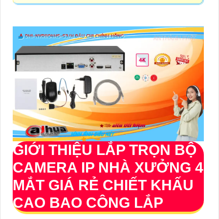
GIỚI THIỆU
LẮP TRỌN BỘ
CAMERA IP NHÀ XƯỞNG 4
MẮT GIÁ RẺ
CHIẾT KHẤU
CAO BAO CÔNG LẮP