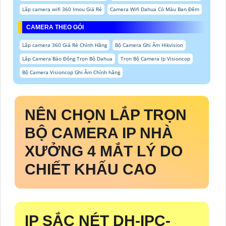
Lắp camera wifi 360 Imou Giá Rẻ
Camera Wifi Dahua Có Màu Ban Đêm
CAMERA THEO GÓI
Lắp camera 360 Giá Rẻ Chính Hãng
Bộ Camera Ghi Âm Hikvision
Lắp Camera Báo Động Trọn Bộ Dahua
Trọn Bộ Camera Ip Visioncop
Bộ Camera Visioncop Ghi Âm Chính hãng
NÊN CHỌN LẮP TRỌN
BỘ CAMERA IP NHÀ
XƯỞNG 4 MẮT LÝ DO
CHIẾT KHẤU CAO
IP SẮC NÉT
DH-IPC-