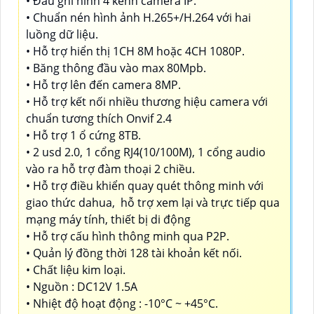
• Đầu ghi hình 4 kênh camera IP.
• Chuẩn nén hình ảnh H.265+/H.264 với hai
luồng dữ liệu.
• Hỗ trợ hiển thị 1CH 8M hoặc 4CH 1080P.
• Băng thông đầu vào max 80Mpb.
• Hỗ trợ lên đến camera 8MP.
• Hỗ trợ kết nối nhiều thương hiệu camera với
chuẩn tương thích Onvif 2.4
• Hỗ trợ 1 ổ cứng 8TB.
• 2 usd 2.0, 1 cổng RJ4(10/100M), 1 cổng audio
vào ra hỗ trợ đàm thoại 2 chiều.
• Hỗ trợ điều khiển quay quét thông minh với
giao thức dahua, hỗ trợ xem lại và trực tiếp qua
mạng máy tính, thiết bị di động
• Hỗ trợ cấu hình thông minh qua P2P.
• Quản lý đồng thời 128 tài khoản kết nối.
• Chất liệu kim loại.
• Nguồn : DC12V 1.5A
• Nhiệt độ hoạt động : -10°C ~ +45°C.