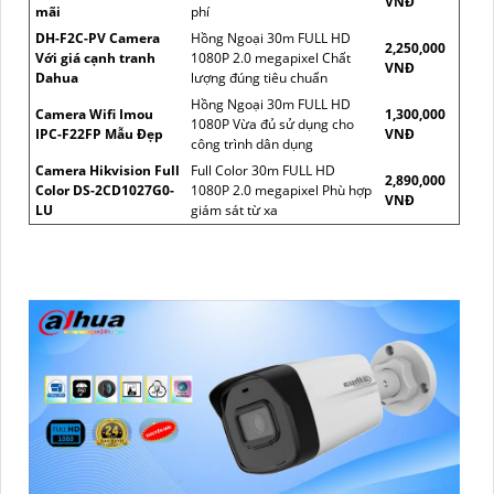
VNĐ
mãi
phí
DH-F2C-PV Camera
Hồng Ngoại 30m FULL HD
2,250,000
Với giá cạnh tranh
1080P 2.0 megapixel Chất
VNĐ
Dahua
lượng đúng tiêu chuẩn
Hồng Ngoại 30m FULL HD
Camera Wifi Imou
1,300,000
1080P Vừa đủ sử dụng cho
IPC-F22FP Mẫu Đẹp
VNĐ
công trình dân dụng
Camera Hikvision Full
Full Color 30m FULL HD
2,890,000
Color DS-2CD1027G0-
1080P 2.0 megapixel Phù hợp
VNĐ
LU
giám sát từ xa