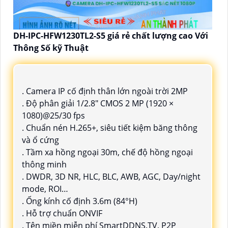
DH-IPC-HFW1230TL2-S5 giá rẻ chất lượng cao Với
Thông Số kỹ Thuật
. Camera IP cố định thân lớn ngoài trời 2MP
. Độ phân giải 1/2.8" CMOS 2 MP (1920 ×
1080)@25/30 fps
. Chuẩn nén H.265+, siêu tiết kiệm băng thông
và ổ cứng
. Tầm xa hồng ngoại 30m, chế độ hồng ngoại
thông minh
. DWDR, 3D NR, HLC, BLC, AWB, AGC, Day/night
mode, ROI…
. Ống kính cố định 3.6m (84°H)
. Hỗ trợ chuẩn ONVIF
. Tên miền miễn phí SmartDDNS.TV, P2P