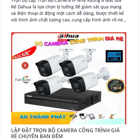
Trọn bộ Lắp Trọn Bộ Camera IP Nhà Xưởng 4 Mắt Giá
Rẻ Dahua là lựa chọn lý tưởng để giám sát qua mạng
và điện thoại di động một cách dễ dàng. Được thiết kế
với hình ảnh chất lượng cao, cung cấp hình ảnh rõ nét
và sắc nét...
LẮP ĐẶT TRỌN BỘ CAMERA CÔNG TRÌNH GIÁ
RẺ CHUYÊN BAN ĐÊM