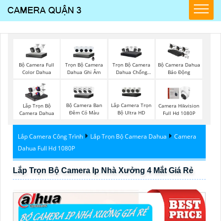
Bộ Camera Full
Trọn Bộ Camera
Trọn Bộ Camera
Bộ Camera Dahua
Color Dahua
Dahua Ghi Âm
Dahua Chống
Báo Động
Trộm
Bộ Camera Ban
Lắp Camera Trọn
Lắp Trọn Bộ
Camera Hikvision
Đêm Có Màu
Bộ Ultra HD
Camera Dahua
Full Hd 1080P
Lắp Camera Công Trình
Lắp Trọn Bộ Camera Dahua
Camera
Dahua Full Hd 1080P
Lắp Trọn Bộ Camera Ip Nhà Xưởng 4 Mắt Giá Rẻ