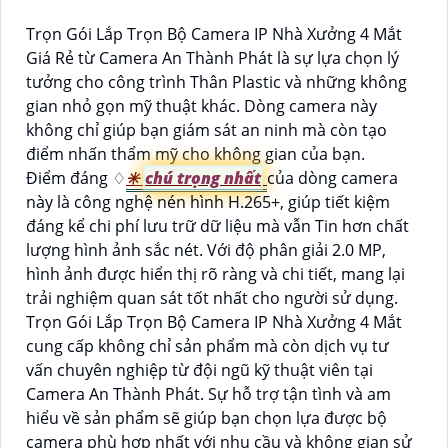
Trọn Gói Lắp Trọn Bộ Camera IP Nhà Xưởng 4 Mắt
Giá Rẻ từ Camera An Thành Phát là sự lựa chọn lý
tưởng cho công trình Thân Plastic và những không
gian nhỏ gọn mỹ thuật khác. Dòng camera này
không chỉ giúp bạn giám sát an ninh mà còn tạo
điểm nhấn thẩm mỹ cho không gian của bạn.
Điểm đáng ♢
✳️
chú trọng nhất
của dòng camera
này là công nghệ nén hình H.265+, giúp tiết kiệm
đáng kể chi phí lưu trữ dữ liệu mà vẫn Tin hơn chất
lượng hình ảnh sắc nét. Với độ phân giải 2.0 MP,
hình ảnh được hiển thị rõ ràng và chi tiết, mang lại
trải nghiệm quan sát tốt nhất cho người sử dụng.
Trọn Gói Lắp Trọn Bộ Camera IP Nhà Xưởng 4 Mắt
cung cấp không chỉ sản phẩm mà còn dịch vụ tư
vấn chuyên nghiệp từ đội ngũ kỹ thuật viên tại
Camera An Thành Phát. Sự hỗ trợ tận tình và am
hiểu về sản phẩm sẽ giúp bạn chọn lựa được bộ
camera phù hợp nhất với nhu cầu và không gian sử