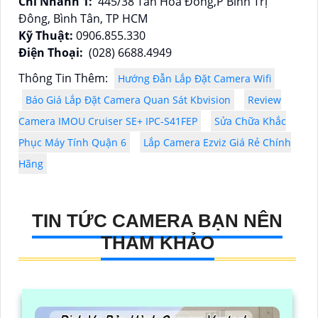
Chi Nhánh 1:
445/38 Tân Hòa Đông,P Bình Trị
Đông, Bình Tân, TP HCM
Kỹ Thuật:
0906.855.330
Điện Thoại:
(028) 6688.4949
Thông Tin Thêm:
Hướng Đẫn Lắp Đặt Camera Wifi
Báo Giá Lắp Đặt Camera Quan Sát Kbvision
Review
Camera IMOU Cruiser SE+ IPC-S41FEP
Sửa Chữa Khắc
Phục Máy Tính Quận 6
Lắp Camera Ezviz Giá Rẻ Chính
Hãng
TIN TỨC CAMERA BẠN NÊN
THAM KHẢO