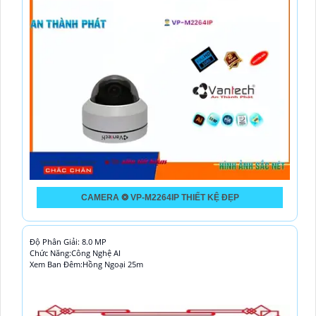
CAMERA ❂ VP-M2264IP THIẾT KỆ ĐẸP
Độ Phân Giải: 8.0 MP
Chức Năng:Công Nghệ AI
Xem Ban Đêm:Hồng Ngoại 25m