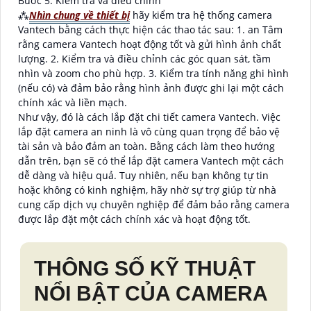
Bước 5: Kiểm tra và điều chỉnh
⁂
Nhìn chung về thiết bị
hãy kiểm tra hệ thống camera
Vantech bằng cách thực hiện các thao tác sau: 1. an Tâm
rằng camera Vantech hoạt động tốt và gửi hình ảnh chất
lượng. 2. Kiểm tra và điều chỉnh các góc quan sát, tầm
nhìn và zoom cho phù hợp. 3. Kiểm tra tính năng ghi hình
(nếu có) và đảm bảo rằng hình ảnh được ghi lại một cách
chính xác và liền mạch.
Như vậy, đó là cách lắp đặt chi tiết camera Vantech. Việc
lắp đặt camera an ninh là vô cùng quan trọng để bảo vệ
tài sản và bảo đảm an toàn. Bằng cách làm theo hướng
dẫn trên, bạn sẽ có thể lắp đặt camera Vantech một cách
dễ dàng và hiệu quả. Tuy nhiên, nếu bạn không tự tin
hoặc không có kinh nghiệm, hãy nhờ sự trợ giúp từ nhà
cung cấp dịch vụ chuyên nghiệp để đảm bảo rằng camera
được lắp đặt một cách chính xác và hoạt động tốt.
THÔNG SỐ KỸ THUẬT
NỔI BẬT CỦA CAMERA