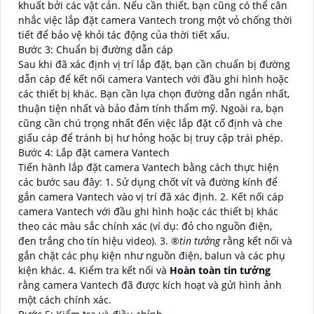
khuất bởi các vật cản. Nếu cần thiết, bạn cũng có thể cân
nhắc việc lắp đặt camera Vantech trong một vỏ chống thời
tiết để bảo vệ khỏi tác động của thời tiết xấu.
Bước 3: Chuẩn bị đường dẫn cáp
Sau khi đã xác định vị trí lắp đặt, bạn cần chuẩn bị đường
dẫn cáp để kết nối camera Vantech với đầu ghi hình hoặc
các thiết bị khác. Bạn cần lựa chọn đường dẫn ngắn nhất,
thuận tiện nhất và bảo đảm tính thẩm mỹ. Ngoài ra, bạn
cũng cần chú trọng nhất đến việc lắp đặt cố định và che
giấu cáp để tránh bị hư hỏng hoặc bị truy cập trái phép.
Bước 4: Lắp đặt camera Vantech
Tiến hành lắp đặt camera Vantech bằng cách thực hiện
các bước sau đây: 1. Sử dụng chốt vít và đường kính để
gắn camera Vantech vào vị trí đã xác định. 2. Kết nối cáp
camera Vantech với đầu ghi hình hoặc các thiết bị khác
theo các màu sắc chính xác (ví dụ: đỏ cho nguồn điện,
đen trắng cho tín hiệu video). 3. ®️
tin tưởng
rằng kết nối và
gắn chặt các phụ kiện như nguồn điện, balun và các phụ
kiện khác. 4. Kiểm tra kết nối và
Hoàn toàn tin tưởng
rằng camera Vantech đã được kích hoạt và gửi hình ảnh
một cách chính xác.