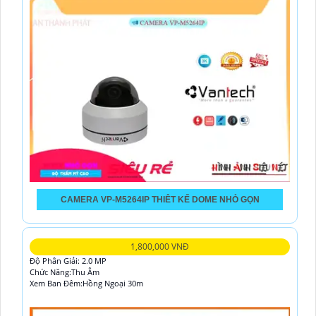
CAMERA VP-M5264IP THIÊT KẾ DOME NHỎ GỌN
1,800,000 VNĐ
Độ Phân Giải: 2.0 MP
Chức Năng:Thu Âm
Xem Ban Đêm:Hồng Ngoại 30m