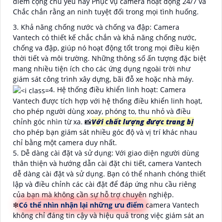
điểm cộng chủ yếu này Phục vụ camera hoạt động 24/7 và
Chắc chắn rằng an ninh tuyệt đối trong mọi tình huống.
3. Khả năng chống nước và chống va đập: Camera
Vantech có thiết kế chắc chắn và khả năng chống nước,
chống va đập, giúp nó hoạt động tốt trong mọi điều kiện
thời tiết và môi trường. Những thông số ấn tượng đặc biệt
mang nhiều tiện ích cho các ứng dụng ngoài trời như
giám sát công trình xây dựng, bãi đỗ xe hoặc nhà máy.
4. Hệ thống điều khiển linh hoạt: Camera
Vantech được tích hợp với hệ thống điều khiển linh hoạt,
cho phép người dùng xoay, phóng to, thu nhỏ và điều
chỉnh góc nhìn từ xa. 📸
Với chất lượng được trang bị
cho phép bạn giám sát nhiều góc độ và vị trí khác nhau
chỉ bằng một camera duy nhất.
5. Dễ dàng cài đặt và sử dụng: Với giao diện người dùng
thân thiện và hướng dẫn cài đặt chi tiết, camera Vantech
dễ dàng cài đặt và sử dụng. Bạn có thể nhanh chóng thiết
lập và điều chỉnh các cài đặt để đáp ứng nhu cầu riêng
của bạn mà không cần sự hỗ trợ chuyên nghiệp.
❇
Có thể nhìn nhận lại những ưu điểm
camera Vantech
không chỉ đáng tin cậy và hiệu quả trong việc giám sát an