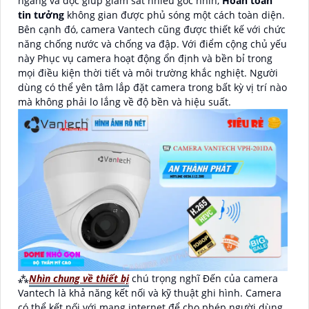
ngang và dọc giúp giám sát nhiều góc nhìn,
Hoàn toàn
tin tưởng
không gian được phủ sóng một cách toàn diện.
Bên cạnh đó, camera Vantech cũng được thiết kế với chức
năng chống nước và chống va đập. Với điểm cộng chủ yếu
này Phục vụ camera hoạt động ổn định và bền bỉ trong
mọi điều kiện thời tiết và môi trường khắc nghiệt. Người
dùng có thể yên tâm lắp đặt camera trong bất kỳ vị trí nào
mà không phải lo lắng về độ bền và hiệu suất.
⁂
Nhìn chung về thiết bị
chú trọng nghĩ Đến của camera
Vantech là khả năng kết nối và kỹ thuật ghi hình. Camera
có thể kết nối với mạng internet để cho phép người dùng