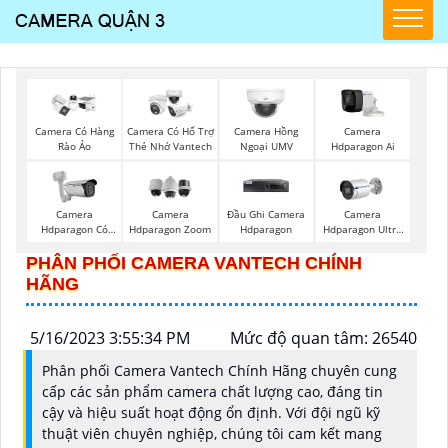
Camera Có Hàng
Camera Có Hổ Trợ
Camera Hồng
Camera
Rào Ảo
Thẻ Nhớ Vantech
Ngoại UMV
Hdparagon Ai
Camera
Camera
Đầu Ghi Camera
Camera
Hdparagon Có
Hdparagon Zoom
Hdparagon
Hdparagon Ultra
Màu Ban Đêm
2K
PHÂN PHỐI CAMERA VANTECH CHÍNH
HÃNG
5/16/2023 3:55:34 PM
Mức độ quan tâm: 26540
Phân phối Camera Vantech Chính Hãng chuyên cung
cấp các sản phẩm camera chất lượng cao, đáng tin
cậy và hiệu suất hoạt động ổn định. Với đội ngũ kỹ
thuật viên chuyên nghiệp, chúng tôi cam kết mang