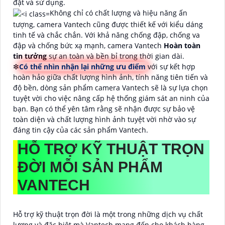
đặt và sử dụng.
Không chỉ có chất lượng và hiệu năng ấn
tượng, camera Vantech cũng được thiết kế với kiểu dáng
tinh tế và chắc chắn. Với khả năng chống đập, chống va
đập và chống bức xạ mạnh, camera Vantech
Hoàn toàn
tin tưởng
sự an toàn và bền bỉ trong thời gian dài.
❇
Có thể nhìn nhận lại những ưu điểm
với sự kết hợp
hoàn hảo giữa chất lượng hình ảnh, tính năng tiên tiến và
độ bền, dòng sản phẩm camera Vantech sẽ là sự lựa chọn
tuyệt vời cho việc nâng cấp hệ thống giám sát an ninh của
bạn. Bạn có thể yên tâm rằng sẽ nhận được sự bảo vệ
toàn diện và chất lượng hình ảnh tuyệt vời nhờ vào sự
đáng tin cậy của các sản phẩm Vantech.
HỖ TRỢ KỸ THUẬT TRỌN
ĐỜI MỖI SẢN PHẨM
VANTECH
Hỗ trợ kỹ thuật trọn đời là một trong những dịch vụ chất
lượng và đặc biệt mà Vantech mang đến cho khách hàng.