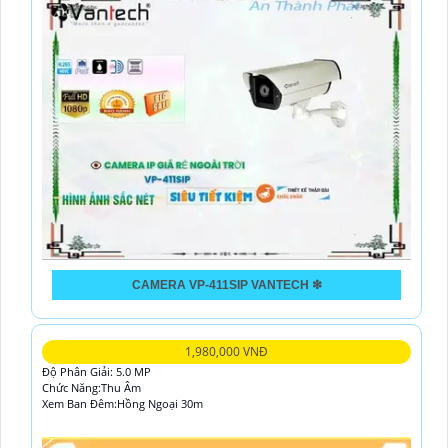
CAMERA VP-411SIP VANTECH ❇
1,980,000 VNĐ
Độ Phân Giải: 5.0 MP
Chức Năng:Thu Âm
Xem Ban Đêm:Hồng Ngoại 30m