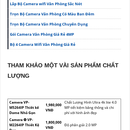
Lắp Bộ Camera wifi Văn Phòng Sắc Nét
Trọn Bộ Camera Văn Phòng Có Màu Ban Đêm
Trọn Bộ Camera Văn Phòng Chuyên Dụng
Gói Camera Văn Phòng Giá Rẻ 4MP
Bộ 4 Camera Wifi Văn Phòng Giá Rẻ
THAM KHẢO MỘT VÀI SẢN PHẨM CHẤT
LƯỢNG
Camera VP-
Chất Lượng Hình Ultra 4k lite 4.0
1,980,000
M5264IP Thiêt kế
MP tiết kiệm băng thông và chi
VNĐ
Dome Nhỏ Gọn
phí với hình ảnh đẹp
Camera ❂ VP-
1,800,000
M2264IP Thiết Kệ
Độ phân giải 2.0 MP
VNĐ