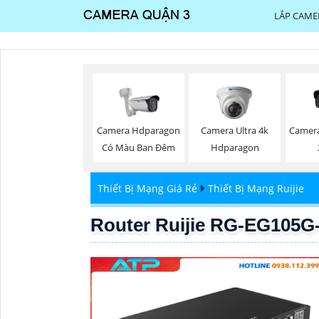
LẮP CAME
Camera Hdparagon
Camera Ultra 4k
Camer
Có Màu Ban Đêm
Hdparagon
Thiết Bị Mạng Giá Rẻ
Thiết Bị Mạng Ruijie
Router Ruijie RG-EG105G