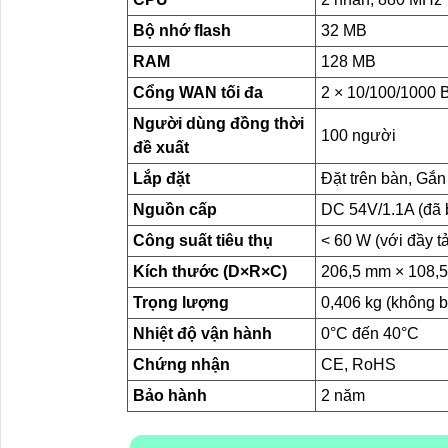
Bộ nhớ flash
32 MB
RAM
128 MB
Cổng WAN tối đa
2 × 10/100/1000 
Người dùng đồng thời
100 người
đề xuất
Lắp đặt
Đặt trên bàn, Gắn
Nguồn cấp
DC 54V/1.1A (đã 
Công suất tiêu thụ
< 60 W (với đầy t
Kích thước (D×R×C)
206,5 mm × 108,
Trọng lượng
0,406 kg (không 
Nhiệt độ vận hành
0°C đến 40°C
Chứng nhận
CE, RoHS
Bảo hành
2 năm