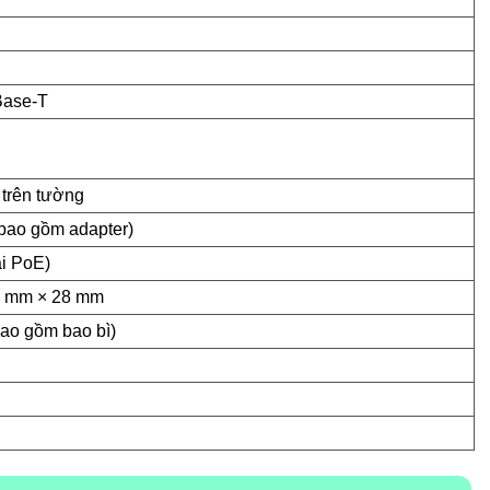
Base-T
 trên tường
bao gồm adapter)
ải PoE)
5 mm × 28 mm
bao gồm bao bì)