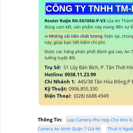
CÔNG TY TNHH TM
Router Ruijie RG-EG105G-P-V3
của An Thành 
đúng cam kết, sản phẩm này mang đến sự ổn 
↭
Những cải tiến chất lượng
hiện tại, chún
này, giúp bạn tiết kiệm chi phí.
Được các hãng phân phối đánh giá cao, An T
tưởng tuyệt đối.
Trụ Sở:
51 Lũy Bán Bích, P. Tân Thới H
Hotline: 0938.11.23.99
Chi Nhánh 1:
445/38 Tân Hòa Đông,P B
Kỹ Thuật:
0906.855.330
Điện Thoại:
(028) 6688.4949
Thông Tin:
Loại Camera Phù Hợp Cho Kho X
Camera An Ninh Quận 7 Giá Rẻ
Thuê It Ngo