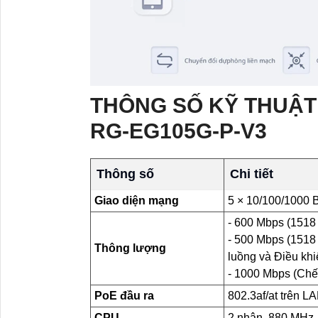
THÔNG SỐ KỸ THUẬT 
RG-EG105G-P-V3
Thông số
Chi tiết
Giao diện mạng
5 × 10/100/1000 
- 600 Mbps (1518
- 500 Mbps (1518
Thông lượng
luồng và Điều khi
- 1000 Mbps (Chế
PoE đầu ra
802.3af/at trên L
CPU
2 nhân, 880 MHz