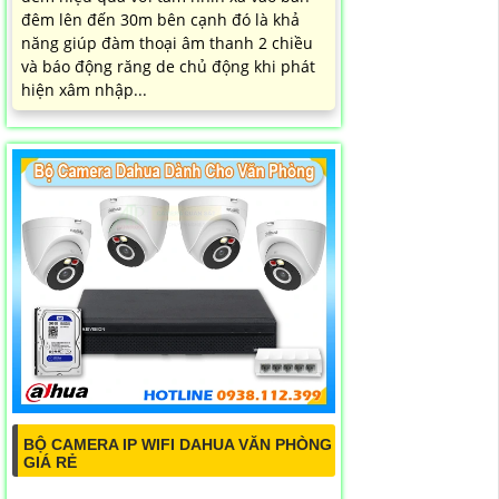
đêm lên đến 30m bên cạnh đó là khả
năng giúp đàm thoại âm thanh 2 chiều
và báo động răng de chủ động khi phát
hiện xâm nhập...
BỘ CAMERA IP WIFI DAHUA VĂN PHÒNG
GIÁ RẺ