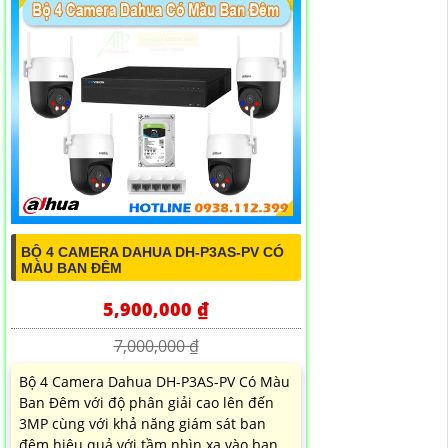
BỘ 4 CAMERA DAHUA DH-P3AS-PV CÓ
MÀU BAN ĐÊM
5,900,000 ₫
7,000,000 ₫
Bộ 4 Camera Dahua DH-P3AS-PV Có Màu
Ban Đêm với độ phân giải cao lên đến
3MP cùng với khả năng giám sát ban
đêm hiệu quả với tầm nhìn xa vào ban