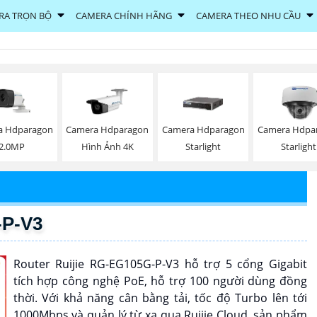
RA TRỌN BỘ
CAMERA CHÍNH HÃNG
CAMERA THEO NHU CẦU
a Hdparagon
Camera Hdparagon
Camera Hdparagon
Camera Hdpa
2.0MP
Hình Ảnh 4K
Starlight
Starlight
-P-V3
Router Ruijie RG-EG105G-P-V3 hỗ trợ 5 cổng Gigabit
tích hợp công nghệ PoE, hỗ trợ 100 người dùng đồng
thời. Với khả năng cân bằng tải, tốc độ Turbo lên tới
1000Mbps và quản lý từ xa qua Ruijie Cloud, sản phẩm