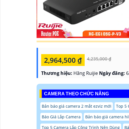
2,964,500 ₫
4,235,000 ₫
Thương hiệu:
Hãng Ruijie
Ngày đăng:
6
CAMERA THEO CHỨC NĂNG
Bản báo giá camera 2 mắt ezviz mới
Top 5
Báo Giá Lắp Camera
Bản báo giá camera hi
Top 5 Camera Lắp Công Trình Nên Dùng
Bá