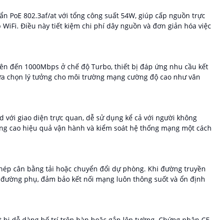
n PoE 802.3af/at với tổng công suất 54W, giúp cấp nguồn trực
p WiFi. Điều này tiết kiệm chi phí dây nguồn và đơn giản hóa việc
ên đến 1000Mbps ở chế độ Turbo, thiết bị đáp ứng nhu cầu kết
 lựa chọn lý tưởng cho môi trường mạng cường độ cao như văn
ud với giao diện trực quan, dễ sử dụng kể cả với người không
nâng cao hiệu quả vận hành và kiểm soát hệ thống mạng một cách
hép cân bằng tải hoặc chuyển đổi dự phòng. Khi đường truyền
g đường phụ, đảm bảo kết nối mạng luôn thông suốt và ổn định
ết bị dễ dàng bố trí trên bàn hoặc gắn lên tường. Chứng nhận CE