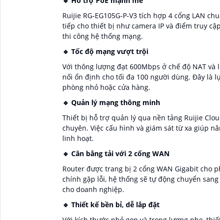
🔹 Hỗ trợ PoE mạnh mẽ
Ruijie RG-EG105G-P-V3 tích hợp 4 cổng LAN chuẩ
tiếp cho thiết bị như camera IP và điểm truy cậ
thi công hệ thống mạng.
🔹 Tốc độ mạng vượt trội
Với thông lượng đạt 600Mbps ở chế độ NAT và l
nối ổn định cho tối đa 100 người dùng. Đây là
phòng nhỏ hoặc cửa hàng.
🔹 Quản lý mạng thông minh
Thiết bị hỗ trợ quản lý qua nền tảng Ruijie Clo
chuyên. Việc cấu hình và giám sát từ xa giúp 
linh hoạt.
🔹 Cân bằng tải với 2 cổng WAN
Router được trang bị 2 cổng WAN Gigabit cho p
chính gặp lỗi, hệ thống sẽ tự động chuyển san
cho doanh nghiệp.
🔹 Thiết kế bền bỉ, dễ lắp đặt
Với kích thước nhỏ gọn và trọng lượng nhẹ, thi