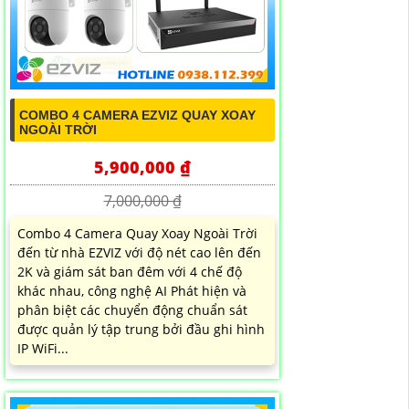
COMBO 4 CAMERA EZVIZ QUAY XOAY
NGOÀI TRỜI
5,900,000 ₫
7,000,000 ₫
Combo 4 Camera Quay Xoay Ngoài Trời
đến từ nhà EZVIZ với độ nét cao lên đến
2K và giám sát ban đêm với 4 chế độ
khác nhau, công nghệ AI Phát hiện và
phân biệt các chuyển động chuẩn sát
được quản lý tập trung bởi đầu ghi hình
IP WiFi...