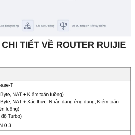
CHI TIẾT VỀ ROUTER RUIJIE
Base-T
 Byte, NAT + Kiểm toán luồng)
 Byte, NAT + Xác thực, Nhận dạng ứng dụng, Kiểm toán
ển luồng)
 độ Turbo)
AN 0-3