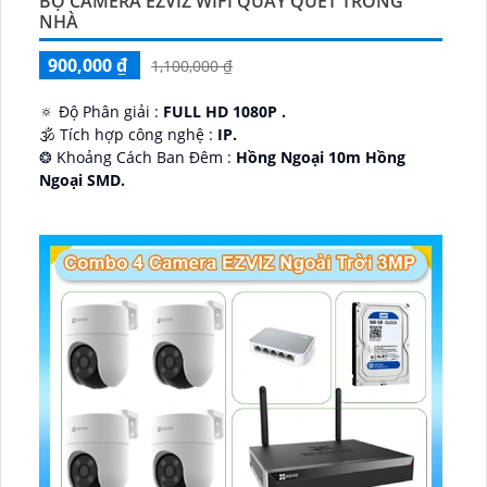
BỘ CAMERA EZVIZ WIFI QUAY QUÉT TRONG
NHÀ
900,000 ₫
1,100,000 ₫
🔅 Độ Phân giải :
FULL HD 1080P .
🕉️ Tích hợp công nghệ :
IP.
❂ Khoảng Cách Ban Đêm :
Hồng Ngoại 10m Hồng
Ngoại SMD.
🛡 Mẫu Camera
Dome Kim loại + Nhựa.
️📢 Ưu Điểm :
Thu Âm.