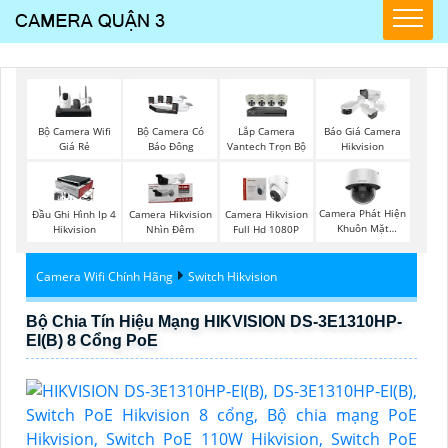
Bộ Camera Wifi
Lắp Camera
Bộ Camera Có
Báo Giá Camera
Giá Rẻ
Vantech Trọn Bộ
Báo Đông
Hikvision
Camera Phát Hiện
Đầu Ghi Hình Ip 4
Camera Hikvision
Camera Hikvision
Khuôn Mặt
Hikvision
Nhìn Đêm
Full Hd 1080P
Hikvision
Camera Wifi Chính Hãng
Switch Hikvision
Bộ Chia Tín Hiệu Mạng HIKVISION DS-3E1310HP-
EI(B) 8 Cổng PoE