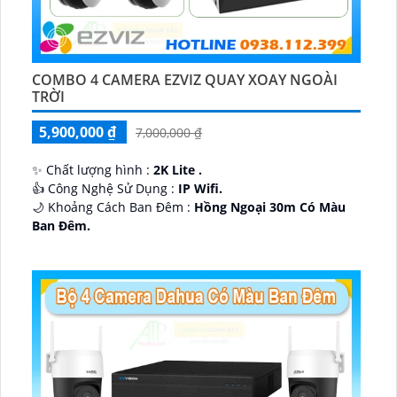
COMBO 4 CAMERA EZVIZ QUAY XOAY NGOÀI
TRỜI
5,900,000 ₫
7,000,000 ₫
✨ Chất lượng hình :
2K Lite .
👍 Công Nghệ Sử Dụng :
IP Wifi.
🌙 Khoảng Cách Ban Đêm :
Hồng Ngoại 30m Có Màu
Ban Ðêm.
🕉️ Cấu Tạo Camera
IP67 xoay 360.
️📡 Ưu Điểm :
Thu Âm Và Loa.