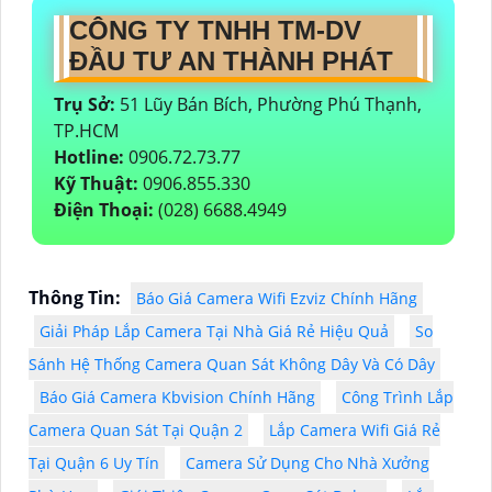
CÔNG TY TNHH TM-DV
ĐẦU TƯ AN THÀNH PHÁT
Trụ Sở:
51 Lũy Bán Bích, Phường Phú Thạnh,
TP.HCM
Hotline:
0906.72.73.77
Kỹ Thuật:
0906.855.330
Điện Thoại:
(028) 6688.4949
Thông Tin:
Báo Giá Camera Wifi Ezviz Chính Hãng
Giải Pháp Lắp Camera Tại Nhà Giá Rẻ Hiệu Quả
So
Sánh Hệ Thống Camera Quan Sát Không Dây Và Có Dây
Báo Giá Camera Kbvision Chính Hãng
Công Trình Lắp
Camera Quan Sát Tại Quận 2
Lắp Camera Wifi Giá Rẻ
Tại Quận 6 Uy Tín
Camera Sử Dụng Cho Nhà Xưởng