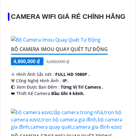
CAMERA WIFI GIÁ RẺ CHÍNH HÃNG
BỘ CAMERA IMOU QUAY QUÉT TỰ ĐỘNG
4,800,000 ₫
6,000,000 ₫
🔆 Hình Ảnh Sắc nét :
FULL HD 1080P .
⚒ Công Nghệ Hình Ảnh :
IP.
🌔 Xem Được Ban Đêm :
Từng Vị Trí Camera .
👑 Thiết Kế Camera
Đầu Ghi 4 kênh.
️🔮 Đặt Điểm :
Công Nghệ AI.