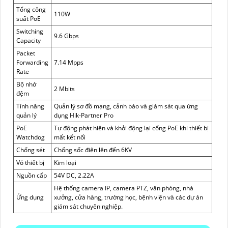
Tổng công
110W
suất PoE
Switching
9.6 Gbps
Capacity
Packet
Forwarding
7.14 Mpps
Rate
Bộ nhớ
2 Mbits
đệm
Tính năng
Quản lý sơ đồ mạng, cảnh báo và giám sát qua ứng
quản lý
dụng Hik-Partner Pro
PoE
Tự động phát hiện và khởi động lại cổng PoE khi thiết bị
Watchdog
mất kết nối
Chống sét
Chống sốc điện lên đến 6KV
Vỏ thiết bị
Kim loại
Nguồn cấp
54V DC, 2.22A
Hệ thống camera IP, camera PTZ, văn phòng, nhà
Ứng dụng
xưởng, cửa hàng, trường học, bệnh viện và các dự án
giám sát chuyên nghiệp.