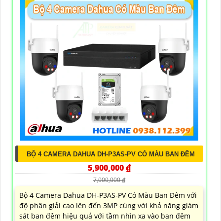
BỘ 4 CAMERA DAHUA DH-P3AS-PV CÓ MÀU BAN ĐÊM
5,900,000 ₫
7,000,000 ₫
Bộ 4 Camera Dahua DH-P3AS-PV Có Màu Ban Đêm với
độ phân giải cao lên đến 3MP cùng với khả năng giám
sát ban đêm hiệu quả với tầm nhìn xa vào ban đêm