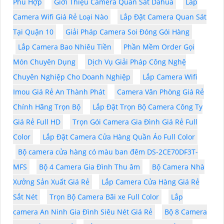
Phù Hợp
Giới Thiệu Camera Quan Sát Dahua
Lắp
Camera Wifi Giá Rẻ Loại Nào
Lắp Đặt Camera Quan Sát
Tại Quận 10
Giải Pháp Camera Soi Đóng Gói Hàng
Lắp Camera Bao Nhiêu Tiền
Phần Mềm Order Gọi
Món Chuyên Dụng
Dịch Vụ Giải Pháp Công Nghệ
Chuyên Nghiệp Cho Doanh Nghiệp
Lắp Camera Wifi
Imou Giá Rẻ An Thành Phát
Camera Văn Phòng Giá Rẻ
Chính Hãng Trọn Bộ
Lắp Đặt Trọn Bộ Camera Công Ty
Giá Rẻ Full HD
Trọn Gói Camera Gia Đình Giá Rẻ Full
Color
Lắp Đặt Camera Cửa Hàng Quần Áo Full Color
Bộ camera cửa hàng có màu ban đêm DS-2CE70DF3T-
MFS
Bộ 4 Camera Gia Đình Thu âm
Bộ Camera Nhà
Xưởng Sản Xuất Giá Rẻ
Lắp Camera Cửa Hàng Giá Rẻ
Sắt Nét
Trọn Bộ Camera Bãi xe Full Color
Lắp
camera An Ninh Gia Đình Siêu Nét Giá Rẻ
Bộ 8 Camera