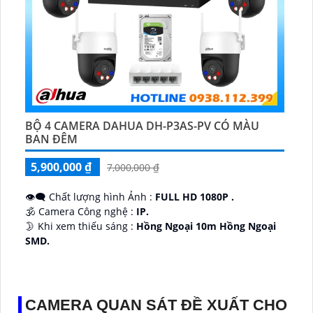
BỘ 4 CAMERA DAHUA DH-P3AS-PV CÓ MÀU
BAN ĐÊM
5,900,000 ₫
7,000,000 ₫
👁️‍🗨 Chất lượng hình Ảnh :
FULL HD 1080P .
🕉️ Camera Công nghệ :
IP.
🌛 Khi xem thiếu sáng :
Hồng Ngoại 10m Hồng Ngoại
SMD.
♊ Camera Thiết Kế
Dome Kim loại + Nhựa.
️💎 Chức Năng :
Thu Âm.
CAMERA QUAN SÁT ĐỀ XUẤT CHO