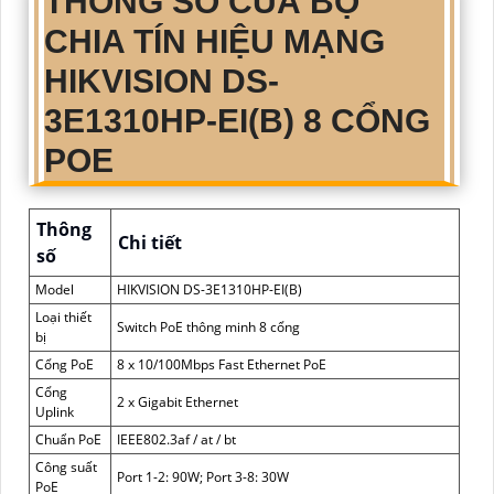
THÔNG SỐ CỦA BỘ
CHIA TÍN HIỆU MẠNG
HIKVISION DS-
3E1310HP-EI(B) 8 CỔNG
POE
Thông
Chi tiết
số
Model
HIKVISION DS-3E1310HP-EI(B)
Loại thiết
Switch PoE thông minh 8 cổng
bị
Cổng PoE
8 x 10/100Mbps Fast Ethernet PoE
Cổng
2 x Gigabit Ethernet
Uplink
Chuẩn PoE
IEEE802.3af / at / bt
Công suất
Port 1-2: 90W; Port 3-8: 30W
PoE