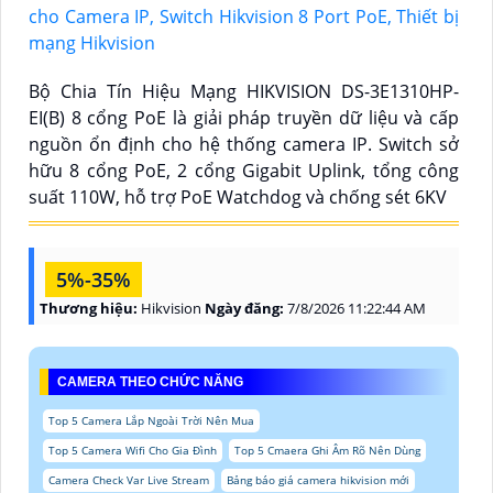
Bộ Chia Tín Hiệu Mạng HIKVISION DS-3E1310HP-
EI(B) 8 cổng PoE là giải pháp truyền dữ liệu và cấp
nguồn ổn định cho hệ thống camera IP. Switch sở
hữu 8 cổng PoE, 2 cổng Gigabit Uplink, tổng công
suất 110W, hỗ trợ PoE Watchdog và chống sét 6KV
5%-35%
Thương hiệu:
Hikvision
Ngày đăng:
7/8/2026 11:22:44 AM
CAMERA THEO CHỨC NĂNG
Top 5 Camera Lắp Ngoài Trời Nên Mua
Top 5 Camera Wifi Cho Gia Đình
Top 5 Cmaera Ghi Âm Rõ Nên Dùng
Camera Check Var Live Stream
Bảng báo giá camera hikvision mới