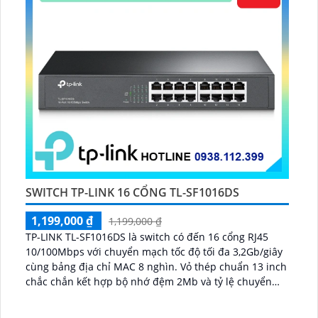
SWITCH TP-LINK 16 CỔNG TL-SF1016DS
1,199,000 ₫
1,199,000 ₫
TP-LINK TL-SF1016DS là switch có đến 16 cổng RJ45
10/100Mbps với chuyển mạch tốc độ tối đa 3,2Gb/giây
cùng bảng địa chỉ MAC 8 nghìn. Vỏ thép chuẩn 13 inch
chắc chắn kết hợp bộ nhớ đệm 2Mb và tỷ lệ chuyển
tiếp 2,38Mpps giúp truyền tải ổn định...