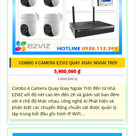
COMBO 4 CAMERA EZVIZ QUAY XOAY NGOÀI TRỜI
5,900,000 ₫
7,000,000 ₫
Combo 4 Camera Quay Xoay Ngoài Trời đến từ nhà
EZVIZ với độ nét cao lên đến 2K và giám sát ban đêm
với 4 chế độ khác nhau, công nghệ AI Phát hiện và
phân biệt các chuyển động chuẩn sát được quản lý
tập trung bởi đầu ghi hình IP WiFi...