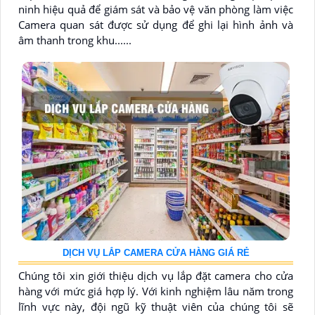
ninh hiệu quả để giám sát và bảo vệ văn phòng làm việc
Camera quan sát được sử dụng để ghi lại hình ảnh và
âm thanh trong khu......
DỊCH VỤ LẮP CAMERA CỬA HÀNG GIÁ RẺ
Chúng tôi xin giới thiệu dịch vụ lắp đặt camera cho cửa
hàng với mức giá hợp lý. Với kinh nghiệm lâu năm trong
lĩnh vực này, đội ngũ kỹ thuật viên của chúng tôi sẽ