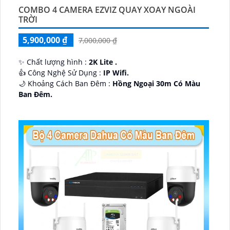
COMBO 4 CAMERA EZVIZ QUAY XOAY NGOÀI
TRỜI
5,900,000 ₫
7,000,000 ₫
✨ Chất lượng hình :
2K Lite .
👍 Công Nghệ Sử Dụng :
IP Wifi.
🌙 Khoảng Cách Ban Đêm :
Hồng Ngoại 30m Có Màu
Ban Ðêm.
🕉️ Cấu Tạo Camera
IP67 xoay 360.
️📡 Ưu Điểm :
Thu Âm Và Loa.