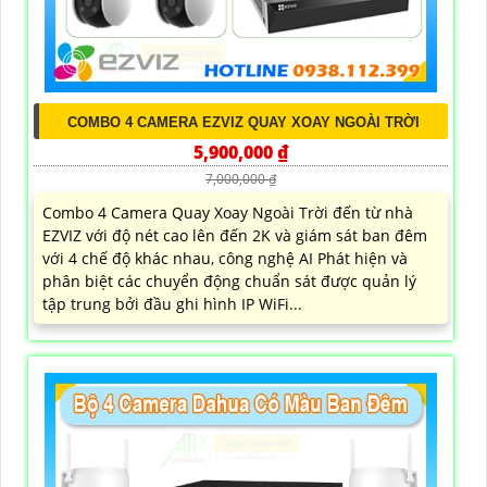
COMBO 4 CAMERA EZVIZ QUAY XOAY NGOÀI TRỜI
5,900,000 ₫
7,000,000 ₫
Combo 4 Camera Quay Xoay Ngoài Trời đến từ nhà
EZVIZ với độ nét cao lên đến 2K và giám sát ban đêm
với 4 chế độ khác nhau, công nghệ AI Phát hiện và
phân biệt các chuyển động chuẩn sát được quản lý
tập trung bởi đầu ghi hình IP WiFi...