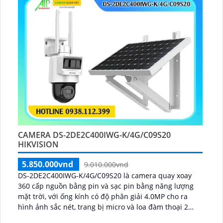
CAMERA DS-2DE2C400IWG-K/4G/C09S20
HIKVISION
5.850.000vnd
9.010.000vnd
DS-2DE2C400IWG-K/4G/C09S20 là camera quay xoay
360 cấp nguồn bằng pin và sạc pin bằng năng lượng
mặt trời, với ống kính có độ phân giải 4.0MP cho ra
hình ảnh sắc nét, trang bị micro và loa đàm thoại 2
chiều, nhìn có màu vào ban đêm bằng đèn Led khoảng