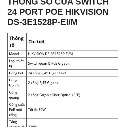
THÔNG SỐ CỦA SWITCH
24 PORT POE HIKVISION
DS-3E1528P-EI/M
Thông
Chi tiết
số
Model
HIKVISION DS-3E1528P-EI/M
Loại thiết
Switch quản lý PoE Gigabit
bị
Cổng PoE
24 cổng RJ45 Gigabit PoE
Cổng
2 cổng RJ45 Gigabit
Uplink
Cổng
2 cổng Gigabit Fiber Optical (SFP)
quang
Công suất
PoE mỗi
Tối đa 30W
cổng
Tổng
công suất
230W