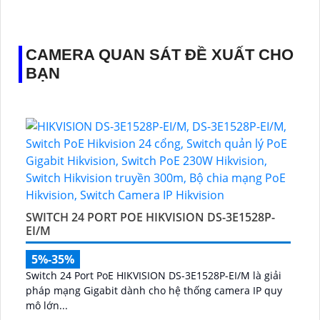
👑 Thiết Kế Camera
Xoay 360.
️✔️ Ưu Điểm :
Thu Âm Và Loa.
CAMERA QUAN SÁT ĐỀ XUẤT CHO
BẠN
SWITCH 24 PORT POE HIKVISION DS-3E1528P-
EI/M
5%-35%
Switch 24 Port PoE HIKVISION DS-3E1528P-EI/M là giải
pháp mạng Gigabit dành cho hệ thống camera IP quy
mô lớn...