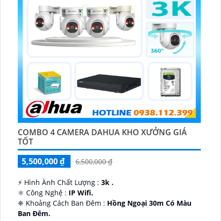
COMBO 4 CAMERA DAHUA KHO XƯỞNG GIÁ
TỐT
5,500,000 ₫
6,500,000 ₫
️⚡ Hình Ành Chất Lượng :
3k .
⚛️ Công Nghệ :
IP Wifi.
❈ Khoảng Cách Ban Đêm :
Hồng Ngoại 30m Có Màu
Ban Ðêm.