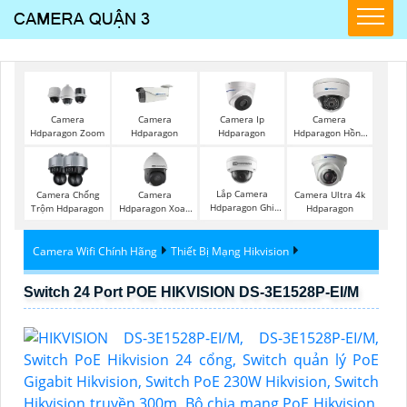
Camera
Camera
Camera Ip
Camera
Hdparagon Zoom
Hdparagon
Hdparagon
Hdparagon Hồng
Ngoại
Lắp Camera
Camera Chống
Camera
Camera Ultra 4k
Hdparagon Ghi
Trộm Hdparagon
Hdparagon Xoay
Hdparagon
Âm
360 Độ
Camera Wifi Chính Hãng
Thiết Bị Mạng Hikvision
Switch 24 Port POE HIKVISION DS-3E1528P-EI/M