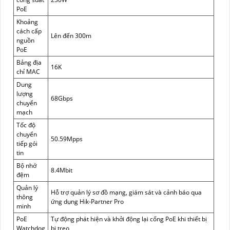
PoE
Khoảng
cách cấp
Lên đến 300m
nguồn
PoE
Bảng địa
16K
chỉ MAC
Dung
lượng
68Gbps
chuyển
mạch
Tốc độ
chuyển
50.59Mpps
tiếp gói
tin
Bộ nhớ
8.4Mbit
đệm
Quản lý
Hỗ trợ quản lý sơ đồ mạng, giám sát và cảnh báo qua
thông
ứng dụng Hik-Partner Pro
minh
PoE
Tự động phát hiện và khởi động lại cổng PoE khi thiết bị
Watchdog
bị treo