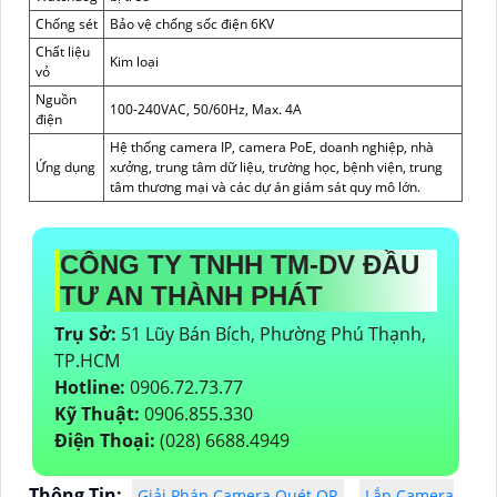
Chống sét
Bảo vệ chống sốc điện 6KV
Chất liệu
Kim loại
vỏ
Nguồn
100-240VAC, 50/60Hz, Max. 4A
điện
Hệ thống camera IP, camera PoE, doanh nghiệp, nhà
Ứng dụng
xưởng, trung tâm dữ liệu, trường học, bệnh viện, trung
tâm thương mại và các dự án giám sát quy mô lớn.
CÔNG TY TNHH TM-DV ĐẦU
TƯ AN THÀNH PHÁT
Trụ Sở:
51 Lũy Bán Bích, Phường Phú Thạnh,
TP.HCM
Hotline:
0906.72.73.77
Kỹ Thuật:
0906.855.330
Điện Thoại:
(028) 6688.4949
Thông Tin:
Giải Pháp Camera Quét QR
Lắp Camera