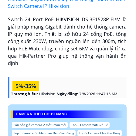
Switch 24 Port PoE HIKVISION DS-3E1528P-EI/M là
giải pháp mạng Gigabit dành cho hệ thống camera
IP quy mô lớn. Thiết bị sở hữu 24 cổng PoE, tổng
công suất 230W, truyền nguồn lên đến 300m, tích
hợp PoE Watchdog, chống sét 6KV và quản lý từ xa
qua Hik-Partner Pro giúp hệ thống vận hành ổn
định
5%-35%
Thương hiệu:
Hikvision
Ngày đăng:
7/8/2026 11:47:15 AM
CAMERA THEO CHỨC NĂNG
Bản báo giá camera 2 mắt imou mới
Top 5 Camera Wifi Giá Rẻ
Top 5 Camera Có Màu Ban Đêm Siêu Sáng
Top 5 Camera Cho Kho Hàng