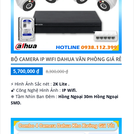
BỘ CAMERA IP WIFI DAHUA VĂN PHÒNG GIÁ RẺ
5,700,000 ₫
8,300,000 ₫
️⚡ Hình Ảnh Sắc nét :
2K Lite .
🌠 Công Nghệ Hình Ảnh :
IP Wifi.
❈ Tầm Nhìn Ban Đêm :
Hồng Ngoại 30m Hồng Ngoại
SMD.
🔩 Thiết Kế Camera
Dome Kim loại + Nhựa.
️✤ Khả Năng :
Thu Âm Và Loa.