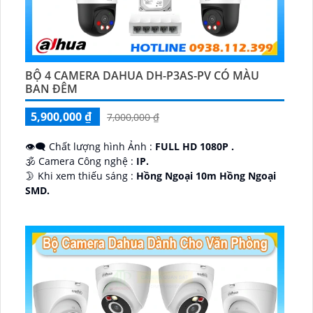
BỘ 4 CAMERA DAHUA DH-P3AS-PV CÓ MÀU
BAN ĐÊM
5,900,000 ₫
7,000,000 ₫
👁️‍🗨 Chất lượng hình Ảnh :
FULL HD 1080P .
🕉️ Camera Công nghệ :
IP.
🌛 Khi xem thiếu sáng :
Hồng Ngoại 10m Hồng Ngoại
SMD.
♊ Camera Thiết Kế
Dome Kim loại + Nhựa.
️💎 Chức Năng :
Thu Âm.