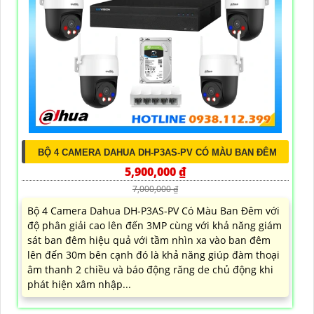
BỘ 4 CAMERA DAHUA DH-P3AS-PV CÓ MÀU BAN ĐÊM
5,900,000 ₫
7,000,000 ₫
Bộ 4 Camera Dahua DH-P3AS-PV Có Màu Ban Đêm với
độ phân giải cao lên đến 3MP cùng với khả năng giám
sát ban đêm hiệu quả với tầm nhìn xa vào ban đêm
lên đến 30m bên cạnh đó là khả năng giúp đàm thoại
âm thanh 2 chiều và báo động răng de chủ động khi
phát hiện xâm nhập...