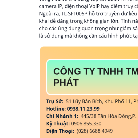
camera IP, điện thoại VoIP hay điểm truy cậ
Ngoài ra, TL-SF1005P hỗ trợ truyền dữ liệu
khai dễ dàng trong không gian lớn. Tính n
cho các ứng dụng quan trọng như giám sát 
là sử dụng mà không cần cấu hình phức tạ
CÔNG TY TNHH TM
PHÁT
Trụ Sở:
51 Lũy Bán Bích, Khu Phố 11,
Hotline: 0938.11.23.99
Chi Nhánh 1:
445/38 Tân Hòa Đông,P. 
Kỹ Thuật:
0906.855.330
Điện Thoại:
(028) 6688.4949