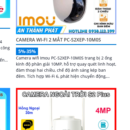
CAMERA WI-FI 2 MẮT PC-S2XEP-10M0S
24
 công
5%-35%
Camera wifi Imou PC-S2XEP-10M0S trang bị 2 ống
yến
kính độ phân giải 10MP, hỗ trợ quay quét linh hoạt,
đàm thoại hai chiều, chế độ ánh sáng kép ban
hống
đêm. Tích hợp Wi-Fi 6, phát hiện chuyển động,
người, thú cưng, cảnh báo vượt rào và lưu trữ tối đa
thẻ nhớ 512GB...