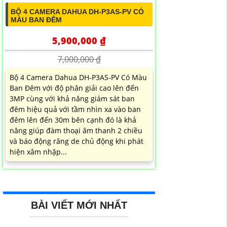
BỘ 4 CAMERA DAHUA DH-P3AS-PV CÓ
MÀU BAN ĐÊM
5,900,000 ₫
7,000,000 ₫
Bộ 4 Camera Dahua DH-P3AS-PV Có Màu
Ban Đêm với độ phân giải cao lên đến
3MP cùng với khả năng giám sát ban
đêm hiệu quả với tầm nhìn xa vào ban
đêm lên đến 30m bên cạnh đó là khả
năng giúp đàm thoại âm thanh 2 chiều
và báo động răng de chủ động khi phát
hiện xâm nhập...
BÀI VIẾT MỚI NHẤT