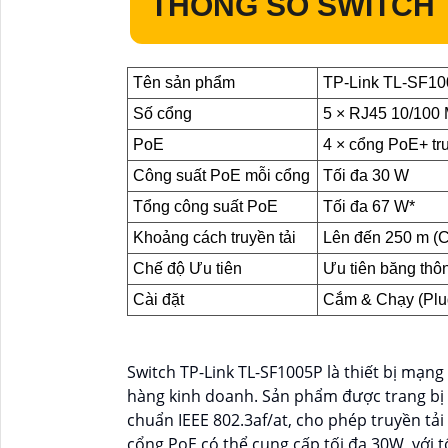
THÔNG SỐ SWITCH T
Tên sản phẩm
TP-Link TL-SF1
Số cổng
5 × RJ45 10/100
PoE
4 × cổng PoE+ tru
Công suất PoE mỗi cổng
Tối đa 30 W
Tổng công suất PoE
Tối đa 67 W*
Khoảng cách truyền tải
Lên đến 250 m (
Chế độ Ưu tiên
Ưu tiên băng thô
Cài đặt
Cắm & Chạy (Plug
Switch TP-Link TL-SF1005P là thiết bị mạn
hàng kinh doanh. Sản phẩm được trang bị 
chuẩn IEEE 802.3af/at, cho phép truyền tả
cổng PoE có thể cung cấp tối đa 30W, với 