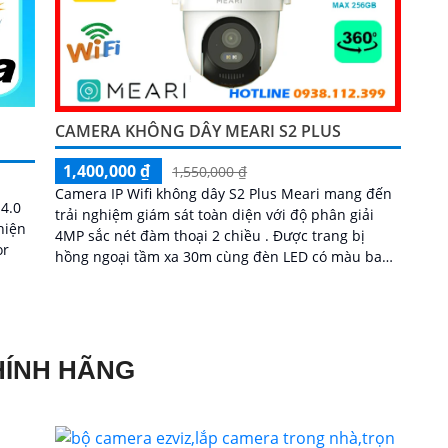
CAMERA KHÔNG DÂY MEARI S2 PLUS
1,400,000 ₫
1,550,000 ₫
Camera IP Wifi không dây S2 Plus Meari mang đến
4.0
trải nghiệm giám sát toàn diện với độ phân giải
hiện
4MP sắc nét đàm thoại 2 chiều . Được trang bị
hồng ngoại tầm xa 30m cùng đèn LED có màu ban
đêm 20m, camera ghi lại hình ảnh rõ ràng bất kể
ngày đêm...
HÍNH HÃNG