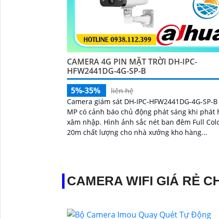
CAMERA 4G PIN MẶT TRỜI DH-IPC-
HFW2441DG-4G-SP-B
5%-35%
liên hệ
Camera giám sát DH-IPC-HFW2441DG-4G-SP-B 
MP có cảnh báo chủ động phát sáng khi phát 
xâm nhập. Hình ảnh sắc nét ban đêm Full Color
20m chất lượng cho nhà xưởng kho hàng...
CAMERA WIFI GIÁ RẺ C