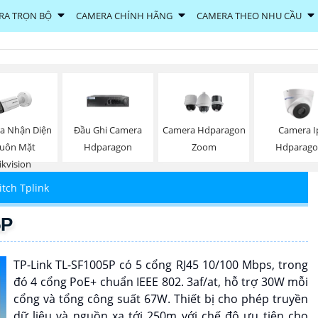
RA TRỌN BỘ
CAMERA CHÍNH HÃNG
CAMERA THEO NHU CẦU
a Nhận Diện
Đầu Ghi Camera
Camera Hdparagon
Camera I
uôn Mặt
Hdparagon
Zoom
Hdparag
ikvision
itch Tplink
5P
TP-Link TL-SF1005P có 5 cổng RJ45 10/100 Mbps, trong
đó 4 cổng PoE+ chuẩn IEEE 802. 3af/at, hỗ trợ 30W mỗi
cổng và tổng công suất 67W. Thiết bị cho phép truyền
dữ liệu và nguồn xa tới 250m với chế độ ưu tiên cho