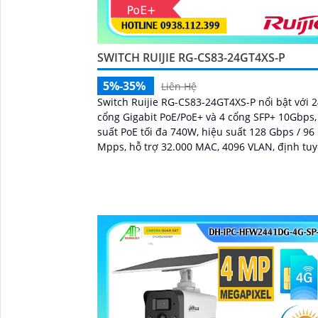
SWITCH RUIJIE RG-CS83-24GT4XS-P
5%-35%
Liên Hệ
Switch Ruijie RG-CS83-24GT4XS-P nổi bật với 
cổng Gigabit PoE/PoE+ và 4 cổng SFP+ 10Gbps,
suất PoE tối đa 740W, hiệu suất 128 Gbps / 96
Mpps, hỗ trợ 32.000 MAC, 4096 VLAN, định tu
IPv4/IPv6 (RIP, OSPF, BGP, IS-IS), tính năng VSU,
STP/MSTP, VRRP, cùng 2 nguồn hot-swap và c
sét đến 10kV...