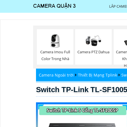
LẮP CAME
Camera Imou Full
Camer
Camera PTZ Dahua
Color Trong Nhà
Kh
H
Camera Ngoài trời
Thiết Bị Mạng Tplink
Sw
Switch TP-Link TL-SF100