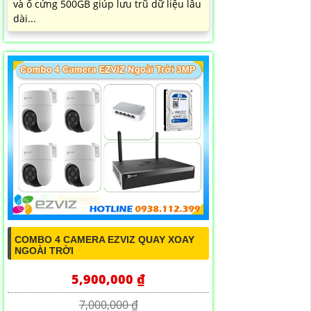
và ổ cứng 500GB giúp lưu trũ dữ liệu lâu
dài...
COMBO 4 CAMERA EZVIZ QUAY XOAY
NGOÀI TRỜI
5,900,000 ₫
7,000,000 ₫