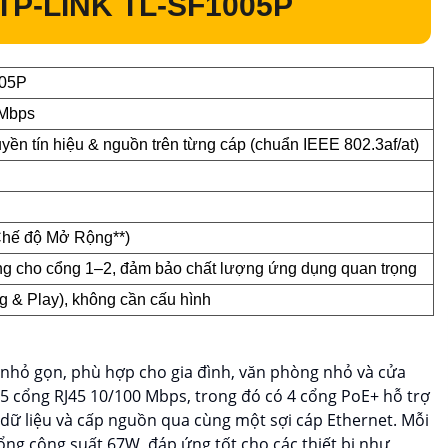
P-LINK TL-SF1005P
005P
 Mbps
yền tín hiệu & nguồn trên từng cáp (chuẩn IEEE 802.3af/at)
Chế độ Mở Rộng**)
ng cho cổng 1–2, đảm bảo chất lượng ứng dụng quan trọng
 & Play), không cần cấu hình
g nhỏ gọn, phù hợp cho gia đình, văn phòng nhỏ và cửa
5 cổng RJ45 10/100 Mbps, trong đó có 4 cổng PoE+ hỗ trợ
i dữ liệu và cấp nguồn qua cùng một sợi cáp Ethernet. Mỗi
tổng công suất 67W, đáp ứng tốt cho các thiết bị như