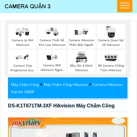
Camera Ip 360
Camera Thiết Kế
Camera Hikvision
Camera Quan Sát
Hikvision
Kim Loại Hikvision
Phân Biệt Người
2K Hikvision
Camera Wifi
Camera Chip
Đầu Ghi 4 Kênh
Bô Camera Chống
Hikvision Ngoài
Progressive Scan
Hikvision
Trộm Hikvision
Trời
CMOS Hikvision
Máy Chấm Công
Máy Chấm Công Hikvision
Camera Hikvision
Full Hd 1080P
DS-K1T671TM-3XF Hikvision Máy Chấm Công