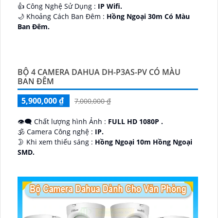
👍 Công Nghệ Sử Dụng :
IP Wifi.
🌙 Khoảng Cách Ban Đêm :
Hồng Ngoại 30m Có Màu
Ban Ðêm.
🕉️ Cấu Tạo Camera
IP67 xoay 360.
️📡 Ưu Điểm :
Thu Âm Và Loa.
BỘ 4 CAMERA DAHUA DH-P3AS-PV CÓ MÀU
BAN ĐÊM
5,900,000 ₫
7,000,000 ₫
👁️‍🗨 Chất lượng hình Ảnh :
FULL HD 1080P .
🕉️ Camera Công nghệ :
IP.
🌛 Khi xem thiếu sáng :
Hồng Ngoại 10m Hồng Ngoại
SMD.
♊ Camera Thiết Kế
Dome Kim loại + Nhựa.
️💎 Chức Năng :
Thu Âm.