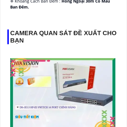
❈ Khoảng Cách Ban Đêm :
Hồng Ngoại 30m Có Màu
Ban Ðêm.
👑 Thiết Kế Camera
Xoay 360.
️✔️ Ưu Điểm :
Thu Âm Và Loa.
CAMERA QUAN SÁT ĐỀ XUẤT CHO
BẠN