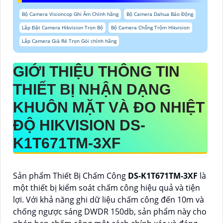
Bộ Camera Visioncop Ghi Âm Chính hãng
Bộ Camera Dahua Báo Động
Lắp Đặt Camera Hikvision Trọn Bộ
Bộ Camera Chống Trộm Hikvision
Lắp Camera Giá Rẻ Trọn Gói chính hãng
GIỚI THIỆU THÔNG TIN
THIẾT BỊ NHẬN DẠNG
KHUÔN MẶT VÀ ĐO NHIỆT
ĐỘ HIKVISION
DS-
K1T671TM-3XF
Sản phẩm Thiết Bị Chấm Công
DS-K1T671TM-3XF
là
một thiết bị kiểm soát chấm công hiệu quả và tiện
lợi. Với khả năng ghi dữ liệu chấm công đến 10m và
chống ngược sáng DWDR 150db, sản phẩm này cho