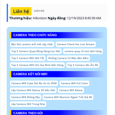
Liên hệ
Liên hệ
Thương hiệu:
Hikvision
Ngày đăng:
12/19/2023 8:45:39 AM
CAMERA THEO CHỨC NĂNG
Báo Giá camera wifi mới cập nhật
Camera Check Var Live Stream
Top 5 Camera Quay Đóng Hàng Cực Nét
camera quay rõ tem đơn hàng
Top 5 Camera Wifi 360 Tốt
Những Camera Có Màu Ban Đêm
Top 5 Camera Wifi Cho Gia Đình Nên Dùng
Top 5 Camera Ghi Âm Rõ
CAMERA KẾT NỐI WIFI
Camera Wifi Cube Giá Rẻ chỉ từ 399K
Camera Wifi Full Color
Lắp Camera Wifi Dahua 3K Siêu Nét
Camera Wifi Kbone
Camera Wifi Không Dây
Camera Wifi Kbvision Ngoài Trời Giá Rẻ
Lắp Camera Wifi Trong Nhà
CAMERA THEO GÓI