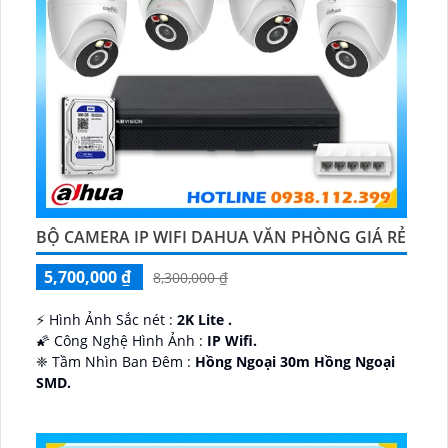
BỘ CAMERA IP WIFI DAHUA VĂN PHÒNG GIÁ RẺ
5,700,000 ₫
8,300,000 ₫
️⚡ Hình Ảnh Sắc nét :
2K Lite .
🌠 Công Nghệ Hình Ảnh :
IP Wifi.
❈ Tầm Nhìn Ban Đêm :
Hồng Ngoại 30m Hồng Ngoại
SMD.
🔩 Thiết Kế Camera
Dome Kim loại + Nhựa.
️✤ Khả Năng :
Thu Âm Và Loa.