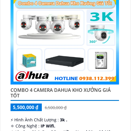
COMBO 4 CAMERA DAHUA KHO XƯỞNG GIÁ
TỐT
5,500,000 ₫
6,500,000 ₫
️⚡ Hình Ành Chất Lượng :
3k .
⚛️ Công Nghệ :
IP Wifi.