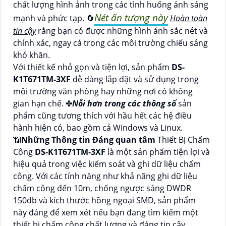
chất lượng hình ảnh trong các tình huống ánh sáng
Nét ấn tượng này
mạnh và phức tạp. 🔄
Hoàn toàn
tin cậy
rằng bạn có được những hình ảnh sắc nét và
chính xác, ngay cả trong các môi trường chiếu sáng
khó khăn.
Với thiết kế nhỏ gọn và tiện lợi, sản phẩm
DS-
K1T671TM-3XF
dễ dàng lắp đặt và sử dụng trong
môi trường văn phòng hay những nơi có không
gian hạn chế. ✤
Nỗi hơn trong các thông số
sản
phẩm cũng tương thích với hầu hết các hệ điều
hành hiện có, bao gồm cả Windows và Linux.
📶
Những Thông tin Đáng quan tâm
Thiết Bị Chấm
Công
DS-K1T671TM-3XF
là một sản phẩm tiện lợi và
hiệu quả trong việc kiểm soát và ghi dữ liệu chấm
công. Với các tính năng như khả năng ghi dữ liệu
chấm công đến 10m, chống ngược sáng DWDR
150db và kích thước hồng ngoại SMD, sản phẩm
này đáng để xem xét nếu bạn đang tìm kiếm một
thiết bị chấm công chất lượng và đáng tin cậy.