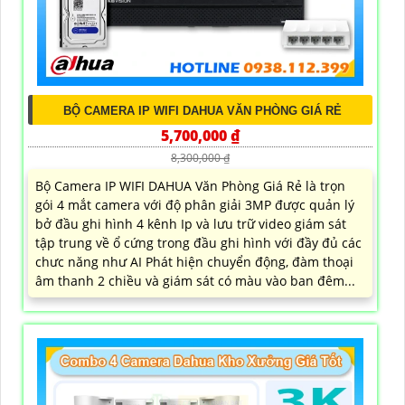
BỘ CAMERA IP WIFI DAHUA VĂN PHÒNG GIÁ RẺ
5,700,000 ₫
8,300,000 ₫
Bộ Camera IP WIFI DAHUA Văn Phòng Giá Rẻ là trọn
gói 4 mắt camera với độ phân giải 3MP được quản lý
bở đầu ghi hình 4 kênh Ip và lưu trữ video giám sát
tập trung về ổ cứng trong đầu ghi hình với đầy đủ các
chưc năng như AI Phát hiện chuyển động, đàm thoại
âm thanh 2 chiều và giám sát có màu vào ban đêm...