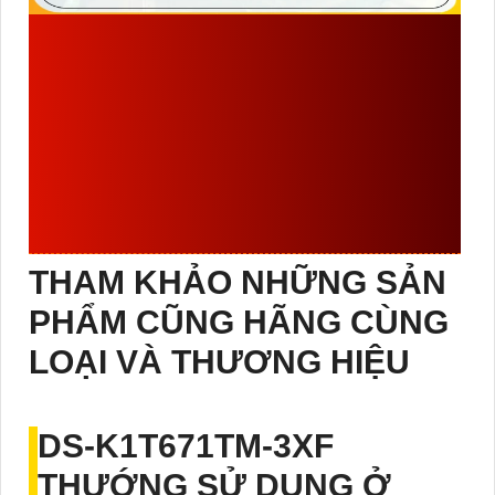
NHỮNG ƯU ĐIỂM CỦA
THIẾT BỊ NHẬN DẠNG
KHUÔN MẶT VÀ ĐO NHIỆT
ĐỘ HIKVISION
DS-
K1T671TM-3XF
VỚI
THÔNG SỐ
THAM KHẢO NHỮNG SẢN
PHẨM CŨNG HÃNG CÙNG
LOẠI VÀ THƯƠNG HIỆU
DS-K1T671TM-3XF
THƯỚNG SỬ DỤNG Ở