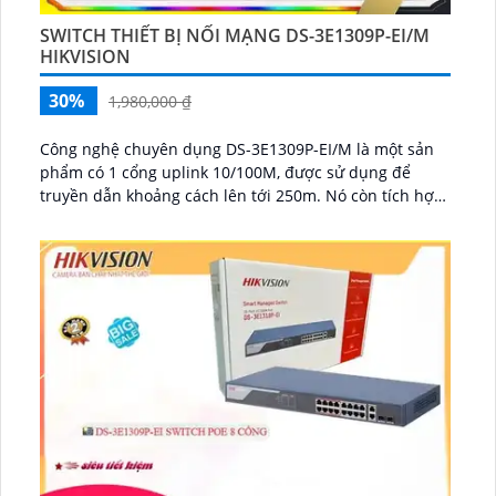
SWITCH THIẾT BỊ NỐI MẠNG DS-3E1309P-EI/M
HIKVISION
30%
1,980,000 ₫
Công nghệ chuyên dụng DS-3E1309P-EI/M là một sản
phẩm có 1 cổng uplink 10/100M, được sử dụng để
truyền dẫn khoảng cách lên tới 250m. Nó còn tích hợp
công nghệ IP POE, cho phép cung cấp điện qua mạng
và trang bị thêm 1 cổng uplink 10/100M...