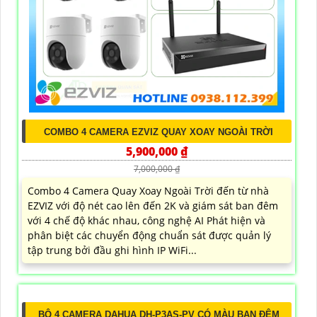
COMBO 4 CAMERA EZVIZ QUAY XOAY NGOÀI TRỜI
5,900,000 ₫
7,000,000 ₫
Combo 4 Camera Quay Xoay Ngoài Trời đến từ nhà
EZVIZ với độ nét cao lên đến 2K và giám sát ban đêm
với 4 chế độ khác nhau, công nghệ AI Phát hiện và
phân biệt các chuyển động chuẩn sát được quản lý
tập trung bởi đầu ghi hình IP WiFi...
BỘ 4 CAMERA DAHUA DH-P3AS-PV CÓ MÀU BAN ĐÊM