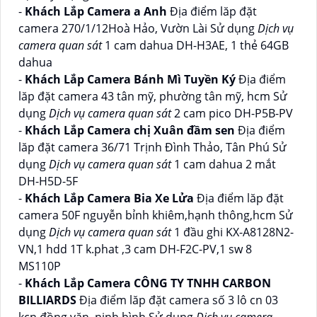
-
Khách Lắp Camera a Anh
Địa điểm lăp đặt
camera 270/1/12Hoà Hảo, Vườn Lài Sử dụng
Dịch vụ
camera quan sát
1 cam dahua DH-H3AE, 1 thẻ 64GB
dahua
-
Khách Lắp Camera Bánh Mì Tuyền Ký
Địa điểm
lăp đặt camera 43 tân mỹ, phường tân mỹ, hcm Sử
dụng
Dịch vụ camera quan sát
2 cam pico DH-P5B-PV
-
Khách Lắp Camera chị Xuân đầm sen
Địa điểm
lăp đặt camera 36/71 Trịnh Đình Thảo, Tân Phú Sử
dụng
Dịch vụ camera quan sát
1 cam dahua 2 mắt
DH-H5D-5F
-
Khách Lắp Camera Bia Xe Lửa
Địa điểm lăp đặt
camera 50F nguyễn bỉnh khiêm,hạnh thông,hcm Sử
dụng
Dịch vụ camera quan sát
1 đầu ghi KX-A8128N2-
VN,1 hdd 1T k.phat ,3 cam DH-F2C-PV,1 sw 8
MS110P
-
Khách Lắp Camera CÔNG TY TNHH CARBON
BILLIARDS
Địa điểm lăp đặt camera số 3 lô cn 03