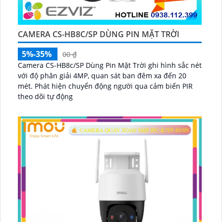
CAMERA CS-HB8C/SP DÙNG PIN MẶT TRỜI
5%-35%
00 ₫
Camera CS-HB8c/SP Dùng Pin Mặt Trời ghi hình sắc nét
với độ phân giải 4MP, quan sát ban đêm xa đến 20
mét. Phát hiện chuyển động người qua cảm biến PIR
theo dõi tự động