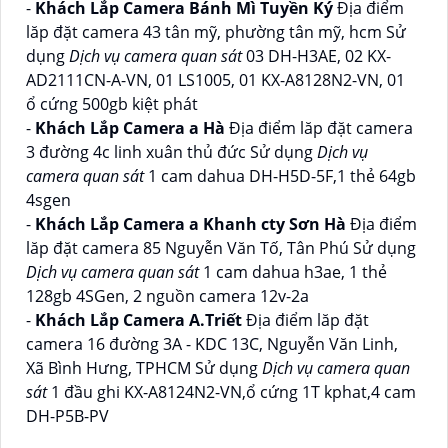
-
Khách Lắp Camera Bánh Mì Tuyền Ký
Địa điểm
lăp đặt camera 43 tân mỹ, phường tân mỹ, hcm Sử
dụng
Dịch vụ camera quan sát
03 DH-H3AE, 02 KX-
AD2111CN-A-VN, 01 LS1005, 01 KX-A8128N2-VN, 01
ổ cứng 500gb kiệt phát
-
Khách Lắp Camera a Hà
Địa điểm lăp đặt camera
3 đường 4c linh xuân thủ đức Sử dụng
Dịch vụ
camera quan sát
1 cam dahua DH-H5D-5F,1 thẻ 64gb
4sgen
-
Khách Lắp Camera a Khanh cty Sơn Hà
Địa điểm
lăp đặt camera 85 Nguyễn Văn Tố, Tân Phú Sử dụng
Dịch vụ camera quan sát
1 cam dahua h3ae, 1 thẻ
128gb 4SGen, 2 nguồn camera 12v-2a
-
Khách Lắp Camera A.Triết
Địa điểm lăp đặt
camera 16 đường 3A - KDC 13C, Nguyễn Văn Linh,
Xã Bình Hưng, TPHCM Sử dụng
Dịch vụ camera quan
sát
1 đầu ghi KX-A8124N2-VN,ổ cứng 1T kphat,4 cam
DH-P5B-PV