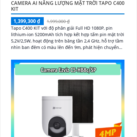
CAMERA AI NĂNG LƯỢNG MẶT TRỜI TAPO C400
KIT
1,399,300 ₫
1,999,000 ₫
Tapo C400 KIT với độ phân giải Full HD 1080P, pin
lithium-ion 5200mAh tích hợp kết hợp tấm pin mặt trời
5,2V/2,5W, hoạt động trên băng tần 2,4 GHz, hỗ trợ tầm
nhìn ban đêm có màu lên đến 9m, phát hiện chuyển
động và con người bằng AI, đồng thời lưu trữ dữ liệu
qua thẻ microSD lên đến 512GB