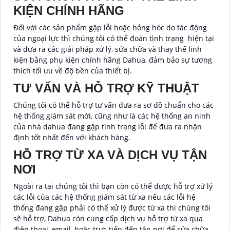
KIỆN CHÍNH HÃNG
Đối với các sản phẩm gặp lỗi hoặc hỏng hóc do tác động
của ngoại lực thì chúng tôi có thể đoán tình trạng hiện tại
và đưa ra các giải pháp xử lý, sửa chữa và thay thế linh
kiện bằng phụ kiện chính hãng Dahua, đảm bảo sự tương
thích tối ưu về độ bền của thiết bị.
TƯ VẤN VÀ HỖ TRỢ KỸ THUẬT
Chúng tôi có thể hỗ trợ tư vấn đưa ra sơ đồ chuẩn cho các
hệ thống giám sát mới, cũng như là các hệ thống an ninh
của nhà dahua đang gặp tình trạng lỗi để đưa ra nhận
định tốt nhất đến với khách hàng.
HỖ TRỢ TỪ XA VÀ DỊCH VỤ TẬN
NƠI
Ngoài ra tại chúng tôi thì bạn còn có thể được hỗ trợ xử lý
các lỗi của các hệ thống giám sát từ xa nếu các lỗi hệ
thống đang gặp phải có thể xử lý được từ xa thì chúng tôi
sẽ hỗ trợ, Dahua còn cung cấp dịch vụ hỗ trợ từ xa qua
điện thoại, email, hoặc trực tiếp đến tận nơi để sửa chữa