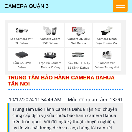
Camera Nhận
Lắp Camera Wifi
Camera Zoom
Camera 2K Siêu
Diện Khuôn Mặt
2k Dahua
25X Dahua
Nét Dahua
Dahua
Đầu Ghi XVR
Trọn Bộ Camera
Camera Wifi
Đầu Ghi Hình Ip
Dahua
Dahua Chống
Dahua Trong Nhà
32 Kênh Dahua
Trộm
TRUNG TÂM BẢO HÀNH CAMERA DAHUA
TẬN NƠI
10/17/2024 11:54:49 AM
Mức độ quan tâm: 13291
Trung Tâm Bảo Hành Camera Dahua Tận Nơi chuyên
cung cấp dịch vụ sửa chữa, bảo hành camera Dahua
trên toàn quốc. Với đội ngũ kỹ thuật chuyên nghiệp,
uy tín và chất lượng dịch vụ cao, chúng tôi cam kết