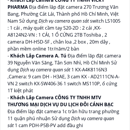
-
Khách Lắp Camera CÔNG TY TNHH VICKY
PHARMA
Địa điểm lăp đặt camera 270 Trương Văn
Bang, Phường Cát Lái, Thành phố Hồ Chí Minh, Việt
Nam Sử dụng
Dịch vụ camera quan sát
switch LS1005
: 1 cái , máy quét cầm tay S20-2D : 2 cái ,KX-
A8124N2-VN : 1 CÁI, 1 Ổ CỨNG 2TB Toshiba , 2
camera DH-H5D-5F , chân loa ,2 box , 20m dây ,
phần mềm online 1tr/năm/2 bàn
-
Khách Lắp Camera A. Tú
Địa điểm lăp đặt camera
39 Nguyễn Văn Săng, Tân Sơn Nhì, Hồ Chí Minh Sử
dụng
Dịch vụ camera quan sát
1 KX-A4K8116N3
,Camera: 9 cam DH - H3AE, 3 cam KX - AD2111CN-A-
VN 2 switch KX-SW406-36 1 switch MS110P, ổ cứng
1T kiệt phát
-
Khách Lắp Camera CÔNG TY TNHH MTV
THƯƠNG MẠI DỊCH VỤ DU LỊCH ĐÔI CÁNH BẠC
Địa điểm lăp đặt camera 1c trần hữu trang phường
11 quận phú nhuận Sử dụng
Dịch vụ camera quan
sát
1 cam PDH-P5B-PV add đầu ghi