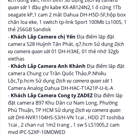
kcn đồng văn, ninh bình Sử dụng
Dịch vụ camera
quan sát
1 đầu ghi kabe KX-A8124N2,1 ổ cứng 1Tb
seagate kP,1 cam 2 mắt Dahua DH-H5D-5F,hộp box
chân loa eke, 1 switch tp-link 5port 100Mb Ls1005, 1
thẻ 256GB Sandisk
-
Khách Lắp Camera chị Yến
Địa điểm lăp đặt
camera 528 Huỳnh Tấn Phát, q7,hcm Sử dụng
Dịch
vụ camera quan sát
01 DH-H3AE, 01 thẻ nhớ 32gb
viethas
-
Khách Lắp Camera Anh Khánh
Địa điểm lăp đặt
camera Chung cư Trần Quốc Thảo,P.Nhiêu
Lộc,Tp.hcm Sử dụng
Dịch vụ camera quan sát
1
Camera Analog Dahua DH-HAC-T1A21P-U-IL-A
-
Khách Lắp Camera Cong ty ZADEZ
Địa điểm lăp
đặt camera B97 Khu Dân cư Nam Long, Phường
Phú Thuận, TP HCM Sử dụng
Dịch vụ camera quan
sát
DHI-NVR1104HS-S3/H-VN 1cai , HDD 2T toshiba
1cai , 2 chan rut 1m2 trang , 1 sw 5 LS1005,2 cam
mvd IPC-S2XP-10MOWED