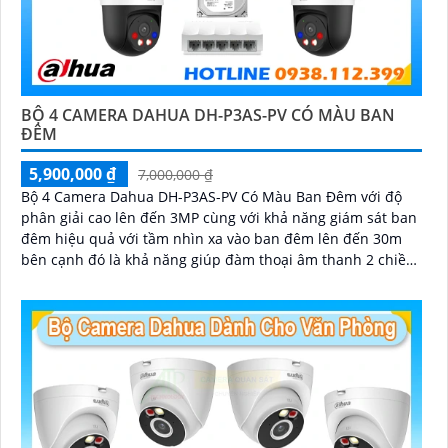
BỘ 4 CAMERA DAHUA DH-P3AS-PV CÓ MÀU BAN
ĐÊM
5,900,000 ₫
7,000,000 ₫
Bộ 4 Camera Dahua DH-P3AS-PV Có Màu Ban Đêm với độ
phân giải cao lên đến 3MP cùng với khả năng giám sát ban
đêm hiệu quả với tầm nhìn xa vào ban đêm lên đến 30m
bên cạnh đó là khả năng giúp đàm thoại âm thanh 2 chiều
và báo động răng de chủ động khi phát hiện xâm nhập