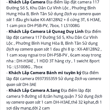
-
Khách Lắp Camera
Địa điểm lăp đặt camera 117
Đường Số 5, Khu Dân Cư Vĩnh Lộc , Phường Bình
Hưng Hòa B, Bình Tân Sử dụng
Dịch vụ camera quan
sát
1 đầu ghi kabe KX-A8128N2 + ổ cứng 3T, 6 H3AE,
1 cam pico DH-P5B-PV, 7box, 1 LS1008G
-
Khách Lắp Camera Lê Qunag Duy Linh
Địa điểm
lăp đặt camera 117 Đường Số 5, Khu Dân Cư Vĩnh
Lộc , Phường Bình Hưng Hòa B, Bình Tân Sử dụng
Dịch vụ camera quan sát
1 dau ghi 8 ip : KX-A8128N2 ,
1 cam xoay ngoai troi DH-P5B-PV , 6cam xoay trong
nha : DH-H3AE , 1 HDD 3T hàng cty , 1 swicht 8port
1G : LS1008G , 7box
-
Khách Lắp Camera Bánh mì tuyền ký
Địa điểm
lăp đặt camera 0937355359 Sử dụng
Dịch vụ camera
quan sát
DH-3AE
-
Khách Lắp Camera A.Sang
Địa điểm lăp đặt
camera 9 đường số 8,tân hưng,quận 7 Sử dụng
Dịch
vụ camera quan sát
1 cam DH-H3AE,thẻ 32 kphat,đi 1
sợi dây mạng,dời 2 cam