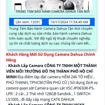
TRUNG TÂM BẢO HÀNH CAMERA DAHUA TẬN NƠI
Lần xem: 13291
10/17/2024 11:54:49 AM
Trung Tâm Bảo Hành Camera Dahua Tận Nơi chuyên
cung cấp dịch vụ sửa chữa, bảo hành camera Dahua
trên toàn quốc. Với đội ngũ kỹ thuật chuyên nghiệp,
uy tín và chất lượng dịch vụ cao, chúng tôi cam kết
mang lại sự hài lòng cho khách hàng
Khách Hàng Mới Sử Dụng Camera Dahua Chính
Hãng
-
Khách Lắp Camera CÔNG TY TNHH MỘT THÀNH
VIÊN MÔI TRƯỜNG ĐÔ THỊ THÀNH PHỐ HỒ CHÍ
MINH
Địa điểm lăp đặt camera HẺM 246 TÔ HIỆU ,
PHÚ THẠNH, TPHCM (TÂN PHÚ CŨ ) Sử dụng
Dịch vụ
camera quan sát
Camera quan sát VSC-IP0650R-PS-
LPR : 2 cái , 2 Thẻ nhớ 128GB Sandisk , 1 SWITCH
LS1005 , đi dây cáp mạng CAT6 DAHUA