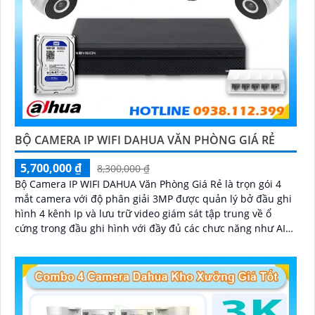
BỘ CAMERA IP WIFI DAHUA VĂN PHÒNG GIÁ RẺ
5,700,000 ₫
8,300,000 ₫
Bộ Camera IP WIFI DAHUA Văn Phòng Giá Rẻ là trọn gói 4
mắt camera với độ phân giải 3MP được quản lý bở đầu ghi
hình 4 kênh Ip và lưu trữ video giám sát tập trung về ổ
cứng trong đầu ghi hình với đầy đủ các chưc năng như AI
Phát hiện chuyển động, đàm thoại âm thanh 2 chiều và
giám sát có màu vào ban đêm