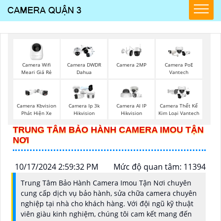
Camera PoE
Camera Wifi
Camera DWDR
Camera 2MP
Vantech
Meari Giá Rẻ
Dahua
Camera Kbvision
Camera Ip 3k
Camera AI IP
Camera Thết Kế
Phát Hiện Xe
Hikvision
Hikvision
Kim Loại Vantech
TRUNG TÂM BẢO HÀNH CAMERA IMOU TẬN
NƠI
10/17/2024 2:59:32 PM
Mức độ quan tâm: 11394
Trung Tâm Bảo Hành Camera Imou Tận Nơi chuyên
cung cấp dịch vụ bảo hành, sửa chữa camera chuyên
nghiệp tại nhà cho khách hàng. Với đội ngũ kỹ thuật
viên giàu kinh nghiệm, chúng tôi cam kết mang đến