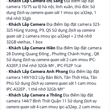
-
Khách Lắp Camera chị Sang
Địa điểm lăp đặt
camera 15/75 xa lộ hà nội, linh xuân, thủ đức Sử
dụng
Dịch vụ camera quan sát
1 imou ipc-a32ep, 1
thẻ nhớ 32gb
-
Khách Lắp Camera
Địa điểm lăp đặt camera 323-
325 Hùng Vương, P9, Q5 Sử dụng
Dịch vụ camera
quan sát
2 camera imou ipc-a32epl + 2 thẻ nhớ
32GB viethas, 1 box
-
Khách Lắp Camera Hiền
Địa điểm lăp đặt camera
28 Dương Quang Đông , Phường Chánh Hưng , Q8
Sử dụng
Dịch vụ camera quan sát
2 cam imou IPC-
A32EP,3 thẻ nhớ 32Gb MY , IPC-F52P 1cai
-
Khách Lắp Camera Anh Phong
Địa điểm lăp đặt
camera 149/10/2 Lũy Bán Bích, Tân Thới Hòa, Tân
Phú Sử dụng
Dịch vụ camera quan sát
1 cam imou
IPC-A32EP , 1 thẻ nhớ 32Gb MY''
-
Khách Lắp Camera a Thông
Địa điểm lăp đặt
camera 144/7 Bình Thới Quận 11 Sử dụng
Dịch vụ
camera quan sát
4 cam imou ipc-a32ep, 2 cam imou