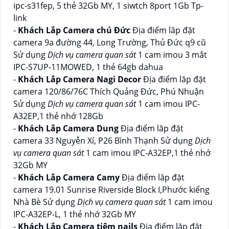
ipc-s31fep, 5 thẻ 32Gb MY, 1 siwtch 8port 1Gb Tp-
link
-
Khách Lắp Camera chú Đức
Địa điểm lăp đặt
camera 9a đường 44, Long Trường, Thủ Đức q9 cũ
Sử dụng
Dịch vụ camera quan sát
1 cam imou 3 mắt
IPC-S7UP-11MOWED, 1 thẻ 64gb dahua
-
Khách Lắp Camera Nagi Decor
Địa điểm lăp đặt
camera 120/86/76C Thích Quảng Đức, Phú Nhuận
Sử dụng
Dịch vụ camera quan sát
1 cam imou IPC-
A32EP,1 thẻ nhớ 128Gb
-
Khách Lắp Camera Dung
Địa điểm lăp đặt
camera 33 Nguyễn Xí, P26 Bình Thạnh Sử dụng
Dịch
vụ camera quan sát
1 cam imou IPC-A32EP,1 thẻ nhớ
32Gb MY
-
Khách Lắp Camera Camy
Địa điểm lăp đặt
camera 19.01 Sunrise Riverside Block I,Phước kiểng
Nhà Bè Sử dụng
Dịch vụ camera quan sát
1 cam imou
IPC-A32EP-L, 1 thẻ nhớ 32Gb MY
-
Khách Lắp Camera tiệm nails
Địa điểm lăp đặt