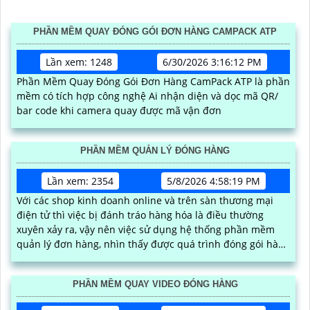
PHẦN MỀM QUAY ĐÓNG GÓI ĐƠN HÀNG CAMPACK ATP
Lần xem: 1248
6/30/2026 3:16:12 PM
Phần Mềm Quay Đóng Gói Đơn Hàng CamPack ATP là phần
mềm có tích hợp công nghệ Ai nhận diện và dọc mã QR/
bar code khi camera quay được mã vận đơn
PHẦN MỀM QUẢN LÝ ĐÓNG HÀNG
Lần xem: 2354
5/8/2026 4:58:19 PM
Với các shop kinh doanh online và trên sàn thương mại
điện tử thì việc bị đánh tráo hàng hóa là điều thường
xuyên xảy ra, vậy nên việc sử dụng hệ thống phần mềm
quản lý đơn hàng, nhìn thấy được quá trình đóng gói hàng
hóa, kèm theo đấy là quy trình đóng gói cũng được ghi lại
một cách dễ dàng
PHẦN MỀM QUAY VIDEO ĐÓNG HÀNG