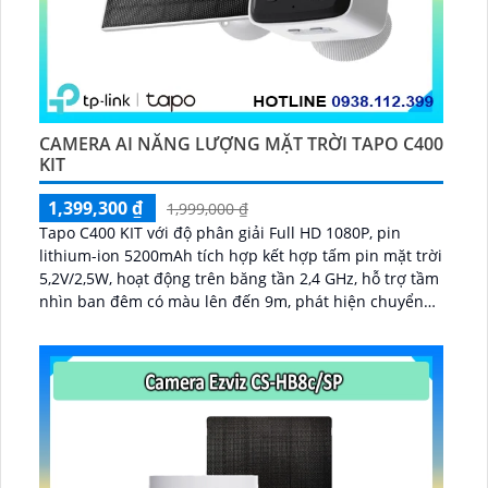
CAMERA AI NĂNG LƯỢNG MẶT TRỜI TAPO C400
KIT
1,399,300 ₫
1,999,000 ₫
Tapo C400 KIT với độ phân giải Full HD 1080P, pin
lithium-ion 5200mAh tích hợp kết hợp tấm pin mặt trời
5,2V/2,5W, hoạt động trên băng tần 2,4 GHz, hỗ trợ tầm
nhìn ban đêm có màu lên đến 9m, phát hiện chuyển
động và con người bằng AI, đồng thời lưu trữ dữ liệu
qua thẻ microSD lên đến 512GB