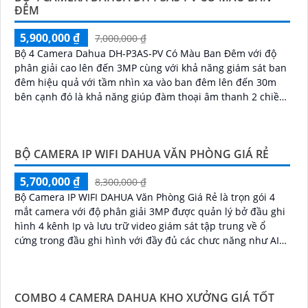
ĐÊM
5,900,000 ₫
7,000,000 ₫
Bộ 4 Camera Dahua DH-P3AS-PV Có Màu Ban Đêm với độ
phân giải cao lên đến 3MP cùng với khả năng giám sát ban
đêm hiệu quả với tầm nhìn xa vào ban đêm lên đến 30m
bên cạnh đó là khả năng giúp đàm thoại âm thanh 2 chiều
và báo động răng de chủ động khi phát hiện xâm nhập
BỘ CAMERA IP WIFI DAHUA VĂN PHÒNG GIÁ RẺ
5,700,000 ₫
8,300,000 ₫
Bộ Camera IP WIFI DAHUA Văn Phòng Giá Rẻ là trọn gói 4
mắt camera với độ phân giải 3MP được quản lý bở đầu ghi
hình 4 kênh Ip và lưu trữ video giám sát tập trung về ổ
cứng trong đầu ghi hình với đầy đủ các chưc năng như AI
Phát hiện chuyển động, đàm thoại âm thanh 2 chiều và
giám sát có màu vào ban đêm
COMBO 4 CAMERA DAHUA KHO XƯỞNG GIÁ TỐT