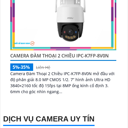
CAMERA ĐÀM THOẠI 2 CHIỀU IPC-K7FP-8V0N
5%-35%
Liên Hệ
Camera Đàm Thoại 2 Chiều IPC-K7FP-8V0N mở đầu với
độ phân giải 8.0 MP CMOS 1/2. 7” hình ảnh Ultra HD
3840×2160 tốc độ 15fps tại 8MP ống kính cố định 3.
6mm cho góc nhìn ngang...
DỊCH VỤ CAMERA UY TÍN