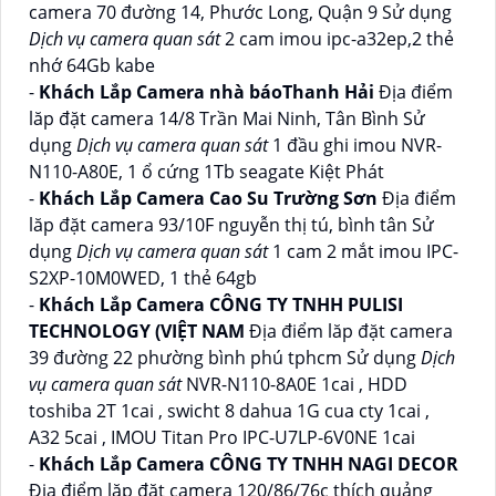
camera 70 đường 14, Phước Long, Quận 9 Sử dụng
Dịch vụ camera quan sát
2 cam imou ipc-a32ep,2 thẻ
nhớ 64Gb kabe
-
Khách Lắp Camera nhà báoThanh Hải
Địa điểm
lăp đặt camera 14/8 Trần Mai Ninh, Tân Bình Sử
dụng
Dịch vụ camera quan sát
1 đầu ghi imou NVR-
N110-A80E, 1 ổ cứng 1Tb seagate Kiệt Phát
-
Khách Lắp Camera Cao Su Trường Sơn
Địa điểm
lăp đặt camera 93/10F nguyễn thị tú, bình tân Sử
dụng
Dịch vụ camera quan sát
1 cam 2 mắt imou IPC-
S2XP-10M0WED, 1 thẻ 64gb
-
Khách Lắp Camera CÔNG TY TNHH PULISI
TECHNOLOGY (VIỆT NAM
Địa điểm lăp đặt camera
39 đường 22 phường bình phú tphcm Sử dụng
Dịch
vụ camera quan sát
NVR-N110-8A0E 1cai , HDD
toshiba 2T 1cai , swicht 8 dahua 1G cua cty 1cai ,
A32 5cai , IMOU Titan Pro IPC-U7LP-6V0NE 1cai
-
Khách Lắp Camera CÔNG TY TNHH NAGI DECOR
Địa điểm lăp đặt camera 120/86/76c thích quảng