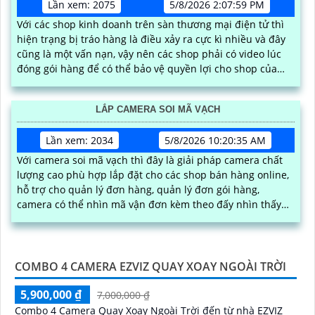
Lần xem: 2075
5/8/2026 2:07:59 PM
Với các shop kinh doanh trên sàn thương mại điện tử thì
hiện trạng bị tráo hàng là điều xảy ra cực kì nhiều và đây
cũng là một vấn nạn, vậy nên các shop phải có video lúc
đóng gói hàng để có thể bảo vệ quyền lợi cho shop của
mình, kèm theo phần mềm có thể trích xuất video nhanh
gọn nhất
LẮP CAMERA SOI MÃ VẠCH
Lần xem: 2034
5/8/2026 10:20:35 AM
Với camera soi mã vạch thì đây là giải pháp camera chất
lượng cao phù hợp lắp đặt cho các shop bán hàng online,
hỗ trợ cho quản lý đơn hàng, quản lý đơn gói hàng,
camera có thể nhìn mã vận đơn kèm theo đấy nhìn thấy
được quy trình đóng gói hàng hóa, có thể tải video đơn
hàng trực tiếp trên phần mềm
COMBO 4 CAMERA EZVIZ QUAY XOAY NGOÀI TRỜI
5,900,000 ₫
7,000,000 ₫
Combo 4 Camera Quay Xoay Ngoài Trời đến từ nhà EZVIZ