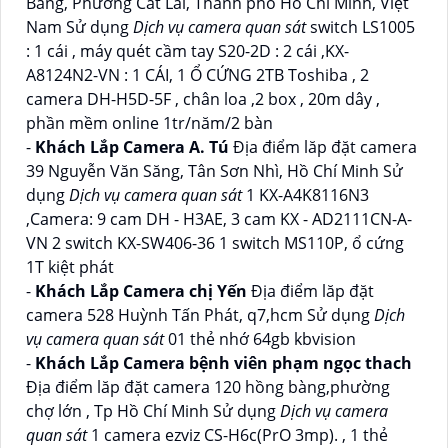
Bang, Phường Cát Lái, Thành phố Hồ Chí Minh, Việt
Nam Sử dụng
Dịch vụ camera quan sát
switch LS1005
: 1 cái , máy quét cầm tay S20-2D : 2 cái ,KX-
A8124N2-VN : 1 CÁI, 1 Ổ CỨNG 2TB Toshiba , 2
camera DH-H5D-5F , chân loa ,2 box , 20m dây ,
phần mềm online 1tr/năm/2 bàn
-
Khách Lắp Camera A. Tú
Địa điểm lăp đặt camera
39 Nguyễn Văn Săng, Tân Sơn Nhì, Hồ Chí Minh Sử
dụng
Dịch vụ camera quan sát
1 KX-A4K8116N3
,Camera: 9 cam DH - H3AE, 3 cam KX - AD2111CN-A-
VN 2 switch KX-SW406-36 1 switch MS110P, ổ cứng
1T kiệt phát
-
Khách Lắp Camera chị Yến
Địa điểm lăp đặt
camera 528 Huỳnh Tấn Phát, q7,hcm Sử dụng
Dịch
vụ camera quan sát
01 thẻ nhớ 64gb kbvision
-
Khách Lắp Camera bệnh viên phạm ngọc thach
Địa điểm lăp đặt camera 120 hồng bàng,phường
chợ lớn , Tp Hồ Chí Minh Sử dụng
Dịch vụ camera
quan sát
1 camera ezviz CS-H6c(PrO 3mp). , 1 thẻ