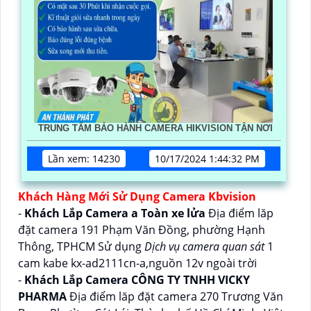
TRUNG TÂM BẢO HÀNH CAMERA HIKVISION TẬN NƠI
Lần xem: 14230
10/17/2024 1:44:32 PM
Khách Hàng Mới Sử Dụng Camera Kbvision
-
Khách Lắp Camera a Toàn xe lửa
Địa điểm lăp
đặt camera 191 Phạm Văn Đồng, phường Hạnh
Thông, TPHCM Sử dụng
Dịch vụ camera quan sát
1
cam kabe kx-ad2111cn-a,nguồn 12v ngoài trời
-
Khách Lắp Camera CÔNG TY TNHH VICKY
PHARMA
Địa điểm lăp đặt camera 270 Trương Văn