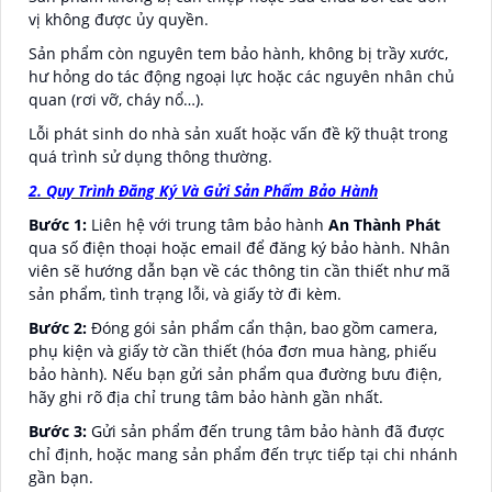
vị không được ủy quyền.
Sản phẩm còn nguyên tem bảo hành, không bị trầy xước,
hư hỏng do tác động ngoại lực hoặc các nguyên nhân chủ
quan (rơi vỡ, cháy nổ…).
Lỗi phát sinh do nhà sản xuất hoặc vấn đề kỹ thuật trong
quá trình sử dụng thông thường.
2. Quy Trình Đăng Ký Và Gửi Sản Phẩm Bảo Hành
Bước 1:
Liên hệ với trung tâm bảo hành
An Thành Phát
qua số điện thoại hoặc email để đăng ký bảo hành. Nhân
viên sẽ hướng dẫn bạn về các thông tin cần thiết như mã
sản phẩm, tình trạng lỗi, và giấy tờ đi kèm.
Bước 2:
Đóng gói sản phẩm cẩn thận, bao gồm camera,
phụ kiện và giấy tờ cần thiết (hóa đơn mua hàng, phiếu
bảo hành). Nếu bạn gửi sản phẩm qua đường bưu điện,
hãy ghi rõ địa chỉ trung tâm bảo hành gần nhất.
Bước 3:
Gửi sản phẩm đến trung tâm bảo hành đã được
chỉ định, hoặc mang sản phẩm đến trực tiếp tại chi nhánh
gần bạn.