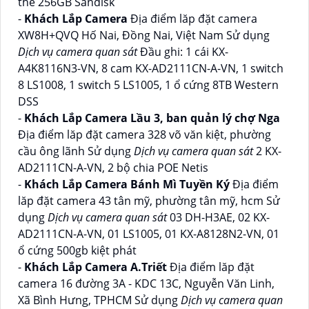
thẻ 256GB Sandisk
-
Khách Lắp Camera
Địa điểm lăp đặt camera
XW8H+QVQ Hố Nai, Đồng Nai, Việt Nam Sử dụng
Dịch vụ camera quan sát
Đầu ghi: 1 cái KX-
A4K8116N3-VN, 8 cam KX-AD2111CN-A-VN, 1 switch
8 LS1008, 1 switch 5 LS1005, 1 ổ cứng 8TB Western
DSS
-
Khách Lắp Camera Lầu 3, ban quản lý chợ Nga
Địa điểm lăp đặt camera 328 võ văn kiệt, phường
cầu ông lãnh Sử dụng
Dịch vụ camera quan sát
2 KX-
AD2111CN-A-VN, 2 bộ chia POE Netis
-
Khách Lắp Camera Bánh Mì Tuyền Ký
Địa điểm
lăp đặt camera 43 tân mỹ, phường tân mỹ, hcm Sử
dụng
Dịch vụ camera quan sát
03 DH-H3AE, 02 KX-
AD2111CN-A-VN, 01 LS1005, 01 KX-A8128N2-VN, 01
ổ cứng 500gb kiệt phát
-
Khách Lắp Camera A.Triết
Địa điểm lăp đặt
camera 16 đường 3A - KDC 13C, Nguyễn Văn Linh,
Xã Bình Hưng, TPHCM Sử dụng
Dịch vụ camera quan