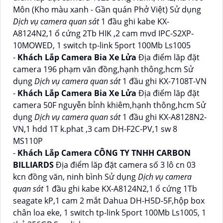
Môn (Kho màu xanh - Gần quán Phở Việt) Sử dụng
Dịch vụ camera quan sát
1 đầu ghi kabe KX-
A8124N2,1 ổ cứng 2Tb HIK ,2 cam mvd IPC-S2XP-
10MOWED, 1 switch tp-link 5port 100Mb Ls1005
-
Khách Lắp Camera Bia Xe Lửa
Địa điểm lăp đặt
camera 196 phạm văn đồng,hạnh thông,hcm Sử
dụng
Dịch vụ camera quan sát
1 đầu ghi KX-7108T-VN
-
Khách Lắp Camera Bia Xe Lửa
Địa điểm lăp đặt
camera 50F nguyễn bỉnh khiêm,hạnh thông,hcm Sử
dụng
Dịch vụ camera quan sát
1 đầu ghi KX-A8128N2-
VN,1 hdd 1T k.phat ,3 cam DH-F2C-PV,1 sw 8
MS110P
-
Khách Lắp Camera CÔNG TY TNHH CARBON
BILLIARDS
Địa điểm lăp đặt camera số 3 lô cn 03
kcn đồng văn, ninh bình Sử dụng
Dịch vụ camera
quan sát
1 đầu ghi kabe KX-A8124N2,1 ổ cứng 1Tb
seagate kP,1 cam 2 mắt Dahua DH-H5D-5F,hộp box
chân loa eke, 1 switch tp-link 5port 100Mb Ls1005, 1