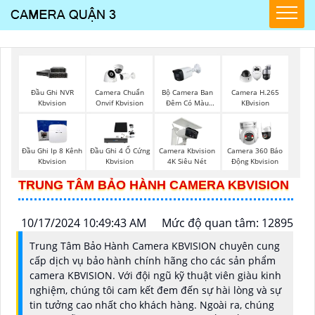
Bộ Camera Ban
Đầu Ghi NVR
Camera Chuẩn
Camera H.265
Đêm Có Màu
Kbvision
Onvif Kbvision
KBvision
Kbvision
Đầu Ghi Ip 8 Kênh
Đầu Ghi 4 Ổ Cứng
Camera Kbvision
Camera 360 Báo
Kbvision
Kbvision
4K Siêu Nét
Động Kbvision
TRUNG TÂM BẢO HÀNH CAMERA KBVISION
10/17/2024 10:49:43 AM
Mức độ quan tâm: 12895
Trung Tâm Bảo Hành Camera KBVISION chuyên cung
cấp dịch vụ bảo hành chính hãng cho các sản phẩm
camera KBVISION. Với đội ngũ kỹ thuật viên giàu kinh
nghiệm, chúng tôi cam kết đem đến sự hài lòng và sự
tin tưởng cao nhất cho khách hàng. Ngoài ra, chúng