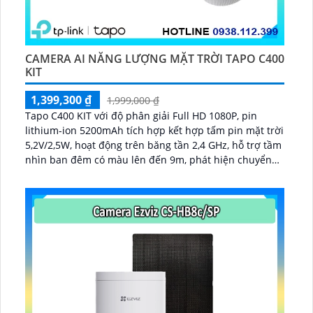
CAMERA AI NĂNG LƯỢNG MẶT TRỜI TAPO C400
KIT
1,399,300 ₫
1,999,000 ₫
Tapo C400 KIT với độ phân giải Full HD 1080P, pin
lithium-ion 5200mAh tích hợp kết hợp tấm pin mặt trời
5,2V/2,5W, hoạt động trên băng tần 2,4 GHz, hỗ trợ tầm
nhìn ban đêm có màu lên đến 9m, phát hiện chuyển
động và con người bằng AI, đồng thời lưu trữ dữ liệu
qua thẻ microSD lên đến 512GB