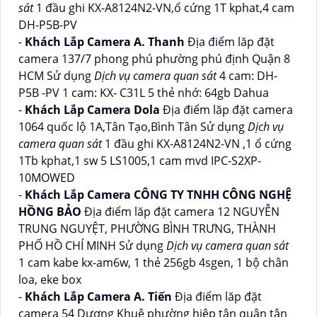
sát
1 đầu ghi KX-A8124N2-VN,ổ cứng 1T kphat,4 cam
DH-P5B-PV
-
Khách Lắp Camera A. Thanh
Địa điểm lăp đặt
camera 137/7 phong phú phường phú định Quận 8
HCM Sử dụng
Dịch vụ camera quan sát
4 cam: DH-
P5B -PV 1 cam: KX- C31L 5 thẻ nhớ: 64gb Dahua
-
Khách Lắp Camera Dola
Địa điểm lăp đặt camera
1064 quốc lộ 1A,Tân Tạo,Bình Tân Sử dụng
Dịch vụ
camera quan sát
1 đầu ghi KX-A8124N2-VN ,1 ổ cứng
1Tb kphat,1 sw 5 LS1005,1 cam mvd IPC-S2XP-
10MOWED
-
Khách Lắp Camera CÔNG TY TNHH CÔNG NGHỆ
HỒNG BẢO
Địa điểm lăp đặt camera 12 NGUYỄN
TRUNG NGUYỆT, PHƯỜNG BÌNH TRƯNG, THÀNH
PHỐ HỒ CHÍ MINH Sử dụng
Dịch vụ camera quan sát
1 cam kabe kx-am6w, 1 thẻ 256gb 4sgen, 1 bộ chân
loa, eke box
-
Khách Lắp Camera A. Tiến
Địa điểm lăp đặt
camera 54 Dương Khuê phường hiệp tân quận tân