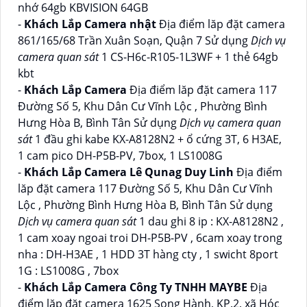
nhớ 64gb KBVISION 64GB
-
Khách Lắp Camera nhật
Địa điểm lăp đặt camera
861/165/68 Trần Xuân Soạn, Quận 7 Sử dụng
Dịch vụ
camera quan sát
1 CS-H6c-R105-1L3WF + 1 thẻ 64gb
kbt
-
Khách Lắp Camera
Địa điểm lăp đặt camera 117
Đường Số 5, Khu Dân Cư Vĩnh Lộc , Phường Bình
Hưng Hòa B, Bình Tân Sử dụng
Dịch vụ camera quan
sát
1 đầu ghi kabe KX-A8128N2 + ổ cứng 3T, 6 H3AE,
1 cam pico DH-P5B-PV, 7box, 1 LS1008G
-
Khách Lắp Camera Lê Qunag Duy Linh
Địa điểm
lăp đặt camera 117 Đường Số 5, Khu Dân Cư Vĩnh
Lộc , Phường Bình Hưng Hòa B, Bình Tân Sử dụng
Dịch vụ camera quan sát
1 dau ghi 8 ip : KX-A8128N2 ,
1 cam xoay ngoai troi DH-P5B-PV , 6cam xoay trong
nha : DH-H3AE , 1 HDD 3T hàng cty , 1 swicht 8port
1G : LS1008G , 7box
-
Khách Lắp Camera Công Ty TNHH MAYBE
Địa
điểm lăp đặt camera 1625 Song Hành, KP.2, xã Hóc