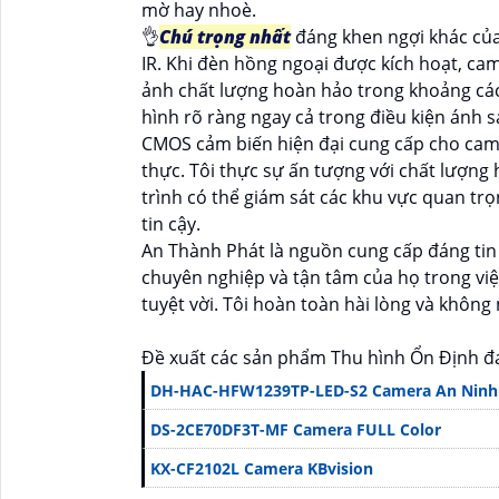
mờ hay nhoè.
👌
Chú trọng nhất
đáng khen ngợi khác của
IR. Khi đèn hồng ngoại được kích hoạt, ca
ảnh chất lượng hoàn hảo trong khoảng các
hình rõ ràng ngay cả trong điều kiện ánh 
CMOS cảm biến hiện đại cung cấp cho came
thực. Tôi thực sự ấn tượng với chất lượn
trình có thể giám sát các khu vực quan tr
tin cậy.
An Thành Phát là nguồn cung cấp đáng ti
chuyên nghiệp và tận tâm của họ trong vi
tuyệt vời. Tôi hoàn toàn hài lòng và không
Đề xuất các sản phẩm Thu hình Ổn Định đ
DH-HAC-HFW1239TP-LED-S2 Camera An Ninh
DS-2CE70DF3T-MF Camera FULL Color
KX-CF2102L Camera KBvision