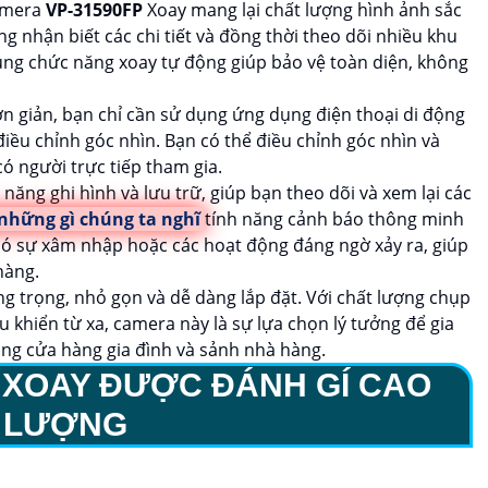
camera
VP-31590FP
Xoay mang lại chất lượng hình ảnh sắc
g nhận biết các chi tiết và đồng thời theo dõi nhiều khu
ùng chức năng xoay tự động giúp bảo vệ toàn diện, không
ơn giản, bạn chỉ cần sử dụng ứng dụng điện thoại di động
ều chỉnh góc nhìn. Bạn có thể điều chỉnh góc nhìn và
có người trực tiếp tham gia.
năng ghi hình và lưu trữ, giúp bạn theo dõi và xem lại các
những gì chúng ta nghĩ
tính năng cảnh báo thông minh
có sự xâm nhập hoặc các hoạt động đáng ngờ xảy ra, giúp
hàng.
ng trọng, nhỏ gọn và dễ dàng lắp đặt. Với chất lượng chụp
u khiển từ xa, camera này là sự lựa chọn lý tưởng để gia
ong cửa hàng gia đình và sảnh nhà hàng.
P
XOAY ĐƯỢC ĐÁNH GÍ CAO
T LƯỢNG