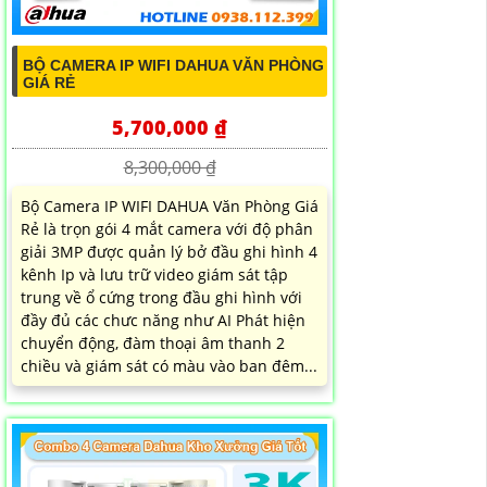
BỘ CAMERA IP WIFI DAHUA VĂN PHÒNG
GIÁ RẺ
5,700,000 ₫
8,300,000 ₫
Bộ Camera IP WIFI DAHUA Văn Phòng Giá
Rẻ là trọn gói 4 mắt camera với độ phân
giải 3MP được quản lý bở đầu ghi hình 4
kênh Ip và lưu trữ video giám sát tập
trung về ổ cứng trong đầu ghi hình với
đầy đủ các chưc năng như AI Phát hiện
chuyển động, đàm thoại âm thanh 2
chiều và giám sát có màu vào ban đêm...