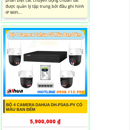
phân biệt các chuyển động chuẩn sát
được quản lý tập trung bởi đầu ghi hình
IP WiFi...
BỘ 4 CAMERA DAHUA DH-P3AS-PV CÓ
MÀU BAN ĐÊM
5,900,000 ₫