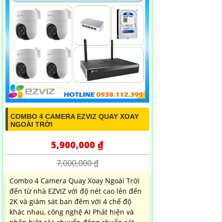
COMBO 4 CAMERA EZVIZ QUAY XOAY
NGOÀI TRỜI
5,900,000 ₫
7,000,000 ₫
Combo 4 Camera Quay Xoay Ngoài Trời
đến từ nhà EZVIZ với độ nét cao lên đến
2K và giám sát ban đêm với 4 chế độ
khác nhau, công nghệ AI Phát hiện và