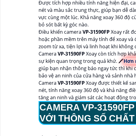
Được tích hợp nhiều tính năng hiện đại, 
nét và màu sắc trung thực, giúp bạn dễ dàn
vực cùng một lúc. Khả năng xoay 360 độ c
bỏ sót bất kỳ góc nào.
Điều khiển camera
VP-31590FP
Xoay rất đ
hoặc phần mềm trên máy tính để xoay và đi
zoom từ xa, tiện lợi và linh hoạt khi không 
Camera
VP-31590FP
Xoay còn tích hợp khả 
sự kiện quan trọng trong quá khứ. 🖍
Hơn 
giúp bạn nhận thông báo ngay tức thì khi 
bảo vệ an ninh của cửa hàng và sảnh nhà 
Camera
VP-31590FP
Xoay được thiết kế sa
nét, tính năng xoay 360 độ và khả năng điề
tăng an ninh và giám sát các hoạt động tr
CAMERA
VP-31590F
VỚI THÔNG SỐ CHẤ