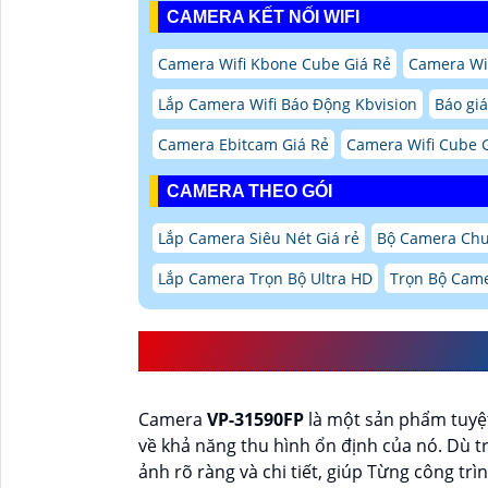
CAMERA KẾT NỐI WIFI
Camera Wifi Kbone Cube Giá Rẻ
Camera Wif
Lắp Camera Wifi Báo Động Kbvision
Báo giá
Camera Ebitcam Giá Rẻ
Camera Wifi Cube G
CAMERA THEO GÓI
Lắp Camera Siêu Nét Giá rẻ
Bộ Camera Ch
Lắp Camera Trọn Bộ Ultra HD
Trọn Bộ Came
GIỚI THIỆU
VP-31590
Camera
VP-31590FP
là một sản phẩm tuyệt
về khả năng thu hình ổn định của nó. Dù t
ảnh rõ ràng và chi tiết, giúp Từng công t