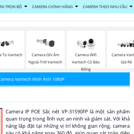
RA TRỌN BỘ
CAMERA CHÍNH HÃNG
CAMERA THEO NHU CẦU
 To Vantech
Camera Ghi Âm
Camera Wifi
Camera Van
Ngoài Trời Vantech
Vantech Có Báo
Giá Rẻ
Động
Camera Vantech Hình Ảnh 1080P
Camera IP POE Sắc nét VP-31590FP là một sản phẩm
quan trọng trong lĩnh vực an ninh và giám sát. Với khả
năng lắp đặt tại những vị trí không gian rộng, camera
này có khả năng xoay 360 độ, giúp quan sát toàn diện