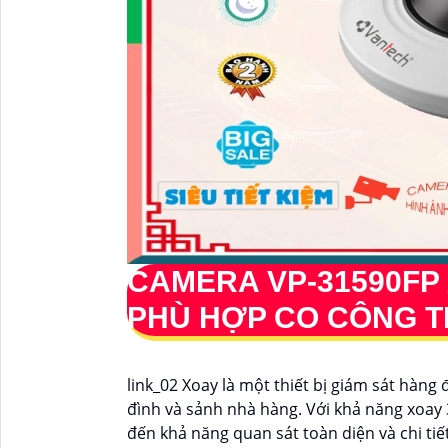
CAMERA
VP-31590FP
PHÙ HỢP CO CÔNG T
link_02 Xoay là một thiết bị giám sát hàn
đình và sảnh nhà hàng. Với khả năng xoa
đến khả năng quan sát toàn diện và chi tiết