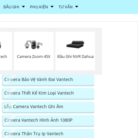
ĐẦU GHI
PHỤ KIỆN
TƯ VẤN
tech
Camera Zoom 45X
Đầu Ghi NVR Dahua
Camera Bảo Vệ Vành Đai Vantech
Camera Thết Kế Kim Loại Vantech
Lắp Camera Vantech Ghi Âm
Camera Vantech Hình Ảnh 1080P
Camera Thân Trụ Ip Vantech