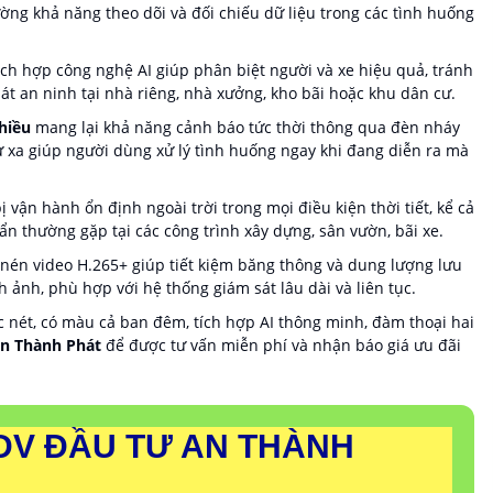
ường khả năng theo dõi và đối chiếu dữ liệu trong các tình huống
ch hợp công nghệ AI giúp phân biệt người và xe hiệu quả, tránh
sát an ninh tại nhà riêng, nhà xưởng, kho bãi hoặc khu dân cư.
hiều
mang lại khả năng cảnh báo tức thời thông qua đèn nháy
từ xa giúp người dùng xử lý tình huống ngay khi đang diễn ra mà
ị vận hành ổn định ngoài trời trong mọi điều kiện thời tiết, kể cả
n thường gặp tại các công trình xây dựng, sân vườn, bãi xe.
én video H.265+ giúp tiết kiệm băng thông và dung lượng lưu
 ảnh, phù hợp với hệ thống giám sát lâu dài và liên tục.
c nét, có màu cả ban đêm, tích hợp AI thông minh, đàm thoại hai
An Thành Phát
để được tư vấn miễn phí và nhận báo giá ưu đãi
DV ĐẦU TƯ AN THÀNH