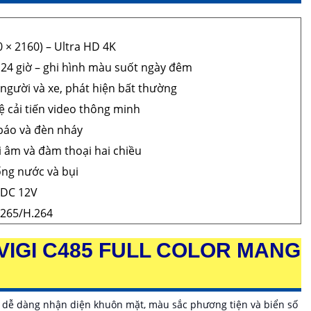
 × 2160) – Ultra HD 4K
r 24 giờ – ghi hình màu suốt ngày đêm
 người và xe, phát hiện bất thường
 cải tiến video thông minh
báo và đèn nháy
i âm và đàm thoại hai chiều
ống nước và bụi
 DC 12V
.265/H.264
VIGI C485 FULL COLOR MANG
 dễ dàng nhận diện khuôn mặt, màu sắc phương tiện và biển số