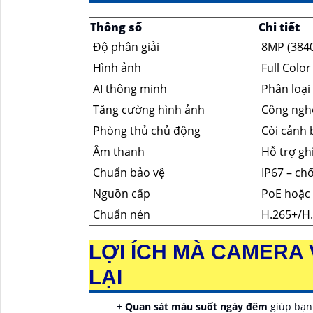
Thông số
Chi tiết
Độ phân giải
8MP (3840
Hình ảnh
Full Colo
AI thông minh
Phân loại
Tăng cường hình ảnh
Công nghệ
Phòng thủ chủ động
Còi cảnh 
Âm thanh
Hỗ trợ gh
Chuẩn bảo vệ
IP67 – ch
Nguồn cấp
PoE hoặc
Chuẩn nén
H.265+/H
LỢI ÍCH MÀ CAMERA 
LẠI
+ Quan sát màu suốt ngày đêm
giúp bạn