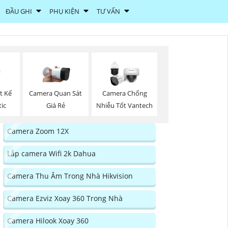
ĐẦU GHI
PHỤ KIỆN
TƯ VẤN
t Kế
Camera Quan Sát
Camera Chống
ic
Giá Rẻ
Nhiễu Tốt Vantech
Camera Zoom 12X
Lắp camera Wifi 2k Dahua
Camera Thu Âm Trong Nhà Hikvision
Camera Ezviz Xoay 360 Trong Nhà
Camera Hilook Xoay 360