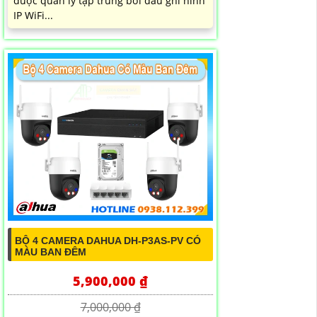
được quản lý tập trung bởi đầu ghi hình
IP WiFi...
BỘ 4 CAMERA DAHUA DH-P3AS-PV CÓ
MÀU BAN ĐÊM
5,900,000 ₫
7,000,000 ₫