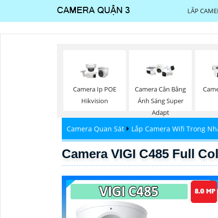
LẮP CAME
Camera Ip POE
Camera Cân Bằng
Came
Hikvision
Ánh Sáng Super
Adapt
Camera Quan Sát
Lắp Camera Wifi Trong Nh
Camera VIGI C485 Full Col