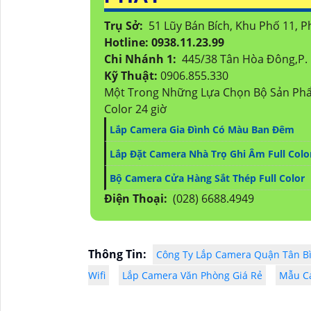
Trụ Sở:
51 Lũy Bán Bích, Khu Phố 11,
Hotline: 0938.11.23.99
Chi Nhánh 1:
445/38 Tân Hòa Đông,P. 
Kỹ Thuật:
0906.855.330
Một Trong Những Lựa Chọn Bộ Sản Phẩm
Color 24 giờ
Lắp Camera Gia Đình Có Màu Ban Đêm
Lắp Đặt Camera Nhà Trọ Ghi Âm Full Colo
Bộ Camera Cửa Hàng Sắt Thép Full Color
Điện Thoại:
(028) 6688.4949
Thông Tin:
Công Ty Lắp Camera Quận Tân B
Wifi
Lắp Camera Văn Phòng Giá Rẻ
Mẫu Ca