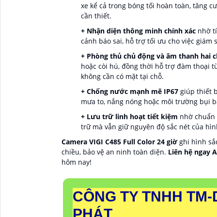
xe kể cả trong bóng tối hoàn toàn, tăng c
cần thiết.
+ Nhận diện thông minh chính xác
nhờ tí
cảnh báo sai, hỗ trợ tối ưu cho việc giám 
+ Phòng thủ chủ động và âm thanh hai c
hoặc còi hú, đồng thời hỗ trợ đàm thoại 
không cần có mặt tại chỗ.
+ Chống nước mạnh mẽ IP67
giúp thiết b
mưa to, nắng nóng hoặc môi trường bụi bẩ
+ Lưu trữ linh hoạt tiết kiệm
nhờ chuẩn n
trữ mà vẫn giữ nguyên độ sắc nét của hình
Camera VIGI C485 Full Color 24 giờ
ghi hình sắ
chiều, bảo vệ an ninh toàn diện.
Liên hệ ngay 
hôm nay!
CÔNG TY TNHH TM-
PHÁT