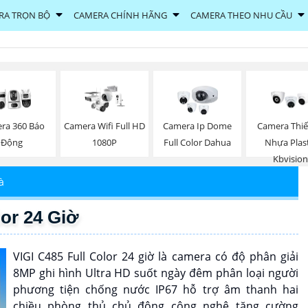
RA TRỌN BỘ
CAMERA CHÍNH HÃNG
CAMERA THEO NHU CẦU
ra 360 Báo
Camera Wifi Full HD
Camera Ip Dome
Camera Thiế
Động
1080P
Full Color Dahua
Nhựa Plast
Kbvision
à
or 24 Giờ
VIGI C485 Full Color 24 giờ là camera có độ phân giải
8MP ghi hình Ultra HD suốt ngày đêm phân loại người
phương tiện chống nước IP67 hỗ trợ âm thanh hai
chiều phòng thủ chủ động công nghệ tăng cường