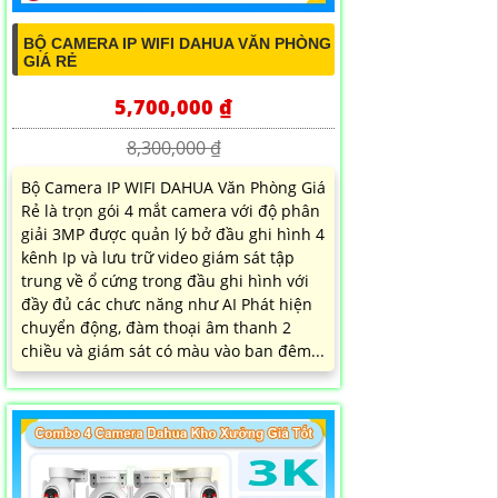
BỘ CAMERA IP WIFI DAHUA VĂN PHÒNG
GIÁ RẺ
5,700,000 ₫
8,300,000 ₫
Bộ Camera IP WIFI DAHUA Văn Phòng Giá
Rẻ là trọn gói 4 mắt camera với độ phân
giải 3MP được quản lý bở đầu ghi hình 4
kênh Ip và lưu trữ video giám sát tập
trung về ổ cứng trong đầu ghi hình với
đầy đủ các chưc năng như AI Phát hiện
chuyển động, đàm thoại âm thanh 2
chiều và giám sát có màu vào ban đêm...