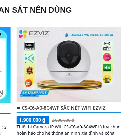
AN SÁT NÊN DÙNG
➠ CS-C6-A0-8C4WF SẮC NÉT WIFI EZVIZ
1,900,000 ₫
2,000,000 ₫
Thiết bị Camera IP Wifi CS-C6-A0-8C4WF là lựa chọn
 có
hoàn hảo cho hệ thống an ninh gia đình và công
ức