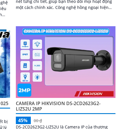
nét từng chi tiết, giúp bạn theo dõi mọi hoạt động
nghệ
một cách chính xác. Công nghệ hồng ngoại hiện
siêu
đại đảm bảo hình ảnh rõ ràng cả trong điều kiện
thiếu sáng...
or
ắm
ạn,
n
1025
CAMERA IP HIKVISION DS-2CD2623G2-
LIZS2U 2MP
45%
00 ₫
ết bị
DS-2CD2623G2-LIZS2U là Camera IP của thương
ử lý