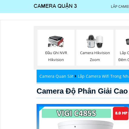
LẮP CAME
Lắp 
Đầu Ghi NVR
Camera Hikvision
Đêm 
Hikvision
Zoom
Camera Quan Sát
Lắp Camera Wifi Trong Nh
Camera Độ Phân Giải Cao