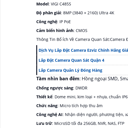
Model
: VIGI C485S
Độ phân giải
: 8MP (3840 × 2160) Ultra 4K
Công nghệ
: IP PoE
Cảm biến hình ảnh
: CMOS
Thông Tin Bổ Ích Về Camera Quan Sát:Camera Đ
Dịch Vụ Lắp Đặt Camera Ezviz Chính Hãng Gi
Lắp Đặt Camera Quan Sát Quận 4
Lắp Camera Quản Lý Đóng Hàng
Tầm nhìn ban đêm
: Hồng ngoại SMD, Sm
Chống ngược sáng
: DWDR
Thiết kế
: Dome mini, kim loại + nhựa, chuẩn IP
Chức năng
: Micro tích hợp thu âm
Công nghệ AI
: Nhận diện người, phương tiện, 
Lưu trữ
: MicroSD tối đa 256GB, NVR, NAS, FTP