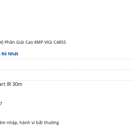
ộ Phân Giải Cao 8MP VIGI C485S
á Rẻ Nhất
art IR 30m
67
xâm nhập, hành vi bất thường