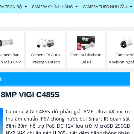
RA TRỌN BỘ
CAMERA CHÍNH HÃNG
CAMERA THEO NHU CẦU
Camera Ban
Camera Wi
Camera Có Auto
Camera Hikvision
Có Màu UNV
Kbvision Ngoà
Traking Vantech
Giá Rẻ
à
 8MP VIGI C485S
Camera VIGI C485S độ phân giải 8MP Ultra 4K micro
thu âm chuẩn IP67 chống nước bụi Smart IR quan sát
đêm 30m hỗ trợ PoE DC 12V lưu trữ MicroSD 256GB
NVR NAS chuẩn nén H.265+ tiết kiệm băng thông nhận