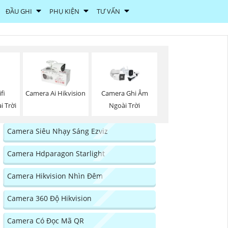
ĐẦU GHI
PHỤ KIỆN
TƯ VẤN
fi
Camera Ai Hikvision
Camera Ghi Âm
i Trời
Ngoài Trời
Camera Siêu Nhạy Sáng Ezviz
Camera Hdparagon Starlight
Camera Hikvision Nhìn Đêm
Camera 360 Độ Hikvision
Camera Có Đọc Mã QR