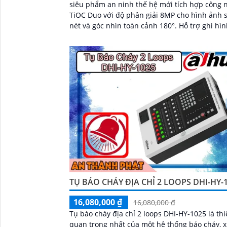
siêu phẩm an ninh thế hệ mới tích hợp công 
TiOC Duo với độ phân giải 8MP cho hình ảnh 
nét và góc nhìn toàn cảnh 180°. Hỗ trợ ghi hình
ban đêm vượt trội với hồng ngoại 25m, full col
20m, đàm thoại hai chiều rõ ràng, cùng khe c
thẻ nhớ 256GB đáp ứng nhu cầu lưu trữ dài h
thiết kế chuẩn IP67 chống bụi nước, cấp nguồ
POE...
TỤ BÁO CHÁY ĐỊA CHỈ 2 LOOPS DHI-HY-
16,080,000 ₫
16,080,000 ₫
Tụ báo cháy địa chỉ 2 loops DHI-HY-1025 là thi
quan trọng nhất của một hệ thống báo cháy, x