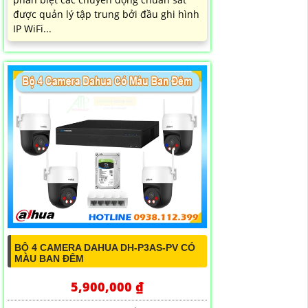
được quản lý tập trung bởi đầu ghi hình
IP WiFi...
BỘ 4 CAMERA DAHUA DH-P3AS-PV CÓ
MÀU BAN ĐÊM
5,900,000 ₫