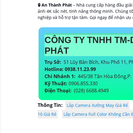
🔒 An Thành Phát
– Nhà cung cấp hàng đầu giải
ảnh 4K sắc nét, tính năng thông minh. Chúng tô
nghiệp và hỗ trợ tận tâm. Gọi ngay để nhận ưu 
CÔNG TY TNHH TM-
PHÁT
Trụ Sở:
51 Lũy Bán Bích, Khu Phố 11,
Hotline: 0938.11.23.99
Chi Nhánh 1:
445/38 Tân Hòa Đông,P. 
Kỹ Thuật:
0906.855.330
Điện Thoại:
(028) 6688.4949
Thông Tin:
Lắp Camera Xưởng May Giá Rẻ
10 Giá Rẻ
Lắp Camera Full Color Không Cần 