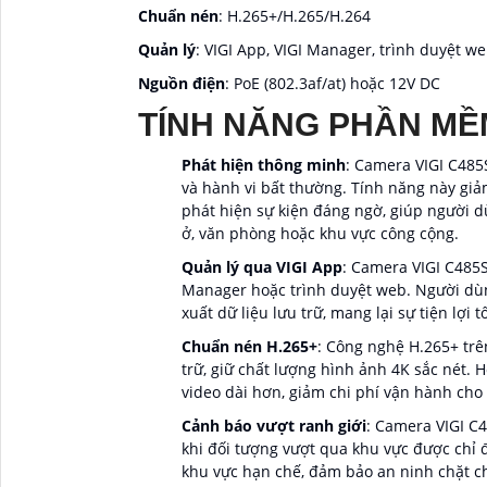
Chuẩn nén
: H.265+/H.265/H.264
Quản lý
: VIGI App, VIGI Manager, trình duyệt w
Nguồn điện
: PoE (802.3af/at) hoặc 12V DC
TÍNH NĂNG PHẦN MỀ
Phát hiện thông minh
: Camera VIGI C485
và hành vi bất thường. Tính năng này giảm
phát hiện sự kiện đáng ngờ, giúp người 
ở, văn phòng hoặc khu vực công cộng.
Quản lý qua VIGI App
: Camera VIGI C485S
Manager hoặc trình duyệt web. Người dùng
xuất dữ liệu lưu trữ, mang lại sự tiện lợi tố
Chuẩn nén H.265+
: Công nghệ H.265+ trê
trữ, giữ chất lượng hình ảnh 4K sắc nét. 
video dài hơn, giảm chi phí vận hành cho
Cảnh báo vượt ranh giới
: Camera VIGI C4
khi đối tượng vượt qua khu vực được chỉ đ
khu vực hạn chế, đảm bảo an ninh chặt c