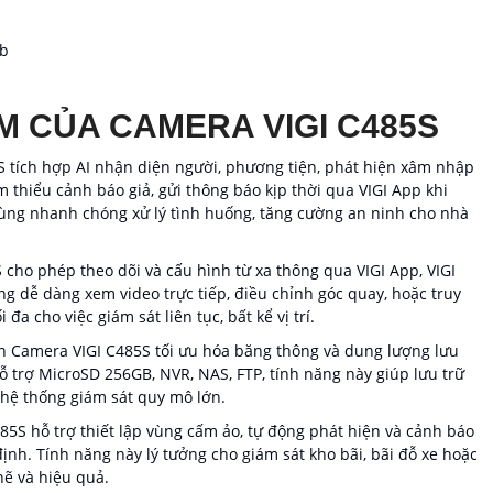
eb
M CỦA CAMERA VIGI C485S
S tích hợp AI nhận diện người, phương tiện, phát hiện xâm nhập
 thiểu cảnh báo giả, gửi thông báo kịp thời qua VIGI App khi
dùng nhanh chóng xử lý tình huống, tăng cường an ninh cho nhà
 cho phép theo dõi và cấu hình từ xa thông qua VIGI App, VIGI
 dễ dàng xem video trực tiếp, điều chỉnh góc quay, hoặc truy
i đa cho việc giám sát liên tục, bất kể vị trí.
n Camera VIGI C485S tối ưu hóa băng thông và dung lượng lưu
Hỗ trợ MicroSD 256GB, NVR, NAS, FTP, tính năng này giúp lưu trữ
 hệ thống giám sát quy mô lớn.
85S hỗ trợ thiết lập vùng cấm ảo, tự động phát hiện và cảnh báo
ịnh. Tính năng này lý tưởng cho giám sát kho bãi, bãi đỗ xe hoặc
hẽ và hiệu quả.