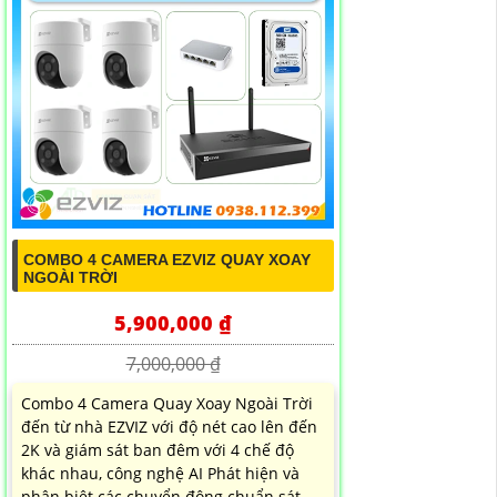
COMBO 4 CAMERA EZVIZ QUAY XOAY
NGOÀI TRỜI
5,900,000 ₫
7,000,000 ₫
Combo 4 Camera Quay Xoay Ngoài Trời
đến từ nhà EZVIZ với độ nét cao lên đến
2K và giám sát ban đêm với 4 chế độ
khác nhau, công nghệ AI Phát hiện và
phân biệt các chuyển động chuẩn sát