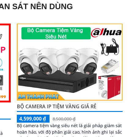
AN SÁT NÊN DÙNG
BỘ CAMERA IP TIỆM VÀNG GIÁ RẺ
4,599,000 ₫
8,500,000 ₫
Bộ camera tiệm vàng siêu nét là giải pháp giám sát
hoàn hảo, với độ phân giải cao, hình ảnh ghi lại sắc
là