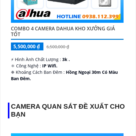
COMBO 4 CAMERA DAHUA KHO XƯỞNG GIÁ
TỐT
5,500,000 ₫
6,500,000 ₫
️⚡ Hình Ành Chất Lượng :
3k .
⚛️ Công Nghệ :
IP Wifi.
❈ Khoảng Cách Ban Đêm :
Hồng Ngoại 30m Có Màu
Ban Ðêm.
👑 Thiết Kế Camera
Xoay 360.
️✔️ Ưu Điểm :
Thu Âm Và Loa.
CAMERA QUAN SÁT ĐỀ XUẤT CHO
BẠN