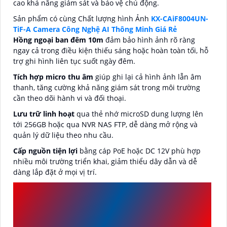
cao khả năng giám sát và bảo vệ chủ động.
Sản phẩm có cùng Chất lượng hình Ảnh
KX-CAiF8004UN-
TiF-A Camera Công Nghệ AI Thông Minh Giá Rẻ
Hồng ngoại ban đêm 10m
đảm bảo hình ảnh rõ ràng
ngay cả trong điều kiện thiếu sáng hoặc hoàn toàn tối, hỗ
trợ ghi hình liên tục suốt ngày đêm.
Tích hợp micro thu âm
giúp ghi lại cả hình ảnh lẫn âm
thanh, tăng cường khả năng giám sát trong môi trường
cần theo dõi hành vi và đối thoại.
Lưu trữ linh hoạt
qua thẻ nhớ microSD dung lượng lên
tới 256GB hoặc qua NVR NAS FTP, dễ dàng mở rộng và
quản lý dữ liệu theo nhu cầu.
Cấp nguồn tiện lợi
bằng cáp PoE hoặc DC 12V phù hợp
nhiều môi trường triển khai, giảm thiểu dây dẫn và dễ
dàng lắp đặt ở mọi vị trí.
THÔNG SỐ KỸ THUẬT
CỦA CAMERA GÓC RỘNG