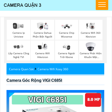
Camera Wifi 360
Camera Ip
Camera Dahua
Camera Chip
Kbvision
Uniview
Phân Biệt Người
Wizsense
Lắp Camera Công
Camera Wifi
Camera Ngoài
Camera Phát Hiện
Nghệ TVI
Hikvision
Trời Kbone
Khuôn Mặt
Kbvision
Camera Quan Sát
Camera Wifi Xoay 360
Camera Góc Rộng VIGI C685I