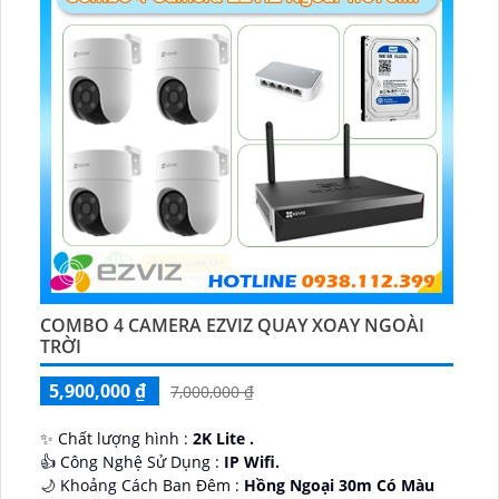
COMBO 4 CAMERA EZVIZ QUAY XOAY NGOÀI
TRỜI
5,900,000 ₫
7,000,000 ₫
✨ Chất lượng hình :
2K Lite .
👍 Công Nghệ Sử Dụng :
IP Wifi.
🌙 Khoảng Cách Ban Đêm :
Hồng Ngoại 30m Có Màu