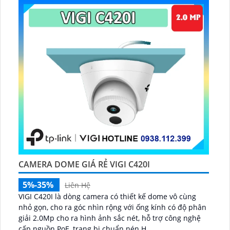
CAMERA DOME GIÁ RẺ VIGI C420I
5%-35%
Liên Hệ
VIGI C420I là dòng camera có thiết kế dome vô cùng
nhỏ gọn, cho ra góc nhìn rộng với ống kính có độ phân
giải 2.0Mp cho ra hình ảnh sắc nét, hỗ trợ công nghệ
cấp nguồn PoE, trang bị chuẩn nén H...