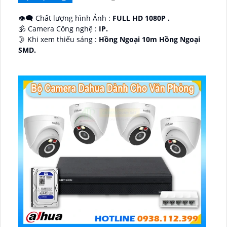
👁️‍🗨 Chất lượng hình Ảnh :
FULL HD 1080P .
🕉️ Camera Công nghệ :
IP.
🌛 Khi xem thiếu sáng :
Hồng Ngoại 10m Hồng Ngoại
SMD.
♊ Camera Thiết Kế
Dome Kim loại + Nhựa.
️💎 Chức Năng :
Thu Âm.