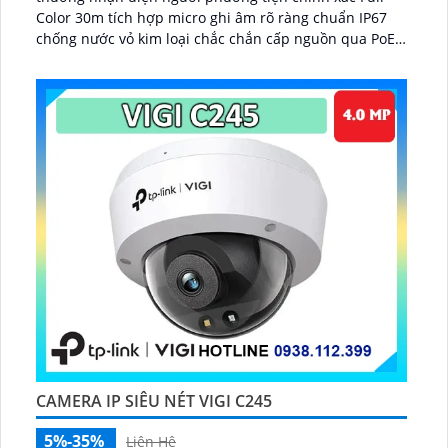
Color 30m tích hợp micro ghi âm rõ ràng chuẩn IP67
chống nước vỏ kim loại chắc chắn cấp nguồn qua PoE
lưu trữ microSD 256GB nén H.265+ quản lý trên VIGI
App...
CAMERA IP SIÊU NÉT VIGI C245
5%-35%
Liên Hệ