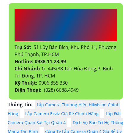
CÔNG TY TNHH TM-DV
ĐẦU TƯ AN THÀNH
PHÁT
Trụ Sở:
51 Lũy Bán Bích, Khu Phố 11, Phường
Phú Thạnh, TP.HCM
Hotline: 0938.11.23.99
Chi Nhánh 1:
445/38 Tân Hòa Đông,P. Bình
Trị Đông, TP. HCM
Kỹ Thuật:
0906.855.330
Điện Thoại:
(028) 6688.4949
Thông Tin:
Lắp Camera Thương Hiệu Hikvision Chính
Hãng
Lắp Camera Ezviz Giá Rẻ Chính Hãng
Lắp Đặt
Camera Quan Sát Tại Quận 4
Dịch Vụ Bảo Trì Hệ Thống
Mạng Tần Bình
Công Ty Lắp Camera Quận 4 Giá Rẻ Uy