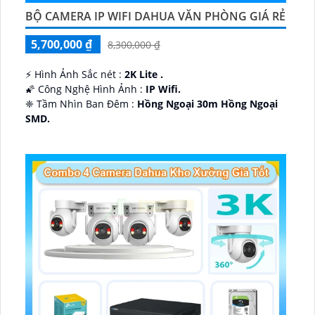
BỘ CAMERA IP WIFI DAHUA VĂN PHÒNG GIÁ RẺ
5,700,000 ₫
8,300,000 ₫
️⚡ Hình Ảnh Sắc nét :
2K Lite .
🌠 Công Nghệ Hình Ảnh :
IP Wifi.
❈ Tầm Nhìn Ban Đêm :
Hồng Ngoại 30m Hồng Ngoại
SMD.
🔩 Thiết Kế Camera
Dome Kim loại + Nhựa.
️✤ Khả Năng :
Thu Âm Và Loa.