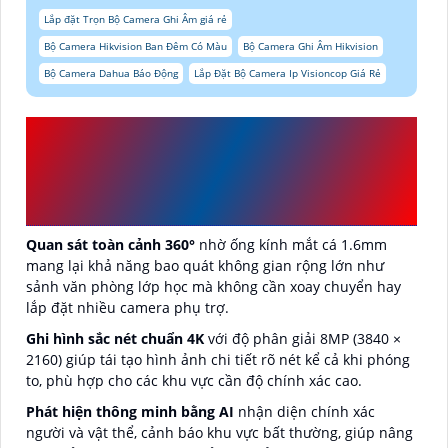
Lắp đặt Trọn Bộ Camera Ghi Âm giá rẻ
Bộ Camera Hikvision Ban Đêm Có Màu
Bộ Camera Ghi Âm Hikvision
Bộ Camera Dahua Báo Động
Lắp Đặt Bộ Camera Ip Visioncop Giá Rẻ
ĐẶC ĐIỂM NỔI BẬT CỦA
CAMERA GÓC RỘNG VIGI
C685I(4K)
Quan sát toàn cảnh 360°
nhờ ống kính mắt cá 1.6mm
mang lại khả năng bao quát không gian rộng lớn như
sảnh văn phòng lớp học mà không cần xoay chuyển hay
lắp đặt nhiều camera phụ trợ.
Ghi hình sắc nét chuẩn 4K
với độ phân giải 8MP (3840 ×
2160) giúp tái tạo hình ảnh chi tiết rõ nét kể cả khi phóng
to, phù hợp cho các khu vực cần độ chính xác cao.
Phát hiện thông minh bằng AI
nhận diện chính xác
người và vật thể, cảnh báo khu vực bất thường, giúp nâng