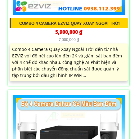
COMBO 4 CAMERA EZVIZ QUAY XOAY NGOÀI TRỜI
5,900,000 ₫
7,000,000 ₫
Combo 4 Camera Quay Xoay Ngoài Trời đến từ nhà
EZVIZ với độ nét cao lên đến 2K và giám sát ban đêm
với 4 chế độ khác nhau, công nghệ AI Phát hiện và
phân biệt các chuyển động chuẩn sát được quản lý
tập trung bởi đầu ghi hình IP WiFi...