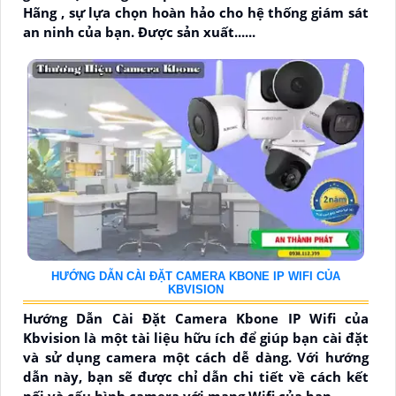
Hãng , sự lựa chọn hoàn hảo cho hệ thống giám sát
an ninh của bạn. Được sản xuất......
HƯỚNG DẪN CÀI ĐẶT CAMERA KBONE IP WIFI CỦA
KBVISION
Hướng Dẫn Cài Đặt Camera Kbone IP Wifi của
Kbvision là một tài liệu hữu ích để giúp bạn cài đặt
và sử dụng camera một cách dễ dàng. Với hướng
dẫn này, bạn sẽ được chỉ dẫn chi tiết về cách kết