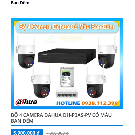
Ban Ðêm.
🕉️ Cấu Tạo Camera
IP67 xoay 360.
️📡 Ưu Điểm :
Thu Âm Và Loa.
BỘ 4 CAMERA DAHUA DH-P3AS-PV CÓ MÀU
BAN ĐÊM
5,900,000 ₫
7,000,000 ₫