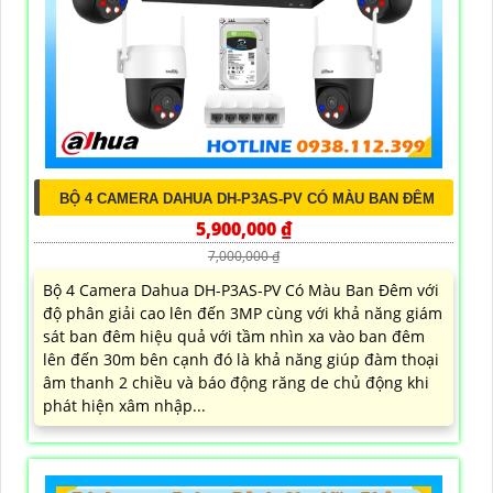
BỘ 4 CAMERA DAHUA DH-P3AS-PV CÓ MÀU BAN ĐÊM
5,900,000 ₫
7,000,000 ₫
Bộ 4 Camera Dahua DH-P3AS-PV Có Màu Ban Đêm với
độ phân giải cao lên đến 3MP cùng với khả năng giám
sát ban đêm hiệu quả với tầm nhìn xa vào ban đêm
lên đến 30m bên cạnh đó là khả năng giúp đàm thoại
âm thanh 2 chiều và báo động răng de chủ động khi
phát hiện xâm nhập...