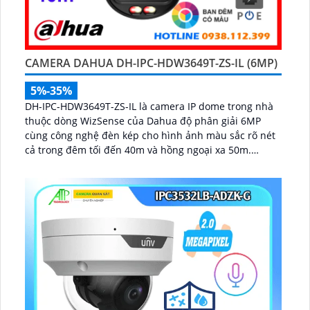
CAMERA DAHUA DH-IPC-HDW3649T-ZS-IL (6MP)
5%-35%
DH-IPC-HDW3649T-ZS-IL là camera IP dome trong nhà
thuộc dòng WizSense của Dahua độ phân giải 6MP
cùng công nghệ đèn kép cho hình ảnh màu sắc rõ nét
cả trong đêm tối đến 40m và hồng ngoại xa 50m.
Camera tích hợp micro ghi âm, khe cắm thẻ nhớ lên
đến 512GB và khả năng phát hiện chính xác người và
phương tiện, nâng cao hiệu quả giám sát an ninh hỗ
trợ PoE và giá rẻ hiệu quả...