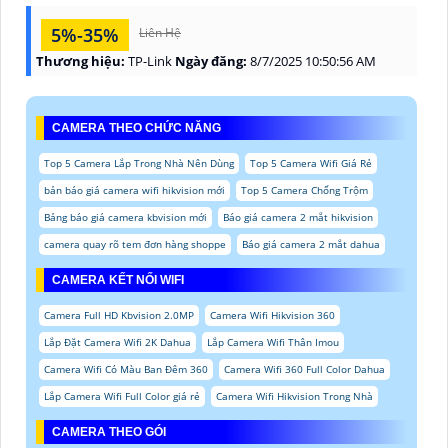
5%-35%
Liên Hệ
Thương hiệu:
TP-Link
Ngày đăng:
8/7/2025 10:50:56 AM
CAMERA THEO CHỨC NĂNG
Top 5 Camera Lắp Trong Nhà Nên Dùng
Top 5 Camera Wifi Giá Rẻ
bản báo giá camera wifi hikvision mới
Top 5 Camera Chống Trộm
Bảng báo giá camera kbvision mới
Báo giá camera 2 mắt hikvision
camera quay rõ tem đơn hàng shoppe
Báo giá camera 2 mắt dahua
CAMERA KẾT NỐI WIFI
Camera Full HD Kbvision 2.0MP
Camera Wifi Hikvision 360
Lắp Đặt Camera Wifi 2K Dahua
Lắp Camera Wifi Thân Imou
Camera Wifi Có Màu Ban Đêm 360
Camera Wifi 360 Full Color Dahua
Lắp Camera Wifi Full Color giá rẻ
Camera Wifi Hikvision Trong Nhà
CAMERA THEO GÓI