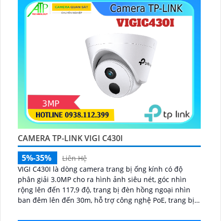
CAMERA TP-LINK VIGI C430I
5%-35%
Liên Hệ
VIGI C430I là dòng camera trang bị ống kính có độ
phân giải 3.0MP cho ra hình ảnh siêu nét, góc nhìn
rộng lên đến 117,9 độ, trang bị đèn hồng ngoại nhìn
ban đêm lên đến 30m, hỗ trợ công nghệ PoE, trang bị
khả năng phát hiện người và phương tiện cực giúp
đảm bảo an ninh tốt...