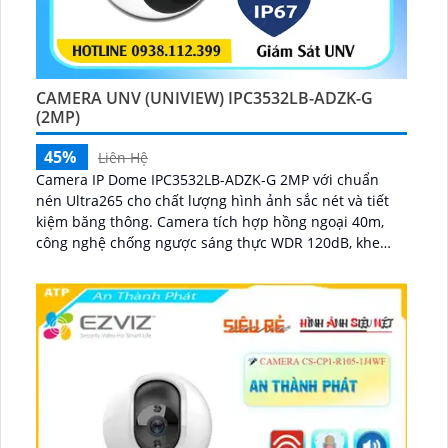
CAMERA UNV (UNIVIEW) IPC3532LB-ADZK-G
(2MP)
45%
Liên Hệ
Camera IP Dome IPC3532LB-ADZK-G 2MP với chuẩn
nén Ultra265 cho chất lượng hình ảnh sắc nét và tiết
kiệm băng thông. Camera tích hợp hồng ngoại 40m,
công nghệ chống ngược sáng thực WDR 120dB, khe
cắm thẻ nhớ lên tới 128GB, chuẩn chống nước, bụi
IP67 và chống va đập IK10...