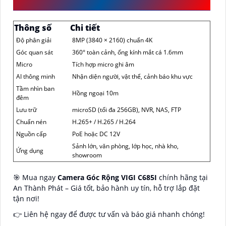
VIGI C685I(4K)
Thông số
Chi tiết
Độ phân giải
8MP (3840 × 2160) chuẩn 4K
Góc quan sát
360° toàn cảnh, ống kính mắt cá 1.6mm
Micro
Tích hợp micro ghi âm
AI thông minh
Nhận diện người, vật thể, cảnh báo khu vực
Tầm nhìn ban
Hồng ngoại 10m
đêm
Lưu trữ
microSD (tối đa 256GB), NVR, NAS, FTP
Chuẩn nén
H.265+ / H.265 / H.264
Nguồn cấp
PoE hoặc DC 12V
Sảnh lớn, văn phòng, lớp học, nhà kho,
Ứng dụng
showroom
🎯 Mua ngay
Camera Góc Rộng VIGI C685I
chính hãng tại
An Thành Phát – Giá tốt, bảo hành uy tín, hỗ trợ lắp đặt
tận nơi!
👉 Liên hệ ngay để được tư vấn và báo giá nhanh chóng!