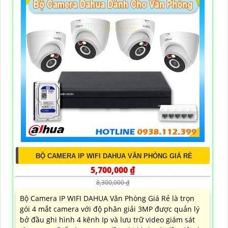
BỘ CAMERA IP WIFI DAHUA VĂN PHÒNG GIÁ RẺ
5,700,000 ₫
8,300,000 ₫
Bộ Camera IP WIFI DAHUA Văn Phòng Giá Rẻ là trọn
gói 4 mắt camera với độ phân giải 3MP được quản lý
bở đầu ghi hình 4 kênh Ip và lưu trữ video giám sát