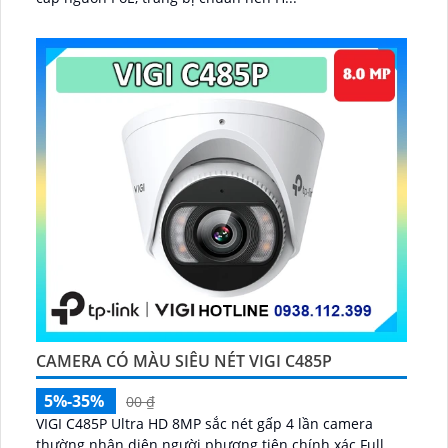
CAMERA CÓ MÀU SIÊU NÉT VIGI C485P
5%-35%
00 ₫
VIGI C485P Ultra HD 8MP sắc nét gấp 4 lần camera
thường nhận diện người phương tiện chính xác Full