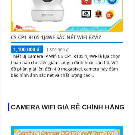
CS-CP1-R105-1J4WF SẮC NÉT WIFI EZVIZ
1,100,000 ₫
1,300,000 ₫
Thiết Bị Camera IP Wifi CS-CP1-R105-1J4WF là lựa chọn
hoàn hảo cho việc giám sát gia đình hoặc căn hộ. Với
độ phân giải lên đến 4.0 megapixel, camera này đảm
bảo hình ảnh sắc nét và chất lượng cao...
CAMERA WIFI GIÁ RẺ CHÍNH HÃNG