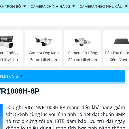
RA TRỌN BỘ
CAMERA CHÍNH HÃNG
CAMERA THEO NHU CẦU
era Chống
Camera Ống Kính
Camera Có Hàng
Đầu Thu Came
 Hikvision
Zoom Hikvision
Rào Ảo Hikvision
Kênh Vant
PLINK VIGI
NVR1008H-8P
Đầu ghi VIGI NVR1008H-8P mang đến khả năng giám
sát 8 kênh cùng lúc với hình ảnh rõ nét đạt chuẩn 8MP
hỗ trợ ổ cứng tối đa 10TB đảm bảo lưu trữ dài ngày
không lo thiếu dung lượng tích hợp tính năng thông