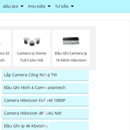
ĐẦU GHI
PHỤ KIỆN
TƯ VẤN
ra 32
Camera Ip Dome
Đầu Ghi Camera Ip
ech
Full Color Hik
16 Kênh Hikvision
Lắp Camera Công Nghệ TVI
Đầu Ghi Hình 4 CameraVantech
Camera Hikvision Full Hd 1080P
Camera Hikvision 4K Siêu Nét
Đầu Ghi ip 4k Kbvision