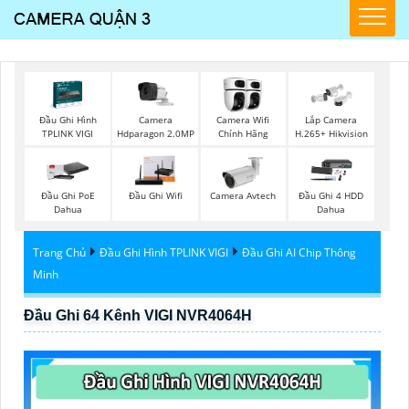
Đầu Ghi Hình
Camera
Camera Wifi
Lắp Camera
TPLINK VIGI
Hdparagon 2.0MP
Chính Hãng
H.265+ Hikvision
Đầu Ghi PoE
Đầu Ghi Wifi
Camera Avtech
Đầu Ghi 4 HDD
Dahua
Dahua
Trang Chủ
Đầu Ghi Hình TPLINK VIGI
Đầu Ghi AI Chip Thông
Minh
Đầu Ghi 64 Kênh VIGI NVR4064H