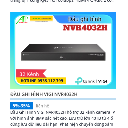
trang bị 1 cổng RJ45 10/100Mbps, HDMI 4K, VGA, 2 cổng
USB 2...
ĐẦU GHI HÌNH VIGI NVR4032H
5%-35%
liên hệ
Đầu Ghi Hình VIGI NVR4032H hỗ trợ 32 kênh camera IP
với hình ảnh 8MP sắc nét cao. Lưu trữ lớn 40TB từ 4 ổ
cứng lưu dữ liệu dài hạn. Phát hiện chuyển động xâm