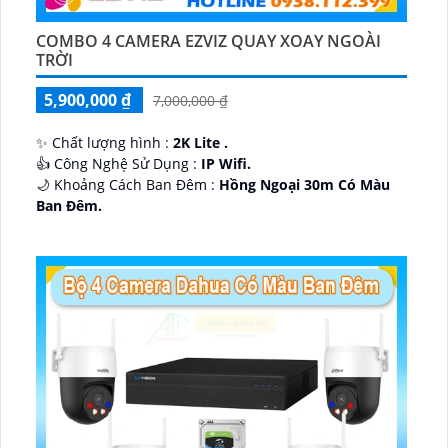
COMBO 4 CAMERA EZVIZ QUAY XOAY NGOÀI
TRỜI
5,900,000 ₫
7,000,000 ₫
✨ Chất lượng hình :
2K Lite .
👍 Công Nghệ Sử Dụng :
IP Wifi.
🌙 Khoảng Cách Ban Đêm :
Hồng Ngoại 30m Có Màu
Ban Ðêm.
🕉️ Cấu Tạo Camera
IP67 xoay 360.
️📡 Ưu Điểm :
Thu Âm Và Loa.