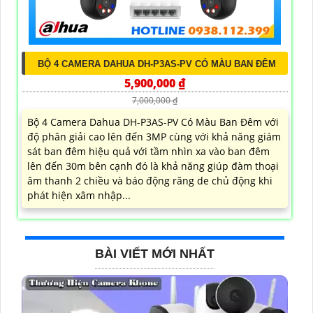
BỘ 4 CAMERA DAHUA DH-P3AS-PV CÓ MÀU BAN ĐÊM
5,900,000 ₫
7,000,000 ₫
Bộ 4 Camera Dahua DH-P3AS-PV Có Màu Ban Đêm với
độ phân giải cao lên đến 3MP cùng với khả năng giám
sát ban đêm hiệu quả với tầm nhìn xa vào ban đêm
lên đến 30m bên cạnh đó là khả năng giúp đàm thoại
âm thanh 2 chiều và báo động răng de chủ động khi
phát hiện xâm nhập...
BÀI VIẾT MỚI NHẤT