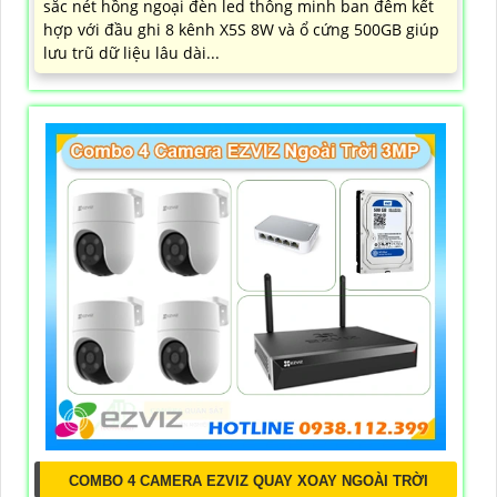
sắc nét hồng ngoại đèn led thông minh ban đêm kết
hợp với đầu ghi 8 kênh X5S 8W và ổ cứng 500GB giúp
lưu trũ dữ liệu lâu dài...
COMBO 4 CAMERA EZVIZ QUAY XOAY NGOÀI TRỜI