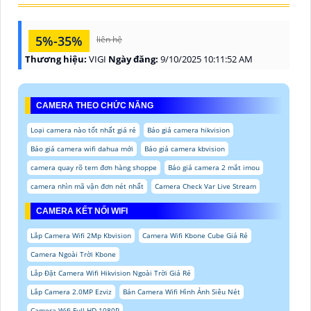
5%-35%
liên hệ
Thương hiệu:
VIGI
Ngày đăng:
9/10/2025 10:11:52 AM
CAMERA THEO CHỨC NĂNG
Loại camera nào tốt nhất giá rẻ
Báo giá camera hikvision
Báo giá camera wifi dahua mới
Báo giá camera kbvision
camera quay rõ tem đơn hàng shoppe
Báo giá camera 2 mắt imou
camera nhìn mã vận đơn nét nhất
Camera Check Var Live Stream
CAMERA KẾT NỐI WIFI
Lắp Camera Wifi 2Mp Kbvision
Camera Wifi Kbone Cube Giá Rẻ
Camera Ngoài Trời Kbone
Lắp Đặt Camera Wifi Hikvision Ngoài Trời Giá Rẻ
Lắp Camera 2.0MP Ezviz
Bán Camera Wifi Hình Ảnh Siêu Nét
Camera Wifi Full HD 1080P