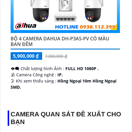
BỘ 4 CAMERA DAHUA DH-P3AS-PV CÓ MÀU
BAN ĐÊM
5,900,000 ₫
7,000,000 ₫
👁️‍🗨 Chất lượng hình Ảnh :
FULL HD 1080P .
🕉️ Camera Công nghệ :
IP.
🌛 Khi xem thiếu sáng :
Hồng Ngoại 10m Hồng Ngoại
SMD.
♊ Camera Thiết Kế
Dome Kim loại + Nhựa.
️💎 Chức Năng :
Thu Âm.
CAMERA QUAN SÁT ĐỀ XUẤT CHO
BẠN