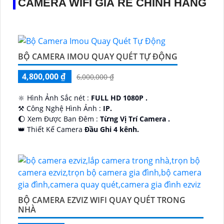
CAMERA WIFI GIÁ RẺ CHÍNH HÃNG
BỘ CAMERA IMOU QUAY QUÉT TỰ ĐỘNG
4,800,000 ₫
6,000,000 ₫
🔆 Hình Ảnh Sắc nét :
FULL HD 1080P .
⚒ Công Nghệ Hình Ảnh :
IP.
🌔 Xem Được Ban Đêm :
Từng Vị Trí Camera .
👑 Thiết Kế Camera
Đầu Ghi 4 kênh.
️🔮 Đặt Điểm :
Công Nghệ AI.
BỘ CAMERA EZVIZ WIFI QUAY QUÉT TRONG
NHÀ