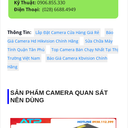
Kỹ Thuật:
0906.855.330
Điện Thoại:
(028) 6688.4949
Thông Tin:
Lắp Đặt Camera Cửa Hàng Giá Rẻ
Báo
Giá Camera Hd Hikvision Chính Hãng
Sửa Chữa Máy
Tính Quận Tân Phú
Top Camera Bán Chạy Nhất Tại Thị
Trường Việt Nam
Báo Giá Camera Kbvision Chính
Hãng
SẢN PHẨM CAMERA QUAN SÁT
NÊN DÙNG