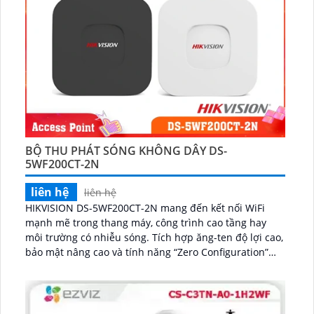
BỘ THU PHÁT SÓNG KHÔNG DÂY DS-
5WF200CT-2N
liên hệ
liên hệ
HIKVISION DS-5WF200CT-2N mang đến kết nối WiFi
mạnh mẽ trong thang máy, công trình cao tầng hay
môi trường có nhiễu sóng. Tích hợp ăng-ten độ lợi cao,
bảo mật nâng cao và tính năng “Zero Configuration”
giúp lắp đặt nhanh chóng...