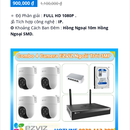
900,000 ₫
1,100,000 ₫
🔅 Độ Phân giải :
FULL HD 1080P .
🕉️ Tích hợp công nghệ :
IP.
❂ Khoảng Cách Ban Đêm :
Hồng Ngoại 10m Hồng
Ngoại SMD.
🛡 Mẫu Camera
Dome Kim loại + Nhựa.
️📢 Ưu Điểm :
Thu Âm.