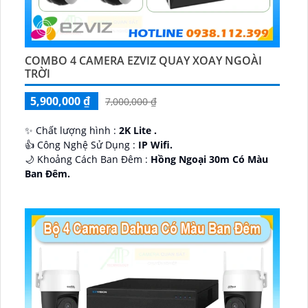
COMBO 4 CAMERA EZVIZ QUAY XOAY NGOÀI
TRỜI
5,900,000 ₫
7,000,000 ₫
✨ Chất lượng hình :
2K Lite .
👍 Công Nghệ Sử Dụng :
IP Wifi.
🌙 Khoảng Cách Ban Đêm :
Hồng Ngoại 30m Có Màu
Ban Ðêm.
🕉️ Cấu Tạo Camera
IP67 xoay 360.
️📡 Ưu Điểm :
Thu Âm Và Loa.