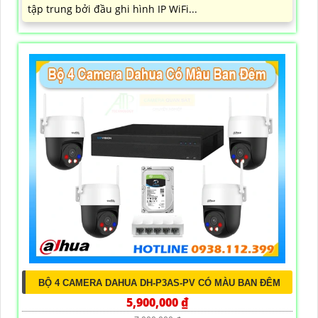
tập trung bởi đầu ghi hình IP WiFi...
BỘ 4 CAMERA DAHUA DH-P3AS-PV CÓ MÀU BAN ĐÊM
5,900,000 ₫