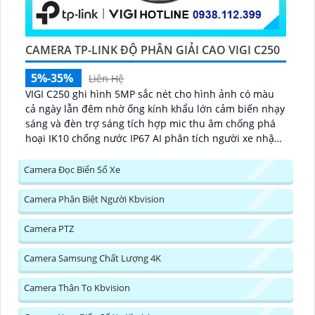
CAMERA TP-LINK ĐỘ PHÂN GIẢI CAO VIGI C250
5%-35%
Liên Hệ
VIGI C250 ghi hình 5MP sắc nét cho hình ảnh có màu
cả ngày lẫn đêm nhờ ống kính khẩu lớn cảm biến nhạy
sáng và đèn trợ sáng tích hợp mic thu âm chống phá
hoại IK10 chống nước IP67 AI phân tích người xe nhận
diện sự kiện xâm nhập vượt ranh hỗ trợ lưu trữ
microSD 256GB...
Camera Đọc Biển Số Xe
Camera Phân Biệt Người Kbvision
Camera PTZ
Camera Samsung Chất Lượng 4K
Camera Thân To Kbvision