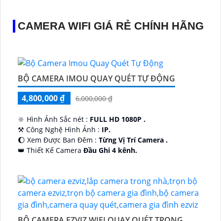
CAMERA WIFI GIÁ RẺ CHÍNH HÃNG
BỘ CAMERA IMOU QUAY QUÉT TỰ ĐỘNG
4,800,000 ₫
6,000,000 ₫
🔆 Hình Ảnh Sắc nét :
FULL HD 1080P .
⚒ Công Nghệ Hình Ảnh :
IP.
🌔 Xem Được Ban Đêm :
Từng Vị Trí Camera .
👑 Thiết Kế Camera
Đầu Ghi 4 kênh.
️🔮 Đặt Điểm :
Công Nghệ AI.
BỘ CAMERA EZVIZ WIFI QUAY QUÉT TRONG