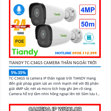
TIANDY TC-C34GS CAMERA THÂN NGOÀI TRỜI
5%-35%
TC-C34GS là camera IP thân ngoài trời TIANDY mang
đến giải pháp giám sát an ninh mạnh mẽ với độ phân
giải 4MP sắc nét và micro tích hợp ghi âm rõ ràng.
Camera hỗ trợ tầm nhìn hồng ngoại lên tới 50m lưu trữ
linh hoạt với khe cắm thẻ nhớ lên đến 512GB và dễ
dàng lắp đặt nhờ công nghệ POE...