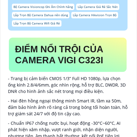
Bộ Camera Visioncop Ghi Âm Chính hãng
Lắp Camera Giá Rẻ Sắc Nét
Lắp Trọn Bộ Camera Dahua nên dùng
Lắp Camera Hikvision Trọn Bộ
Lắp Trọn Bộ Camera Wifi Giá Rẻ
ĐIỂM NỔI TRỘI CỦA
CAMERA VIGI C323I
- Trang bị cảm biến CMOS 1/3” Full HD 1080p, lựa chọn
ống kính 2.8/4/6mm, góc nhìn rộng, hỗ trợ BLC, DWDR, 3D
DNR cho hình ảnh sắc nét trong mọi điều kiện.
- Hai đèn hồng ngoại thông minh Smart IR, tầm xa 50m,
đảm bảo hình ảnh rõ ràng cả trong bóng tối hoàn toàn, hỗ
trợ giám sát 24/7 với độ tin cậy cao.
- Chuẩn IP67 chống nước bụi, hoạt động -30°C~60°C, AI
phát hiện xâm nhập, vượt ranh giới, nhận diện người,
phương tiện, âm thanh bất thường, kết nối PoE tiện lợi.