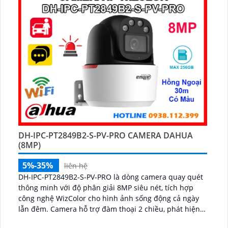
DH-IPC-PT2849B2-S-PV-PRO CAMERA DAHUA
(8MP)
5%-35%
liên hệ
DH-IPC-PT2849B2-S-PV-PRO là dòng camera quay quét
thông minh với độ phân giải 8MP siêu nét, tích hợp
công nghệ WizColor cho hình ảnh sống động cả ngày
lẫn đêm. Camera hỗ trợ đàm thoại 2 chiều, phát hiện
chính xác người và phương tiện báo động thông