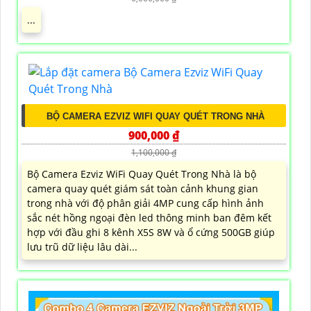
...
BỘ CAMERA EZVIZ WIFI QUAY QUÉT TRONG NHÀ
900,000 ₫
1,100,000 ₫
Bộ Camera Ezviz WiFi Quay Quét Trong Nhà là bộ
camera quay quét giám sát toàn cảnh khung gian
trong nhà với độ phân giải 4MP cung cấp hình ảnh
sắc nét hồng ngoại đèn led thông minh ban đêm kết
hợp với đầu ghi 8 kênh X5S 8W và ổ cứng 500GB giúp
lưu trũ dữ liệu lâu dài...