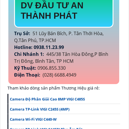
DV ĐẦU TƯ AN
THÀNH PHÁT
Trụ Sở:
51 Lũy Bán Bích, P. Tân Thới Hòa,
Q.Tân Phú, TP.HCM
Hotline: 0938.11.23.99
Chi Nhánh 1:
445/38 Tân Hòa Đông,P Bình
Trị Đông, Bình Tân, TP HCM
Kỹ Thuật:
0906.855.330
Điện Thoại:
(028) 6688.4949
Tham khảo dòng sản phẩm Thương Hiệu giá rẻ:
Camera Độ Phân Giải Cao 8MP VIGI C485S
Camera TP-Link VIGI C245S (4MP)
Camera Wi-Fi VIGI C440-W