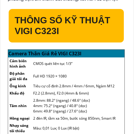
THÔNG SỐ KỸ THUẬT
VIGI C323I
Camera Thân Giá Rẻ VIGI C323I
Cảm biến
CMOS quét liên tục 1/3”
hình ảnh
Độ phân
Full HD 1920 × 1080
giải tối đa
Ống kính
Tiêu cự cố định 2.8mm / 4mm / 6mm, Ngàm M12
Khẩu độ
F2.2 (2.8mm), F2.0 (4mm & 6mm)
2.8mm: 88.2° (ngang) / 48.6° (dọc)
Tầm nhìn
4mm: 75.2° (ngang) / 40.8° (dọc)
6mm: 49.8° (ngang) / 27.6° (dọc)
Hồng ngoại
2 đèn IR, tầm xa 50m, bước sóng 850nm, Smart IR
Nhạy sáng
Màu: 0,01 Lux; 0 Lux (IR bật)
tối thiểu