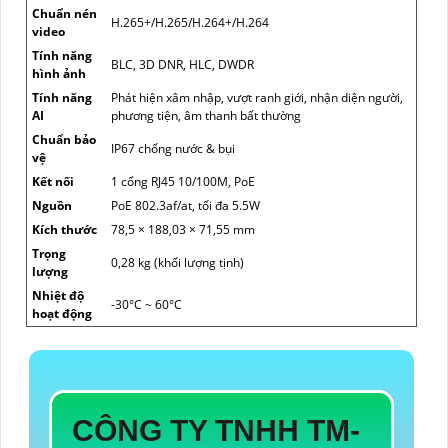
Chuẩn nén
H.265+/H.265/H.264+/H.264
video
Tính năng
BLC, 3D DNR, HLC, DWDR
hình ảnh
Tính năng
Phát hiện xâm nhập, vượt ranh giới, nhận diện người,
AI
phương tiện, âm thanh bất thường
Chuẩn bảo
IP67 chống nước & bụi
vệ
Kết nối
1 cổng RJ45 10/100M, PoE
Nguồn
PoE 802.3af/at, tối đa 5.5W
Kích thước
78,5 × 188,03 × 71,55 mm
Trọng
0,28 kg (khối lượng tịnh)
lượng
Nhiệt độ
-30°C ~ 60°C
hoạt động
CÔNG TY TNHH TM-