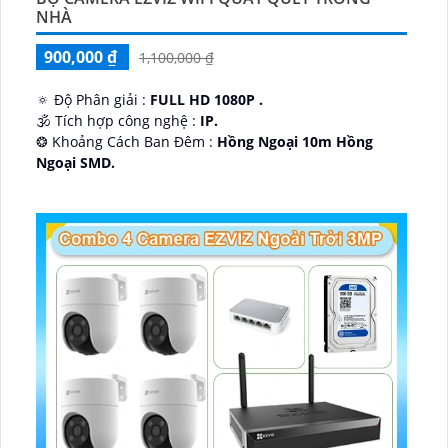
NHÀ
900,000 ₫
1,100,000 ₫
🔅 Độ Phân giải :
FULL HD 1080P .
🕉️ Tích hợp công nghệ :
IP.
❂ Khoảng Cách Ban Đêm :
Hồng Ngoại 10m Hồng
Ngoại SMD.
🛡 Mẫu Camera
Dome Kim loại + Nhựa.
️📢 Ưu Điểm :
Thu Âm.