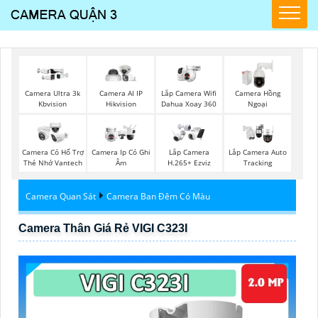
Lắp Camera Wifi
Camera Ultra 3k
Camera AI IP
Camera Hồng
Dahua Xoay 360
Kbvision
Hikvision
Ngoại
Camera Có Hổ Trợ
Camera Ip Có Ghi
Lắp Camera
Lắp Camera Auto
Thẻ Nhớ Vantech
Âm
H.265+ Ezviz
Tracking
Camera Quan Sát
Camera Ban Đêm Có Màu
Camera Thân Giá Rẻ VIGI C323I