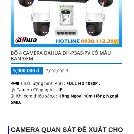
BỘ 4 CAMERA DAHUA DH-P3AS-PV CÓ MÀU
BAN ĐÊM
5,900,000 ₫
7,000,000 ₫
👁️‍🗨 Chất lượng hình Ảnh :
FULL HD 1080P .
🕉️ Camera Công nghệ :
IP.
🌛 Khi xem thiếu sáng :
Hồng Ngoại 10m Hồng Ngoại
SMD.
♊ Camera Thiết Kế
Dome Kim loại + Nhựa.
️💎 Chức Năng :
Thu Âm.
CAMERA QUAN SÁT ĐỀ XUẤT CHO