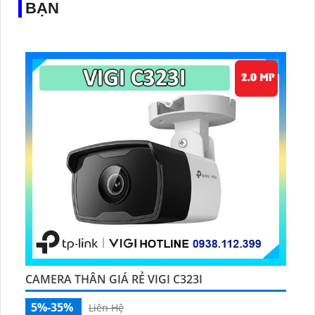
BẠN
CAMERA THÂN GIÁ RẺ VIGI C323I
5%-35%
Liên Hệ