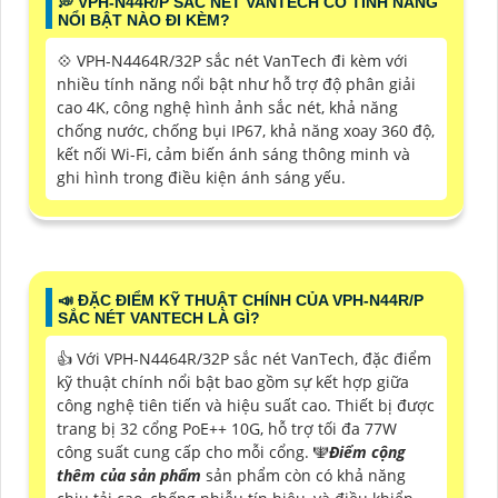
️💭 VPH-N44R/P SẮC NÉT VANTECH CÓ TÍNH NĂNG
NỔI BẬT NÀO ĐI KÈM?
💠 VPH-N4464R/32P sắc nét VanTech đi kèm với
nhiều tính năng nổi bật như hỗ trợ độ phân giải
cao 4K, công nghệ hình ảnh sắc nét, khả năng
chống nước, chống bụi IP67, khả năng xoay 360 độ,
kết nối Wi-Fi, cảm biến ánh sáng thông minh và
ghi hình trong điều kiện ánh sáng yếu.
📣 ĐẶC ĐIỂM KỸ THUẬT CHÍNH CỦA VPH-N44R/P
SẮC NÉT VANTECH LÀ GÌ?
👍 Với VPH-N4464R/32P sắc nét VanTech, đặc điểm
kỹ thuật chính nổi bật bao gồm sự kết hợp giữa
công nghệ tiên tiến và hiệu suất cao. Thiết bị được
trang bị 32 cổng PoE++ 10G, hỗ trợ tối đa 77W
công suất cung cấp cho mỗi cổng. ️🕎
Điểm cộng
thêm của sản phẩm
sản phẩm còn có khả năng