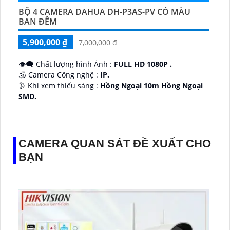
BỘ 4 CAMERA DAHUA DH-P3AS-PV CÓ MÀU
BAN ĐÊM
5,900,000 ₫
7,000,000 ₫
👁️‍🗨 Chất lượng hình Ảnh :
FULL HD 1080P .
🕉️ Camera Công nghệ :
IP.
🌛 Khi xem thiếu sáng :
Hồng Ngoại 10m Hồng Ngoại
SMD.
♊ Camera Thiết Kế
Dome Kim loại + Nhựa.
️💎 Chức Năng :
Thu Âm.
CAMERA QUAN SÁT ĐỀ XUẤT CHO
BẠN