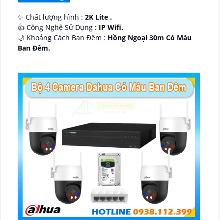
✨ Chất lượng hình :
2K Lite .
👍 Công Nghệ Sử Dụng :
IP Wifi.
🌙 Khoảng Cách Ban Đêm :
Hồng Ngoại 30m Có Màu
Ban Ðêm.
🕉️ Cấu Tạo Camera
IP67 xoay 360.
️📡 Ưu Điểm :
Thu Âm Và Loa.