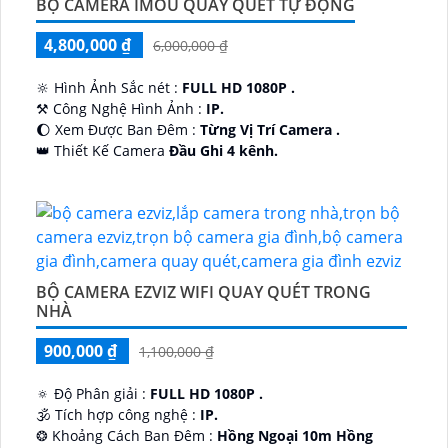
BỘ CAMERA IMOU QUAY QUÉT TỰ ĐỘNG
4,800,000 ₫
6,000,000 ₫
🔆 Hình Ảnh Sắc nét :
FULL HD 1080P .
⚒ Công Nghệ Hình Ảnh :
IP.
🌔 Xem Được Ban Đêm :
Từng Vị Trí Camera .
👑 Thiết Kế Camera
Đầu Ghi 4 kênh.
️🔮 Đặt Điểm :
Công Nghệ AI.
BỘ CAMERA EZVIZ WIFI QUAY QUÉT TRONG
NHÀ
900,000 ₫
1,100,000 ₫
🔅 Độ Phân giải :
FULL HD 1080P .
🕉️ Tích hợp công nghệ :
IP.
❂ Khoảng Cách Ban Đêm :
Hồng Ngoại 10m Hồng