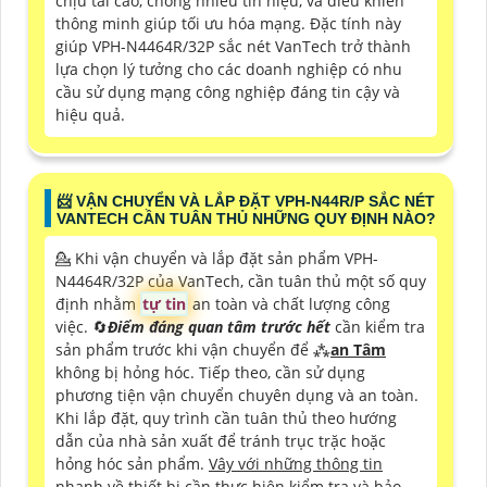
chịu tải cao, chống nhiễu tín hiệu, và điều khiển
thông minh giúp tối ưu hóa mạng. Đặc tính này
giúp VPH-N4464R/32P sắc nét VanTech trở thành
lựa chọn lý tưởng cho các doanh nghiệp có nhu
cầu sử dụng mạng công nghiệp đáng tin cậy và
hiệu quả.
📨 VẬN CHUYỂN VÀ LẮP ĐẶT VPH-N44R/P SẮC NÉT
VANTECH CẦN TUÂN THỦ NHỮNG QUY ĐỊNH NÀO?
💁 Khi vận chuyển và lắp đặt sản phẩm VPH-
N4464R/32P của VanTech, cần tuân thủ một số quy
định nhằm
tự tin
an toàn và chất lượng công
việc. 🔄
Điểm đáng quan tâm trước hết
cần kiểm tra
sản phẩm trước khi vận chuyển để ⁂
an Tâm
không bị hỏng hóc. Tiếp theo, cần sử dụng
phương tiện vận chuyển chuyên dụng và an toàn.
Khi lắp đặt, quy trình cần tuân thủ theo hướng
dẫn của nhà sản xuất để tránh trục trặc hoặc
hỏng hóc sản phẩm.
Vây với những thông tin
nhanh về thiết bị
cần thực hiện kiểm tra và bảo