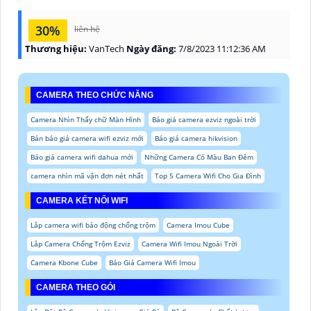
30%
liên hệ
Thương hiệu:
VanTech
Ngày đăng:
7/8/2023 11:12:36 AM
CAMERA THEO CHỨC NĂNG
Camera Nhìn Thấy chữ Màn Hình
Báo giá camera ezviz ngoài trời
Bản báo giá camera wifi ezviz mới
Báo giá camera hikvision
Báo giá camera wifi dahua mới
Những Camera Có Màu Ban Đêm
camera nhìn mã vận đơn nét nhất
Top 5 Camera Wifi Cho Gia Đình
CAMERA KẾT NỐI WIFI
Lắp camera wifi báo động chống trộm
Camera Imou Cube
Lắp Camera Chống Trộm Ezviz
Camera Wifi Imou Ngoài Trời
Camera Kbone Cube
Báo Giá Camera Wifi Imou
CAMERA THEO GÓI