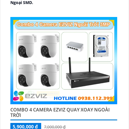
Ngoại SMD.
🛡 Mẫu Camera
Dome Kim loại + Nhựa.
️📢 Ưu Điểm :
Thu Âm.
COMBO 4 CAMERA EZVIZ QUAY XOAY NGOÀI
TRỜI
5,900,000 ₫
7,000,000 ₫