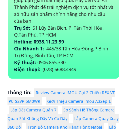
giúp bạn giám sát hiệu quả. Hãy đến với An
Thành Phát để trải nghiệm dịch vụ tốt nhất và
sở hữu sản phẩm chính hãng cho nhu cầu
của bạn.
Trụ Sở:
51 Lũy Bán Bích, P. Tân Thới Hòa,
Q.Tân Phú, TP.HCM
Hotline: 0938.11.23.99
Chi Nhánh 1:
445/38 Tân Hòa Đông,P Bình
Trị Đông, Bình Tân, TP HCM
Kỹ Thuật:
0906.855.330
Điện Thoại:
(028) 6688.4949
Thông Tin:
Review Camera IMOU Gọi 2 Chiều REX VT
IPC-S2VP-5M0WR
Giới Thiệu Camera Imou A32ep-L
Lắp Đặt Camera Quận 7
So Sánh Hệ Thống Camera
Quan Sát Không Dây Và Có Dây
Lắp Camera Quay Xoay
360 Độ
Trọn Bộ Camera Kho Hàng Hồng Ngoại
Lắp