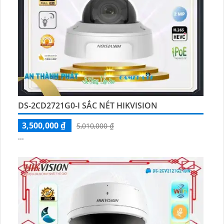
DS-2CD2721G0-I SẮC NÉT HIKVISION
3,500,000 ₫
5,010,000 ₫
...