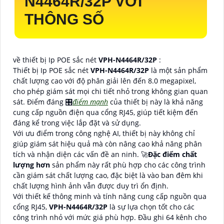
N4464R/32P
VỚI
THÔNG SỐ
về thiết bị Ip POE sắc nét
VPH-N4464R/32P
:
Thiết bị Ip POE sắc nét
VPH-N4464R/32P
là một sản phẩm
chất lượng cao với độ phân giải lên đến 8.0 megapixel,
cho phép giám sát mọi chi tiết nhỏ trong không gian quan
sát. Điểm đáng 🎛
điểm mạnh
của thiết bị này là khả năng
cung cấp nguồn điện qua cổng RJ45, giúp tiết kiệm đến
đáng kể trong việc lắp đặt và sử dụng.
Với ưu điểm trong công nghệ AI, thiết bị này không chỉ
giúp giám sát hiệu quả mà còn nâng cao khả năng phân
tích và nhận diện các vấn đề an ninh. 🚀
Đặc điểm chất
lượng hơn
sản phẩm này rất phù hợp cho các công trình
cần giám sát chất lượng cao, đặc biệt là vào ban đêm khi
chất lượng hình ảnh vẫn được duy trì ổn định.
Với thiết kế thông minh và tính năng cung cấp nguồn qua
cổng RJ45,
VPH-N4464R/32P
là sự lựa chọn tốt cho các
công trình nhỏ với mức giá phù hợp. Đầu ghi 64 kênh cho