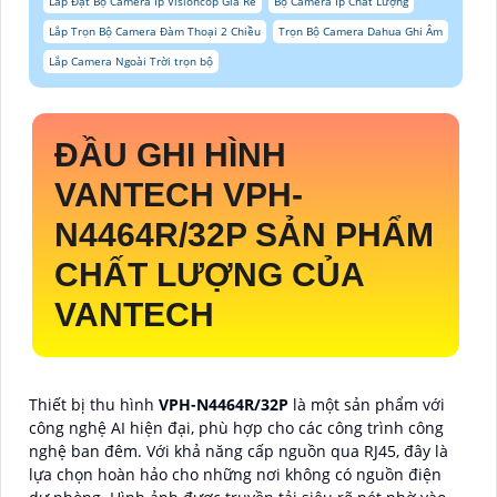
Lắp Đặt Bộ Camera Ip Visioncop Giá Rẻ
Bộ Camera Ip Chất Lượng
Lắp Trọn Bộ Camera Đàm Thoại 2 Chiều
Trọn Bộ Camera Dahua Ghi Âm
Lắp Camera Ngoài Trời trọn bộ
ĐẦU GHI HÌNH
VANTECH
VPH-
N4464R/32P
SẢN PHẨM
CHẤT LƯỢNG CỦA
VANTECH
Thiết bị thu hình
VPH-N4464R/32P
là một sản phẩm với
công nghệ AI hiện đại, phù hợp cho các công trình công
nghệ ban đêm. Với khả năng cấp nguồn qua RJ45, đây là
lựa chọn hoàn hảo cho những nơi không có nguồn điện