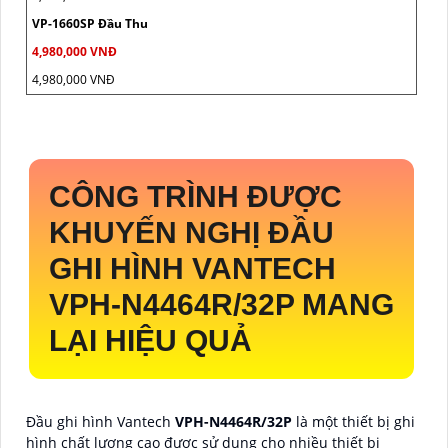
VP-1660SP Đầu Thu
4,980,000 VNĐ
4,980,000 VNĐ
CÔNG TRÌNH ĐƯỢC
KHUYẾN NGHỊ ĐẦU
GHI HÌNH VANTECH
VPH-N4464R/32P
MANG
LẠI HIỆU QUẢ
Đầu ghi hình Vantech
VPH-N4464R/32P
là một thiết bị ghi
hình chất lượng cao được sử dụng cho nhiều thiết bị