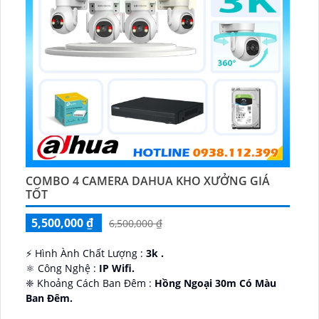
COMBO 4 CAMERA DAHUA KHO XƯỞNG GIÁ
TỐT
5,500,000 ₫
6,500,000 ₫
️⚡ Hình Ành Chất Lượng :
3k .
⚛️ Công Nghệ :
IP Wifi.
❈ Khoảng Cách Ban Đêm :
Hồng Ngoại 30m Có Màu
Ban Ðêm.
👑 Thiết Kế Camera
Xoay 360.