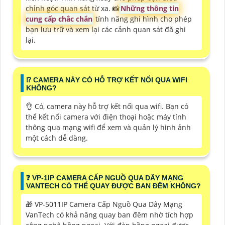
chỉnh góc quan sát từ xa. 📸
Những thông tin
cung cấp chắc chắn
tính năng ghi hình cho phép
bạn lưu trữ và xem lại các cảnh quan sát đã ghi
lại.
⁉️ CAMERA NÀY CÓ HỖ TRỢ KẾT NỐI QUA WIFI
KHÔNG?
👌 Có, camera này hỗ trợ kết nối qua wifi. Bạn có
thể kết nối camera với điện thoại hoặc máy tính
thông qua mạng wifi để xem và quản lý hình ảnh
một cách dễ dàng.
️❓ VP-1IP CAMERA CẤP NGUỒ QUA DÂY MẠNG
VANTECH CÓ THỂ QUAY ĐƯỢC BAN ĐÊM KHÔNG?
🎁 VP-5011IP Camera Cấp Nguồ Qua Dây Mạng
VanTech có khả năng quay ban đêm nhờ tích hợp