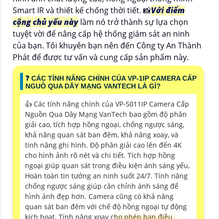
Smart IR và thiết kế chống thời tiết. 📸
Với điểm
cộng chủ yếu này
làm nó trở thành sự lựa chọn
tuyệt vời để nâng cấp hệ thống giám sát an ninh
của bạn. Tôi khuyên bạn nên đến Công ty An Thành
Phát để được tư vấn và cung cấp sản phẩm này.
❓ CÁC TÍNH NĂNG CHÍNH CỦA VP-1IP CAMERA CẤP
NGUỒ QUA DÂY MẠNG VANTECH LÀ GÌ?
👍 Các tính năng chính của VP-5011IP Camera Cấp
Nguồn Qua Dây Mạng VanTech bao gồm độ phân
giải cao, tích hợp hồng ngoại, chống ngược sáng,
khả năng quan sát ban đêm, khả năng xoay, và
tính năng ghi hình. Độ phân giải cao lên đến 4K
cho hình ảnh rõ nét và chi tiết. Tích hợp hồng
ngoại giúp quan sát trong điều kiện ánh sáng yếu,
Hoàn toàn tin tưởng an ninh suốt 24/7. Tính năng
chống ngược sáng giúp cân chỉnh ánh sáng để
hình ảnh đẹp hơn. Camera cũng có khả năng
quan sát ban đêm với chế độ hồng ngoại tự động
kích hoạt. Tính năng xoay cho phép bạn điều