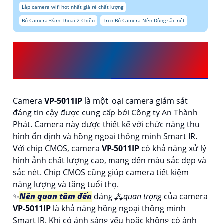
Lắp camera wifi hot nhất giá rẻ chất lượng
Bộ Camera Đàm Thoại 2 Chiều
Trọn Bộ Camera Nên Dùng sắc nét
CAMERA CHÍNH HÃNG
VP-
5011IP
CỦA VANTECH
Camera
VP-5011IP
là một loại camera giám sát
đáng tin cậy được cung cấp bởi Công ty An Thành
Phát. Camera này được thiết kế với chức năng thu
hình ổn định và hồng ngoại thông minh Smart IR.
Với chip CMOS, camera
VP-5011IP
có khả năng xử lý
hình ảnh chất lượng cao, mang đến màu sắc đẹp và
sắc nét. Chip CMOS cũng giúp camera tiết kiệm
năng lượng và tăng tuổi thọ.
✨
Nên quan tâm đến
đáng ⁂
quan trọng
của camera
VP-5011IP
là khả năng hồng ngoại thông minh
Smart IR. Khi có ánh sáng yếu hoặc không có ánh