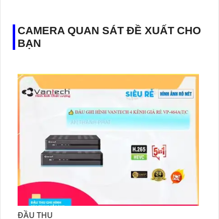
️✔️ Ưu Điểm :
Thu Âm Và Loa.
CAMERA QUAN SÁT ĐỀ XUẤT CHO
BẠN
ĐẦU THU