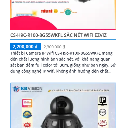
CS-H9C-R100-8G55WKFL SẮC NÉT WIFI EZVIZ
2,200,000 ₫
2,300,000 ₫
Thiết bị Camera IP Wifi CS-H9c-R100-8G55WKFL mang
đến chất lượng hình ảnh sắc nét, với khả năng quan
sát ban đêm full color tới 30m, giống như ban ngày. Sử
dụng công nghệ IP Wifi, không ảnh hưởng đến chất
lượng hình ảnh...