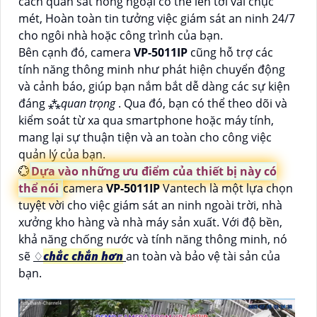
cách quan sát hồng ngoại có thể lên tới vài chục
mét, Hoàn toàn tin tưởng việc giám sát an ninh 24/7
cho ngôi nhà hoặc công trình của bạn.
Bên cạnh đó, camera
VP-5011IP
cũng hỗ trợ các
tính năng thông minh như phát hiện chuyển động
và cảnh báo, giúp bạn nắm bắt dễ dàng các sự kiện
đáng ⁂
quan trọng
. Qua đó, bạn có thể theo dõi và
kiểm soát từ xa qua smartphone hoặc máy tính,
mang lại sự thuận tiện và an toàn cho công việc
quản lý của bạn.
💮
Dựa vào những ưu điểm của thiết bị này có
thể nói
camera
VP-5011IP
Vantech là một lựa chọn
tuyệt vời cho việc giám sát an ninh ngoài trời, nhà
xưởng kho hàng và nhà máy sản xuất. Với độ bền,
khả năng chống nước và tính năng thông minh, nó
sẽ
♢
chắc chắn hơn
an toàn và bảo vệ tài sản của
bạn.