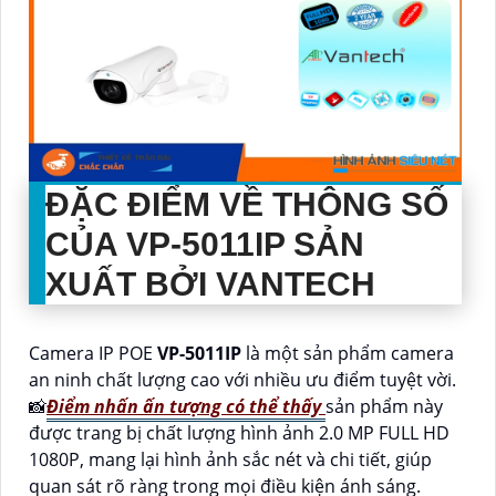
ĐẶC ĐIỂM VỀ THÔNG SỐ
CỦA
VP-5011IP
SẢN
XUẤT BỞI VANTECH
Camera IP POE
VP-5011IP
là một sản phẩm camera
an ninh chất lượng cao với nhiều ưu điểm tuyệt vời.
📸
Điểm nhấn ấn tượng có thể thấy
sản phẩm này
được trang bị chất lượng hình ảnh 2.0 MP FULL HD
1080P, mang lại hình ảnh sắc nét và chi tiết, giúp
quan sát rõ ràng trong mọi điều kiện ánh sáng.