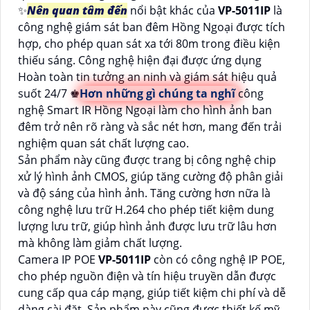
✨
Nên quan tâm đến
nổi bật khác của
VP-5011IP
là
công nghệ giám sát ban đêm Hồng Ngoại được tích
hợp, cho phép quan sát xa tới 80m trong điều kiện
thiếu sáng. Công nghệ hiện đại được ứng dụng
Hoàn toàn tin tưởng an ninh và giám sát hiệu quả
suốt 24/7 ♚
Hơn những gì chúng ta nghĩ
công
nghệ Smart IR Hồng Ngoại làm cho hình ảnh ban
đêm trở nên rõ ràng và sắc nét hơn, mang đến trải
nghiệm quan sát chất lượng cao.
Sản phẩm này cũng được trang bị công nghệ chip
xử lý hình ảnh CMOS, giúp tăng cường độ phân giải
và độ sáng của hình ảnh. Tăng cường hơn nữa là
công nghệ lưu trữ H.264 cho phép tiết kiệm dung
lượng lưu trữ, giúp hình ảnh được lưu trữ lâu hơn
mà không làm giảm chất lượng.
Camera IP POE
VP-5011IP
còn có công nghệ IP POE,
cho phép nguồn điện và tín hiệu truyền dẫn được
cung cấp qua cáp mạng, giúp tiết kiệm chi phí và dễ
dàng cài đặt. Sản phẩm này cũng được thiết kế mỹ