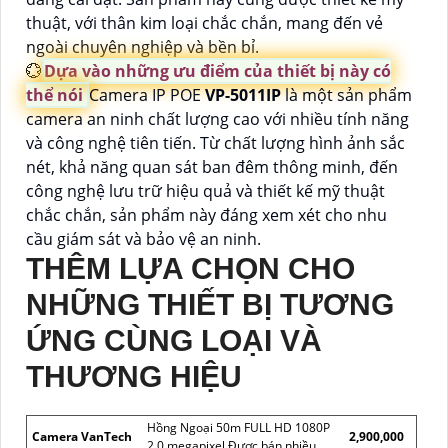
thuật, với thân kim loại chắc chắn, mang đến vẻ
ngoài chuyên nghiệp và bền bỉ.
💮
Dựa vào những ưu điểm của thiết bị này có
thể nói
Camera IP POE
VP-5011IP
là một sản phẩm
camera an ninh chất lượng cao với nhiều tính năng
và công nghệ tiên tiến. Từ chất lượng hình ảnh sắc
nét, khả năng quan sát ban đêm thông minh, đến
công nghệ lưu trữ hiệu quả và thiết kế mỹ thuật
chắc chắn, sản phẩm này đáng xem xét cho nhu
cầu giám sát và bảo vệ an ninh.
THÊM LỰA CHỌN CHO
NHỮNG THIẾT BỊ TƯƠNG
ỨNG CÙNG LOẠI VÀ
THƯƠNG HIỆU
Hồng Ngoại 50m FULL HD 1080P
Camera VanTech
2,900,000
2.0 megapixel Được bán nhiều