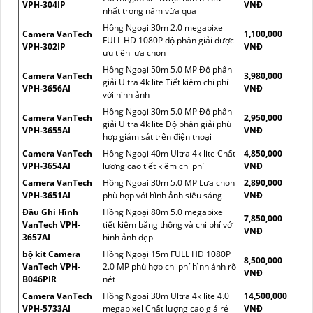
VPH-304IP
VNĐ
nhất trong năm vừa qua
Hồng Ngoại 30m 2.0 megapixel
Camera VanTech
1,100,000
FULL HD 1080P độ phân giải được
VPH-302IP
VNĐ
ưu tiên lựa chọn
Hồng Ngoại 50m 5.0 MP Độ phân
Camera VanTech
3,980,000
giải Ultra 4k lite Tiết kiệm chi phí
VPH-3656AI
VNĐ
với hình ảnh
Hồng Ngoại 30m 5.0 MP Độ phân
Camera VanTech
2,950,000
giải Ultra 4k lite Độ phân giải phù
VPH-3655AI
VNĐ
hợp giám sát trên điện thoại
Camera VanTech
Hồng Ngoại 40m Ultra 4k lite Chất
4,850,000
VPH-3654AI
lượng cao tiết kiệm chi phí
VNĐ
Camera VanTech
Hồng Ngoại 30m 5.0 MP Lựa chọn
2,890,000
VPH-3651AI
phù hợp với hình ảnh siêu sáng
VNĐ
Đầu Ghi Hình
Hồng Ngoại 80m 5.0 megapixel
7,850,000
VanTech VPH-
tiết kiệm băng thông và chi phí với
VNĐ
3657AI
hình ảnh đẹp
bộ kit Camera
Hồng Ngoại 15m FULL HD 1080P
8,500,000
VanTech VPH-
2.0 MP phù hợp chi phí hình ảnh rõ
VNĐ
B046PIR
nét
Camera VanTech
Hồng Ngoại 30m Ultra 4k lite 4.0
14,500,000
VPH-5733AI
megapixel Chất lượng cao giá rẻ
VNĐ