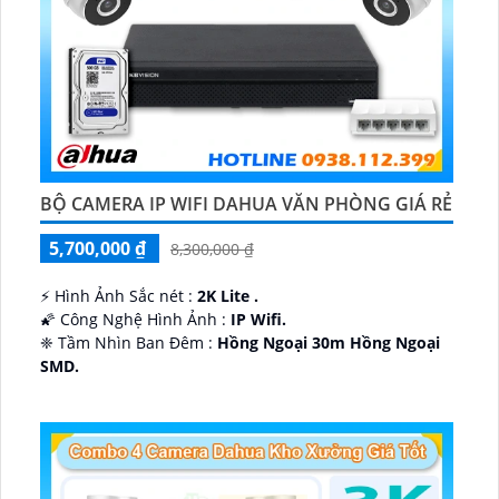
BỘ CAMERA IP WIFI DAHUA VĂN PHÒNG GIÁ RẺ
5,700,000 ₫
8,300,000 ₫
️⚡ Hình Ảnh Sắc nét :
2K Lite .
🌠 Công Nghệ Hình Ảnh :
IP Wifi.
❈ Tầm Nhìn Ban Đêm :
Hồng Ngoại 30m Hồng Ngoại
SMD.
🔩 Thiết Kế Camera
Dome Kim loại + Nhựa.
️✤ Khả Năng :
Thu Âm Và Loa.