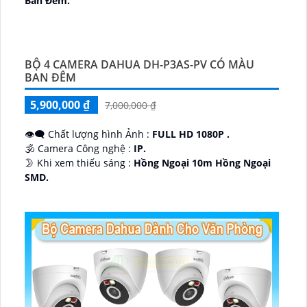
Ban Ðêm.
🕉️ Cấu Tạo Camera
IP67 xoay 360.
️📡 Ưu Điểm :
Thu Âm Và Loa.
BỘ 4 CAMERA DAHUA DH-P3AS-PV CÓ MÀU
BAN ĐÊM
5,900,000 ₫
7,000,000 ₫
👁️‍🗨 Chất lượng hình Ảnh :
FULL HD 1080P .
🕉️ Camera Công nghệ :
IP.
🌛 Khi xem thiếu sáng :
Hồng Ngoại 10m Hồng Ngoại
SMD.
♊ Camera Thiết Kế
Dome Kim loại + Nhựa.
️💎 Chức Năng :
Thu Âm.