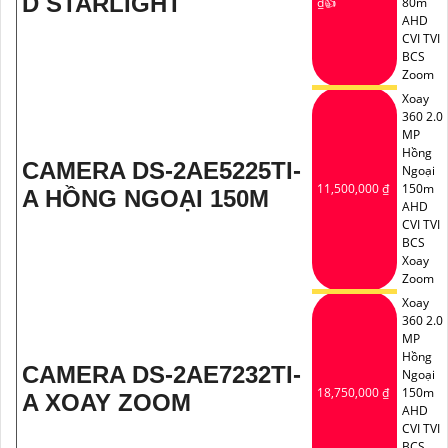
D STARLIGHT
₫👍
80m
AHD
CVI TVI
BCS
Zoom
Xoay
360 2.0
MP
Hồng
CAMERA DS-2AE5225TI-
Ngoại
11,500,000 ₫
150m
A HỒNG NGOẠI 150M
AHD
CVI TVI
BCS
Xoay
Zoom
Xoay
360 2.0
MP
Hồng
CAMERA DS-2AE7232TI-
Ngoại
18,750,000 ₫
150m
A XOAY ZOOM
AHD
CVI TVI
BCS