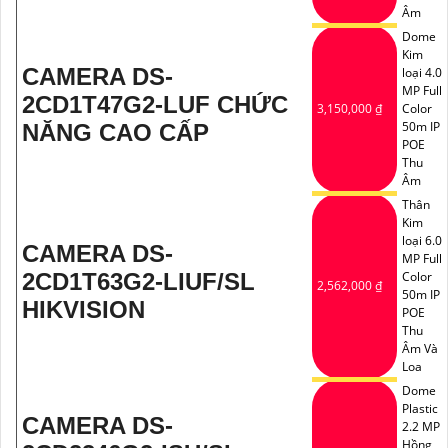
Âm
Dome
Kim
CAMERA DS-
loại 4.0
MP Full
2CD1T47G2-LUF CHỨC
3,150,000 ₫
Color
50m IP
NĂNG CAO CẤP
POE
Thu
Âm
Thân
Kim
loại 6.0
CAMERA DS-
MP Full
2CD1T63G2-LIUF/SL
Color
2,562,000 ₫
50m IP
HIKVISION
POE
Thu
Âm Và
Loa
Dome
Plastic
CAMERA DS-
2.2 MP
Hồng