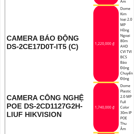
Âm
Dome
Kim
loại 2.0
MP
Hồng
Ngoại
CAMERA BÁO ĐỘNG
80m
1,220,000 ₫
DS-2CE17D0T-IT5 (C)
AHD
CVI TVI
BCS
Báo
Động
Chuyển
Động
Dome
Plastic
CAMERA CÔNG NGHỆ
2.0 MP
Full
POE DS-2CD1127G2H-
1,740,000 ₫
Color
30m IP
LIUF HIKVISION
POE
Thu
Âm