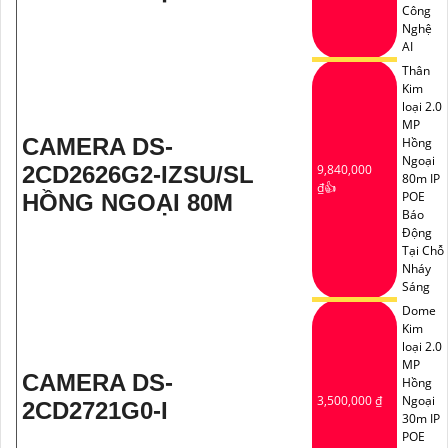
Công
Nghệ
AI
Thân
Kim
loại 2.0
MP
CAMERA DS-
Hồng
Ngoại
2CD2626G2-IZSU/SL
9,840,000
80m IP
₫👍
POE
HỒNG NGOẠI 80M
Báo
Động
Tại Chỗ
Nháy
Sáng
Dome
Kim
loại 2.0
MP
CAMERA DS-
Hồng
3,500,000 ₫
Ngoại
2CD2721G0-I
30m IP
POE