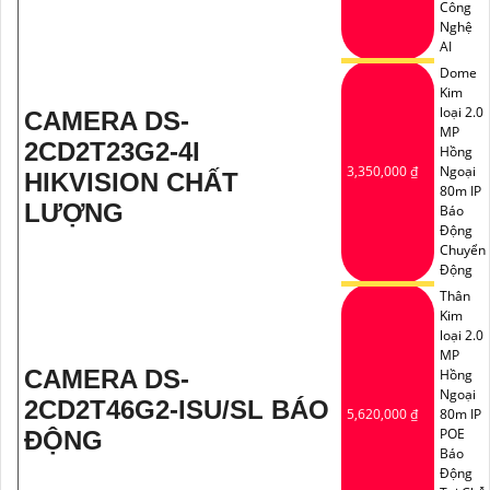
Công
Nghệ
AI
Dome
Kim
loại 2.0
CAMERA DS-
MP
2CD2T23G2-4I
Hồng
3,350,000 ₫
Ngoại
HIKVISION CHẤT
80m IP
LƯỢNG
Báo
Động
Chuyển
Động
Thân
Kim
loại 2.0
MP
CAMERA DS-
Hồng
Ngoại
2CD2T46G2-ISU/SL BÁO
5,620,000 ₫
80m IP
POE
ĐỘNG
Báo
Động