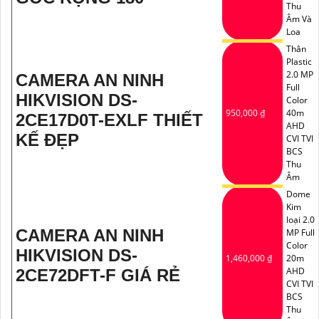
Thu
Âm Và
Loa
Thân
Plastic
2.0 MP
CAMERA AN NINH
Full
HIKVISION DS-
Color
950,000 ₫
40m
2CE17D0T-EXLF THIẾT
AHD
KẾ ĐẸP
CVI TVI
BCS
Thu
Âm
Dome
Kim
loại 2.0
CAMERA AN NINH
MP Full
Color
HIKVISION DS-
1,460,000 ₫
20m
AHD
2CE72DFT-F GIÁ RẺ
CVI TVI
BCS
Thu