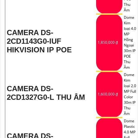
Thu
Âm
Dome
Kim
loại 4.0
CAMERA DS-
MP
2CD1143G0-IUF
Hồng
1,850,000 ₫
Ngoại
HIKVISION IP POE
30m IP
POE
Thu
Âm
Dome
Kim
loại 2.0
CAMERA DS-
MP Full
1,600,000 ₫
2CD1327G0-L THU ÂM
Color
30m IP
Thu
Âm
Dome
Plastic
4.0 MP
CAMERA DS-
Full