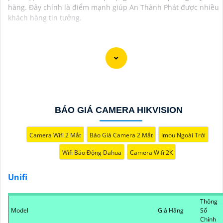
hàng. Đây chính là điểm mạnh giúp An Thành Phát được nhiều
khách hàng tin tưởng.
BÁO GIÁ CAMERA HIKVISION
Camera Wifi 2 Mắt
Báo Giá Camera 2 Mắt
Imou Ngoài Trời
Wifi Báo Động Dahua
Camera Wifi 2K
Unifi
Thông
Model
Giá Hãng
Số
Chính