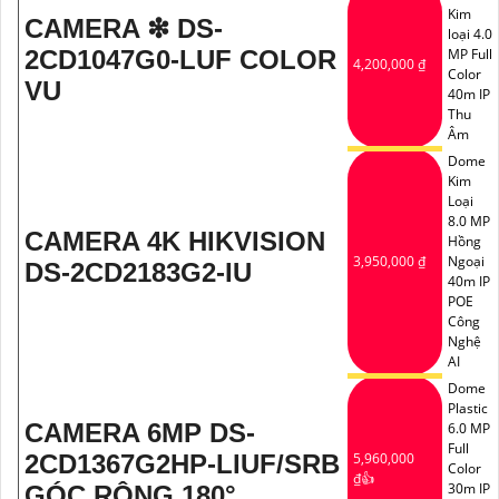
Kim
CAMERA ❇ DS-
loại 4.0
2CD1047G0-LUF COLOR
MP Full
4,200,000 ₫
Color
VU
40m IP
Thu
Âm
Dome
Kim
Loại
8.0 MP
CAMERA 4K HIKVISION
Hồng
3,950,000 ₫
Ngoại
DS-2CD2183G2-IU
40m IP
POE
Công
Nghệ
AI
Dome
Plastic
CAMERA 6MP DS-
6.0 MP
Full
2CD1367G2HP-LIUF/SRB
5,960,000
Color
₫👍
30m IP
GÓC RỘNG 180°