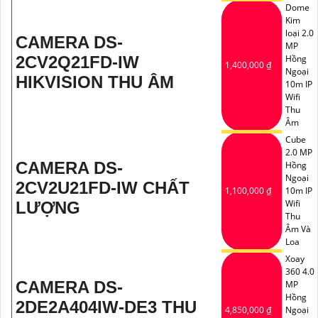
Dome
Kim
loại 2.0
CAMERA DS-
MP
2CV2Q21FD-IW
Hồng
1,400,000 ₫
Ngoại
HIKVISION THU ÂM
10m IP
Wifi
Thu
Âm
Cube
2.0 MP
CAMERA DS-
Hồng
Ngoại
2CV2U21FD-IW CHẤT
1,100,000 ₫
10m IP
Wifi
LƯỢNG
Thu
Âm Và
Loa
Xoay
360 4.0
CAMERA DS-
MP
Hồng
2DE2A404IW-DE3 THU
4,850,000 ₫
Ngoại