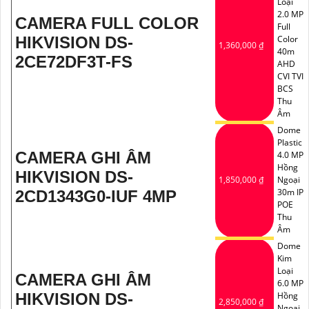
Loại
2.0 MP
CAMERA FULL COLOR
Full
HIKVISION DS-
Color
1,360,000 ₫
40m
2CE72DF3T-FS
AHD
CVI TVI
BCS
Thu
Âm
Dome
Plastic
CAMERA GHI ÂM
4.0 MP
Hồng
HIKVISION DS-
1,850,000 ₫
Ngoại
30m IP
2CD1343G0-IUF 4MP
POE
Thu
Âm
Dome
Kim
Loại
CAMERA GHI ÂM
6.0 MP
HIKVISION DS-
Hồng
2,850,000 ₫
Ngoại