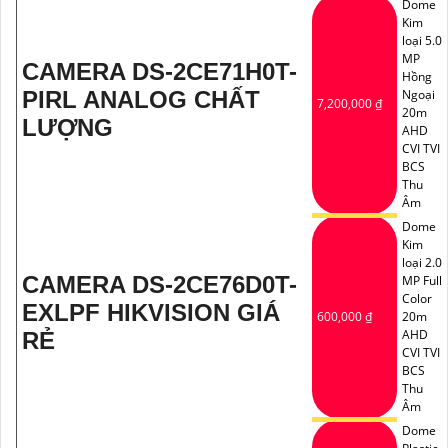
Dome
Kim
loại 5.0
MP
CAMERA DS-2CE71H0T-
Hồng
PIRL ANALOG CHẤT
Ngoại
7,200,000 ₫
20m
LƯỢNG
AHD
CVI TVI
BCS
Thu
Âm
Dome
Kim
loại 2.0
CAMERA DS-2CE76D0T-
MP Full
Color
EXLPF HIKVISION GIÁ
600,000 ₫
20m
AHD
RẺ
CVI TVI
BCS
Thu
Âm
Dome