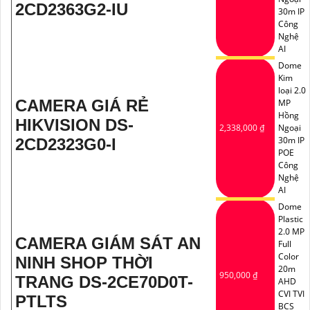
2CD2363G2-IU
30m IP
Công
Nghệ
AI
Dome
Kim
loại 2.0
CAMERA GIÁ RẺ
MP
Hồng
HIKVISION DS-
2,338,000 ₫
Ngoại
30m IP
2CD2323G0-I
POE
Công
Nghệ
AI
Dome
Plastic
2.0 MP
CAMERA GIÁM SÁT AN
Full
Color
NINH SHOP THỜI
20m
950,000 ₫
TRANG DS-2CE70D0T-
AHD
CVI TVI
PTLTS
BCS