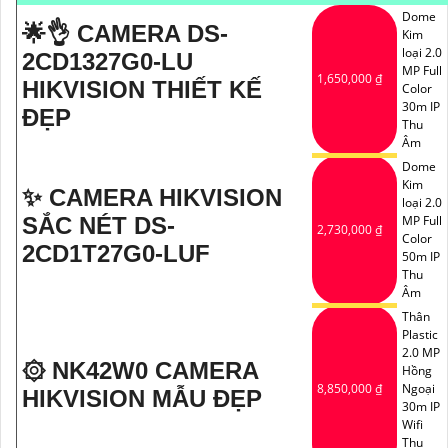
'
Dome
🌟👌 CAMERA DS-
Kim
loại 2.0
2CD1327G0-LU
MP Full
1,650,000 ₫
HIKVISION THIẾT KẾ
Color
30m IP
ĐẸP
Thu
Âm
Dome
Kim
✨ CAMERA HIKVISION
loại 2.0
SẮC NÉT DS-
MP Full
2,730,000 ₫
Color
2CD1T27G0-LUF
50m IP
Thu
Âm
Thân
Plastic
2.0 MP
۞ NK42W0 CAMERA
Hồng
8,850,000 ₫
Ngoại
HIKVISION MẪU ĐẸP
30m IP
Wifi
Thu