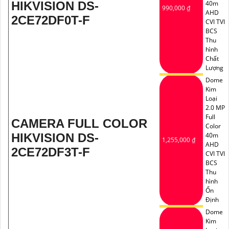
HIKVISION DS-
40m
990,000 ₫
AHD
2CE72DF0T-F
CVI TVI
BCS
Thu
hình
Chất
Lượng
Dome
Kim
Loại
2.0 MP
Full
CAMERA FULL COLOR
Color
HIKVISION DS-
40m
1,255,000 ₫
AHD
2CE72DF3T-F
CVI TVI
BCS
Thu
hình
Ổn
Định
Dome
Kim