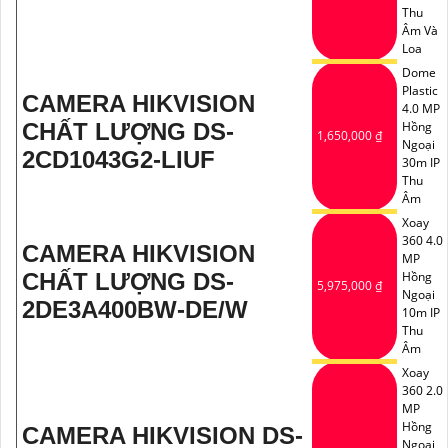
Thu
Âm Và
Loa
Dome
Plastic
CAMERA HIKVISION
4.0 MP
CHẤT LƯỢNG DS-
Hồng
1,650,000 ₫
Ngoại
2CD1043G2-LIUF
30m IP
Thu
Âm
Xoay
360 4.0
CAMERA HIKVISION
MP
CHẤT LƯỢNG DS-
Hồng
5,975,000 ₫
Ngoại
2DE3A400BW-DE/W
10m IP
Thu
Âm
Xoay
360 2.0
MP
Hồng
CAMERA HIKVISION DS-
Ngoại