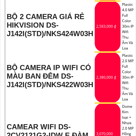
Plastic
4.0 MP
BỘ 2 CAMERA GIÁ RẺ
Full
Color
HIKVISION DS-
2,583,000 ₫
30m IP
Wifi
J142I(STD)/NKS424W03H
Thu
Âm Và
Loa
Plastic
2.0 MP
BỘ CAMERA IP WIFI CÓ
Full
Color
MÀU BAN ĐÊM DS-
2,380,000 ₫
30m IP
Wifi
J142I(STD)/NKS422W03H
Thu
Âm Và
Loa
Dome
Kim
loại +
Nhựa
CAMEAR WIFI DS-
2.0 MP
2CV2121G2-IDW E ĐÀM
3,070,000
Hồng