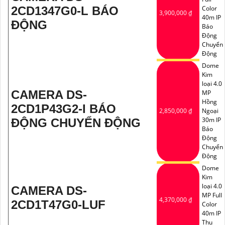
2CD1347G0-L BÁO
Color
3,900,000 ₫
40m IP
ĐỘNG
Báo
Động
Chuyển
Động
Dome
Kim
loại 4.0
CAMERA DS-
MP
Hồng
2CD1P43G2-I BÁO
2,850,000 ₫
Ngoại
30m IP
ĐỘNG CHUYỂN ĐỘNG
Báo
Động
Chuyển
Động
Dome
Kim
loại 4.0
CAMERA DS-
MP Full
4,370,000 ₫
2CD1T47G0-LUF
Color
40m IP
Thu