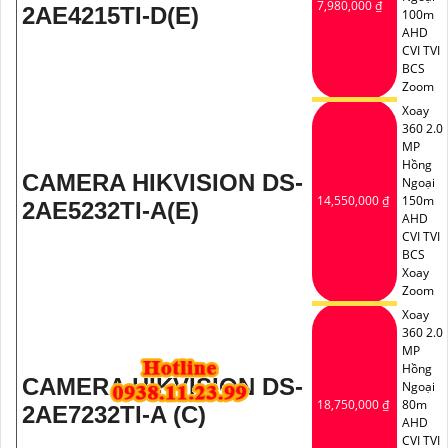
7,980,000 ₫
2AE4215TI-D(E)
100m
AHD
CVI TVI
BCS
Zoom
Xoay
360 2.0
MP
Hồng
CAMERA HIKVISION DS-
Ngoại
14,550,000 ₫
150m
2AE5232TI-A(E)
AHD
CVI TVI
BCS
Xoay
Zoom
Xoay
360 2.0
MP
Hồng
CAMERA HIKVISION DS-
Ngoại
18,750,000 ₫
80m
2AE7232TI-A (C)
AHD
CVI TVI