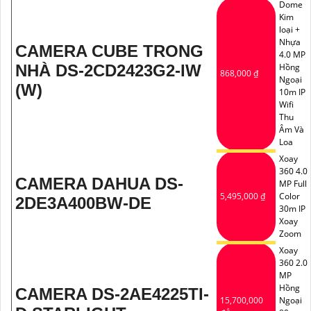
Dome
Kim
loại +
Nhựa
CAMERA CUBE TRONG
4.0 MP
NHÀ DS-2CD2423G2-IW
Hồng
868,000 ₫
Ngoại
(W)
10m IP
Wifi
Thu
Âm Và
Loa
Xoay
360 4.0
CAMERA DAHUA DS-
MP Full
5,495,000 ₫
Color
2DE3A400BW-DE
30m IP
Xoay
Zoom
Xoay
360 2.0
MP
Hồng
CAMERA DS-2AE4225TI-
15,700,000
Ngoại