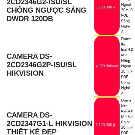
2CD2346G2-ISU/SL
Ngoại
3,200,000 ₫
CHỐNG NGƯỢC SÁNG
30m IP
POE
DWDR 120DB
Công
Nghệ
AI
Dome
Kim
loại 4.0
CAMERA DS-
MP
Hồng
2CD2346G2P-ISU/SL
4 950.000vnd
Ngoại
30m IP
HIKVISION
POE
Công
Nghệ
AI
Dome
Kim
loại 4.0
CAMERA DS-
MP Full
2CD2347G1-L HIKVISION
Color
7,100,000 ₫
30m IP
THIẾT KẾ ĐẸP
POE