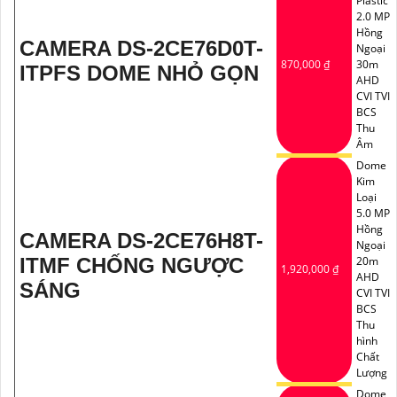
Plastic
2.0 MP
Hồng
CAMERA DS-2CE76D0T-
Ngoại
870,000 ₫
30m
ITPFS DOME NHỎ GỌN
AHD
CVI TVI
BCS
Thu
Âm
Dome
Kim
Loại
5.0 MP
Hồng
CAMERA DS-2CE76H8T-
Ngoại
ITMF CHỐNG NGƯỢC
20m
1,920,000 ₫
AHD
SÁNG
CVI TVI
BCS
Thu
hình
Chất
Lượng
Dome