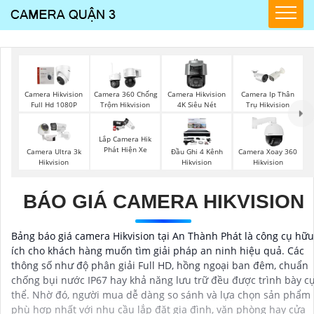
Camera Hikvision
Camera 360 Chống
Camera Hikvision
Camera Ip Thân
Full Hd 1080P
Trộm Hikvision
4K Siêu Nét
Trụ Hikvision
Lắp Camera Hik
Phát Hiện Xe
Camera Ultra 3k
Đầu Ghi 4 Kênh
Camera Xoay 360
Hikvision
Hikvision
Hikvision
BÁO GIÁ CAMERA HIKVISION
Bảng báo giá camera Hikvision tại An Thành Phát là công cụ hữu
ích cho khách hàng muốn tìm giải pháp an ninh hiệu quả. Các
thông số như độ phân giải Full HD, hồng ngoại ban đêm, chuẩn
chống bụi nước IP67 hay khả năng lưu trữ đều được trình bày c
thể. Nhờ đó, người mua dễ dàng so sánh và lựa chọn sản phẩm
phù hợp nhất với nhu cầu lắp đặt gia đình, văn phòng hay cửa