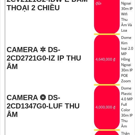
₫👍
Ngoại
THOẠI 2 CHIỀU
30m IP
Wifi
Thu
Âm Và
Loa
Dome
Kim
CAMERA ✲ DS-
loại 2.0
MP
2CD2721G0-IZ IP THU
4,640,000 ₫
Hồng
Ngoại
ÂM
30m IP
POE
Zoom
Dome
Plastic
CAMERA ❂ DS-
4.0 MP
2CD1347G0-LUF THU
Full
4,000,000 ₫
Color
ÂM
30m IP
Thu
Âm
Thân