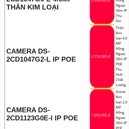
2,930,000 ₫
Hồng
Ngoại
THÂN KIM LOẠI
30m IP
Thu
Âm
Thân
Kim
loại 4.0
MP
Hồng
CAMERA DS-
Ngoại
2,150,000 ₫
2CD1047G2-L IP POE
30m IP
POE
Thu
hình
Chất
Lượng
Dome
Kim
loại 2.0
MP
CAMERA DS-
Hồng
1,600,000 ₫
2CD1123G0E-I IP POE
Ngoại
30m IP
POE