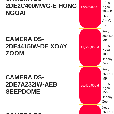
Hồng
2DE2C400MWG-E HỒNG
1,550,000 ₫
Ngoại
30m IP
NGOẠI
Thu
Âm Và
Loa
Xoay
360 4.0
CAMERA DS-
MP
2DE4415IW-DE XOAY
Hồng
11,500,000 ₫
Ngoại
ZOOM
100m
IP Xoay
Zoom
Xoay
360 2.0
CAMERA DS-
MP
2DE7A232IW-AEB
Hồng
26,450,000 ₫
Ngoại
SEEPDOME
150m
IP Xoay
Zoom
Xoay
360 2.0