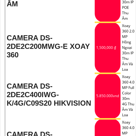
30m IP
ÂM
POE
Thu
Âm
Xoay
360 2.0
CAMERA DS-
MP
Hồng
2DE2C200MWG-E XOAY
1,500,000 ₫
Ngoại
30m IP
360
Thu
Âm Và
Loa
Xoay
360 4.0
CAMERA DS-
MP Full
2DE2C400IWG-
Color
5.850.000vnd
30m
K/4G/C09S20 HIKVISION
4G Thu
Âm Và
Loa
Xoay
360 4.0
CAMERA DS-
MP