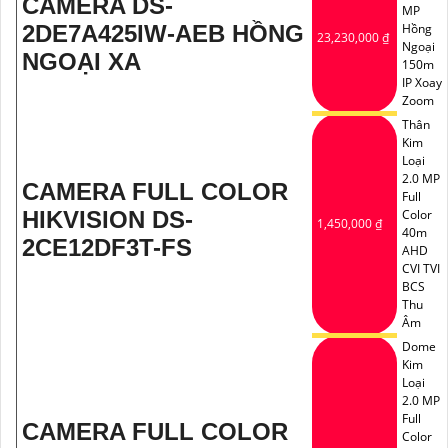
CAMERA DS-
MP
2DE7A425IW-AEB HỒNG
Hồng
23,230,000 ₫
Ngoại
NGOẠI XA
150m
IP Xoay
Zoom
Thân
Kim
Loại
2.0 MP
CAMERA FULL COLOR
Full
HIKVISION DS-
Color
1,450,000 ₫
40m
2CE12DF3T-FS
AHD
CVI TVI
BCS
Thu
Âm
Dome
Kim
Loại
2.0 MP
Full
CAMERA FULL COLOR
Color