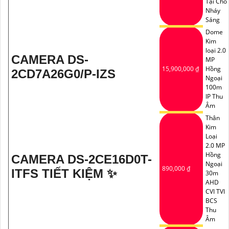
Tại Chỗ
Nháy
Sáng
Dome
Kim
loại 2.0
CAMERA DS-
MP
15,900,000 ₫
Hồng
2CD7A26G0/P-IZS
Ngoại
100m
IP Thu
Âm
Thân
Kim
Loại
2.0 MP
Hồng
CAMERA DS-2CE16D0T-
Ngoại
890,000 ₫
ITFS TIẾT KIỆM ✨
30m
AHD
CVI TVI
BCS
Thu
Âm