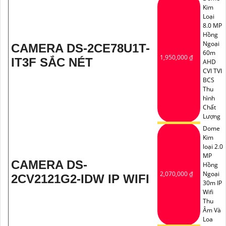
Kim
Loại
8.0 MP
Hồng
Ngoại
CAMERA DS-2CE78U1T-
60m
1,950,000 ₫
IT3F SẮC NÉT
AHD
CVI TVI
BCS
Thu
hình
Chất
Lượng
Dome
Kim
loại 2.0
MP
CAMERA DS-
Hồng
2,070,000 ₫
Ngoại
2CV2121G2-IDW IP WIFI
30m IP
Wifi
Thu
Âm Và
Loa