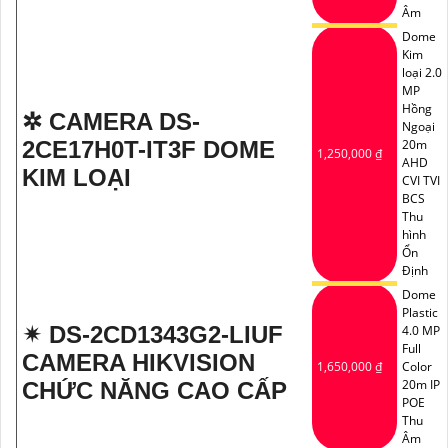
Âm
Dome
Kim
loại 2.0
MP
Hồng
✲ CAMERA DS-
Ngoại
2CE17H0T-IT3F DOME
20m
1,250,000 ₫
AHD
KIM LOẠI
CVI TVI
BCS
Thu
hình
Ổn
Định
Dome
Plastic
✴ DS-2CD1343G2-LIUF
4.0 MP
Full
CAMERA HIKVISION
1,650,000 ₫
Color
20m IP
CHỨC NĂNG CAO CẤP
POE
Thu
Âm