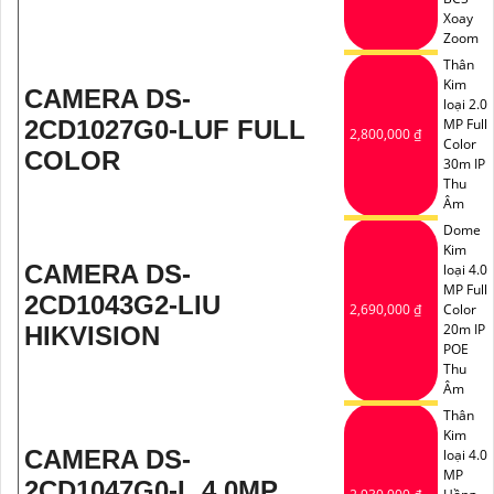
Xoay
Zoom
Thân
Kim
CAMERA DS-
loại 2.0
2CD1027G0-LUF FULL
MP Full
2,800,000 ₫
Color
COLOR
30m IP
Thu
Âm
Dome
Kim
CAMERA DS-
loại 4.0
MP Full
2CD1043G2-LIU
2,690,000 ₫
Color
20m IP
HIKVISION
POE
Thu
Âm
Thân
Kim
CAMERA DS-
loại 4.0
MP
2CD1047G0-L 4.0MP