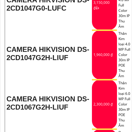
3,150,000
Full
2CD1047G0-LUFC
₫👍
Color
30m IP
Thu
Âm
Thân
Kim
loại 4.0
CAMERA HIKVISION DS-
MP Full
1,960,000 ₫
Color
2CD1047G2H-LIUF
30m IP
POE
Thu
Âm
Thân
Kim
loại 6.0
CAMERA HIKVISION DS-
MP Full
2,300,000 ₫
Color
2CD1067G2H-LIUF
30m IP
POE
Thu
Âm