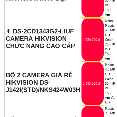
30m IP
Wifi
Thu
Âm
Dome
Plastic
✴ DS-2CD1343G2-LIUF
4.0 MP
Full
CAMERA HIKVISION
1,650,000 ₫
Color
20m IP
CHỨC NĂNG CAO CẤP
POE
'
Thu
Âm
Plastic
4.0 MP
BỘ 2 CAMERA GIÁ RẺ
Full
Color
HIKVISION DS-
2,583,000 ₫
30m IP
Wifi
J142I(STD)/NKS424W03H
Thu
Âm Và
Loa
Plastic
2.0 MP