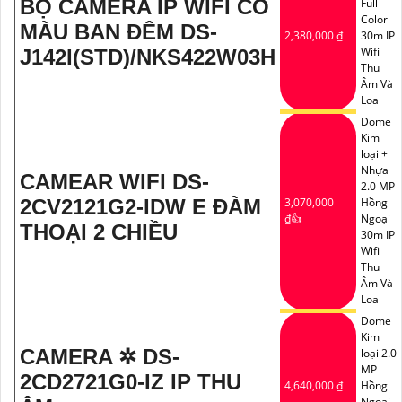
BỘ CAMERA IP WIFI CÓ
Full
Color
MÀU BAN ĐÊM DS-
2,380,000 ₫
30m IP
Wifi
J142I(STD)/NKS422W03H
Thu
Âm Và
Loa
Dome
Kim
loại +
Nhựa
CAMEAR WIFI DS-
2.0 MP
2CV2121G2-IDW E ĐÀM
3,070,000
Hồng
₫👍
Ngoại
THOẠI 2 CHIỀU
30m IP
Wifi
Thu
Âm Và
Loa
Dome
Kim
CAMERA ✲ DS-
loại 2.0
MP
2CD2721G0-IZ IP THU
4,640,000 ₫
Hồng
Ngoại