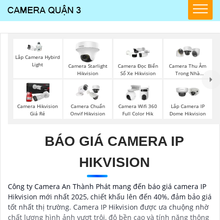
Lắp Camera Hybird
Light
Camera Starlight
Camera Đọc Biển
Camera Thu Âm
Hikvision
Số Xe Hikvision
Trong Nhà
Hikvision
Camera Hikvision
Camera Chuẩn
Camera Wifi 360
Lắp Camera IP
Giá Rẻ
Onvif Hikvision
Full Color Hik
Dome Hikvision
BÁO GIÁ CAMERA IP
HIKVISION
Công ty Camera An Thành Phát mang đến báo giá camera IP
Hikvision mới nhất 2025, chiết khấu lên đến 40%, đảm bảo giá
tốt nhất thị trường. Camera IP Hikvision được ưa chuộng nhờ
chất lượng hình ảnh vượt trội, độ bền cao và tính năng thông