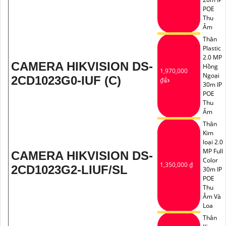
POE
Thu
Âm
Thân
Plastic
2.0 MP
CAMERA HIKVISION DS-
Hồng
1,970,000
Ngoại
2CD1023G0-IUF (C)
₫👍
30m IP
POE
Thu
Âm
Thân
Kim
loại 2.0
MP Full
CAMERA HIKVISION DS-
Color
1,350,000 ₫
2CD1023G2-LIUF/SL
30m IP
POE
Thu
Âm Và
Loa
Thân