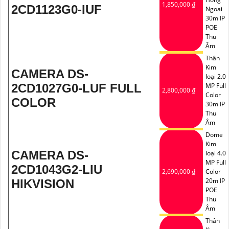
1,850,000 ₫
2CD1123G0-IUF
Ngoại
30m IP
POE
Thu
Âm
Thân
Kim
CAMERA DS-
loại 2.0
2CD1027G0-LUF FULL
MP Full
2,800,000 ₫
Color
COLOR
30m IP
Thu
Âm
Dome
Kim
CAMERA DS-
loại 4.0
MP Full
2CD1043G2-LIU
2,690,000 ₫
Color
20m IP
HIKVISION
POE
Thu
Âm
Thân