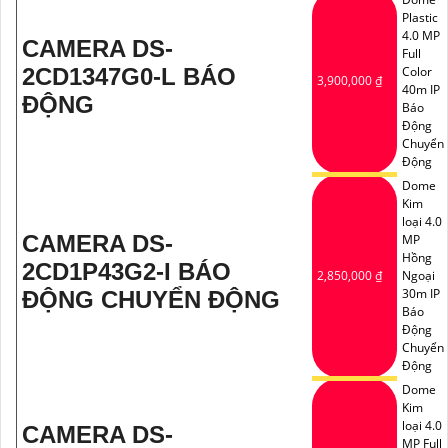
Plastic
4.0 MP
CAMERA DS-
Full
2CD1347G0-L BÁO
Color
3,900,000 ₫
40m IP
ĐỘNG
Báo
Động
Chuyển
Động
Dome
Kim
loại 4.0
CAMERA DS-
MP
Hồng
2CD1P43G2-I BÁO
2,850,000 ₫
Ngoại
30m IP
ĐỘNG CHUYỂN ĐỘNG
Báo
Động
Chuyển
Động
Dome
Kim
loại 4.0
CAMERA DS-
MP Full