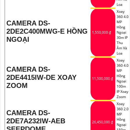
Loa
Xoay
360 4.0
CAMERA DS-
MP
Hồng
2DE2C400MWG-E HỒNG
1,550,000 ₫
Ngoại
30m IP
NGOẠI
Thu
Âm Và
Loa
Xoay
360 4.0
CAMERA DS-
MP
2DE4415IW-DE XOAY
Hồng
11,500,000 ₫
Ngoại
ZOOM
100m
IP Xoay
Zoom
Xoay
360 2.0
CAMERA DS-
MP
2DE7A232IW-AEB
Hồng
26,450,000 ₫
Ngoại
SEEPDOME
150m