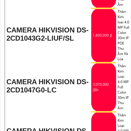
Âm
Thân
Kim
loại 4.0
MP Full
CAMERA HIKVISION DS-
Color
1,800,000 ₫
2CD1043G2-LIUF/SL
30m IP
POE
Thu
Âm Và
Loa
Thân
Kim
Loại
CAMERA HIKVISION DS-
4.0 MP
3,070,000
Full
2CD1047G0-LC
₫👍
Color
30m IP
Thu
Âm
Thân
Kim
Loại
CAMERA HIKVISION DS-
4.0 MP