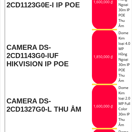
1,600,000 ₫
2CD1123G0E-I IP POE
Ngoại
30m IP
POE
Thu
Âm
Dome
Kim
loại 4.0
CAMERA DS-
MP
2CD1143G0-IUF
Hồng
1,850,000 ₫
Ngoại
HIKVISION IP POE
30m IP
POE
Thu
Âm
Dome
Kim
loại 2.0
CAMERA DS-
MP Full
1,600,000 ₫
2CD1327G0-L THU ÂM
Color
30m IP
Thu
Âm
Dome