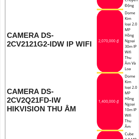
Động
Dome
Kim
loại 2.0
MP
CAMERA DS-
Hồng
2,070,000 ₫
Ngoại
2CV2121G2-IDW IP WIFI
30m IP
Wifi
Thu
Âm Và
Loa
Dome
Kim
loại 2.0
CAMERA DS-
MP
2CV2Q21FD-IW
Hồng
1,400,000 ₫
Ngoại
HIKVISION THU ÂM
10m IP
Wifi
Thu
Âm
Cube