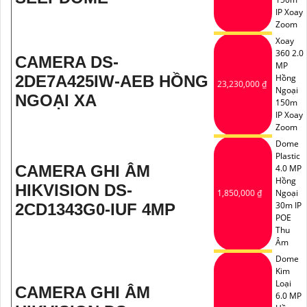
IP Xoay
Zoom
Xoay
360 2.0
CAMERA DS-
MP
2DE7A425IW-AEB HỒNG
Hồng
23,230,000 ₫
Ngoại
NGOẠI XA
150m
IP Xoay
Zoom
Dome
Plastic
CAMERA GHI ÂM
4.0 MP
Hồng
HIKVISION DS-
1,850,000 ₫
Ngoại
30m IP
2CD1343G0-IUF 4MP
POE
Thu
Âm
Dome
Kim
Loại
CAMERA GHI ÂM
6.0 MP