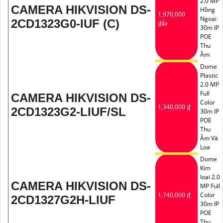
2.0 MP
CAMERA HIKVISION DS-
Hồng
1,970,000
Ngoại
2CD1323G0-IUF (C)
₫👍
30m IP
POE
Thu
Âm
Dome
Plastic
2.0 MP
Full
CAMERA HIKVISION DS-
Color
1,340,000 ₫
2CD1323G2-LIUF/SL
30m IP
POE
Thu
Âm Và
Loa
Dome
Kim
loại 2.0
CAMERA HIKVISION DS-
MP Full
1,740,000 ₫
Color
2CD1327G2H-LIUF
30m IP
POE
Thu