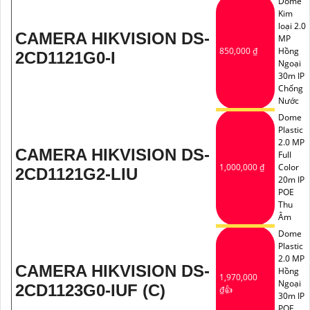
Dome
Kim
loại 2.0
CAMERA HIKVISION DS-
MP
850,000 ₫
Hồng
2CD1121G0-I
Ngoại
30m IP
Chống
Nước
Dome
Plastic
2.0 MP
CAMERA HIKVISION DS-
Full
1,000,000 ₫
Color
2CD1121G2-LIU
20m IP
POE
Thu
Âm
Dome
Plastic
2.0 MP
CAMERA HIKVISION DS-
Hồng
1,970,000
Ngoại
2CD1123G0-IUF (C)
₫👍
30m IP
POE