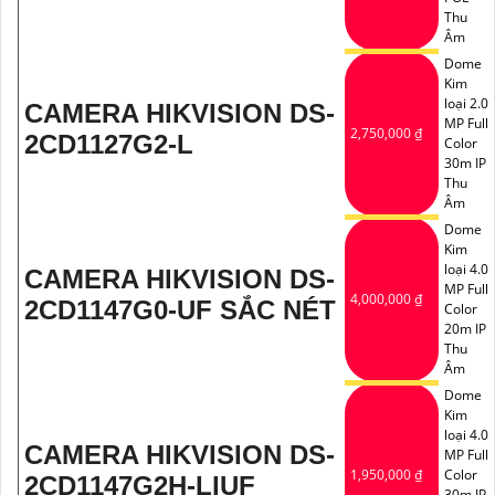
Thu
Âm
Dome
Kim
loại 2.0
CAMERA HIKVISION DS-
MP Full
2,750,000 ₫
2CD1127G2-L
Color
30m IP
Thu
Âm
Dome
Kim
loại 4.0
CAMERA HIKVISION DS-
MP Full
4,000,000 ₫
2CD1147G0-UF SẮC NÉT
Color
20m IP
Thu
Âm
Dome
Kim
loại 4.0
CAMERA HIKVISION DS-
MP Full
1,950,000 ₫
Color
2CD1147G2H-LIUF
30m IP