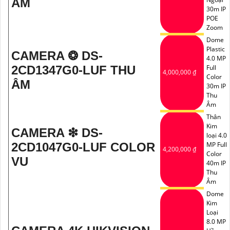
ÂM
30m IP
POE
Zoom
Dome
Plastic
CAMERA ❂ DS-
4.0 MP
2CD1347G0-LUF THU
Full
4,000,000 ₫
Color
ÂM
30m IP
Thu
Âm
Thân
Kim
CAMERA ❇ DS-
loại 4.0
2CD1047G0-LUF COLOR
MP Full
4,200,000 ₫
Color
VU
40m IP
Thu
Âm
Dome
Kim
Loại
8.0 MP