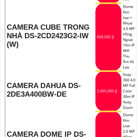
Dome
Kim
loại +
Nhựa
CAMERA CUBE TRONG
4.0 MP
NHÀ DS-2CD2423G2-IW
Hồng
868,000 ₫
Ngoại
(W)
10m IP
Wifi
Thu
Âm Và
Loa
Xoay
360 4.0
CAMERA DAHUA DS-
MP Full
5,495,000 ₫
Color
2DE3A400BW-DE
30m IP
Xoay
Zoom
Dome
Kim
Loại
2.0 MP
CAMERA DOME IP DS-
Hồng