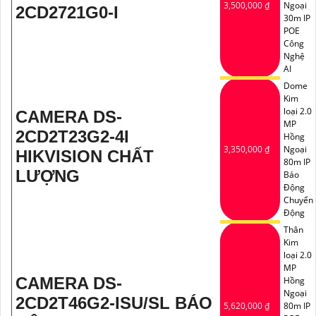
3,500,000 ₫
Ngoại
2CD2721G0-I
30m IP
POE
Công
Nghệ
AI
Dome
Kim
loại 2.0
CAMERA DS-
MP
2CD2T23G2-4I
Hồng
3,350,000 ₫
Ngoại
HIKVISION CHẤT
80m IP
LƯỢNG
Báo
Động
Chuyển
Động
Thân
Kim
loại 2.0
MP
CAMERA DS-
Hồng
Ngoại
2CD2T46G2-ISU/SL BÁO
5,620,000 ₫
80m IP