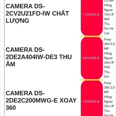
2.0 MP
CAMERA DS-
Hồng
Ngoại
2CV2U21FD-IW CHẤT
1,100,000 ₫
10m IP
Wifi
LƯỢNG
Thu
Âm Và
Loa
Xoay
360 4.0
CAMERA DS-
MP
Hồng
2DE2A404IW-DE3 THU
4,850,000 ₫
Ngoại
30m IP
ÂM
POE
Thu
Âm
Xoay
360 2.0
CAMERA DS-
MP
Hồng
2DE2C200MWG-E XOAY
1,500,000 ₫
Ngoại
30m IP
360
Thu
Âm Và