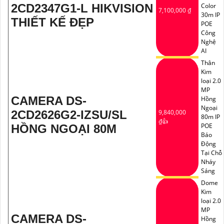
2CD2347G1-L HIKVISION
Color
7,100,000 ₫
30m IP
THIẾT KẾ ĐẸP
POE
Công
Nghệ
AI
Thân
Kim
loại 2.0
MP
CAMERA DS-
Hồng
Ngoại
2CD2626G2-IZSU/SL
9,840,000
80m IP
₫👍
POE
HỒNG NGOẠI 80M
Báo
Động
Tại Chỗ
Nháy
Sáng
Dome
Kim
loại 2.0
MP
CAMERA DS-
Hồng