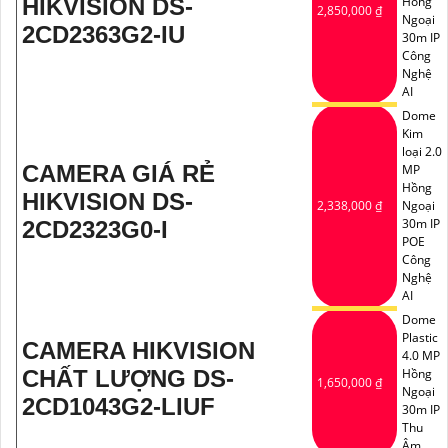
HIKVISION DS-
Hồng
2,850,000 ₫
Ngoại
2CD2363G2-IU
30m IP
Công
Nghệ
AI
Dome
Kim
loại 2.0
CAMERA GIÁ RẺ
MP
Hồng
HIKVISION DS-
2,338,000 ₫
Ngoại
30m IP
2CD2323G0-I
POE
Công
Nghệ
AI
Dome
Plastic
CAMERA HIKVISION
4.0 MP
CHẤT LƯỢNG DS-
Hồng
1,650,000 ₫
Ngoại
2CD1043G2-LIUF
30m IP
Thu
Âm