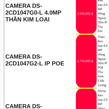
Kim
CAMERA DS-
loại 4.0
MP
2CD1047G0-L 4.0MP
2,930,000 ₫
Hồng
Ngoại
THÂN KIM LOẠI
30m IP
Thu
Âm
Thân
Kim
loại 4.0
MP
Hồng
CAMERA DS-
Ngoại
2,150,000 ₫
2CD1047G2-L IP POE
30m IP
POE
Thu
hình
Chất
Lượng
Dome
Kim
loại 2.0
MP
CAMERA DS-
Hồng