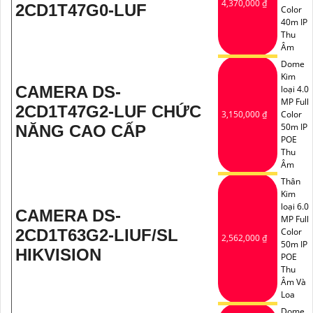
4,370,000 ₫
2CD1T47G0-LUF
Color
40m IP
Thu
Âm
Dome
Kim
CAMERA DS-
loại 4.0
MP Full
2CD1T47G2-LUF CHỨC
3,150,000 ₫
Color
50m IP
NĂNG CAO CẤP
POE
Thu
Âm
Thân
Kim
loại 6.0
CAMERA DS-
MP Full
2CD1T63G2-LIUF/SL
Color
2,562,000 ₫
50m IP
HIKVISION
POE
Thu
Âm Và
Loa
Dome