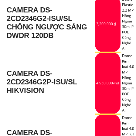
Plastic
CAMERA DS-
2.2 MP
Hồng
2CD2346G2-ISU/SL
Ngoại
3,200,000 ₫
CHỐNG NGƯỢC SÁNG
30m IP
POE
DWDR 120DB
Công
Nghệ
AI
Dome
Kim
loại 4.0
CAMERA DS-
MP
Hồng
2CD2346G2P-ISU/SL
4 950.000vnd
Ngoại
30m IP
HIKVISION
POE
Công
Nghệ
AI
Dome
Kim
loại 4.0
CAMERA DS-
MP Full