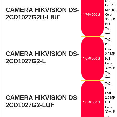
Kim
loại 2.0
CAMERA HIKVISION DS-
MP Full
1,740,000 ₫
Color
2CD1027G2H-LIUF
30m IP
POE
Thu
Âm
Thân
Kim
Loại
CAMERA HIKVISION DS-
2.0 MP
1,670,000 ₫
Full
2CD1027G2-L
Color
30m IP
Thu
Âm
Thân
Kim
Loại
CAMERA HIKVISION DS-
2.0 MP
1,670,000 ₫
Full
2CD1027G2-LUF
Color
30m IP
Thu