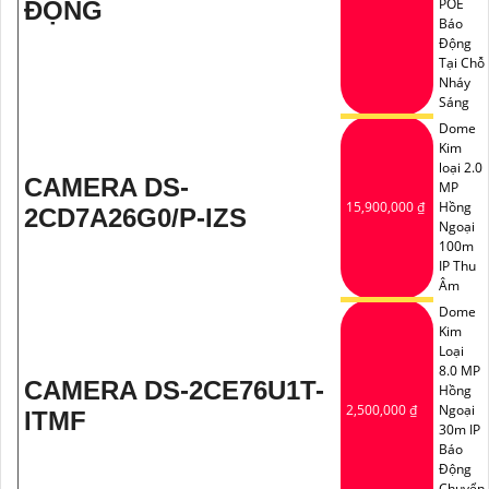
POE
ĐỘNG
Báo
Động
Tại Chỗ
Nháy
Sáng
Dome
Kim
loại 2.0
CAMERA DS-
MP
15,900,000 ₫
Hồng
2CD7A26G0/P-IZS
Ngoại
100m
IP Thu
Âm
Dome
Kim
Loại
8.0 MP
CAMERA DS-2CE76U1T-
Hồng
2,500,000 ₫
Ngoại
ITMF
30m IP
Báo
Động
Chuyển