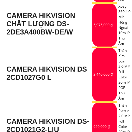
Xoay
360 4.0
CAMERA HIKVISION
MP
CHẤT LƯỢNG DS-
Hồng
5,975,000 ₫
Ngoại
2DE3A400BW-DE/W
10m IP
Thu
Âm
Thân
Kim
Loại
2.0 MP
CAMERA HIKVISION DS
Full
3,440,000 ₫
2CD1027G0 L
Color
30m IP
POE
Thu
Âm
Thân
Plastic
2.0 MP
CAMERA HIKVISION DS-
Full
950,000 ₫
Color
2CD1021G2-LIU
20m IP