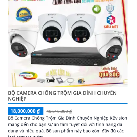
chính hãng với chiết khấu cao nhất trên thị trường.
Hãy đến với chúng tôi để trải nghiệm dịch vụ tốt nhất
và nhận được sự tư vấn chuyên nghiệp về giải pháp an
ninh cần thiết!"
Hy vọng những câu giới thiệu trên sẽ giúp bạn thành
công trong việc tiếp cận khách hàng và tăng cơ hội
bán hàng của bạn. Nếu có bất kỳ yêu cầu hay câu hỏi
nào khác, bạn có thể chia sẻ để tôi hỗ trợ bạn tốt hơn!
BỘ CAMERA CHỐNG TRỘM GIA ĐÌNH CHUYÊN
NGHIỆP
18,000,000 ₫
40,516,000 ₫
Bộ Camera Chống Trộm Gia Đình Chuyên Nghiệp KBvision
'
mang đến cho bạn sự an tâm tuyệt đối với tính năng đa
dạng và hiệu quả. Bộ sản phẩm này bao gồm đầy đủ các