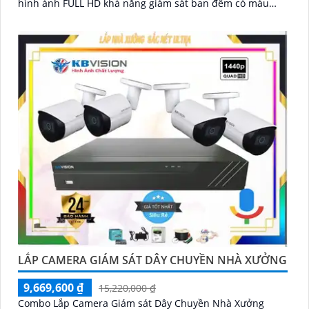
hình ảnh FULL HD khả năng giám sát ban đêm có màu
20m thương hiệu kbvision
LẮP CAMERA GIÁM SÁT DÂY CHUYỀN NHÀ XƯỞNG
9,669,600 ₫
15,220,000 ₫
Combo Lắp Camera Giám sát Dây Chuyền Nhà Xưởng