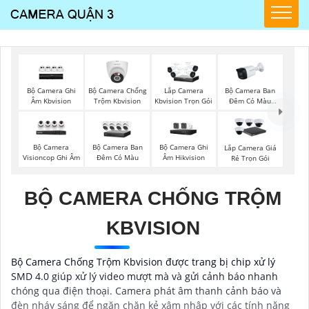
Bộ Camera Ghi
Bộ Camera Chống
Bộ Camera Ban
Lắp Camera
Âm Kbvision
Trộm Kbvision
Đêm Có Màu
Kbvision Trọn Gói
Kbvision
Bộ Camera
Bộ Camera Ban
Bộ Camera Ghi
Lắp Camera Giá
Visioncop Ghi Âm
Đêm Có Màu
Âm Hikvision
Rẻ Trọn Gói
BỘ CAMERA CHỐNG TRỘM
KBVISION
Bộ Camera Chống Trộm Kbvision được trang bị chip xử lý
SMD 4.0 giúp xử lý video mượt mà và gửi cảnh báo nhanh
chóng qua điện thoại. Camera phát âm thanh cảnh báo và
đèn nháy sáng để ngăn chặn kẻ xâm nhập với các tính năng