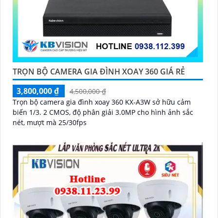
TRỌN BỘ CAMERA GIA ĐÌNH XOAY 360 GIÁ RẺ
3,800,000 ₫
4,500,000 ₫
Trọn bộ camera gia đình xoay 360 KX-A3W sở hữu cảm
biến 1/3. 2 CMOS, độ phân giải 3.0MP cho hình ảnh sắc
nét, mượt mà 25/30fps