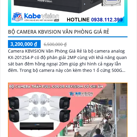
BỘ CAMERA KBVISION VĂN PHÒNG GIÁ RẺ
3,200,000 ₫
6,500,000 ₫
Camera KBVISION Văn Phòng Giá Rẻ là bộ camera analog
KX-2012S4-P có độ phân giải 2MP cùng với khả năng quan
sát ban đêm hồng ngoại 20m giúp ghi hình cả ngay lẫn
đêm. Trong bộ camera này còn kèm theo 1 ổ cứng 500GB
và 1 đầu ghi hình analog KX-7104T giúp lưu trữ video
giám sát trong 7 ngày cho 4 mắt camera