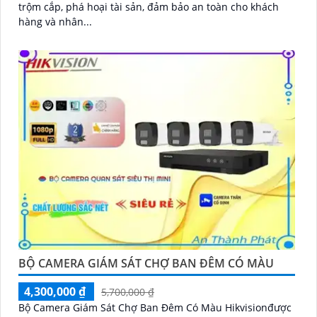
trộm cắp, phá hoại tài sản, đảm bảo an toàn cho khách
hàng và nhân...
BỘ CAMERA GIÁM SÁT CHỢ BAN ĐÊM CÓ MÀU
4,300,000 ₫
5,700,000 ₫
Bộ Camera Giám Sát Chợ Ban Đêm Có Màu Hikvisionđược