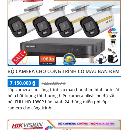
Camera của Hikvision được biết đến là một trong
những thương hiệu hàng đầu thế giới về giải pháp an
ninh video. Với các tính năng và công nghệ tiên tiến,
camera Hikvision không chỉ
chắc chắn
chất lượng
hình ảnh sắc nét mà còn đem đến sự tin cậy và an
toàn cho dự án của quý vị.
Nếu quý vị quan tâm đến việc lắp đặt camera Hikvision
giá rẻ và chuyên nghiệp cho dự án của mình, chúng tôi
luôn sẵn lòng hỗ trợ và tư vấn cho quý vị.
BỘ CAMERA CHO CÔNG TRÌNH CÓ MÀU BAN ĐÊM
7,150,000 ₫
12,520,000 ₫
Lắp camera cho công trình có màu ban đêm hình ảnh sắt
nét chất lượng tót thương hiệu camera hikvision độ sắt
nét FULL HD 1080P bảo hành 24 tháng miễn phí lắp
camera cho công trình...