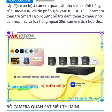
4,000,000 ₫
5,600,000 ₫
Lắp đặt trọn bộ 4 camera quan sát nhà sách chính hãng
của HIKVISION với độ phân giải 2MP full HD 1080P camera
thân trụ Smart HybirdLight hỗ trợ đàm thoại 2 chiều nhờ
tích hợp mic và loa hồng ngoại 25m camera tích hợp đèn
trợ sáng lên đến 20m cho hình ảnh ban đêm có màu.
BỘ CAMERA QUAN SÁT SIÊU THỊ MINI