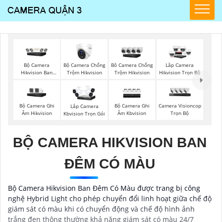
Bộ Camera
Bộ Camera Chống
Bô Camera Chống
Lắp Camera
Hikvision Ban
Trộm Hikvision
Trộm Hikvision
Hikvision Trọn Bộ
Đêm Có Màu
Bộ Camera Ghi
Bộ Camera Ghi
Camera Visioncop
Lắp Camera
Âm Hikvision
Âm Kbvision
Trọn Bộ
Kbvision Trọn Gói
BỘ CAMERA HIKVISION BAN
ĐÊM CÓ MÀU
Bộ Camera Hikvision Ban Đêm Có Màu được trang bị công
nghệ Hybrid Light cho phép chuyển đổi linh hoạt giữa chế độ
giám sát có màu khi có chuyển động và chế độ hình ảnh
trắng đen thông thường khả năng giám sát có màu 24/7