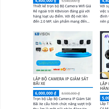
4,800,000 ₫
4,8
5,540,000 ₫
Thiết kế trọn bộ Bộ Camera Wifi Giá
Với s
Rẻ ngoài trời KBvision đáng giá với
việc 
hàng loạt ưu điểm. Với độ nét lên
đình 
đến 2.0 MP, sản phẩm mang đến
nên phổ biến
hình ảnh sắc nét và chất lượng tuyệt
này, 
vời
chọn 
và ch
LẮP BỘ CAMERA IP GIÁM SÁT
BÃI XE
LẮP
HÀN
6,000,000 ₫
8,500,000 ₫
5,0
Trọn bộ Lắp Bộ Camera IP Giám Sát
Lắp T
Bãi Xe cấu hình chức năng vượt trội
Có Mà
thu âm là một giải pháp đáng tin