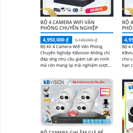
BỘ 4 CAMERA WIFI VĂN
BỘ 4
PHÒNG CHUYÊN NGHIỆP
PHÒ
4,950,000 ₫
4,9
6,180,000 ₫
Bộ kit 4 Camera Wifi Văn Phòng
Bộ 4 
Chuyên Nghiệp KBvision không chỉ
KBvis
đáp ứng nhu cầu giám sát an ninh
cho c
mà còn mang lại trải nghiệm vượt
hạn chế. Đây là s
trội với chức năng thu âm và loa tích
lượng
hợp. Với...
KBvis
đáng 
loa t
'
BỘ CAMERA GHI ÂM GIÁ RẺ