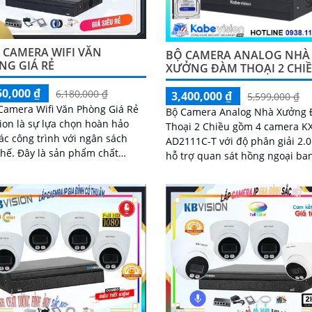
 CAMERA WIFI VĂN
BỘ CAMERA ANALOG NHÀ
NG GIÁ RẺ
XƯỞNG ĐÀM THOẠI 2 CHI
50,000 ₫
6,180,000 ₫
3,400,000 ₫
5,599,000 ₫
Camera Wifi Văn Phòng Giá Rẻ
Bộ Camera Analog Nhà Xưởng
ion là sự lựa chọn hoàn hảo
Thoại 2 Chiều gồm 4 camera K
ác công trình với ngân sách
AD2111C-T với độ phân giải 2.
ản phẩm chất
hỗ trợ quan sát hồng ngoại ba
 cao của thương hiệu nổi tiếng
đêm rõ nét đến 30m. Hệ thống nổi
ion, được trang bị tính năng
bật với khả năng...
chú ý là khả năng thu âm và
ích hợp