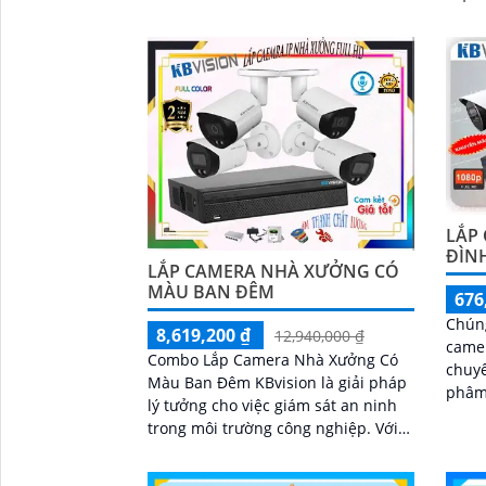
thoại từ xa
cấp. Được trang bị chức năng thu
âm ch
LẮP
ĐÌN
LẮP CAMERA NHÀ XƯỞNG CÓ
MÀU BAN ĐÊM
676
Chúng
8,619,200 ₫
12,940,000 ₫
camer
Combo Lắp Camera Nhà Xưởng Có
chuyên
Màu Ban Đêm KBvision là giải pháp
phâm
lý tưởng cho việc giám sát an ninh
1 đầu
trong môi trường công nghiệp. Với
thiết kế tinh tế và chất lượng tốt,
camera...