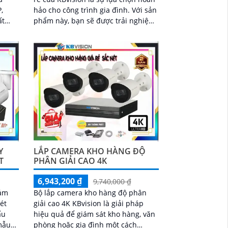
,
hảo cho công trình gia đình. Với sản
ất
phẩm này, bạn sẽ được trải nghiệm
chất lượng hình ảnh sắc nét đạt độ
phân giải 2K, đáp ứng mọi nhu cầu
giám sát hiệu quả
Y
LẮP CAMERA KHO HÀNG ĐỘ
T
PHÂN GIẢI CAO 4K
6,943,200 ₫
9,740,000 ₫
iám
Bộ lắp camera kho hàng độ phân
ét
giải cao 4K KBvision là giải pháp
ấu
hiệu quả để giám sát kho hàng, văn
mẫu
phòng hoặc gia đình một cách