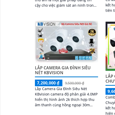
kết h
cậy cho việc giám sát an ninh trong
tiên t
bãi đậu xe. r>Bộ camera này được
phẩm
thiết kế để cung cấp hình ảnh sắc
an ni
nét và âm thanh chất lượng cao
toàn 
LẮP CAMERA GIA ĐÌNH SIÊU
NÉT KBVISION
LẮP
CHU
7,200,000 ₫
9,500,000 ₫
Lắp Camera Gia Đình Siêu Nét
9,6
KBvision camera độ phân giải 4.0MP
Comb
hiển thị hình ảnh 2k thích hợp thu
Chuyề
âm thanh cùng hồng ngoại 30m
kết h
giám sát dễ dàng qua mạng điện
hiện 