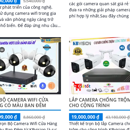
00,000 ₫
5,540,000 ₫
các gói camera quan sát giá rẻ
ự phát triển của công nghệ,
đưa ra những giải pháp camera
sử dụng camera wifi trong gia
phí hợp lý nhất.Sau đây chúng 
và văn phòng ngày càng trở
giới thiệu dòng camera quan sá
. Để đáp ứng nhu cầu
đình ghi âm 2k.
bộ camera wifi KBvision là lựa
lý tưởng với giá cả phải chăng
ất lượng ổn định
 BỘ CAMERA WIFI CỬA
LẮP CAMERA CHỐNG TRỘ
G CÓ MÀU BAN ĐÊM
CHO CỘNG TRÌNH
99,000 ₫
19,000,000 ₫
8,860,000 ₫
43,180,000 ₫
rọn Bộ Camera Wifi Cửa Hàng
Thiết kế trọn bộ lắp Camera c
u Ban Đêm từ KBvision là sự
trộm cho cộng trình KBvision đ