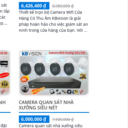
 sát
6,426,400 ₫
8,980,000 ₫
n lắp
Thiết kế trọn bộ Camera Wifi Cửa
các
Hàng Có Thu Âm KBvision là giải
ệp.
pháp hoàn hảo cho việc giám sát an
a
ninh trong cửa hàng của bạn. Với độ
 phí
phân giải 2.0 MP, camera này cung
cấp...
ÌNH
CAMERA QUAN SÁT NHÀ
XƯỞNG SIÊU NÉT
6,000,000 ₫
7,500,000 ₫
 đặt
Camera quan sát nhà xưởng siêu