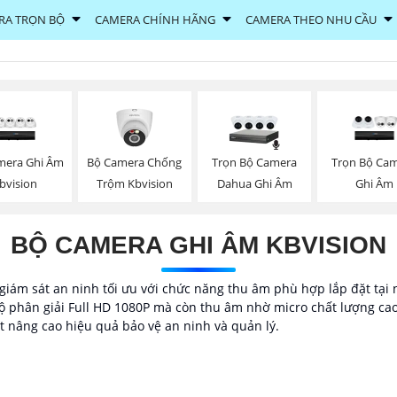
RA TRỌN BỘ
CAMERA CHÍNH HÃNG
CAMERA THEO NHU CẦU
mera Ghi Âm
Bộ Camera Chống
Trọn Bộ Camera
Trọn Bộ Ca
bvision
Trộm Kbvision
Dahua Ghi Âm
Ghi Âm
BỘ CAMERA GHI ÂM KBVISION
iám sát an ninh tối ưu với chức năng thu âm phù hợp lắp đặt tại
độ phân giải Full HD 1080P mà còn thu âm nhờ micro chất lượng cao
t nâng cao hiệu quả bảo vệ an ninh và quản lý.