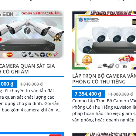
mã phong phú. Với công nghệ hình
ất lượng, dễ...
ảnh sắc nét 4
 CAMERA QUAN SÁT GIA
H CÓ GHI ÂM
LẮP TRỌN BỘ CAMERA VĂ
PHÒNG CÓ THU TIẾNG
,000 ₫
1,040,000 ₫
 tôi chuyên tư vấn lắp đặt
7,354,400 ₫
11,080,000 ₫
a quan sát chất lượng cao
Combo Lắp Trọn Bộ Camera Vă
 dụng cho gia đình. Gói sản
Phòng Có Thu Tiếng KBvision là
 bao gồm 4 camera ghi âm và
pháp hoàn hảo cho việc giám s
 ghi hình và ổ cứng lưu trũ
văn phòng hoặc doanh nghiệp. Sả
phẩm này được tích hợp khả n
thu tiếng cùng...