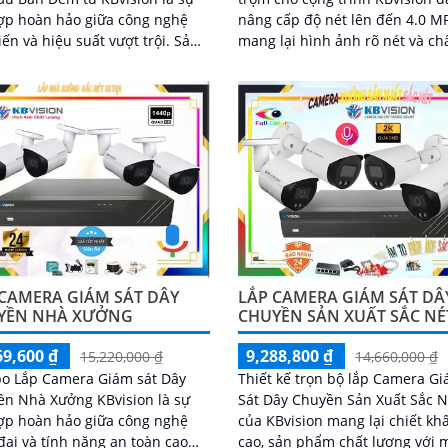
ợp hoàn hảo giữa công nghệ
nâng cấp độ nét lên đến 4.0 MP
iến và hiệu suất vượt trội. Sản
mang lại hình ảnh rõ nét và ch
 này tích hợp nhiều công nghệ
lượng cao hơn. Bộ camera này
nh tiên tiến, đảm bảo sự an
không chỉ đáp ứng...
cho cửa hàng của bạn
 CAMERA GIÁM SÁT DÂY
LẮP CAMERA GIÁM SÁT DÂ
YỀN NHÀ XƯỞNG
CHUYỀN SẢN XUẤT SẮC NÉ
69,600 ₫
9,288,800 ₫
15,220,000 ₫
14,660,000 ₫
o Lắp Camera Giám sát Dây
Thiết kế trọn bộ lắp Camera G
n Nhà Xưởng KBvision là sự
Sát Dây Chuyền Sản Xuất Sắc N
ợp hoàn hảo giữa công nghệ
của KBvision mang lại chiết kh
đại và tính năng an toàn cao
cao, sản phẩm chất lượng với 