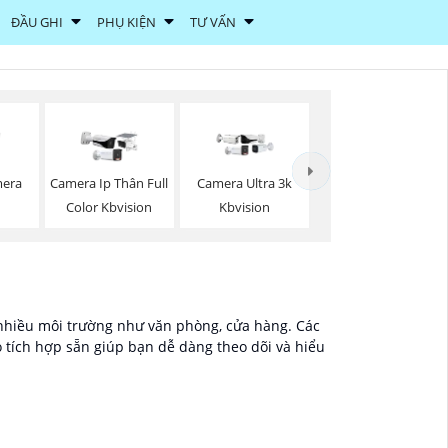
ĐẦU GHI
PHỤ KIỆN
TƯ VẤN
mera
Camera Ip Thân Full
Camera Ultra 3k
Color Kbvision
Kbvision
 nhiều môi trường như văn phòng, cửa hàng. Các
 tích hợp sẵn giúp bạn dễ dàng theo dõi và hiểu