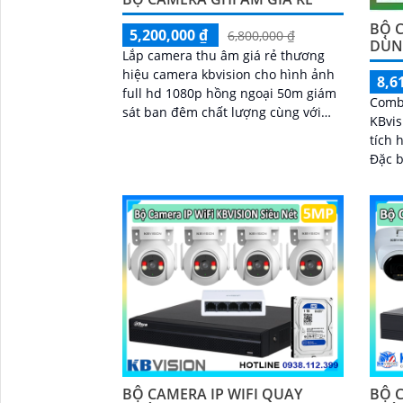
BỘ 
5,200,000 ₫
6,800,000 ₫
DÙN
Lắp camera thu âm giá rẻ thương
hiệu camera kbvision cho hình ảnh
8,6
full hd 1080p hồng ngoại 50m giám
Comb
sát ban đêm chất lượng cùng với
KBvis
chức năng thu âm thanh to rõ thiết
tích 
kế chắc chắn bằng kim loại tinh tế.
Đặc b
thu â
sát h
BỘ CAMERA IP WIFI QUAY
BỘ 