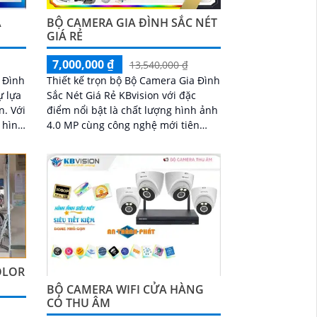
À
BỘ CAMERA GIA ĐÌNH SẮC NÉT
GIÁ RẺ
7,000,000 ₫
13,540,000 ₫
a Đình
Thiết kế trọn bộ Bộ Camera Gia Đình
ự lựa
Sắc Nét Giá Rẻ KBvision với đặc
Với
điểm nổi bật là chất lượng hình ảnh
 hình
4.0 MP cùng công nghệ mới tiên
sự
tiến. Mỗi chi tiết của sản phẩm đều
của
được...
OLOR
BỘ CAMERA WIFI CỬA HÀNG
CÓ THU ÂM