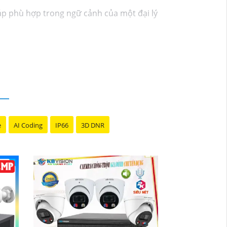
háp phù hợp trong ngữ cảnh của một đại lý
ể nhận ưu đãi đặc biệt và được tư vấn về
ể được hỗ trợ tốt nhất từ đội ngũ chuyên
ãy đến với chúng tôi để trải nghiệm dịch vụ
i bán hàng của bạn. Nếu có bất kỳ yêu cầu
e
AI Coding
IP66
3D DNR