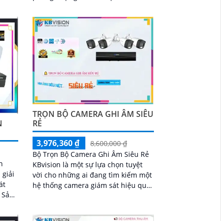
chuyên nghiệp. Bộ sản phẩm này
được trang bị khả năng thu âm
trong phạm vi 3m, giúp ghi lại âm
thanh một cách rõ ràng
TRỌN BỘ CAMERA GHI ÂM SIÊU
RẺ
N
3,976,360 ₫
8,600,000 ₫
Bộ Trọn Bộ Camera Ghi Âm Siêu Rẻ
n
KBvision là một sự lựa chọn tuyệt
 giải
vời cho những ai đang tìm kiếm một
át
hệ thống camera giám sát hiệu quả
n
với chi phí hợp lý. Bộ trọn bộ gồm
ăng
nhiều camera, đầu ghi hình và các
phụ kiện cần thiết