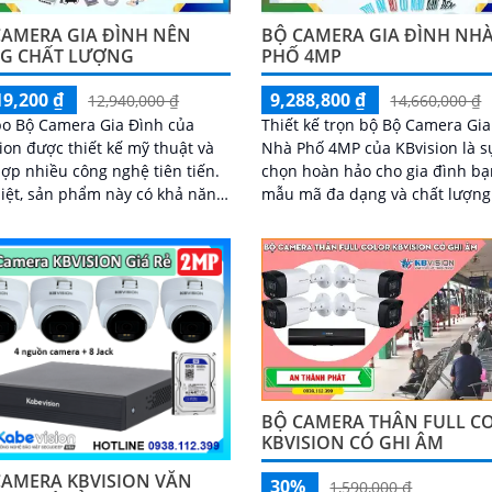
CAMERA GIA ĐÌNH NÊN
BỘ CAMERA GIA ĐÌNH NH
G CHẤT LƯỢNG
PHỐ 4MP
19,200 ₫
9,288,800 ₫
12,940,000 ₫
14,660,000 ₫
o Bộ Camera Gia Đình của
Thiết kế trọn bộ Bộ Camera Gi
ion được thiết kế mỹ thuật và
Nhà Phố 4MP của KBvision là s
hợp nhiều công nghệ tiên tiến.
chọn hoàn hảo cho gia đình bạn. 
iệt, sản phẩm này có khả năng
mẫu mã đa dạng và chất lượng
m trong phạm vi 3m, giúp giám
ảnh sáng đẹp, bạn sẽ có thêm 
iệu quả trong không gian nhỏ
yên tâm khi giám sát ngôi nhà 
mình
BỘ CAMERA THÂN FULL C
KBVISION CÓ GHI ÂM
CAMERA KBVISION VĂN
30%
1,590,000 ₫