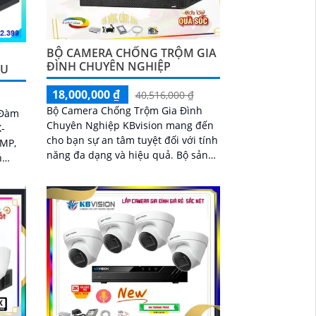
BỘ CAMERA CHỐNG TRỘM GIA
ĐÌNH CHUYÊN NGHIỆP
ỀU
18,000,000 ₫
40,516,000 ₫
Bộ Camera Chống Trộm Gia Đình
 Đàm
Chuyên Nghiệp KBvision mang đến
X-
cho bạn sự an tâm tuyệt đối với tính
0MP,
năng đa dạng và hiệu quả. Bộ sản
n
phẩm này bao gồm đầy đủ các loại
camera giám...