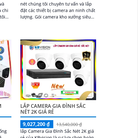
 và
nét chúng tôi chuyên tư vấn và lắp
 chi
đặt các thiết bị camera an ninh chất
tôi
lượng. Gói camera kho xưởng siêu
t gia
nét bao gồm 1 đầu ghi và 4 camera
và ổ cứng lưu trữ
M
LẮP CAMERA GIA ĐÌNH SẮC
NÉT 2K GIÁ RẺ
9,027,200 ₫
13,540,000 ₫
hống
lắp Camera Gia Đình Sắc Nét 2K giá
ã
rẻ của KBvision là sự lựa chọn hoàn