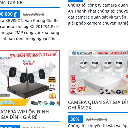
NG GIÁ RẺ
Chúng tôi công ty camera quan
An Thành Phát chúng tôi chuyê
00,000 ₫
6,500,000 ₫
đặt camera quan sát và tư vấn 
ra KBVISION Văn Phòng Giá Rẻ
giải pháp camera chuyên nghi
 camera analog KX-2012S4-P có
Đưa ra những giải pháp camer
ân giải 2MP cùng với khả năng
quan sát phù hợp tiết kiệm chi
 sát ban đêm hồng ngoại 20m
nhất
ghi hình cả ngay lẫn đêm.
g bộ camera này còn kèm theo
ứng 500GB và 1 đầu ghi hình
g KX-7104T giúp lưu trữ video
sát trong 7 ngày cho 4 mắt
ra
CAMERA QUAN SÁT GIA Đ
GHI ÂM 2K
CAMERA WIFI ỔN ĐỊNH
GIA ĐÌNH GIÁ RẺ
30%
2,340,000 ₫
Chúng tôi chuyên tư vấn và lắp