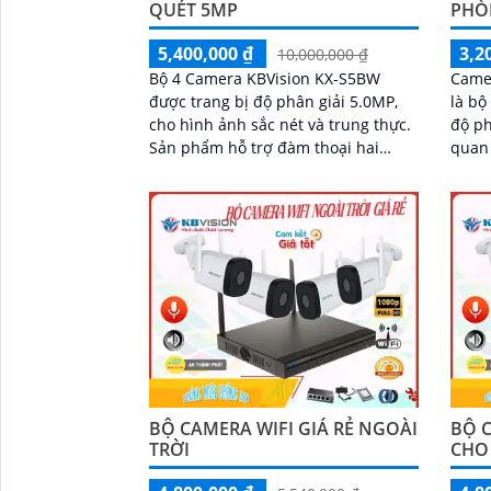
QUÉT 5MP
PHÒ
5,400,000 ₫
3,2
10,000,000 ₫
Bộ 4 Camera KBVision KX-S5BW
Came
được trang bị độ phân giải 5.0MP,
là bộ
cho hình ảnh sắc nét và trung thực.
độ ph
Sản phẩm hỗ trợ đàm thoại hai
quan
chiều cùng khả năng phát hiện
giúp 
chuyển động thông...
Tron
1 ổ c
analo
giám 
came
BỘ CAMERA WIFI GIÁ RẺ NGOÀI
BỘ 
TRỜI
CHO 