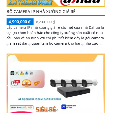
BỘ CAMERA IP NHÀ XƯỞNG GIÁ RẺ
4,900,000 ₫
8,200,000 ₫
Lắp camera IP nhà xưởng giá rẻ sắc nét của nhà Dahua là
sự lựa chọn hoàn hảo cho công ty xưởng sản xuất có nhu
cầu bảo vệ an ninh với chi phí tiết kiệm đây là gói camera
giám sát đáng quan tâm bộ camera kho hàng nhà xưởng
công nghệ IP đảm bảo cung cấp hình ảnh rõ nét chất
lượng cao cho người dùng với bộ camera camera IP
Dahua bảo vệ an ninh cho xưởng sản xuất tuyệt đối.