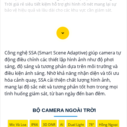
Trời giá rẻ siêu tiết kiệm hỗ trợ ghi hình rõ nét mang lại sự
bảo vệ hiệu quả và lâu dài cho các khu vực cần giám sát.
Dạ chào bạn, dưới đây là một số thông tin về Camera
Thiết Kế Dạng Thân mà bạn có thể quan tâm:
Công nghệ SSA (Smart Scene Adaptive) giúp camera tự
✳️
1:
Hikvision DS-2CD2142FWD-I: Camera IP 4MP, chất
động điều chỉnh các thiết lập hình ảnh như độ phơi
lượng hình ảnh cao, hỗ trợ các tính năng thông minh
sáng, độ sáng và tương phản dựa trên môi trường và
như phát hiện chuyển động, hồng ngoại thông minh.
điều kiện ánh sáng. Nhờ khả năng nhận diện và tối ưu
💠
2:
Dahua IPC-HDW4433C-A: Camera IP 4MP, công
hóa cảnh quay, SSA cải thiện chất lượng hình ảnh,
nghệ Starlight cho hình ảnh màu ban đêm, chống
mang lại độ sắc nét và tương phản tốt hơn trong mọi
ngược sáng tốt, thiết kế chống nước, bụi IP67
tình huống giám sát, từ ban ngày đến ban đêm.
♚ Chức Cao Cấp
3:
Vantech VP-131N: Camera Analog
1.3MP, có khả năng quan sát trong điều kiện thiếu
sáng, chất lượng hình ảnh tốt, dễ sử dụng và lắp đặt.
BỘ CAMERA NGOÀI TRỜI
Nhớ kiểm tra các yêu cầu kỹ thuật và tính năng mà
bạn cần trước khi lựa chọn camera phù hợp với nhu
Mic Và Loa
IP66
3D DNR
AI
Dual Light
78°
Hồng Ngoại