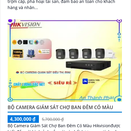
trộm cắp, phá hoại tài sản, đảm bảo an toàn cho khách
hàng và nhân...
BỘ CAMERA GIÁM SÁT CHỢ BAN ĐÊM CÓ MÀU
4,300,000 ₫
5,700,000 ₫
Bộ Camera Giám Sát Chợ Ban Đêm Có Màu Hikvisionđược