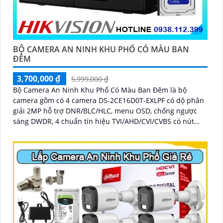
BỘ CAMERA AN NINH KHU PHỐ CÓ MÀU BAN
ĐÊM
3,700,000 ₫
5,999,000 ₫
Bộ Camera An Ninh Khu Phố Có Màu Ban Đêm là bộ
camera gồm có 4 camera DS-2CE16D0T-EXLPF có dộ phân
giải 2MP hỗ trợ DNR/BLC/HLC, menu OSD, chống ngược
sáng DWDR, 4 chuẩn tín hiệu TVI/AHD/CVI/CVBS có nút
chuyển, tiêu chuẩn IP67 chống nước cực tốt. Với Bộ
Camera này khu phố của bạn sẽ được giám sát 24/7 đảm
bảo được an ninh giúp bạn thành khu phố văn hóa