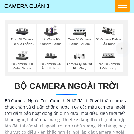
Trọn Bộ Camera
Trọn Bộ Camera
Lắp Trọn Bộ
Bộ Camera Dahua
Dahua Chống
Dahua Ghi Âm
Camera Dahua
Báo Động
Trộm
Bộ Camera Full
Bộ Camera Ghi
Camera Quan Sát
Trọn Bộ Camera
Color Dahua
Âm Hikvision
Bán Chạy
Ip Visioncop
BỘ CAMERA NGOÀI TRỜI
Bộ Camera Ngoài Trời được thiết kế đặc biệt với thân camera
chắc chắn và chuẩn chống nước IP67 các mẫu camera ngoài
trời đảm bảo hoạt động ổn định dưới mọi điều kiện thời tiết
khắc nghiệt như mưa, nắng. Thiết kế dạng thân trụ phù hợp
lắp đặt tại các vị trí ngoài trời như nhà xưởng, kho hàng, hay
khu vực có điều kiện khắc nghiệt. Gói lắp đặt Camera Ngoài