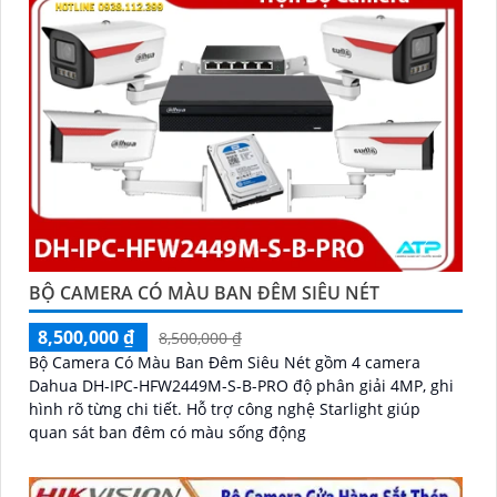
BỘ CAMERA CÓ MÀU BAN ĐÊM SIÊU NÉT
8,500,000 ₫
8,500,000 ₫
Bộ Camera Có Màu Ban Đêm Siêu Nét gồm 4 camera
Dahua DH-IPC-HFW2449M-S-B-PRO độ phân giải 4MP, ghi
hình rõ từng chi tiết. Hỗ trợ công nghệ Starlight giúp
quan sát ban đêm có màu sống động