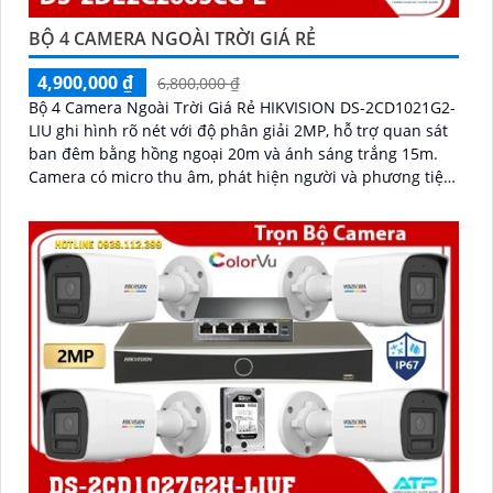
BỘ 4 CAMERA NGOÀI TRỜI GIÁ RẺ
4,900,000 ₫
6,800,000 ₫
Bộ 4 Camera Ngoài Trời Giá Rẻ HIKVISION DS-2CD1021G2-
LIU ghi hình rõ nét với độ phân giải 2MP, hỗ trợ quan sát
ban đêm bằng hồng ngoại 20m và ánh sáng trắng 15m.
Camera có micro thu âm, phát hiện người và phương tiện,
xử lý hình ảnh tốt với chống ngược sáng DWDR, BLC, giảm
nhiễu 3D DNR