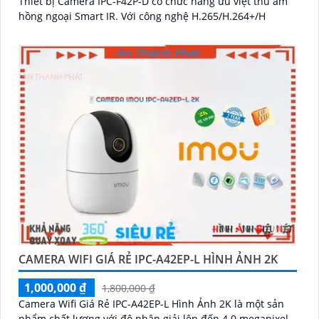
Thiết bị Camera IPC-F42P-D có chức năng ưu việt thu âm
hồng ngoại Smart IR. Với công nghệ H.265/H.264+/H
CAMERA WIFI GIÁ RẺ IPC-A42EP-L HÌNH ẢNH 2K
1,000,000 ₫
1,800,000 ₫
Camera Wifi Giá Rẻ IPC-A42EP-L Hình Ảnh 2K là một sản
phẩm chất lượng với độ phân giải lên đến 4.0 megapixel,