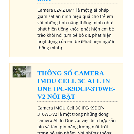
Camera EZVIZ BM1 là một giải pháp
giám sát an ninh hiệu quả cho trẻ em
với những tính năng thông minh như:
phát hiện tiếng khóc, phát hiện em bé
trèo khỏi nôi (Em bé bỏ đi), phát hiện
hoạt động của em bé (Phát hiện người
thông minh).
THÔNG SỐ CAMERA
IMOU CELL 3C ALL IN
ONE IPC-K9DCP-3T0WE-
V2 NỔI BẬT
Camera IMOU Cell 3C IPC-K9DCP-
3T0WE-V2 là một trong những dòng
camera All In One với việc tích hợp sẵn
pin và tấm pin năng lượng mặt trời
trong bộ sản phẩm. Với những thông