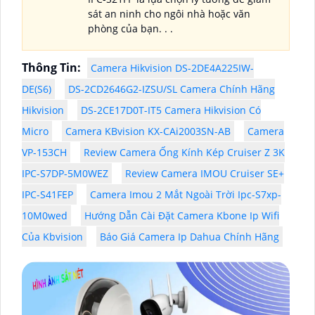
sát an ninh cho ngôi nhà hoặc văn
phòng của bạn. . .
Thông Tin:
Camera Hikvision DS-2DE4A225IW-
DE(S6)
DS-2CD2646G2-IZSU/SL Camera Chính Hãng
Hikvision
DS-2CE17D0T-IT5 Camera Hikvision Có
Micro
Camera KBvision KX-CAi2003SN-AB
Camera
VP-153CH
Review Camera Ống Kính Kép Cruiser Z 3K
IPC-S7DP-5M0WEZ
Review Camera IMOU Cruiser SE+
IPC-S41FEP
Camera Imou 2 Mắt Ngoài Trời Ipc-S7xp-
10M0wed
Hướng Dẫn Cài Đặt Camera Kbone Ip Wifi
Của Kbvision
Báo Giá Camera Ip Dahua Chính Hãng