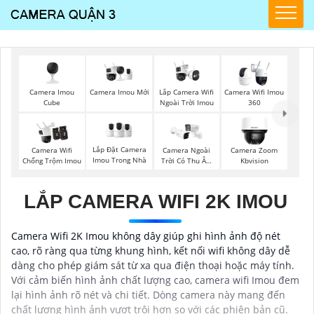
Camera Imou
Camera Imou Mới
Lắp Camera Wifi
Camera Wifi Imou
Cube
Ngoài Trời Imou
360
Lắp Đặt Camera
Camera Wifi
Camera Ngoài
Camera Zoom
Imou Trong Nhà
Chống Trộm Imou
Trời Có Thu Âm
Kbvision
Hik
LẮP CAMERA WIFI 2K IMOU
Camera Wifi 2K Imou không dây giúp ghi hình ảnh độ nét
cao, rõ ràng qua từng khung hình, kết nối wifi không dây dễ
dàng cho phép giám sát từ xa qua điện thoại hoặc máy tính.
Với cảm biến hình ảnh chất lượng cao, camera wifi Imou đem
lại hình ảnh rõ nét và chi tiết. Dòng camera này mang đến
chất lượng hình ảnh vượt trội hơn so với các phiên bản cũ.