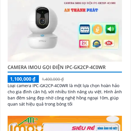
nhân tạo, cảm biến chuyển động thông minh giúp
tăng cường tính năng bảo mật.
🌐
5:
Hỗ trợ dịch vụ sau bán hàng: Imou cung cấp dịch
vụ hỗ trợ khách hàng tốt sau khi mua sản phẩm, bảo
đảm rằng bạn sẽ có sự trợ giúp nhanh chóng khi cần
thiết.
Hy vọng những thông tin trên giúp bạn tìm được lựa
chọn hoàn hảo cho Camera Wifi Imou giá rẻ.
CAMERA IMOU GỌI ĐIỆN IPC-GK2CP-4C0WR
1,100,000 ₫
1,400,000 ₫
Loại camera IPC-GK2CP-4C0WR là một lựa chọn hoàn hảo
cho gia đình căn hộ, với nhiều tính năng ưu việt. Hình ảnh
ban đêm sáng đẹp nhờ công nghệ hồng ngoại 10m, giúp
quan sát hiệu quả trong bóng tối