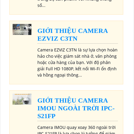
số...
GIỚI THIỆU CAMERA
EZVIZ C3TN
Camera EZVIZ C3TN là sự lựa chọn hoàn
hảo cho việc giám sát nhà ở, văn phòng
hoặc cửa hàng của bạn. Với độ phân
giải Full HD 1080P, kết nối Wi-Fi ổn định
và hồng ngoại thông...
GIỚI THIỆU CAMERA
IMOU NGOÀI TRỜI IPC-
S21FP
Camera IMOU quay xoay 360 ngoài trời
IPC-S21FP là lựa chọn lý tưởng để giám