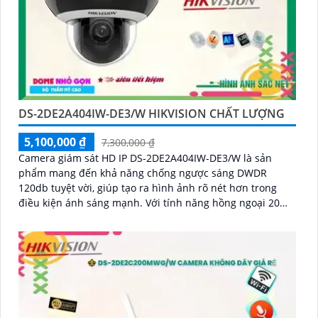
DS-2DE2A404IW-DE3/W HIKVISION CHẤT LƯỢNG
5,100,000 ₫
7,300,000 ₫
Camera giám sát HD IP DS-2DE2A404IW-DE3/W là sản
phẩm mang đến khả năng chống ngược sáng DWDR
120db tuyệt vời, giúp tạo ra hình ảnh rõ nét hơn trong
điều kiện ánh sáng mạnh. Với tính năng hồng ngoại 20m,
camera cho phép giám sát ban đêm một cách dễ dàng