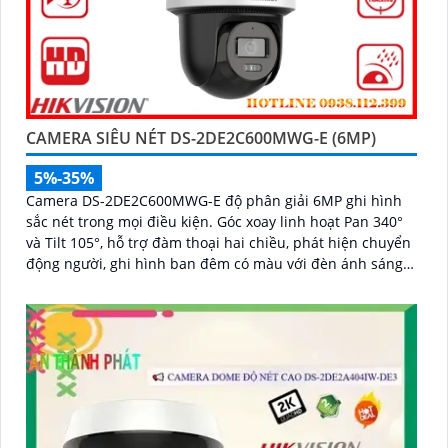
CAMERA SIÊU NÉT DS-2DE2C600MWG-E (6MP)
5%-35%
Camera DS-2DE2C600MWG-E độ phân giải 6MP ghi hình
sắc nét trong mọi điều kiện. Góc xoay linh hoạt Pan 340°
và Tilt 105°, hỗ trợ đàm thoại hai chiều, phát hiện chuyển
động người, ghi hình ban đêm có màu với đèn ánh sáng
trắng 30m, lưu trữ lên tới 512GB, phù hợp giám sát toàn
diện