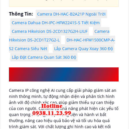
Thông Tin:
Camera DH-HAC-B2A21P Ngoài Trời
Camera Dahua DH-IPC-HFW2241S-S Tiết Kiệm
Camera Hikvision DS-2CD1327G2H-LIUF
Camera
Hikvision DS-2CD1T27G2-L
DH-HAC-HFW1500CMP-A-
S2 Camera Siêu Nét
Lắp Camera Quay Xoay 360 Độ
Lắp Đặt Camera Quan Sát 360 Độ
ƯU ĐIỂM CỦA CAMERA IP DỰA TRÊN CÔNG
NGHỆ AI
Camera IP công nghệ AI cung cấp giải pháp giám sát an
ninh thông minh, tự động nhận diện và phân tích hình
ảnh với độ chính xác cao, giúp giảm thiểu sự can thiệp
của con người. Camera có khả năng phát hiện các yếu tố
quan trọng như người, phương tiện và hành vi bất
thường, nâng cao hiệu quả bảo vệ và tối ưu hóa quá
trình giám sát. Với chất lượng ghi hình cao và kết nối