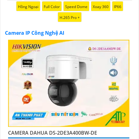
mang lại sự tiện lợi tối đa cho người sử dụng, bảo đảm
Hồng Ngoại
Full Color
Speed Dome
Xoay 360
IP66
an toàn trong mọi tình huống.
H.265 Pro +
Camera IP Công Nghệ AI
'
CAMERA DAHUA DS-2DE3A400BW-DE