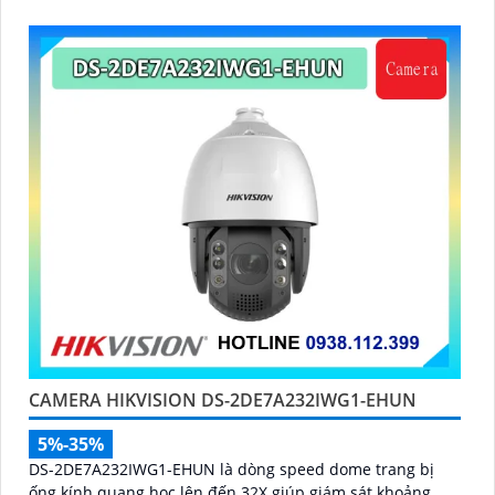
CAMERA HIKVISION DS-2DE7A232IWG1-EHUN
5%-35%
DS-2DE7A232IWG1-EHUN là dòng speed dome trang bị
ống kính quang học lên đến 32X giúp giám sát khoảng