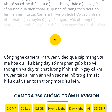
Khi có sự cố, hệ thống tự động kích hoạt báo động và gửi
cảnh báo qua điện thoại, giúp bạn dễ dàng theo dõi tình
hình an ninh từ xa. Camera Hikvision tích hợp các tính năng
như phát hiện chuyển động của người, vật, phương tiện,
giúp ghi lại hình ảnh và gửi thông báo ngay lập tức khi có sự
xâm nhập.
Camera IP Công Nghệ AI là lựa chọn tối ưu cho hệ
Công nghệ camera IP truyền video qua cáp mạng với
thống giám sát an ninh, với khả năng nhận diện thông
mã hóa dữ liệu bằng dãy số nhị phân giúp bảo vệ
minh và tự động phân tích hình ảnh. Nhờ vào trí tuệ
thông tin và duy trì chất lượng hình ảnh. Ngay cả khi
nhân tạo, camera có thể phát hiện đối tượng, nhận
truyền tải xa, hình ảnh vẫn sắc nét, hỗ trợ giám sát
diện khuôn mặt, và theo dõi chuyển động với độ chính
hiệu quả và an toàn trong mọi điều kiện.
xác cao. Hệ thống giám sát không chỉ giúp tối ưu hóa
quá trình theo dõi mà còn tăng cường hiệu quả bảo vệ
CAMERA 360 CHỐNG TRỘM HIKVISION
an ninh, đáp ứng yêu cầu khắt khe của các môi trường
giám sát chuyên nghiệp. Tính năng kết nối linh hoạt và
2.0 MP
Có Led
128GB
Hybrid Light
Day Night
AI
3D DNR
dễ dàng quản lý qua các ứng dụng hoặc nền tảng web