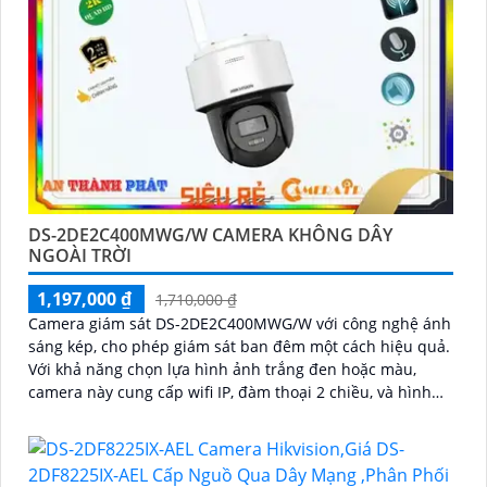
DS-2DE2C400MWG/W CAMERA KHÔNG DÂY
NGOÀI TRỜI
1,197,000 ₫
1,710,000 ₫
Camera giám sát DS-2DE2C400MWG/W với công nghệ ánh
sáng kép, cho phép giám sát ban đêm một cách hiệu quả.
Với khả năng chọn lựa hình ảnh trắng đen hoặc màu,
camera này cung cấp wifi IP, đàm thoại 2 chiều, và hình
ảnh sắc nét với chip HYBRID