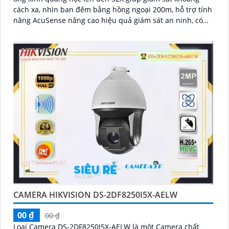
cách xa, nhìn ban đêm bằng hồng ngoại 200m, hỗ trợ tính
năng AcuSense nâng cao hiệu quả giám sát an ninh, có
tốc độ lấy nét cao nhờ công nghệ Self-learning
CAMERA HIKVISION DS-2DF8250I5X-AELW
00 ₫
00 ₫
Loại Camera DS-2DF8250I5X-AELW là một Camera chất