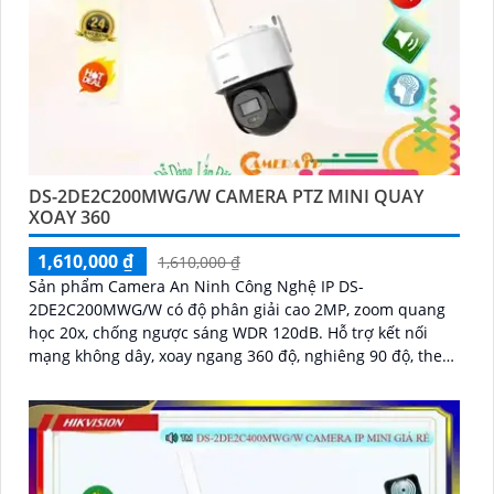
DS-2DE2C200MWG/W CAMERA PTZ MINI QUAY
XOAY 360
1,610,000 ₫
1,610,000 ₫
Sản phẩm Camera An Ninh Công Nghệ IP DS-
2DE2C200MWG/W có độ phân giải cao 2MP, zoom quang
học 20x, chống ngược sáng WDR 120dB. Hỗ trợ kết nối
mạng không dây, xoay ngang 360 độ, nghiêng 90 độ, theo
dõi chuyển động thông minh