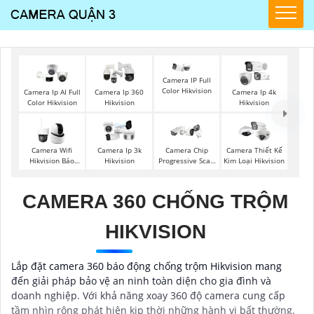
Camera IP Full
Color Hikvision
Camera Ip AI Full
Camera Ip 360
Camera Ip 4k
Color Hikvision
Hikvision
Hikvision
Camera Wifi
Camera Ip 3k
Camera Chip
Camera Thiết Kế
Hikvision Báo
Hikvision
Progressive Scan
Kim Loại Hikvision
Động
CMOS Hikvision
CAMERA 360 CHỐNG TRỘM
HIKVISION
Lắp đặt camera 360 báo động chống trộm Hikvision mang
đến giải pháp bảo vệ an ninh toàn diện cho gia đình và
doanh nghiệp. Với khả năng xoay 360 độ camera cung cấp
tầm nhìn rộng phát hiện kịp thời những hành vi bất thường.