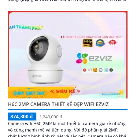
khắc quan trọng nào. Hỗ trợ đàm thoại hai chiều, tầm
nhìn hồng ngoại lên đến 10m và khe cắm thẻ nhớ dung
lượng 512GB, đây chính là camera tối ưu với mức giá vô
cùng hấp dẫn
H6C 2MP CAMERA THIẾT KẾ ĐẸP WIFI EZVIZ
874,300 ₫
1,249,000 ₫
Camera wifi H6C 2MP là một thiết bị camera giá rẻ nhưng
vô cùng mạnh mẽ và tiện dụng. Với độ phân giải 2MP,
chất lượng hình ảnh rõ nét và sắc nét. Camera này có khả