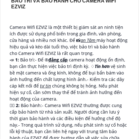
BẢO TRÌ VÀ BẢO HÀNH CHO CAMERA WIFI
EZVIZ
Camera Wifi EZVIZ là một thiết bị giám sát an ninh tiện
ích được sử dụng phổ biến trong gia đình, văn phòng,
cửa hàng và nhiều nơi khác. Để 📸
an Tâm
máy hoạt động
hiệu quả và kéo dài tuổi thọ, việc bảo trì và bảo hành
cho Camera Wifi EZVIZ là rất quan trọng.
📣
1:
Bảo trì:- Để ®️
đẳng cấp
camera hoạt động ổn định,
bạn cần thực hiện việc bảo trì định kỳ. ♢
Tin hơn
vệ sinh
bề mặt camera và ống kính, không để bụi bẩn bám vào
ảnh hưởng đến chất lượng hình ảnh.- Kiểm tra các dây
cáp kết nối để
tự tin
chúng không bị hỏng. Nếu phát
hiện sự cố, cần sớm thay thế để tránh ảnh hưởng đến
hoạt động của camera.
🙆‍♀️
2:
Bảo hành:- Camera Wifi EZVIZ thường được cung
cấp bảo hành từ nhà sản xuất. Người dùng cần lưu ý
thời gian bảo hành và các điều kiện để hưởng chế độ
này.- Trong quá trình sử dụng, nếu phát sinh sự cố hoặc
lỗi kỹ thuật, bạn cần liên hệ ngay với trung tâm bảo
hành của EZVIZ để được hướng dẫn về việc sửa chữa