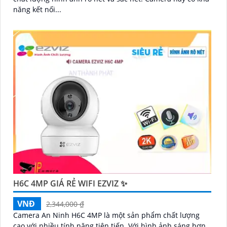
năng kết nối...
H6C 4MP GIÁ RẺ WIFI EZVIZ ✨
VNĐ
2,344,000 ₫
Camera An Ninh H6C 4MP là một sản phẩm chất lượng
cao với nhiều tính năng tiên tiến. Với hình ảnh sáng hơn