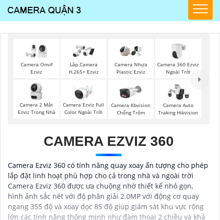
Camera 360 Ezviz
Camera Onvif
Lắp Camera
Camera Nhựa
Ngoài Trời
Ezviz
H.265+ Ezviz
Plastic Ezviz
Camera 2 Mắt
Camera Ezviz Full
Camera Kbvision
Camera Auto
Ezviz Trong Nhà
Color Ngoài Trời
Chống Trộm
Traking Hikvision
CAMERA EZVIZ 360
Camera Ezviz 360 có tính năng quay xoay ấn tượng cho phép
lắp đặt linh hoạt phù hợp cho cả trong nhà và ngoài trời
Camera Ezviz 360 được ưa chuộng nhờ thiết kế nhỏ gọn,
hình ảnh sắc nét với độ phân giải 2.0MP với động cơ quay
ngang 355 độ và xoay dọc 85 độ giúp giám sát khu vực rộng
lớn các tính năng thông minh như đàm thoại 2 chiều và khả