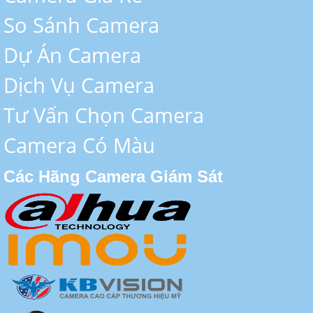
So Sánh Camera
Dự Án Camera
Dịch Vụ Camera
Tư Vấn Chọn Camera
Camera Có Màu
Các Hãng Camera Giám Sát