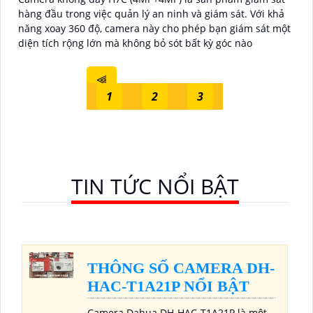
hàng đầu trong việc quản lý an ninh và giám sát. Với khả
năng xoay 360 độ, camera này cho phép bạn giám sát một
diện tích rộng lớn mà không bỏ sót bất kỳ góc nào
⫷
1
2
3
TIN TỨC NỔI BẬT
THÔNG SỐ CAMERA DH-
HAC-T1A21P NỔI BẬT
Camera Dahua DH-HAC-T1A21P là một