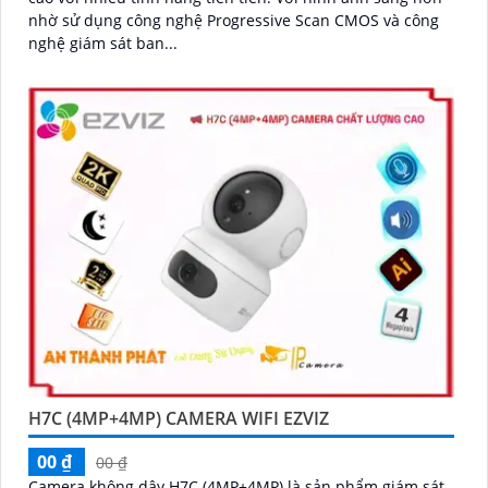
nhờ sử dụng công nghệ Progressive Scan CMOS và công
nghệ giám sát ban...
H7C (4MP+4MP) CAMERA WIFI EZVIZ
00 ₫
00 ₫
Camera không dây H7C (4MP+4MP) là sản phẩm giám sát