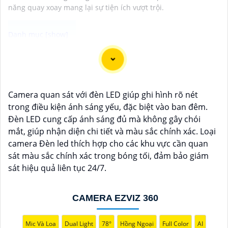
năng quay xoay mang lại sự tiện ích vượt trội.
"Bạn đang tìm kiếm một giải pháp an ninh hiệu quả và
tiết kiệm? Hãy khám phá Camera Wifi Ezviz - dòng sản
phẩm chính hãng với mức giá rất hấp dẫn. Với thiết kế
Camera quan sát với đèn LED giúp ghi hình rõ nét
hiện đại, dễ dàng lắp đặt và kết nối thông minh qua
trong điều kiện ánh sáng yếu, đặc biệt vào ban đêm.
Wifi, Camera Wifi Ezviz sẽ giúp bạn giám sát ngôi nhà
Đèn LED cung cấp ánh sáng đủ mà không gây chói
hoặc văn phòng mọi lúc mọi nơi chỉ bằng một chiếc
mắt, giúp nhận diện chi tiết và màu sắc chính xác. Loại
điện thoại thông minh.
camera Đèn led thích hợp cho các khu vực cần quan
Không chỉ vậy, sản phẩm cũng mang lại chất lượng
sát màu sắc chính xác trong bóng tối, đảm bảo giám
hình ảnh sắc nét và độ phân giải cao, cho phép bạn
sát hiệu quả liên tục 24/7.
theo dõi mọi hoạt động một cách dễ dàng. Đừng bỏ lỡ
cơ hội sở hữu Camera Wifi Ezviz giá rẻ chính hãng để
bảo vệ tài sản và gia đình của bạn ngay hôm nay!"
CAMERA EZVIZ 360
Hy vọng đoạn văn trên sẽ giúp bạn trong việc giới
thiệu sản phẩm Camera Wifi Ezviz.
Mic Và Loa
Dual Light
78°
Hồng Ngoại
Full Color
AI