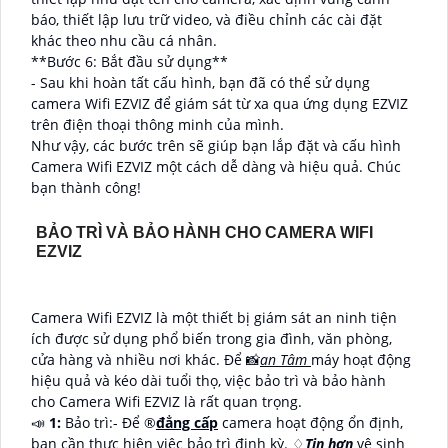
báo, thiết lập lưu trữ video, và điều chỉnh các cài đặt
khác theo nhu cầu cá nhân.
**Bước 6: Bắt đầu sử dụng**
- Sau khi hoàn tất cấu hình, bạn đã có thể sử dụng
camera Wifi EZVIZ để giám sát từ xa qua ứng dụng EZVIZ
trên điện thoại thông minh của mình.
Như vậy, các bước trên sẽ giúp bạn lắp đặt và cấu hình
Camera Wifi EZVIZ một cách dễ dàng và hiệu quả. Chúc
bạn thành công!
BẢO TRÌ VÀ BẢO HÀNH CHO CAMERA WIFI
EZVIZ
Camera Wifi EZVIZ là một thiết bị giám sát an ninh tiện
ích được sử dụng phổ biến trong gia đình, văn phòng,
cửa hàng và nhiều nơi khác. Để 📸
an Tâm
máy hoạt động
hiệu quả và kéo dài tuổi thọ, việc bảo trì và bảo hành
cho Camera Wifi EZVIZ là rất quan trọng.
📣
1:
Bảo trì:- Để ®️
đẳng cấp
camera hoạt động ổn định,
bạn cần thực hiện việc bảo trì định kỳ. ♢
Tin hơn
vệ sinh