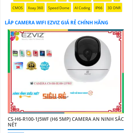
CMOS
Xoay 360
Speed Dome
AI Coding
IP66
3D DNR
LẮP CAMERA WIFI EZVIZ GIÁ RẺ CHÍNH HÃNG
'
CS-H6-R100-1J5WF (H6 5MP) CAMERA AN NINH SẮC
NÉT