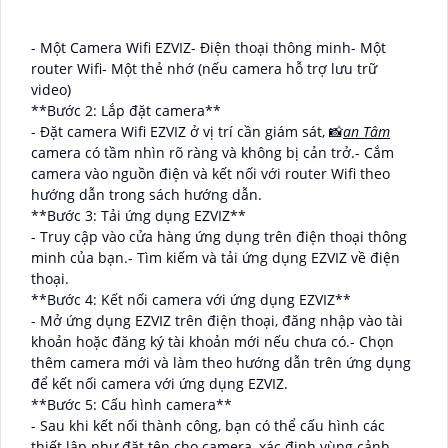
- Một Camera Wifi EZVIZ- Điện thoại thông minh- Một
router Wifi- Một thẻ nhớ (nếu camera hỗ trợ lưu trữ
video)
**Bước 2: Lắp đặt camera**
- Đặt camera Wifi EZVIZ ở vị trí cần giám sát, 📸
an Tâm
camera có tầm nhìn rõ ràng và không bị cản trở.- Cắm
camera vào nguồn điện và kết nối với router Wifi theo
hướng dẫn trong sách hướng dẫn.
**Bước 3: Tải ứng dụng EZVIZ**
- Truy cập vào cửa hàng ứng dụng trên điện thoại thông
minh của bạn.- Tìm kiếm và tải ứng dụng EZVIZ về điện
thoại.
**Bước 4: Kết nối camera với ứng dụng EZVIZ**
- Mở ứng dụng EZVIZ trên điện thoại, đăng nhập vào tài
khoản hoặc đăng ký tài khoản mới nếu chưa có.- Chọn
thêm camera mới và làm theo hướng dẫn trên ứng dụng
để kết nối camera với ứng dụng EZVIZ.
**Bước 5: Cấu hình camera**
- Sau khi kết nối thành công, bạn có thể cấu hình các
thiết lập như đặt tên cho camera, xác định vùng cảnh