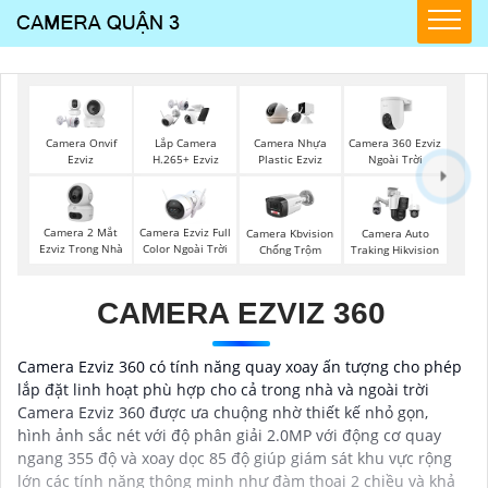
Camera 360 Ezviz
Camera Onvif
Lắp Camera
Camera Nhựa
Ngoài Trời
Ezviz
H.265+ Ezviz
Plastic Ezviz
Camera 2 Mắt
Camera Ezviz Full
Camera Kbvision
Camera Auto
Ezviz Trong Nhà
Color Ngoài Trời
Chống Trộm
Traking Hikvision
CAMERA EZVIZ 360
Camera Ezviz 360 có tính năng quay xoay ấn tượng cho phép
lắp đặt linh hoạt phù hợp cho cả trong nhà và ngoài trời
Camera Ezviz 360 được ưa chuộng nhờ thiết kế nhỏ gọn,
hình ảnh sắc nét với độ phân giải 2.0MP với động cơ quay
ngang 355 độ và xoay dọc 85 độ giúp giám sát khu vực rộng
lớn các tính năng thông minh như đàm thoại 2 chiều và khả