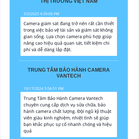
THỊ TRƯỜNG VIỆT NAM
5/3/2025 4:39:06 PM
Camera giám sát đang trở nên rất cần thiết
trong việc bảo vệ tài sản và giám sát không
gian sống. Lựa chọn camera phù hợp giúp
nâng cao hiệu quả quan sát, tiết kiệm chi
phí và dễ dàng lắp đặt.
TRUNG TÂM BẢO HÀNH CAMERA
VANTECH
10/17/2024 5:56:51 PM
Trung Tâm Bảo Hành Camera Vantech
chuyên cung cấp dịch vụ sửa chữa, bảo
hành camera chất lượng. Đội ngũ kỹ thuật
viên giàu kinh nghiệm, nhiệt tình sẽ giúp
bạn khắc phục sự cố nhanh chóng và hiệu
quả