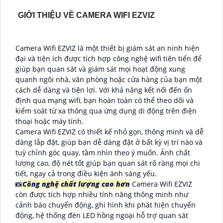
GIỚI THIỆU VỀ CAMERA WIFI EZVIZ
Camera Wifi EZVIZ là một thiết bị giám sát an ninh hiện
đại và tiện ích được tích hợp công nghệ wifi tiên tiến để
giúp bạn quan sát và giám sát mọi hoạt động xung
quanh ngôi nhà, văn phòng hoặc cửa hàng của bạn một
cách dễ dàng và tiện lợi. Với khả năng kết nối đến ổn
định qua mạng wifi, bạn hoàn toàn có thể theo dõi và
kiểm soát từ xa thông qua ứng dụng di động trên điện
thoại hoặc máy tính.
Camera Wifi EZVIZ có thiết kế nhỏ gọn, thông minh và dễ
dàng lắp đặt, giúp bạn dễ dàng đặt ở bất kỳ vị trí nào và
tuỳ chỉnh góc quay, tầm nhìn theo ý muốn. Ảnh chất
lượng cao, độ nét tốt giúp bạn quan sát rõ ràng mọi chi
tiết, ngay cả trong điều kiện ánh sáng yếu.
📸
Công nghệ chất lượng cao hơn
Camera Wifi EZVIZ
còn được tích hợp nhiều tính năng thông minh như
cảnh báo chuyển động, ghi hình khi phát hiện chuyển
động, hệ thống đèn LED hồng ngoại hỗ trợ quan sát