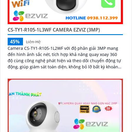
CS-TY1-R105-1L3WF CAMERA EZVIZ (3MP)
45%
Liên Hệ
Camera CS-TY1-R105-1L2WF với độ phân giải 3MP mang
đến hình ảnh sắc nét, tích hợp khả năng quay xoay 360
độ cùng công nghệ phát hiện và theo dõi chuyển động tự
động, giúp giám sát toàn diện, không bỏ lỡ bất kỳ khoảnh
khắc quan trọng nào. Hỗ trợ đàm thoại hai chiều, tầm
nhìn hồng ngoại lên đến 10m và khe cắm thẻ nhớ dung
lượng 512GB, đây chính là camera tối ưu với mức giá vô
cùng hấp dẫn