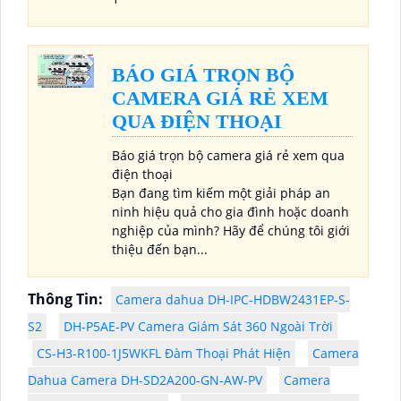
BÁO GIÁ TRỌN BỘ
CAMERA GIÁ RẺ XEM
QUA ĐIỆN THOẠI
Báo giá trọn bộ camera giá rẻ xem qua
điện thoại
Bạn đang tìm kiếm một giải pháp an
ninh hiệu quả cho gia đình hoặc doanh
nghiệp của mình? Hãy để chúng tôi giới
thiệu đến bạn...
Thông Tin:
Camera dahua DH-IPC-HDBW2431EP-S-
S2
DH-P5AE-PV Camera Giám Sát 360 Ngoài Trời
CS-H3-R100-1J5WKFL Đàm Thoại Phát Hiện
Camera
Dahua Camera DH-SD2A200-GN-AW-PV
Camera