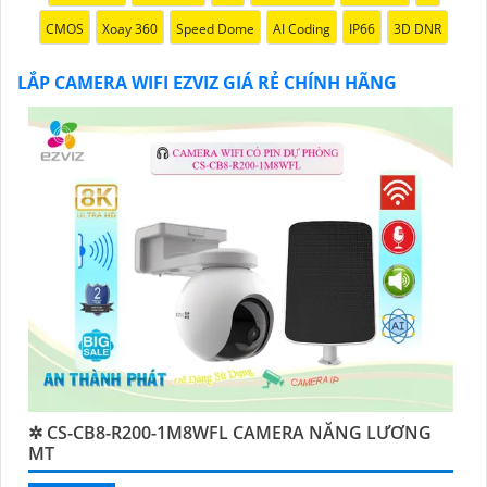
CMOS
Xoay 360
Speed Dome
AI Coding
IP66
3D DNR
LẮP CAMERA WIFI EZVIZ GIÁ RẺ CHÍNH HÃNG
'
✲ CS-CB8-R200-1M8WFL CAMERA NĂNG LƯƠNG
MT