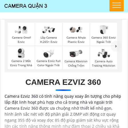
Camera 360 Ezviz
Camera Onvif
Lắp Camera
Camera Nhựa
Ngoài Trời
Ezviz
H.265+ Ezviz
Plastic Ezviz
Camera 2 Mắt
Camera Ezviz Full
Camera Kbvision
Camera Auto
Ezviz Trong Nhà
Color Ngoài Trời
Chống Trộm
Traking Hikvision
CAMERA EZVIZ 360
Camera Ezviz 360 có tính năng quay xoay ấn tượng cho phép
lắp đặt linh hoạt phù hợp cho cả trong nhà và ngoài trời
Camera Ezviz 360 được ưa chuộng nhờ thiết kế nhỏ gọn,
hình ảnh sắc nét với độ phân giải 2.0MP với động cơ quay
ngang 355 độ và xoay dọc 85 độ giúp giám sát khu vực rộng
lớn các tính năng thông minh như đàm thoại 2 chiều và khả