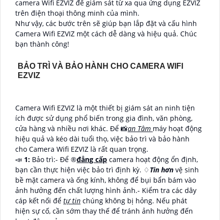
camera Wifi EZVIZ để giám sát từ xa qua ứng dụng EZVIZ
trên điện thoại thông minh của mình.
Như vậy, các bước trên sẽ giúp bạn lắp đặt và cấu hình
Camera Wifi EZVIZ một cách dễ dàng và hiệu quả. Chúc
bạn thành công!
BẢO TRÌ VÀ BẢO HÀNH CHO CAMERA WIFI
EZVIZ
Camera Wifi EZVIZ là một thiết bị giám sát an ninh tiện
ích được sử dụng phổ biến trong gia đình, văn phòng,
cửa hàng và nhiều nơi khác. Để 📸
an Tâm
máy hoạt động
hiệu quả và kéo dài tuổi thọ, việc bảo trì và bảo hành
cho Camera Wifi EZVIZ là rất quan trọng.
📣
1:
Bảo trì:- Để ®️
đẳng cấp
camera hoạt động ổn định,
bạn cần thực hiện việc bảo trì định kỳ. ♢
Tin hơn
vệ sinh
bề mặt camera và ống kính, không để bụi bẩn bám vào
ảnh hưởng đến chất lượng hình ảnh.- Kiểm tra các dây
cáp kết nối để
tự tin
chúng không bị hỏng. Nếu phát
hiện sự cố, cần sớm thay thế để tránh ảnh hưởng đến