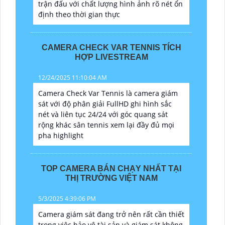
trận đấu với chất lượng hình ảnh rõ nét ổn
định theo thời gian thực
CAMERA CHECK VAR TENNIS TÍCH
HỢP LIVESTREAM
12/24/2025 11:10:04 AM
Camera Check Var Tennis là camera giám
sát với độ phân giải FullHD ghi hình sắc
nét và liên tục 24/24 với góc quang sát
rộng khác sân tennis xem lại đầy đủ mọi
pha highlight
TOP CAMERA BÁN CHẠY NHẤT TẠI
THỊ TRƯỜNG VIỆT NAM
5/3/2025 4:39:06 PM
Camera giám sát đang trở nên rất cần thiết
trong việc bảo vệ tài sản và giám sát không