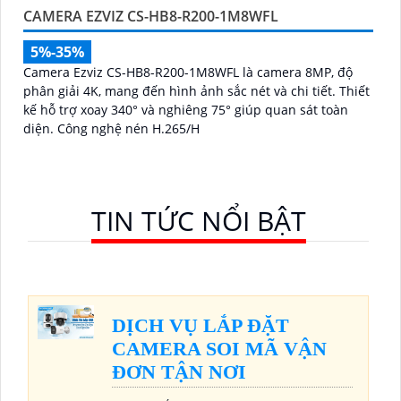
CAMERA EZVIZ CS-HB8-R200-1M8WFL
5%-35%
Camera Ezviz CS-HB8-R200-1M8WFL là camera 8MP, độ
phân giải 4K, mang đến hình ảnh sắc nét và chi tiết. Thiết
kế hỗ trợ xoay 340° và nghiêng 75° giúp quan sát toàn
diện. Công nghệ nén H.265/H
TIN TỨC NỔI BẬT
DỊCH VỤ LẮP ĐẶT
CAMERA SOI MÃ VẬN
ĐƠN TẬN NƠI