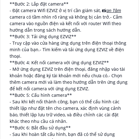
**Bước 2: Lắp đặt camera**
- Đặt camera Wifi EZVIZ ở vị trí cần giám sát, 📸
an Tâm
camera có tầm nhìn rõ ràng và không bị cản trở.- Cắm
camera vào nguồn điện và kết nối với router Wifi theo
hướng dẫn trong sách hướng dẫn.
**Bước 3: Tải ứng dụng EZVIZ**
- Truy cập vào cửa hàng ứng dụng trên điện thoại thông
minh của bạn.- Tìm kiếm và tải ứng dụng EZVIZ về điện
thoại.
**Bước 4: Kết nối camera với ứng dụng EZVIZ**
- Mở ứng dụng EZVIZ trên điện thoại, đăng nhập vào tài
khoản hoặc đăng ký tài khoản mới nếu chưa có.- Chọn
thêm camera mới và làm theo hướng dẫn trên ứng dụng
để kết nối camera với ứng dụng EZVIZ.
**Bước 5: Cấu hình camera**
- Sau khi kết nối thành công, bạn có thể cấu hình các
thiết lập như đặt tên cho camera, xác định vùng cảnh
báo, thiết lập lưu trữ video, và điều chỉnh các cài đặt
khác theo nhu cầu cá nhân.
**Bước 6: Bắt đầu sử dụng**
- Sau khi hoàn tất cấu hình, bạn đã có thể sử dụng