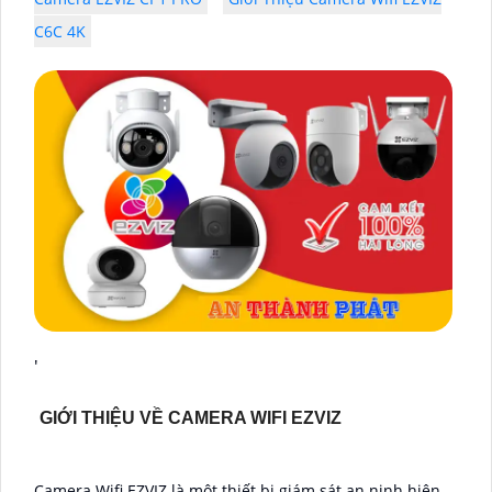
C6C 4K
'
GIỚI THIỆU VỀ CAMERA WIFI EZVIZ
Camera Wifi EZVIZ là một thiết bị giám sát an ninh hiện