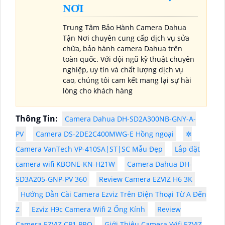
NƠI
Trung Tâm Bảo Hành Camera Dahua
Tận Nơi chuyên cung cấp dịch vụ sửa
chữa, bảo hành camera Dahua trên
toàn quốc. Với đội ngũ kỹ thuật chuyên
nghiệp, uy tín và chất lượng dịch vụ
cao, chúng tôi cam kết mang lại sự hài
lòng cho khách hàng
Thông Tin:
Camera Dahua DH-SD2A300NB-GNY-A-
PV
Camera DS-2DE2C400MWG-E Hồng ngoại
✲
Camera VanTech VP-410SA|ST|SC Mẫu Đẹp
Lắp đặt
camera wifi KBONE-KN-H21W
Camera Dahua DH-
SD3A205-GNP-PV 360
Review Camera EZVIZ H6 3K
Hướng Dẫn Cài Camera Ezviz Trên Điện Thoại Từ A Đến
Z
Ezviz H9c Camera Wifi 2 Ống Kính
Review
Camera EZVIZ CP1 PRO
Giới Thiệu Camera Wifi EZVIZ