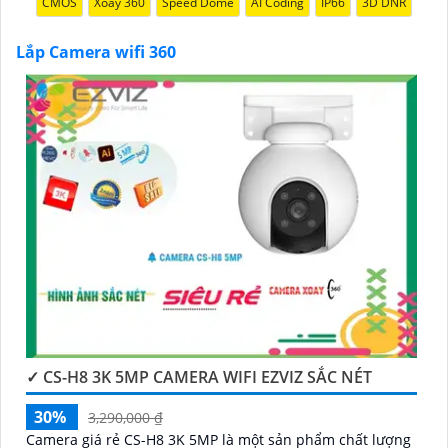
CMOS
Xoay 360
Speed Dome
AI Coding
IP66
3D DNR
Lắp Camera wifi 360
'
✓ CS-H8 3K 5MP CAMERA WIFI EZVIZ SẮC NÉT
30%
3,290,000 ₫
Camera giá rẻ CS-H8 3K 5MP là một sản phẩm chất lượng