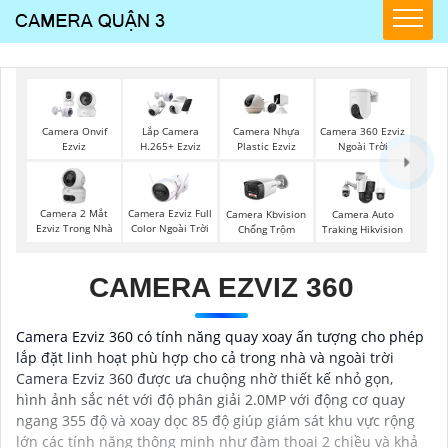
Camera 360 Ezviz
Camera Onvif
Lắp Camera
Camera Nhựa
Ngoài Trời
Ezviz
H.265+ Ezviz
Plastic Ezviz
Camera 2 Mắt
Camera Ezviz Full
Camera Kbvision
Camera Auto
Ezviz Trong Nhà
Color Ngoài Trời
Chống Trộm
Traking Hikvision
CAMERA EZVIZ 360
Camera Ezviz 360 có tính năng quay xoay ấn tượng cho phép
lắp đặt linh hoạt phù hợp cho cả trong nhà và ngoài trời
Camera Ezviz 360 được ưa chuộng nhờ thiết kế nhỏ gọn,
hình ảnh sắc nét với độ phân giải 2.0MP với động cơ quay
ngang 355 độ và xoay dọc 85 độ giúp giám sát khu vực rộng
lớn các tính năng thông minh như đàm thoại 2 chiều và khả