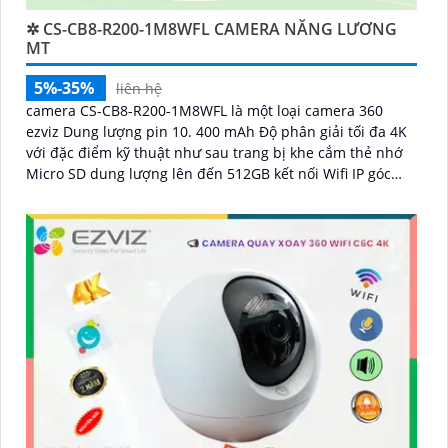
✲ CS-CB8-R200-1M8WFL CAMERA NĂNG LƯƠNG
MT
5%-35%
liên hệ
camera CS-CB8-R200-1M8WFL là một loại camera 360
ezviz Dung lượng pin 10. 400 mAh Độ phân giải tối đa 4K
với đặc điểm kỹ thuật như sau trang bị khe cắm thẻ nhớ
Micro SD dung lượng lên đến 512GB kết nối Wifi IP góc
quay rộng với ống kính 3