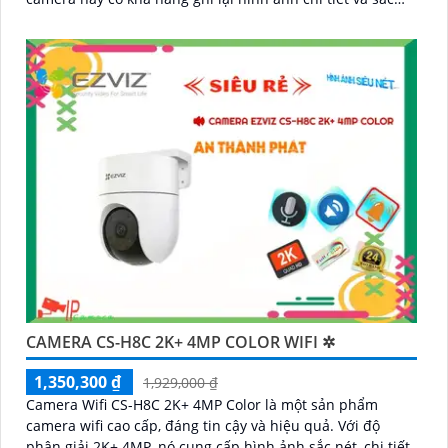
nét
CAMERA CS-H8C 2K+ 4MP COLOR WIFI ✲
1,350,300 ₫
1,929,000 ₫
Camera Wifi CS-H8C 2K+ 4MP Color là một sản phẩm
camera wifi cao cấp, đáng tin cậy và hiệu quả. Với độ
phân giải 2K+ 4MP, nó cung cấp hình ảnh sắc nét, chi tiết