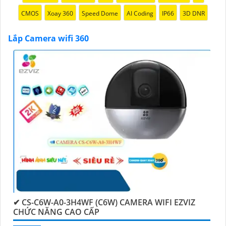
CMOS
Xoay 360
Speed Dome
AI Coding
IP66
3D DNR
Lắp Camera wifi 360
'
✔ CS-C6W-A0-3H4WF (C6W) CAMERA WIFI EZVIZ
CHỨC NĂNG CAO CẤP