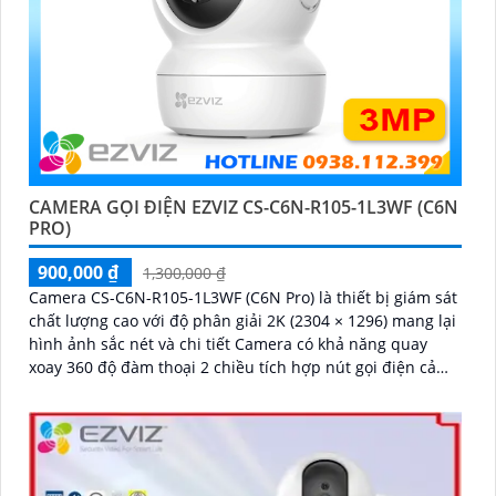
CAMERA GỌI ĐIỆN EZVIZ CS-C6N-R105-1L3WF (C6N
PRO)
900,000 ₫
1,300,000 ₫
Camera CS-C6N-R105-1L3WF (C6N Pro) là thiết bị giám sát
chất lượng cao với độ phân giải 2K (2304 × 1296) mang lại
hình ảnh sắc nét và chi tiết Camera có khả năng quay
xoay 360 độ đàm thoại 2 chiều tích hợp nút gọi điện cảm
ứng tiện lợi giúp bạn dễ dàng tương tác từ xa Ngoài ra
camera còn được trang bị công nghệ phát hiện chuyển
động thông minh tăng cường an ninh cho không gian của
bạn. Loại Camera quan sát Wifi Không Dây CS-C6N-R105-
1L3WF 3