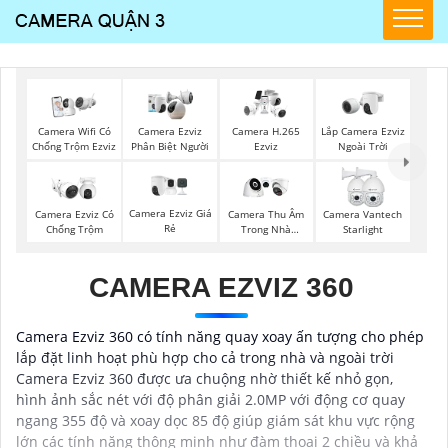
Lắp Camera Ezviz
Camera Wifi Có
Camera Ezviz
Camera H.265
Ngoài Trời
Chống Trộm Ezviz
Phân Biệt Người
Ezviz
Camera Ezviz Giá
Camera Ezviz Có
Camera Thu Âm
Camera Vantech
Rẻ
Chống Trộm
Trong Nhà
Starlight
Kbvision
CAMERA EZVIZ 360
Camera Ezviz 360 có tính năng quay xoay ấn tượng cho phép
lắp đặt linh hoạt phù hợp cho cả trong nhà và ngoài trời
Camera Ezviz 360 được ưa chuộng nhờ thiết kế nhỏ gọn,
hình ảnh sắc nét với độ phân giải 2.0MP với động cơ quay
ngang 355 độ và xoay dọc 85 độ giúp giám sát khu vực rộng
lớn các tính năng thông minh như đàm thoại 2 chiều và khả