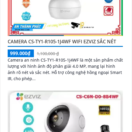
CAMERA CS-TY1-R105-1J4WF WIFI EZVIZ SẮC NÉT
999.000₫
1,100,000 ₫
Camera an ninh CS-TY1-R105-1J4WF là một sản phẩm chất
lượng với hình ảnh độ phân giải 4.0 MP, mang lại hình
ảnh rõ nét và sắc nét. Hỗ trợ công nghệ hồng ngoại Smart
IR, cho phép...