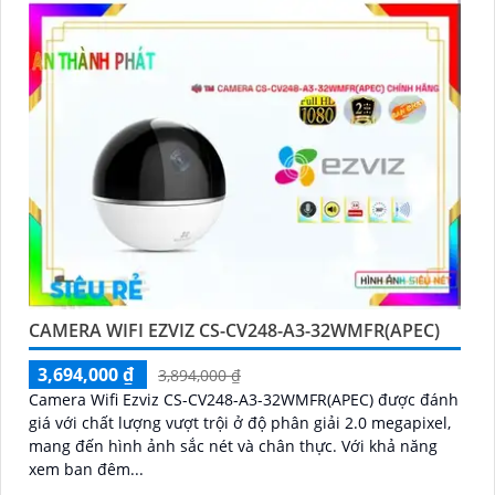
CAMERA WIFI EZVIZ CS-CV248-A3-32WMFR(APEC)
3,694,000 ₫
3,894,000 ₫
Camera Wifi Ezviz CS-CV248-A3-32WMFR(APEC) được đánh
giá với chất lượng vượt trội ở độ phân giải 2.0 megapixel,
mang đến hình ảnh sắc nét và chân thực. Với khả năng
xem ban đêm...