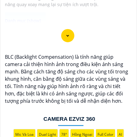
năng quay xoay mang lại sự tiện ích vượt trội.
"Camera wifi 360 với độ phân giải cao, vượt trội, mang
đến hình ảnh sắc nét và rõ ràng giúp bạn giám sát mọi
góc độ của không gian một cách dễ dàng. Với khả
BLC (Backlight Compensation) là tính năng giúp
năng xoay 360 độ, camera sẽ ghi lại mọi diễn biến
camera cải thiện hình ảnh trong điều kiện ánh sáng
trong phạm vi quét mà không bỏ sót bất kỳ chi tiết
mạnh. Bằng cách tăng độ sáng cho các vùng tối trong
nào. Cài đặt và sử dụng camera qua kết nối wifi cũng
khung hình, cân bằng độ sáng giữa các vùng sáng và
rất tiện lợi, bạn có thể theo dõi từ xa thông qua ứng
tối. Tính năng này giúp hình ảnh rõ ràng và chi tiết
dụng di động một cách đơn giản. Camera wifi 360 là sự
hơn, đặc biệt là khi có ánh sáng ngược, giúp các đối
lựa chọn hoàn hảo để bảo vệ nhà cửa, văn phòng
tượng phía trước không bị tối và dễ nhận diện hơn.
hoặc cửa hàng của bạn 24/7 mà không phải lo lắng về
chất lượng hình ảnh. Hãy trải nghiệm công nghệ hiện
đại và an ninh tối ưu với Camera wifi 360 hình ảnh sắc
CAMERA EZVIZ 360
nét của chúng tôi ngay hôm nay!"
Mic Và Loa
Dual Light
78°
Hồng Ngoại
Full Color
AI