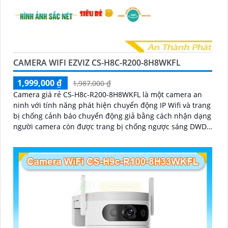
CAMERA WIFI EZVIZ CS-H8C-R200-8H8WKFL
1,999,000 ₫
1,987,000 ₫
Camera giá rẻ CS-H8c-R200-8H8WKFL là một camera an
ninh với tính năng phát hiện chuyển động IP Wifi và trang
bị chống cảnh báo chuyển động giả bằng cách nhận dạng
người camera còn được trang bị chống ngược sáng DWDR
công nghệ giám sát ban đêm Full Color 20m camera có
thiết kế nhỏ gọn xoay 360 độ và có khe cắm thẻ nhớ Micro
SD 512GB với khả năng thu âm và phát âm thanh to rõ