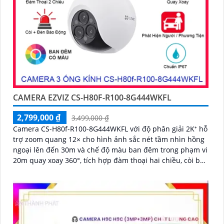
CAMERA EZVIZ CS-H80F-R100-8G444WKFL
2,799,000 ₫
3,499,000 ₫
Camera CS-H80f-R100-8G444WKFL với độ phân giải 2K⁺ hỗ
trợ zoom quang 12× cho hình ảnh sắc nét tầm nhìn hồng
ngoại lên đến 30m và chế độ màu ban đêm trong phạm vi
20m quay xoay 360°, tích hợp đàm thoại hai chiều, còi báo
động và đèn chớp, camera giúp nâng cao an ninh hiệu
quả. Đạt chuẩn IP67 có khả năng chống bụi, nước, đảm
bảo hoạt động ổn định trong mọi điều kiện thời tiết