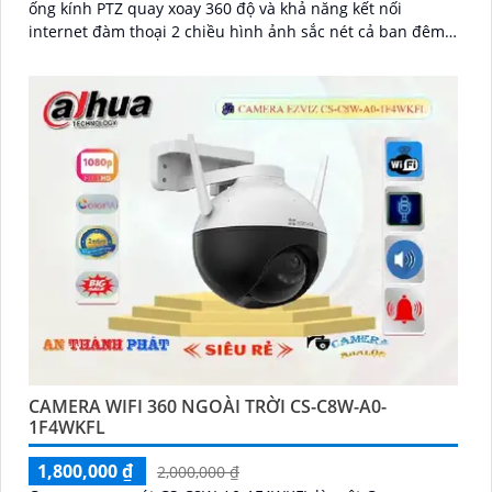
ống kính PTZ quay xoay 360 độ và khả năng kết nối
internet đàm thoại 2 chiều hình ảnh sắc nét cả ban đêm
lẫn ban ngày dễ dàng lắp đặt và sử dụng cho gia đình và
văn phòng Camera an ninh không dây CS-H90-R100-
8H44WKFL mang đến sự an toàn và tiện lợi.
CAMERA WIFI 360 NGOÀI TRỜI CS-C8W-A0-
1F4WKFL
1,800,000 ₫
2,000,000 ₫