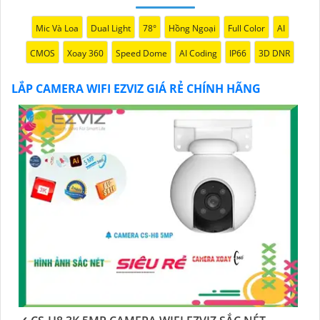
Mic Và Loa
Dual Light
78°
Hồng Ngoại
Full Color
AI
CMOS
Xoay 360
Speed Dome
AI Coding
IP66
3D DNR
LẮP CAMERA WIFI EZVIZ GIÁ RẺ CHÍNH HÃNG
'