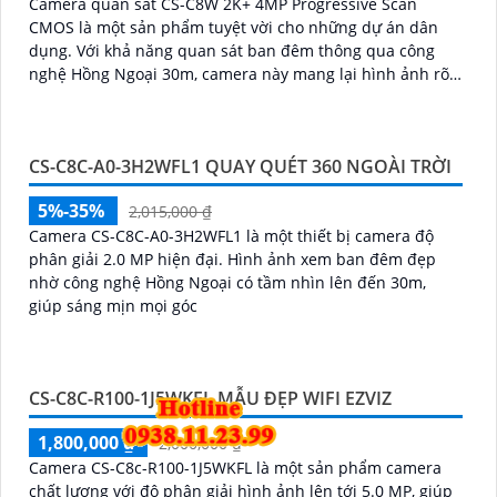
CAMERA WIFI EZVIZ SẮC NÉT CS-C8W 2K+ 4MP
VNĐ
3,540,000 ₫
Camera quan sát CS-C8W 2K+ 4MP Progressive Scan
CMOS là một sản phẩm tuyệt vời cho những dự án dân
dụng. Với khả năng quan sát ban đêm thông qua công
nghệ Hồng Ngoại 30m, camera này mang lại hình ảnh rõ
nét đến 4