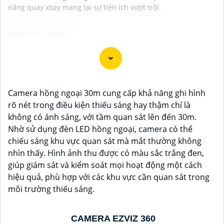
năng quay xoay mang lại sự tiện ích vượt trội.
"Bạn đang tìm kiếm một giải pháp an ninh hiệu quả và
tiết kiệm? Hãy khám phá Camera Wifi Ezviz - dòng sản
phẩm chính hãng với mức giá rất hấp dẫn. Với thiết kế
Camera hồng ngoại 30m cung cấp khả năng ghi hình
hiện đại, dễ dàng lắp đặt và kết nối thông minh qua
rõ nét trong điều kiện thiếu sáng hay thậm chí là
Wifi, Camera Wifi Ezviz sẽ giúp bạn giám sát ngôi nhà
không có ánh sáng, với tầm quan sát lên đến 30m.
hoặc văn phòng mọi lúc mọi nơi chỉ bằng một chiếc
Nhờ sử dụng đèn LED hồng ngoại, camera có thể
điện thoại thông minh.
chiếu sáng khu vực quan sát mà mắt thường không
Không chỉ vậy, sản phẩm cũng mang lại chất lượng
nhìn thấy. Hình ảnh thu được có màu sắc trắng đen,
hình ảnh sắc nét và độ phân giải cao, cho phép bạn
giúp giám sát và kiểm soát mọi hoạt động một cách
theo dõi mọi hoạt động một cách dễ dàng. Đừng bỏ lỡ
hiệu quả, phù hợp với các khu vực cần quan sát trong
cơ hội sở hữu Camera Wifi Ezviz giá rẻ chính hãng để
môi trường thiếu sáng.
bảo vệ tài sản và gia đình của bạn ngay hôm nay!"
Hy vọng đoạn văn trên sẽ giúp bạn trong việc giới
thiệu sản phẩm Camera Wifi Ezviz.
CAMERA EZVIZ 360