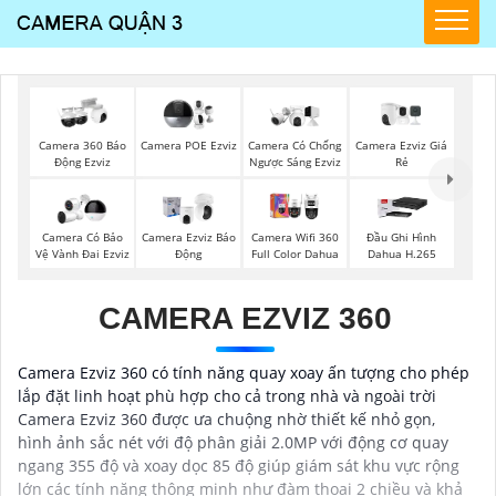
Camera Ezviz Giá
Camera 360 Báo
Camera POE Ezviz
Camera Có Chống
Rẻ
Động Ezviz
Ngược Sáng Ezviz
Camera Có Bảo
Camera Ezviz Báo
Camera Wifi 360
Đầu Ghi Hình
Vệ Vành Đai Ezviz
Động
Full Color Dahua
Dahua H.265
CAMERA EZVIZ 360
Camera Ezviz 360 có tính năng quay xoay ấn tượng cho phép
lắp đặt linh hoạt phù hợp cho cả trong nhà và ngoài trời
Camera Ezviz 360 được ưa chuộng nhờ thiết kế nhỏ gọn,
hình ảnh sắc nét với độ phân giải 2.0MP với động cơ quay
ngang 355 độ và xoay dọc 85 độ giúp giám sát khu vực rộng
lớn các tính năng thông minh như đàm thoại 2 chiều và khả