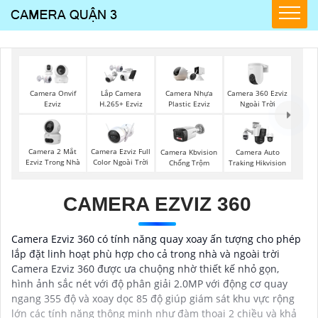
Camera 360 Ezviz
Camera Onvif
Lắp Camera
Camera Nhựa
Ngoài Trời
Ezviz
H.265+ Ezviz
Plastic Ezviz
Camera 2 Mắt
Camera Ezviz Full
Camera Kbvision
Camera Auto
Ezviz Trong Nhà
Color Ngoài Trời
Chống Trộm
Traking Hikvision
CAMERA EZVIZ 360
Camera Ezviz 360 có tính năng quay xoay ấn tượng cho phép
lắp đặt linh hoạt phù hợp cho cả trong nhà và ngoài trời
Camera Ezviz 360 được ưa chuộng nhờ thiết kế nhỏ gọn,
hình ảnh sắc nét với độ phân giải 2.0MP với động cơ quay
ngang 355 độ và xoay dọc 85 độ giúp giám sát khu vực rộng
lớn các tính năng thông minh như đàm thoại 2 chiều và khả