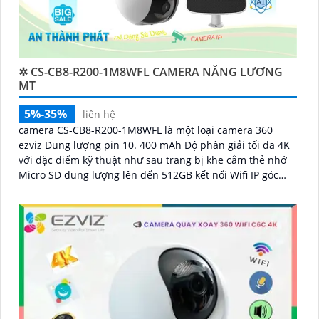
✲ CS-CB8-R200-1M8WFL CAMERA NĂNG LƯƠNG
MT
5%-35%
liên hệ
camera CS-CB8-R200-1M8WFL là một loại camera 360
ezviz Dung lượng pin 10. 400 mAh Độ phân giải tối đa 4K
với đặc điểm kỹ thuật như sau trang bị khe cắm thẻ nhớ
Micro SD dung lượng lên đến 512GB kết nối Wifi IP góc
quay rộng với ống kính 3