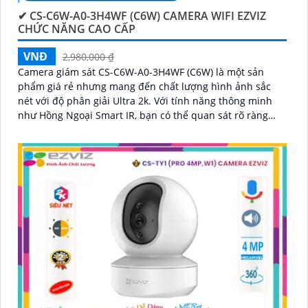
✔ CS-C6W-A0-3H4WF (C6W) CAMERA WIFI EZVIZ
CHỨC NĂNG CAO CẤP
VNĐ
2,980,000 ₫
Camera giám sát CS-C6W-A0-3H4WF (C6W) là một sản
phẩm giá rẻ nhưng mang đến chất lượng hình ảnh sắc
nét với độ phân giải Ultra 2k. Với tính năng thông minh
như Hồng Ngoại Smart IR, bạn có thể quan sát rõ ràng
ngay cả trong điều kiện ánh sáng yếu