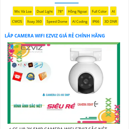
Mic Và Loa
Dual Light
78°
Hồng Ngoại
Full Color
AI
CMOS
Xoay 360
Speed Dome
AI Coding
IP66
3D DNR
LẮP CAMERA WIFI EZVIZ GIÁ RẺ CHÍNH HÃNG
'