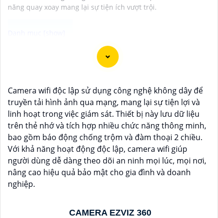
năng quay xoay mang lại sự tiện ích vượt trội.
"Bạn đang tìm kiếm một giải pháp an ninh hiệu quả và
tiết kiệm? Hãy khám phá Camera Wifi Ezviz - dòng sản
phẩm chính hãng với mức giá rất hấp dẫn. Với thiết kế
Camera wifi độc lập sử dụng công nghệ không dây để
hiện đại, dễ dàng lắp đặt và kết nối thông minh qua
truyền tải hình ảnh qua mạng, mang lại sự tiện lợi và
Wifi, Camera Wifi Ezviz sẽ giúp bạn giám sát ngôi nhà
linh hoạt trong việc giám sát. Thiết bị này lưu dữ liệu
hoặc văn phòng mọi lúc mọi nơi chỉ bằng một chiếc
trên thẻ nhớ và tích hợp nhiều chức năng thông minh,
điện thoại thông minh.
bao gồm báo động chống trộm và đàm thoại 2 chiều.
Không chỉ vậy, sản phẩm cũng mang lại chất lượng
Với khả năng hoạt động độc lập, camera wifi giúp
hình ảnh sắc nét và độ phân giải cao, cho phép bạn
người dùng dễ dàng theo dõi an ninh mọi lúc, mọi nơi,
theo dõi mọi hoạt động một cách dễ dàng. Đừng bỏ lỡ
nâng cao hiệu quả bảo mật cho gia đình và doanh
cơ hội sở hữu Camera Wifi Ezviz giá rẻ chính hãng để
nghiệp.
bảo vệ tài sản và gia đình của bạn ngay hôm nay!"
Hy vọng đoạn văn trên sẽ giúp bạn trong việc giới
thiệu sản phẩm Camera Wifi Ezviz.
CAMERA EZVIZ 360