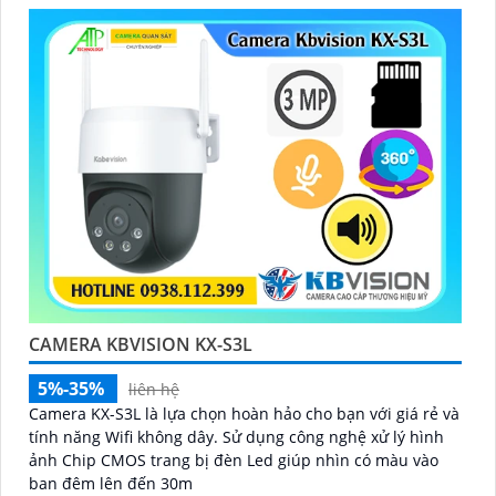
️🥈
3:
"Chúng tôi cam kết cung cấp Camera Kbvision
chính hãng với chiết khấu cao nhất trên thị trường.
Hãy đến với chúng tôi để trải nghiệm dịch vụ tốt nhất
và nhận được sự tư vấn chuyên nghiệp về giải pháp an
ninh cần thiết!"
Hy vọng những câu giới thiệu trên sẽ giúp bạn thành
công trong việc tiếp cận khách hàng và tăng cơ hội
bán hàng của bạn. Nếu có bất kỳ yêu cầu hay câu hỏi
nào khác, bạn có thể chia sẻ để tôi hỗ trợ bạn tốt hơn!
CAMERA KBVISION KX-S3L
5%-35%
liên hệ
Camera KX-S3L là lựa chọn hoàn hảo cho bạn với giá rẻ và
tính năng Wifi không dây. Sử dụng công nghệ xử lý hình
ảnh Chip CMOS trang bị đèn Led giúp nhìn có màu vào
ban đêm lên đến 30m