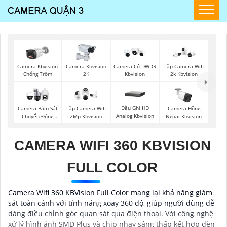
Camera Kbvision
Camera Kbvision
Camera Có DWDR
Lắp Camera Wifi
Chống Trộm
2K
Kbvision
2k Kbvision
Đầu Ghi HD
Camera Bám Sát
Lắp Camera Wifi
Camera Hồng
Analog Kbvision
Chuyển Động
2Mp Kbvision
Ngoại Kbvision
Kbvision
CAMERA WIFI 360 KBVISION
FULL COLOR
Camera Wifi 360 KBVision Full Color mang lại khả năng giám
sát toàn cảnh với tính năng xoay 360 độ, giúp người dùng dễ
dàng điều chỉnh góc quan sát qua điện thoại. Với công nghệ
xử lý hình ảnh SMD Plus và chip nhạy sáng thấp kết hợp đèn