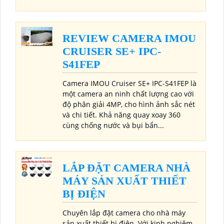
REVIEW CAMERA IMOU
CRUISER SE+ IPC-
S41FEP
Camera IMOU Cruiser SE+ IPC-S41FEP là
một camera an ninh chất lượng cao với
độ phân giải 4MP, cho hình ảnh sắc nét
và chi tiết. Khả năng quay xoay 360
cùng chống nước và bụi bẩn...
LẮP ĐẶT CAMERA NHÀ
MÁY SẢN XUẤT THIẾT
BỊ ĐIỆN
Chuyên lắp đặt camera cho nhà máy
sản xuất thiết bị điện. Với kinh nghiệm