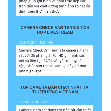
pháp giúp ghi hình và phát trực tiếp các
trận đấu với chất lượng hình ảnh rõ nét ổn
định theo thời gian thực
CAMERA CHECK VAR TENNIS TÍCH
HỢP LIVESTREAM
12/24/2025 11:10:04 AM
Camera Check Var Tennis là camera giám
sát với độ phân giải FullHD ghi hình sắc
nét và liên tục 24/24 với góc quang sát
rộng khác sân tennis xem lại đầy đủ mọi
pha highlight
TOP CAMERA BÁN CHẠY NHẤT TẠI
THỊ TRƯỜNG VIỆT NAM
5/3/2025 4:39:06 PM
Camera giám sát đang trở nên rất cần thiết