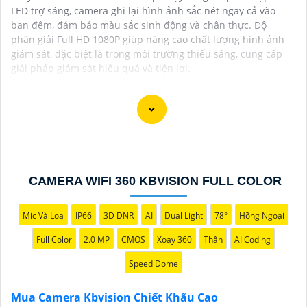
LED trợ sáng, camera ghi lại hình ảnh sắc nét ngay cả vào
ban đêm, đảm bảo màu sắc sinh động và chân thực. Độ
phân giải Full HD 1080P giúp nâng cao chất lượng hình ảnh
giám sát, đặc biệt là trong môi trường thiếu sáng, cung cấp
giải pháp giám sát hiệu quả và tiện lợi.
Chào bạn, dưới đây là một số câu giới thiệu cho việc
mua Camera Kbvision với chiết khấu cao và giải pháp
phù hợp trong ngữ cảnh của một đại lý công nghệ:
CAMERA WIFI 360 KBVISION FULL COLOR
🛃
1:
"Chào anh/chị! Bạn đang tìm kiếm Camera
Kbvision với chiết khấu hấp dẫn? Hãy đến với chúng
Mic Và Loa
IP66
3D DNR
AI
Dual Light
78°
Hồng Ngoại
tôi để nhận ưu đãi đặc biệt và được tư vấn về giải
pháp chính xác nhất cho nhu cầu an ninh của bạn!"
Full Color
2.0 MP
CMOS
Xoay 360
Thân
AI Coding
️🏅️
2:
"Bạn muốn mua Camera Kbvision với giá ưu đãi
Speed Dome
và giải pháp phù hợp? Liên hệ ngay với chúng tôi để
được hỗ trợ tốt nhất từ đội ngũ chuyên gia có kinh
Mua Camera Kbvision Chiết Khấu Cao
nghiệm!"