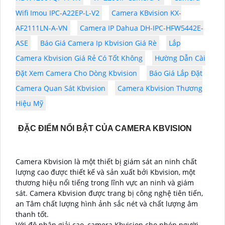
Wifi Imou IPC-A22EP-L-V2
Camera KBvision KX-
AF2111LN-A-VN
Camera IP Dahua DH-IPC-HFW5442E-
ASE
Báo Giá Camera Ip Kbvision Giá Rè
Lắp
Camera Kbvision Giá Rẻ Có Tốt Không
Hường Dẫn Cài
Đặt Xem Camera Cho Dòng Kbvision
Báo Giá Lắp Đặt
Camera Quan Sát Kbvision
Camera Kbvision Thương
Hiệu Mỹ
ĐẶC ĐIỂM NỔI BẬT CỦA CAMERA KBVISION
Camera Kbvision là một thiết bị giám sát an ninh chất
lượng cao được thiết kế và sản xuất bởi Kbvision, một
thương hiệu nổi tiếng trong lĩnh vực an ninh và giám
sát. Camera Kbvision được trang bị công nghệ tiên tiến,
an Tâm chất lượng hình ảnh sắc nét và chất lượng âm
thanh tốt.
Với độ phân giải cao, camera Kbvision cho phép người