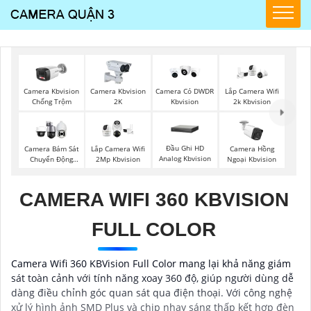
Camera Kbvision
Camera Kbvision
Camera Có DWDR
Lắp Camera Wifi
Chống Trộm
2K
Kbvision
2k Kbvision
Đầu Ghi HD
Camera Bám Sát
Lắp Camera Wifi
Camera Hồng
Analog Kbvision
Chuyển Động
2Mp Kbvision
Ngoại Kbvision
Kbvision
CAMERA WIFI 360 KBVISION
FULL COLOR
Camera Wifi 360 KBVision Full Color mang lại khả năng giám
sát toàn cảnh với tính năng xoay 360 độ, giúp người dùng dễ
dàng điều chỉnh góc quan sát qua điện thoại. Với công nghệ
xử lý hình ảnh SMD Plus và chip nhạy sáng thấp kết hợp đèn