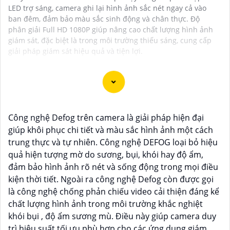
LED trợ sáng, camera ghi lại hình ảnh sắc nét ngay cả vào
ban đêm, đảm bảo màu sắc sinh động và chân thực. Độ
phân giải Full HD 1080P giúp nâng cao chất lượng hình ảnh
giám sát, đặc biệt là trong môi trường thiếu sáng, cung cấp
giải pháp giám sát hiệu quả và tiện lợi.
Camera Siêu Nhạy Sáng là một giải pháp lý tưởng cho
Công nghệ Defog trên camera là giải pháp hiện đại
việc giám sát trong điều kiện ánh sáng yếu hoặc hạn
giúp khôi phục chi tiết và màu sắc hình ảnh một cách
chế, giúp bạn có những hình ảnh rõ nét ngay cả trong
trung thực và tự nhiên. Công nghệ DEFOG loại bỏ hiệu
điều kiện ánh sáng kém. Với khả năng nhạy sáng cao,
quả hiện tượng mờ do sương, bụi, khói hay độ ẩm,
camera này sẽ giúp bạn quan sát và ghi lại mọi diễn
đảm bảo hình ảnh rõ nét và sống động trong mọi điều
biến một cách chi tiết và chính xác.
kiện thời tiết. Ngoài ra công nghệ Defog còn được gọi
là công nghệ chống phản chiếu video cải thiện đáng kể
Camera Siêu Nhạy Sáng là một lựa chọn phù hợp cho
chất lượng hình ảnh trong môi trường khắc nghiệt
việc giám sát an ninh trong các khu vực yêu cầu sự rõ
khói bụi , độ ẩm sương mù. Điều này giúp camera duy
ràng chi tiết trong hình ảnh vào điều kiện ánh sáng
trì hiệu suất tối ưu phù hợp cho các ứng dụng giám
yếu. Hãy đầu tư vào cameđể bảo vệ và giám sát an