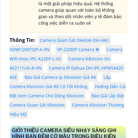
là một giải pháp hiệu quả. Hệ thống
camera giúp quan sát toàn bộ không
gian và theo dõi nhân viên y tế đảm bảo
công việc diễn ra suôn sẻ
Thông Tin:
Camera Giám Sát DAHUA DH-HAC-
HDW1200TQP-A-VN
VP-2200IP Camera ❇
Camera
Wifi Imou IPC-A22EP-L-V2
Camera KBvision KX-
AF2111LN-A-VN
Camera IP Dahua DH-IPC-HFW5442E-
ASE
Báo Giá Camera Ip Kbvision Giá Rè
Lắp
Camera Kbvision Giá Rẻ Có Tốt Không
Hường Dẫn Cài
Đặt Xem Camera Cho Dòng Kbvision
Báo Giá Lắp Đặt
Camera Quan Sát Kbvision
Camera Kbvision Thương
Hiệu Mỹ
GIỚI THIỆU CAMERA SIÊU NHẠY SÁNG GHI
HÌNH BAN ĐÊM CÓ MÀU TRONG ĐIỀU KIỆN