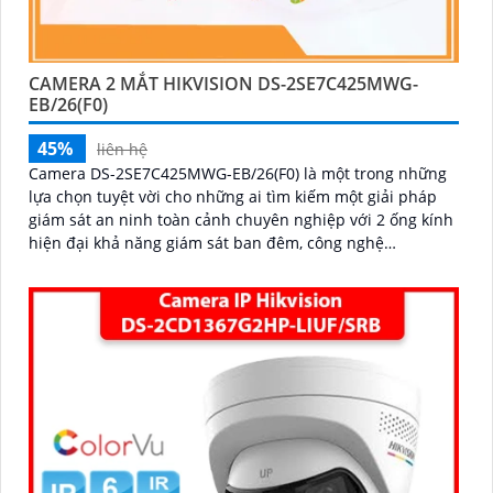
CAMERA 2 MẮT HIKVISION DS-2SE7C425MWG-
EB/26(F0)
'
45%
liên hệ
Camera DS-2SE7C425MWG-EB/26(F0) là một trong những
lựa chọn tuyệt vời cho những ai tìm kiếm một giải pháp
giám sát an ninh toàn cảnh chuyên nghiệp với 2 ống kính
hiện đại khả năng giám sát ban đêm, công nghệ
AcuSense, và tính năng cảnh báo còi đèn giúp bảo vệ an
ninh một cách tối ưu.