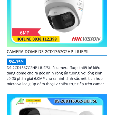
CAMERA DOME DS-2CD1367G2HP-LIUF/SL
5%-35%
DS-2CD1367G2HP-LIUF/SL là camera được thiết kế kiểu
dáng dome cho ra gốc nhìn rộng ấn tượng, với ống kính
có độ phân giải 6.0MP cho ra hình ảnh sắc nét, tích hợp
micro và loa giúp đàm thoại 2 chiều trực tiếp trên camera,
trang bị chống nước IP 67