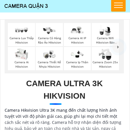
Camera Lux Thấp
Camera Có Hàng
Camera AI IP
Camera Wifi
Hikvision
Rào Ảo Hikvision
Hikvision
Hikvision Báo
Động
Camera Ai
Camera Thiết Kế
Camera Ip Thân
Camera Zoom 25x
Hikvision
Nhựa Hikvision
Hikvision
Hikvision
CAMERA ULTRA 3K
HIKVISION
Camera Hikvision Ultra 3K mang đến chất lượng hình ảnh
tuyệt vời với độ phân giải cao, giúp ghi lại mọi chi tiết một
cách sắc nét và rõ ràng. Camera hỗ trợ nhận diện đối tượng
hiệu quả, bảo vệ an toàn cho ngôi nhà và tài sản, ngay cả