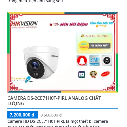
trong điều kiện ánh sáng yếu
CAMERA DS-2CE71H0T-PIRL ANALOG CHẤT
LƯỢNG
7,200,000 ₫
8,560,000 ₫
Camera HD DS-2CE71H0T-PIRL là một thiết bị camera