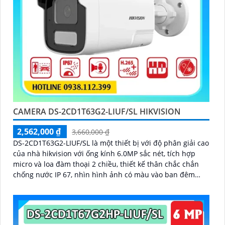
CAMERA DS-2CD1T63G2-LIUF/SL HIKVISION
2,562,000 ₫
3,660,000 ₫
DS-2CD1T63G2-LIUF/SL là một thiết bị với độ phân giải cao
của nhà hikvision với ống kính 6.0MP sắc nét, tích hợp
micro và loa đàm thoại 2 chiều, thiết kế thân chắc chắn
chống nước IP 67, nhìn hình ảnh có màu vào ban đêm
khoảng cách lên đến 50m