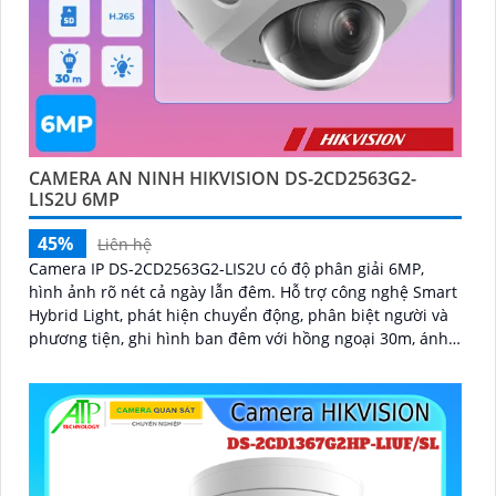
CAMERA AN NINH HIKVISION DS-2CD2563G2-
LIS2U 6MP
45%
Liên hệ
Camera IP DS-2CD2563G2-LIS2U có độ phân giải 6MP,
hình ảnh rõ nét cả ngày lẫn đêm. Hỗ trợ công nghệ Smart
Hybrid Light, phát hiện chuyển động, phân biệt người và
phương tiện, ghi hình ban đêm với hồng ngoại 30m, ánh
sáng kép, và phát hiện xâm nhập