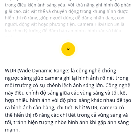
trong điều kiện ánh sáng yếu. Với khả năng ghi hình độ phân
giải cao, các vật thể và chuyển động trong khung hình được
hiển thị rõ ràng, giúp người dùng dễ dàng nhận dạng con
người, động vật hoặc phương tiện. Camera Hikvision 3K là
lựa chọn lý tưởng để đảm bảo an ninh chính xác và hiệu
quả.
Dĩ nhiên, dưới đây là một mẫu văn bản giới thiệu dành
WDR (Wide Dynamic Range) là công nghệ chống
cho dự án lắp đặt camera Hikvision giá rẻ và chuyên
ngược sáng giúp camera ghi lại hình ảnh rõ nét trong
nghiệp:
môi trường có sự chênh lệch ánh sáng lớn. Công nghệ
này điều chỉnh độ sáng giữa các vùng sáng và tối, kết
Chào quý khách hàng,
hợp nhiều hình ảnh với độ phơi sáng khác nhau để tạo
Chúng tôi xin trân trọng giới thiệu đến quý vị dịch vụ
ra hình ảnh cân bằng, chi tiết. Nhờ WDR, camera có
lắp đặt camera Hikvision giá rẻ và chuyên nghiệp cho
thể hiển thị rõ ràng các chi tiết trong cả vùng sáng và
dự án của quý vị.
tối, tránh hiện tượng nhòe hình ảnh khi gặp ánh sáng
Với kinh nghiệm lâu năm trong lĩnh vực lắp đặt
mạnh.
camera an ninh, đội ngũ kỹ thuật viên của chúng tôi