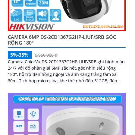
CAMERA 6MP DS-2CD1367G2HP-LIUF/SRB GÓC
RỘNG 180°
5%-35%
5,960,000 ₫
Camera ColorVu DS-2CD1367G2HP-LIUF/SRB ghi hình màu
24/7 với độ phân giải 6MP sắc nét, góc nhìn siêu rộng
180°, hỗ trợ đèn hồng ngoại và ánh sáng trắng tầm xa
30m. Tích hợp micro, loa, khe thẻ nhớ đến 512GB, đèn
cảnh báo xanh đỏ và chống nước IP67, thích hợp giám sát
ngoài trời hiệu quả