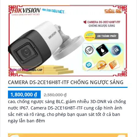
CAMERA DS-2CE16H8T-ITF CHỐNG NGƯỢC SÁNG
1,800,000 ₫
2,380,000 ₫
cao, chống ngược sáng BLC, giảm nhiễu 3D-DNR và chống
nước IP67. Camera DS-2CE16H8T-ITF cung cấp hình ảnh
sắc nét và rõ ràng, cho phép bạn quan sát tốt ở cả ban
ngày lẫn ban đêm