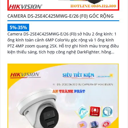
CAMERA DS-2SE4C425MWG-E/26 (F0) GÓC RỘNG
5%-35%
Camera DS-2SE4C425MWG-E/26 (F0) sở hữu 2 ống kính: 1
ống kính toàn cảnh 6MP ColorVu góc rộng và 1 ống kính
PTZ 4MP zoom quang 25X. Hỗ trợ ghi hình màu trong điều
kiện thiếu sáng, tích hợp công nghệ DarkFighter, hồng
ngoại 100m, đèn trắng 30m, Face Capture, chống rung EIS
và chuẩn nén H