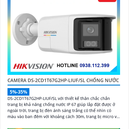
CAMERA DS-2CD1T67G2HP-LIUF/SL CHỐNG NƯỚC
5%-35%
DS-2CD1T67G2HP-LIUF/SL với thiết kế thân chắc chắn
trang bị khả năng chống nước IP 67 giúp lắp đặt được ở
ngoài trời, trang bị đèn ánh sáng trắng có thể nhìn có
màu vào ban đêm với khoảng cách 30m, trang bị micro và
loa giúp đàm thoại 2 chiều ấn tượng