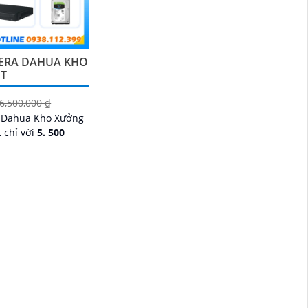
ERA DAHUA KHO
ỐT
6,500,000 ₫
 Dahua Kho Xưởng
 chỉ với
5. 500