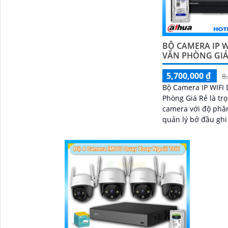
BỘ CAMERA IP 
VĂN PHÒNG GIÁ
5,700,000 ₫
8
Bộ Camera IP WIFI
Phòng Giá Rẻ là trọ
camera với độ phâ
quản lý bở đầu ghi
và lưu trữ video gi
về ổ cứng trong đầ
đủ các chưc năng n
chuyển động, đàm 
chiều và giám sát 
đêm