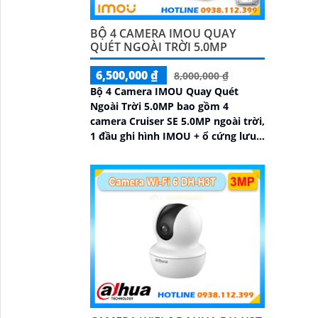
BỘ 4 CAMERA IMOU QUAY
QUÉT NGOÀI TRỜI 5.0MP
6,500,000 ₫
8,000,000 ₫
Bộ 4 Camera IMOU Quay Quét
Ngoài Trời 5.0MP bao gồm 4
camera Cruiser SE 5.0MP ngoài trời,
1 đầu ghi hình IMOU + ổ cứng lưu
trữ 500GB, 1 bộ chia tín hiệu
chuyên dụng cho camera