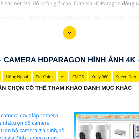
h sắc nét: Với độ phân giải cao, Camera HDParagon
đẳng c
gon được thiết kế để hoạt động 24/7, giúp bạn giám sát mọ
iện và dễ dàng cài đặt, bạn có thể dễ dàng quản lý và điều
DParagon có thể tích hợp nhiều tính năng thông minh như
nhiều tính năng khác để nâng cao hiệu quả giám sát.
mera HDParagon và nhận tư vấn cụ thể, bạn vui lòng liên h
CAMERA HDPARAGON HÌNH ẢNH 4K
y tín để được hỗ trợ chi tiết hơn.
Hồng Ngoại
Full Color
AI
CMOS
Xoay 360
Speed Dom
bạn có cái nhìn tổng quan về Camera HDParagon và quyết đ
có thể hỏi thêm để được tư vấn kỹ hơn.
UẨN CHỌN CÓ THỂ THAM KHẢO DANH MỤC KHÁC