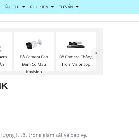
ĐẦU GHI
PHỤ KIỆN
TƯ VẤN
mera
Bộ Camera Ban
Bộ Camera Chống
 Âm
Đêm Có Màu
Trộm Visioncop
Kbvision
4K
ượng it tốt trong giám sát và bảo vệ.