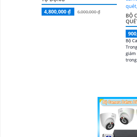
4,800,000 ₫
6,000,000 ₫
BỘ C
QUÉ
900
Bộ Ca
Trong
giám 
trong
cung 
ngoạ
kết h
và ổ 
lâu d
'