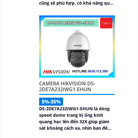
cũng sẽ phù hợp, có khả năng quản
lý từ Hik-Partner pro, với tổng
công suất PoE lên đến 230W,
truyền dữ liệu lên đến 300m, vỏ
kim loại, chông sét 6kV
CAMERA HIKVISION DS-
2DE7A232IWG1-EHUN
5%-35%
DS-2DE7A232IWG1-EHUN là dòng
speed dome trang bị ống kính
quang học lên đến 32X giúp giám
sát khoảng cách xa, nhìn ban đêm
bằng hồng ngoại 200m, hỗ trợ tính