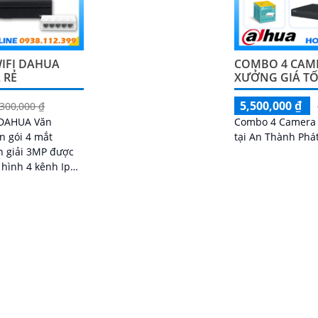
WIFI DAHUA
COMBO 4 CAM
 RẺ
XƯỞNG GIÁ T
5,500,000 ₫
,300,000 ₫
 DAHUA Văn
Combo 4 Camera
n gói 4 mắt
tại An Thành Phát
n giải 3MP được
 hình 4 kênh Ip
ám sát tập trung
u ghi hình với đầy
hư AI Phát hiện
thoại âm thanh 2
có màu vào ban