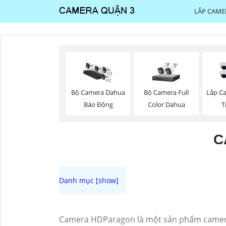
LẮP CAME
Bộ Camera Full
Bộ Camera Dahua
Lắp C
Color Dahua
Báo Động
T
C
Camera HDParagon là một sản phẩm camera an