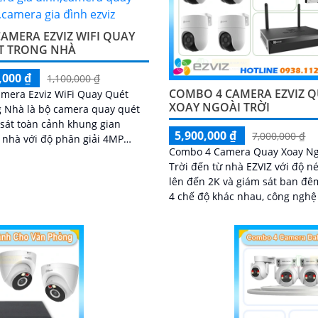
AMERA EZVIZ WIFI QUAY
T TRONG NHÀ
,000 ₫
1,100,000 ₫
COMBO 4 CAMERA EZVIZ 
mera Ezviz WiFi Quay Quét
XOAY NGOÀI TRỜI
 Nhà là bộ camera quay quét
sát toàn cảnh khung gian
5,900,000 ₫
7,000,000 ₫
 nhà với độ phân giải 4MP
Combo 4 Camera Quay Xoay Ng
cấp hình ảnh sắc nét hồng
Trời đến từ nhà EZVIZ với độ né
i đèn led thông minh ban đêm
lên đến 2K và giám sát ban đê
ợp với đầu ghi 8 kênh X5S 8W
4 chế độ khác nhau, công nghệ
cứng 500GB giúp lưu trũ dữ liệu
Phát hiện và phân biệt các ch
ài
động chuẩn sát được quản lý t
trung bởi đầu ghi hình IP WiFi