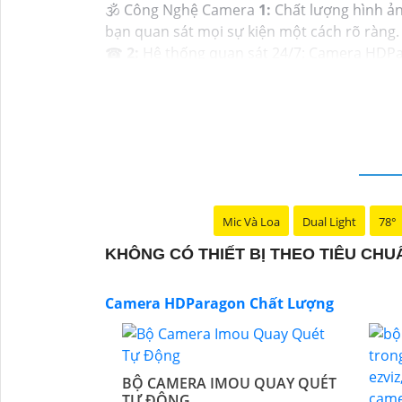
🕉️ Công Nghệ Camera
1:
Chất lượng hình ản
bạn quan sát mọi sự kiện một cách rõ ràng.
☎
2:
Hệ thống quan sát 24/7: Camera HDPara
kiện nào.
⤃
3:
Dễ dàng sử dụng: Với giao diện thân th
4:
Đa dạng tính năng thông minh: Camera H
chống ngược sáng, hồng ngoại ban đêm, và 
Để biết thêm thông tin về dòng sản phẩm Ca
đến các cửa hàng cung cấp thiết bị an ninh u
Mic Và Loa
Dual Light
78°
Hy vọng với những thông tin trên sẽ giúp 
thắc mắc hoặc yêu cầu thông tin thêm, bạn 
KHÔNG CÓ THIẾT BỊ THEO TIÊU CH
Camera HDParagon Chất Lượng
BỘ CAMERA IMOU QUAY QUÉT
TỰ ĐỘNG