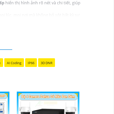
ấp
hiển thị hình ảnh rõ nét và chi tiết, giúp
i lúc, mọi nơi mà không bỏ sót bất kỳ sự
 chỉnh camera theo ý muốn.
 cảnh báo chuyển động, quan sát đa hướng,
ệ với đại diện kinh doanh của hãng hoặc
e
AI Coding
IP66
3D DNR
ịnh mua sản phẩm phù hợp. Nếu có bất kỳ