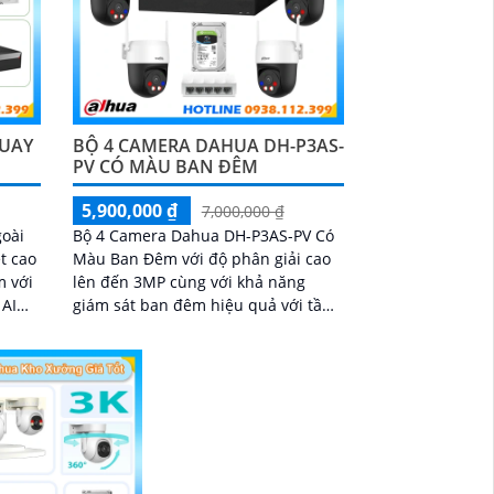
QUAY
BỘ 4 CAMERA DAHUA DH-P3AS-
PV CÓ MÀU BAN ĐÊM
5,900,000 ₫
7,000,000 ₫
oài
Bộ 4 Camera Dahua DH-P3AS-PV Có
t cao
Màu Ban Đêm với độ phân giải cao
m với
lên đến 3MP cùng với khả năng
 AI
giám sát ban đêm hiệu quả với tầm
uyển
nhìn xa vào ban đêm lên đến 30m
ập
bên cạnh đó là khả năng giúp đàm
thoại âm thanh 2 chiều và báo động
răng de chủ động khi phát hiện xâm
nhập