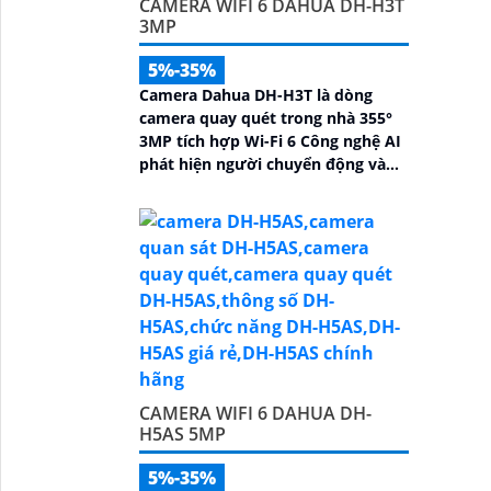
CAMERA WIFI 6 DAHUA DH-H3T
3MP
5%-35%
Camera Dahua DH-H3T là dòng
camera quay quét trong nhà 355°
3MP tích hợp Wi-Fi 6 Công nghệ AI
phát hiện người chuyển động và
âm thanh bất thường đàm thoại
hai chiều, hồng ngoại tầm xa ban
đêm 10m hỗ trợ thẻ nhớ MicroSD
256GB ONVIF và điều khiển từ xa
qua ứng dụng DMSS
CAMERA WIFI 6 DAHUA DH-
H5AS 5MP
5%-35%