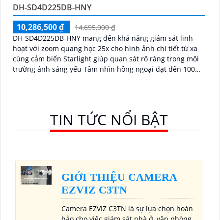
DH-SD4D225DB-HNY
10,286,500 ₫
14,695,000 ₫
DH-SD4D225DB-HNY mang đến khả năng giám sát linh
hoạt với zoom quang học 25x cho hình ảnh chi tiết từ xa
cùng cảm biến Starlight giúp quan sát rõ ràng trong môi
trường ánh sáng yếu Tầm nhìn hồng ngoại đạt đến 100m
và đèn ánh sáng ấm 50m giúp hình ảnh ban đêm luôn
sắc nét Camera hỗ trợ chống nước IP67 cùng tốc độ
khung hình 30fps@1080p ổn định
TIN TỨC NỔI BẬT
GIỚI THIỆU CAMERA
EZVIZ C3TN
Camera EZVIZ C3TN là sự lựa chọn hoàn
hảo cho việc giám sát nhà ở, văn phòng