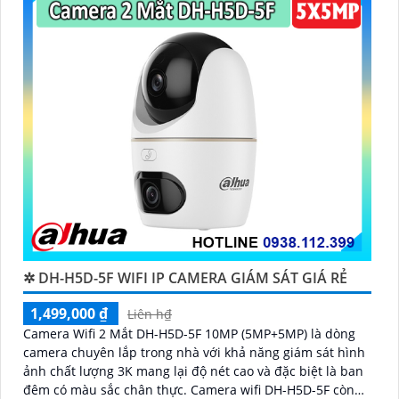
trên các website thương mại điện tử hoặc tại các cửa
hàng điện tử.
Hy vọng rằng những thông tin trên sẽ giúp bạn chọn
lựa được Camera Dahua chính hãng, giá rẻ và chất
lượng. Nếu bạn có thêm câu hỏi hoặc cần tư vấn
thêm, đừng ngần ngại để lại Cung cấp cho công trình
biết.
✲ DH-H5D-5F WIFI IP CAMERA GIÁM SÁT GIÁ RẺ
1,499,000 ₫
Liên h₫
Camera Wifi 2 Mắt DH-H5D-5F 10MP (5MP+5MP) là dòng
camera chuyên lắp trong nhà với khả năng giám sát hình
ảnh chất lượng 3K mang lại độ nét cao và đặc biệt là ban
đêm có màu sắc chân thực. Camera wifi DH-H5D-5F còn
'