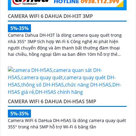
CAMERA WIFI 6 DAHUA DH-H3T 3MP
5%-35%
Camera Dahua DH-H3T là dòng camera quay quét trong
nhà 355° 3MP tích hợp Wi-Fi 6 Công nghệ AI phát hiện
người chuyển động và âm thanh bất thường đàm thoại
hai chiều, hồng ngoại tầm xa ban đêm 10m hỗ trợ thẻ
nhớ MicroSD 256GB ONVIF và điều khiển từ xa qua ứng
dụng DMSS
CAMERA WIFI 6 DAHUA DH-H5AS 5MP
5%-35%
Camera WiFi 6 DaHua DH-H5AS là dòng camera quay quét
355° trong nhà 5MP hỗ trợ Wi-Fi 6 băng tần