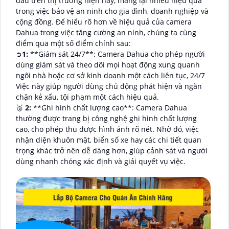
đầu trên thị trường hiện nay, mang lại nhiều hiệu quả
trong việc bảo vệ an ninh cho gia đình, doanh nghiệp và
cộng đồng. Để hiểu rõ hơn về hiệu quả của camera
Dahua trong việc tăng cường an ninh, chúng ta cùng
điểm qua một số điểm chính sau:
➲
1:
**Giám sát 24/7**: Camera Dahua cho phép người
dùng giám sát và theo dõi mọi hoạt động xung quanh
ngôi nhà hoặc cơ sở kinh doanh một cách liên tục, 24/7
Việc này giúp người dùng chủ động phát hiện và ngăn
chặn kẻ xấu, tội phạm một cách hiệu quả.
🥉
2:
**Ghi hình chất lượng cao**: Camera Dahua
thường được trang bị công nghệ ghi hình chất lượng
cao, cho phép thu được hình ảnh rõ nét. Nhờ đó, việc
nhận diện khuôn mặt, biển số xe hay các chi tiết quan
trọng khác trở nên dễ dàng hơn, giúp cảnh sát và người
dùng nhanh chóng xác định và giải quyết vụ việc.