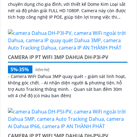
chuyên dụng cho gia đình, với thiết kế Dome Kim Loại sắt
nét và độ phân giải FULL HD 1080P. Camera này còn được
tích hợp công nghệ IP POE, giúp tiện lợi trong việc thi
công
CAMERA IP PT WIFI 3MP DAHUA DH-P3I-PV
5%-35%
liên hệ
- Camera WiFi Dahua 3MP quay quét – giám sát linh hoạt,
không góc chết. - AI nhận diện người & phương tiện, hỗ
trợ Auto Tracking thông minh. - Quan sát ban đêm 30m
với 4 chế độ (có màu ban đêm)
CAMERA IP PT WIFI 5MP DAHUA DH-P5I-PV