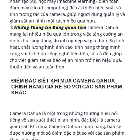
nhân tạo (AI), học máy (machine learning), điện toán
đám mây (cloud computing) để cải thiện hiệu suất và
tính tương tác của camera, giúp người dùng quản lý và
giám sát an ninh một cách hiệu quả hơn.
🔖
Những Thông tin Đáng quan tâm
camera Dahua
mang lại nhiều hiệu quả lớn trong việc tăng cường an
ninh cho cộng đồng, doanh nghiệp và gia đình. Sự linh
hoạt, chất lượng hình ảnh cao, tính năng thông minh
cùng với tích hợp công nghệ tiên tiến, tất cả đều giúp
cho việc giám sát và bảo vệ an ninh trở nên hiệu quả,
thuận tiện và an toàn hơn.
ĐIỂM ĐẶC BIỆT KHI MUA CAMERA DAHUA
CHÍNH HÃNG GIÁ RẺ SO VỚI CÁC SẢN PHẨM
KHÁC
Camera Dahua là một trong những thương hiệu nổi
tiếng về sản xuất thiết bị an ninh, đặc biệt là camera
giám sát. Khi mua Camera Dahua chính hãng, bạn sẽ
được hưởng một số điểm đặc biệt so với các sản phẩm
khác, bao gồm: