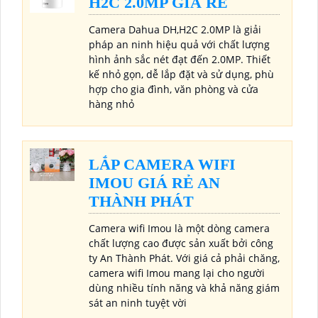
H2C 2.0MP GIÁ RẺ
Camera Dahua DH,H2C 2.0MP là giải
pháp an ninh hiệu quả với chất lượng
hình ảnh sắc nét đạt đến 2.0MP. Thiết
kế nhỏ gọn, dễ lắp đặt và sử dụng, phù
hợp cho gia đình, văn phòng và cửa
hàng nhỏ
LẮP CAMERA WIFI
IMOU GIÁ RẺ AN
THÀNH PHÁT
Camera wifi Imou là một dòng camera
chất lượng cao được sản xuất bởi công
ty An Thành Phát. Với giá cả phải chăng,
camera wifi Imou mang lại cho người
dùng nhiều tính năng và khả năng giám
sát an ninh tuyệt vời