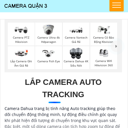
Camera PTZ
Camera Ultra 4k
Camera Vantech
Camera Có Báo
Hikvision
Hdparagon
Giá Rẻ
Động Kbvision
Camera Wifi
Lắp Camera Ghi
Camera Fish Eye
Camera Dahua 4K
Hikvision 360
Âm Giá Rẻ
Siêu Nét
LẮP CAMERA AUTO
TRACKING
Camera Dahua trang bị tính năng Auto tracking giúp theo
dõi chuyển động thông minh, tự động điều chỉnh góc quay
khi phát hiện đối tượng di chuyển trong khu vực quan sát.
Đặc biệt, một số dòng camera còn tích hợp zoom tự động để