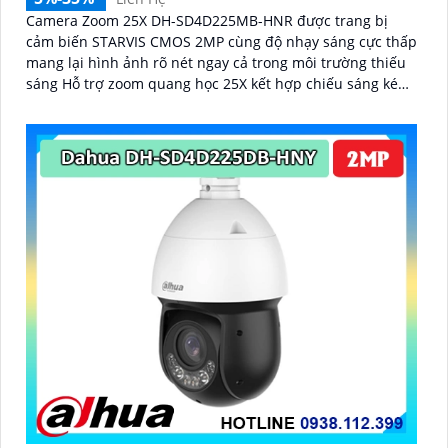
Camera Zoom 25X DH-SD4D225MB-HNR được trang bị
cảm biến STARVIS CMOS 2MP cùng độ nhạy sáng cực thấp
mang lại hình ảnh rõ nét ngay cả trong môi trường thiếu
sáng Hỗ trợ zoom quang học 25X kết hợp chiếu sáng kép
thông minh với tầm xa hồng ngoại 100m và LED ấm 50m
Tính năng quay quét linh hoạt cùng chuẩn chống nước
IP67 giúp quan sát ổn định ngoài trời