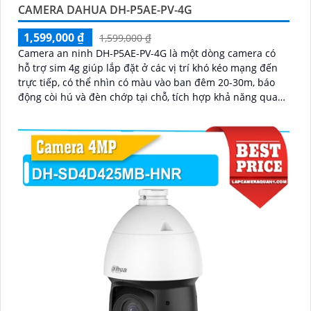
CAMERA DAHUA DH-P5AE-PV-4G
1,599,000 ₫
1,599,000 ₫
Camera an ninh DH-P5AE-PV-4G là một dòng camera có
hỗ trợ sim 4g giúp lắp đặt ở các vị trí khó kéo mạng đến
trực tiếp, có thể nhìn có màu vào ban đêm 20-30m, báo
động còi hú và đèn chớp tại chỗ, tích hợp khả năng quay
xoay 360 độ ấn tượng, chống nước IP 66