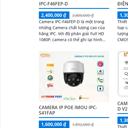
IPC-F46FEP-D
ĐIỆN
2,400,000 ₫
1,3
2,400,000 ₫
Camera IPC-F46FEP-D là một trong
Thiết
những Camera chất lượng cao của
loại 
hãng IPC. Với độ phân giải Full HD
lượng
1080P, camera có thể ghi lại hình
CMOS. Nó được trang bị c
ảnh rõ nét và sắc nét
thiếu
10m t
CAME
CAMERA IP POE IMOU IPC-
D V2
S41FAP
1,3
1,600,000 ₫
1,892,000 ₫
Thiết