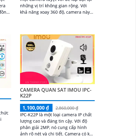
những vị trí không gian rộng. Với
 đồng
khả năng xoay 360 độ, camera này
 ban
giúp quan sát hiệu quả từ mọi góc
độ
CAMERA QUAN SAT IMOU IPC-
D
K22P
1,100,000 ₫
2,860,000 ₫
 chức
IPC-K22P là một loại camera IP chất
i
lượng cao và đáng tin cậy. Với độ
phân giải 2MP, nó cung cấp hình
ảnh rõ nét và chi tiết. Camera có khả