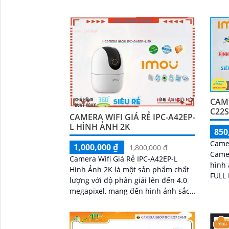
chức...
tượng
CAME
C22
CAMERA WIFI GIÁ RẺ IPC-A42EP-
L HÌNH ẢNH 2K
850
Camer
1,000,000 ₫
1,800,000 ₫
Came
Camera Wifi Giá Rẻ IPC-A42EP-L
hình 
Hình Ảnh 2K là một sản phẩm chất
FULL 
lượng với độ phân giải lên đến 4.0
ràng và chi
megapixel, mang đến hình ảnh sắc
trang
nét. Với khả năng xem ban đêm
thông qua công...