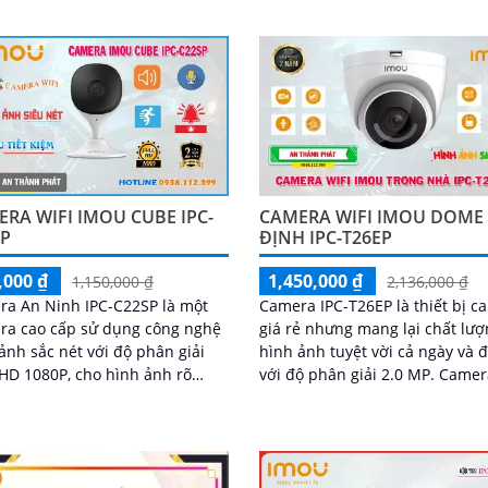
 ơn với những...
RA WIFI IMOU CUBE IPC-
CAMERA WIFI IMOU DOME
SP
ĐỊNH IPC-T26EP
,000 ₫
1,450,000 ₫
1,150,000 ₫
2,136,000 ₫
a An Ninh IPC-C22SP là một
Camera IPC-T26EP là thiết bị c
ra cao cấp sử dụng công nghệ
giá rẻ nhưng mang lại chất lư
ảnh sắc nét với độ phân giải
hình ảnh tuyệt vời cả ngày và
HD 1080P, cho hình ảnh rõ
với độ phân giải 2.0 MP. Camera này
 tiết. Camera cũng được
cung cấp hình ảnh ban đêm s
 bị công...
đẹp nhờ...