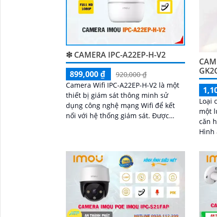
❇ CAMERA IPC-A22EP-H-V2
CAME
GK2
899,000 ₫
920,000 ₫
Camera Wifi IPC-A22EP-H-V2 là một
1,1
thiết bị giám sát thông minh sử
Loại
dụng công nghệ mạng Wifi để kết
một l
nối với hệ thống giám sát. Được
căn h
trang bị các tính năng tiên tiến,
Hình
camera này...
công 
quan 
'