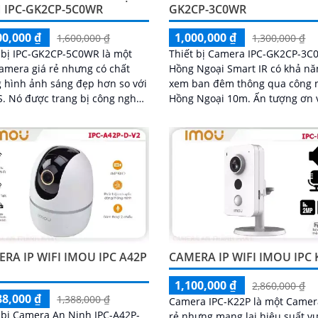
 IPC-GK2CP-5C0WR
GK2CP-3C0WR
00,000 ₫
1,000,000 ₫
1,600,000 ₫
1,300,000 ₫
 bị IPC-GK2CP-5C0WR là một
Thiết bị Camera IPC-GK2CP-3
camera giá rẻ nhưng có chất
Hồng Ngoại Smart IR có khả nă
 hình ảnh sáng đẹp hơn so với
xem ban đêm thông qua công 
ông nghệ
Hồng Ngoại 10m. Ấn tượng ơn với
 sáng Hồng Ngoại với tầm nhìn
những thông số là camera này
rong điều kiện ánh sáng yếu
hợp cho việc giám sát shop với
năng xoay 360 độ
RA IP WIFI IMOU IPC A42P
CAMERA IP WIFI IMOU IPC 
1,100,000 ₫
2,860,000 ₫
88,000 ₫
1,388,000 ₫
Camera IPC-K22P là một Camer
 bị Camera An Ninh IPC-A42P-
rẻ nhưng mang lại hiệu suất v