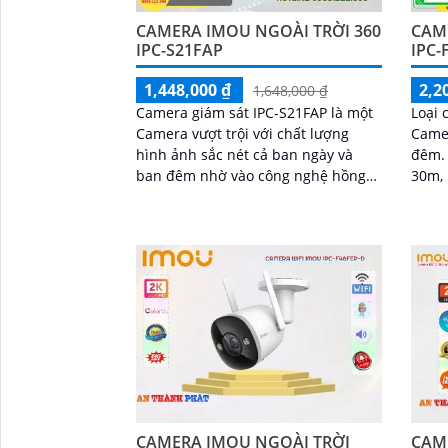
CAMERA IMOU NGOÀI TRỜI 360
CAM
IPC-S21FAP
IPC-
1,448,000 ₫
2,2
1,648,000 ₫
Camera giám sát IPC-S21FAP là một
Loại 
Camera vượt trội với chất lượng
Camer
hình ảnh sắc nét cả ban ngày và
đêm. Với công nghệ hồng ngoạ
ban đêm nhờ vào công nghệ hồng
30m, 
ngoại có tầm quan sát lên đến 20m.
và rõ
Với độ phân...
CAMERA IMOU NGOÀI TRỜI
CAM