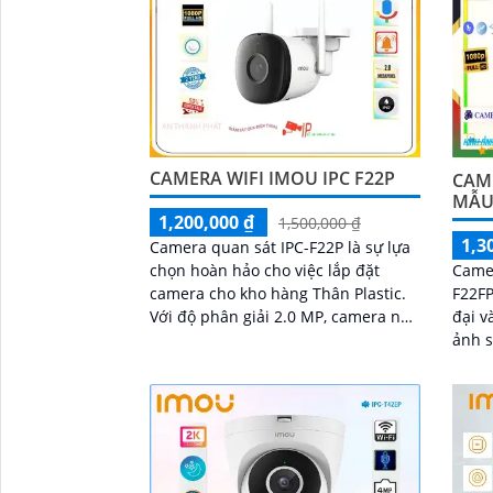
CAMERA WIFI IMOU IPC F22P
CAME
MẪU
1,200,000 ₫
1,500,000 ₫
1,3
Camera quan sát IPC-F22P là sự lựa
Camer
chọn hoàn hảo cho việc lắp đặt
F22FP
camera cho kho hàng Thân Plastic.
đại và tiện í
Với độ phân giải 2.0 MP, camera này
ảnh s
mang đến hình ảnh rõ nét cả ngày
quan 
và đêm
lượng
sáng