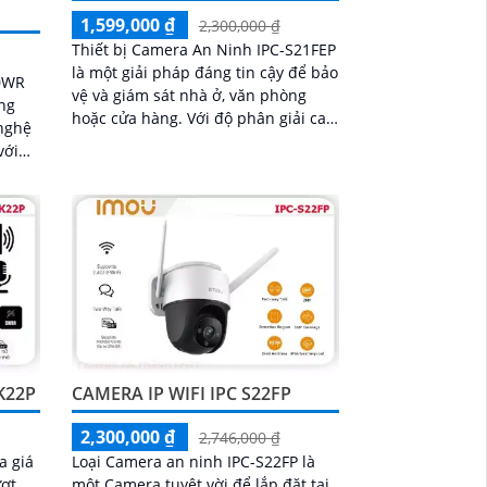
1,599,000 ₫
2,300,000 ₫
Thiết bị Camera An Ninh IPC-S21FEP
là một giải pháp đáng tin cậy để bảo
C0WR
vệ và giám sát nhà ở, văn phòng
ng
hoặc cửa hàng. Với độ phân giải cao
nghệ
2MP, nó cung cấp hình ảnh sắc nét
và chi tiết
 phù
 khả
K22P
CAMERA IP WIFI IPC S22FP
2,300,000 ₫
2,746,000 ₫
a giá
Loại Camera an ninh IPC-S22FP là
ượt
một Camera tuyệt vời để lắp đặt tại