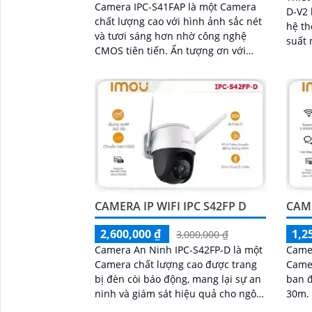
Camera IPC-S41FAP là một Camera
D-V2 
chất lượng cao với hình ảnh sắc nét
hệ thố
và tươi sáng hơn nhờ công nghệ
suất 
CMOS tiên tiến. Ấn tượng ơn với
mang 
những thông số là camera này được
vời v
tích hợp công...
hồng
CAMERA IP WIFI IPC S42FP D
CAME
2,600,000 ₫
1,2
3,000,000 ₫
Camera An Ninh IPC-S42FP-D là một
Camer
Camera chất lượng cao được trang
Came
bị đèn còi báo động, mang lại sự an
ban 
ninh và giám sát hiệu quả cho ngôi
30m. Camera phù hợp cho dự á
nhà hoặc văn phòng của bạn. Với
dân d