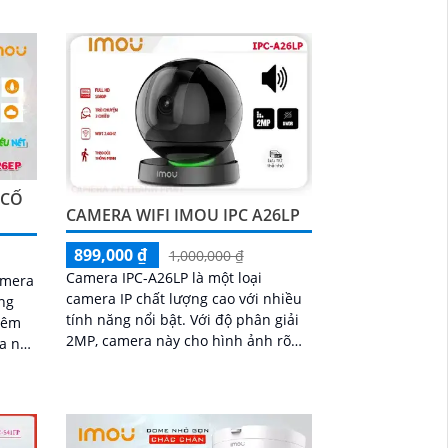
năng quay quét 360 độ, cho phép
giám sát toàn diện
 CỐ
CAMERA WIFI IMOU IPC A26LP
899,000 ₫
1,000,000 ₫
Camera IPC-A26LP là một loại
amera
camera IP chất lượng cao với nhiều
ợng
tính năng nổi bật. Với độ phân giải
 đêm
2MP, camera này cho hình ảnh rõ
nét và chất lượng cao
áng