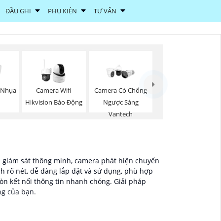
ĐẦU GHI
PHỤ KIỆN
TƯ VẤN
 Nhụa
Camera Wifi
Camera Có Chống
Hikvision Báo Động
Ngược Sáng
Vantech
ệ giám sát thông minh, camera phát hiện chuyển
h rõ nét, dễ dàng lắp đặt và sử dụng, phù hợp
òn kết nối thông tin nhanh chóng. Giải pháp
ng của bạn.