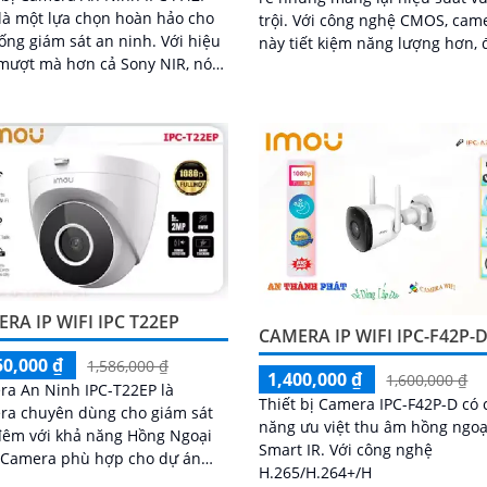
là một lựa chọn hoàn hảo cho
trội. Với công nghệ CMOS, camera
ng giám sát an ninh. Với hiệu
này tiết kiệm năng lượng hơn,
mượt mà hơn cả Sony NIR, nó
thời còn có khả năng giám sát
lại khả năng giám sát tuyệt
đêm với hồng ngoại 10m
ào ban đêm với công nghệ
 ngoại 10m
RA IP WIFI IPC T22EP
CAMERA IP WIFI IPC-F42P-
50,000 ₫
1,586,000 ₫
1,400,000 ₫
1,600,000 ₫
a An Ninh IPC-T22EP là
Thiết bị Camera IPC-F42P-D có
ra chuyên dùng cho giám sát
năng ưu việt thu âm hồng ngoạ
đêm với khả năng Hồng Ngoại
Smart IR. Với công nghệ
n
H.265/H.264+/H
ụng như căn hộ, nhà phố. Ấn