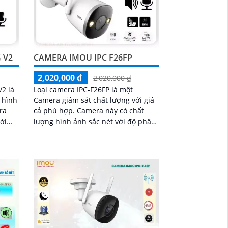
 V2
CAMERA IMOU IPC F26FP
2,020,000 ₫
2,020,000 ₫
2 là
Loại camera IPC-F26FP là một
 hình
Camera giám sát chất lượng với giá
cả phù hợp. Camera này có chất
ới
lượng hình ảnh sắc nét với độ phân
h
giải cao và góc nhìn rộng, giúp quan
sát rõ ràng và chi tiết