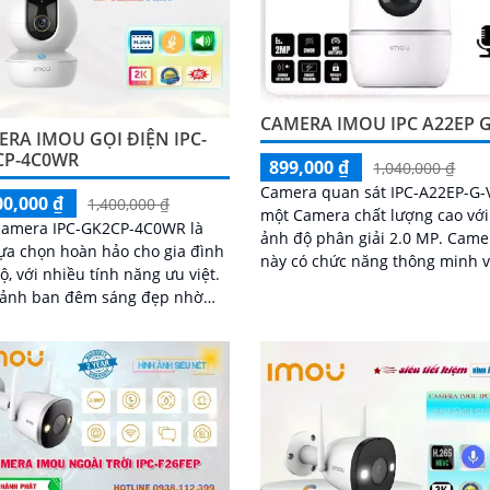
CAMERA IMOU IPC A22EP G
RA IMOU GỌI ĐIỆN IPC-
CP-4C0WR
899,000 ₫
1,040,000 ₫
Camera quan sát IPC-A22EP-G-V
00,000 ₫
1,400,000 ₫
một Camera chất lượng cao với
 camera IPC-GK2CP-4C0WR là
ảnh độ phân giải 2.0 MP. Camera
ựa chọn hoàn hảo cho gia đình
này có chức năng thông minh v
ộ, với nhiều tính năng ưu việt.
hồng ngoại SMD, giúp hình ản
 ảnh ban đêm sáng đẹp nhờ
trong đêm sáng rõ nét hơn
nghệ hồng ngoại 10m, giúp
sát hiệu quả trong bóng tối