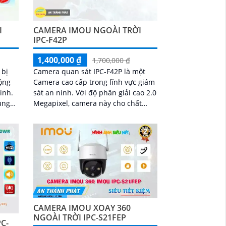
I
CAMERA IMOU NGOÀI TRỜI
IPC-F42P
1,400,000 ₫
1,700,000 ₫
 bị
Camera quan sát IPC-F42P là một
ộng
Camera cao cấp trong lĩnh vực giám
ninh.
sát an ninh. Với độ phân giải cao 2.0
ung
Megapixel, camera này cho chất
t
lượng hình ảnh sắc nét và chi tiết
CAMERA IMOU XOAY 360
NGOÀI TRỜI IPC-S21FEP
C-