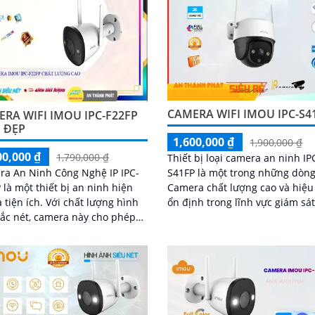
CAMERA WIFI IMOU IPC-S4
RA WIFI IMOU IPC-F22FP
 ĐẸP
1,600,000 ₫
1,900,000 ₫
00,000 ₫
1,790,000 ₫
Thiết bị loại camera an ninh IP
a An Ninh Công Nghệ IP IPC-
S41FP là một trong những dòn
 là một thiết bị an ninh hiện
Camera chất lượng cao và hiệu
ch. Với chất lượng hình
ổn định trong lĩnh vực giám sá
ắc nét, camera này cho phép
ninh. Với độ phân giải Full HD
sát và ghi lại hình ảnh chất
1080p, camera IPC-S41FP có kh
 cao trong mọi điều kiện ánh
năng quan sát rõ nét và chi tiế