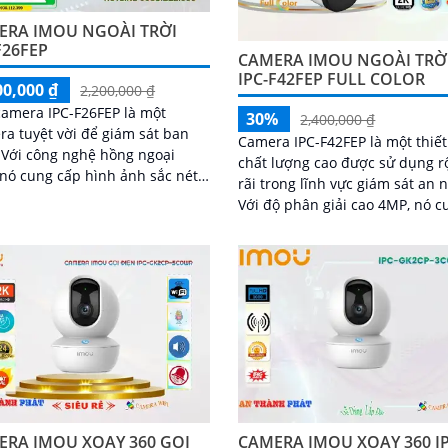
ERA IMOU NGOÀI TRỜI
F26FEP
CAMERA IMOU NGOÀI TRỜ
IPC-F42FEP FULL COLOR
00,000 ₫
2,200,000 ₫
camera IPC-F26FEP là một
30%
2,400,000 ₫
a tuyệt vời để giám sát ban
Camera IPC-F42FEP là một thiết
i
chất lượng cao được sử dụng r
nó cung cấp hình ảnh sắc nét
rãi trong lĩnh vực giám sát an 
 ràng ngay cả trong điều kiện
Với độ phân giải cao 4MP, nó c
ánh sáng yếu. Độ phân giải 2
cấp hình ảnh sắc nét và chi tiế
ERA IMOU XOAY 360 GỌI
CAMERA IMOU XOAY 360 IP