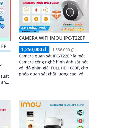
CAMERA WIFI IMOU IPC-T22EP
1FP
1,250,000 ₫
1,586,000 ₫
Camera quan sát IPC-T22EP là một
Camera công nghệ hình ảnh sắt nét
C-
với độ phân giải FULL HD 1080P, cho
g
phép quan sát chất lượng cao. Với
 suất
công nghệ hồng ngoại Smart IR,
t an
camera có khả năng xem ban đêm
với tầm nhìn hồng ngoại lên đến
ả
30m
t