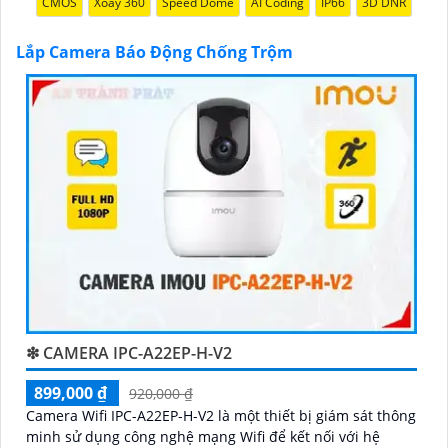
CMOS
Xoay 360
Speed Dome
AI Coding
IP66
3D DNR
tự lắp đặt nếu bạn muốn.
Nếu bạn cần thêm thông tin hoặc muốn để lại thông
Lắp Camera Báo Động Chống Trộm
tin liên lạc, Từng công trình có thể giúp bạn tìm kiếm
các dịch vụ liên quan đến lắp đặt Camera Báo Động
Chống Trộm.
❇ CAMERA IPC-A22EP-H-V2
'
899,000 ₫
920,000 ₫
Camera Wifi IPC-A22EP-H-V2 là một thiết bị giám sát thông
minh sử dụng công nghệ mạng Wifi để kết nối với hệ