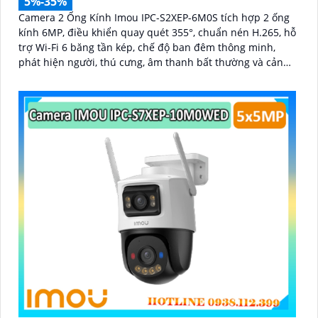
5%-35%
Camera 2 Ống Kính Imou IPC-S2XEP-6M0S tích hợp 2 ống
kính 6MP, điều khiển quay quét 355°, chuẩn nén H.265, hỗ
trợ Wi-Fi 6 băng tần kép, chế độ ban đêm thông minh,
phát hiện người, thú cưng, âm thanh bất thường và cảnh
báo bằng còi và đèn tùy chỉnh, lưu trữ đến 512GB