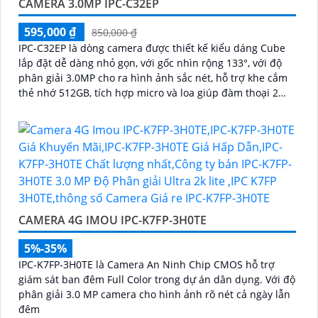
CAMERA 3.0MP IPC-C32EP
595,000 ₫
850,000 ₫
IPC-C32EP là dòng camera được thiết kế kiểu dáng Cube
lắp đặt dễ dàng nhỏ gọn, với gốc nhìn rộng 133°, với độ
phân giải 3.0MP cho ra hình ảnh sắc nét, hỗ trợ khe cắm
thẻ nhớ 512GB, tích hợp micro và loa giúp đàm thoại 2
chiều, có thể kết nối wifi 6, chuẩn tương thích Onvif
CAMERA 4G IMOU IPC-K7FP-3H0TE
5%-35%
IPC-K7FP-3H0TE là Camera An Ninh Chip CMOS hỗ trợ
giám sát ban đêm Full Color trong dự án dân dụng. Với độ
phân giải 3.0 MP camera cho hình ảnh rõ nét cả ngày lẫn
đêm