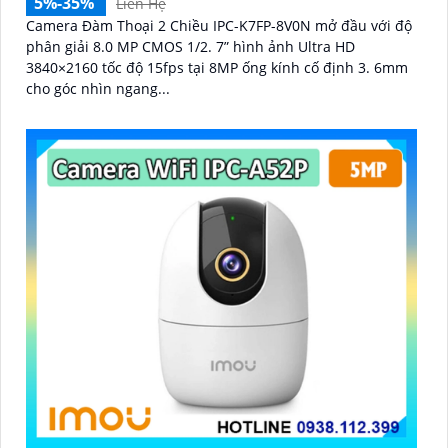
5%-35%
Liên Hệ
Camera Đàm Thoại 2 Chiều IPC-K7FP-8V0N mở đầu với độ
phân giải 8.0 MP CMOS 1/2. 7” hình ảnh Ultra HD
3840×2160 tốc độ 15fps tại 8MP ống kính cố định 3. 6mm
cho góc nhìn ngang...