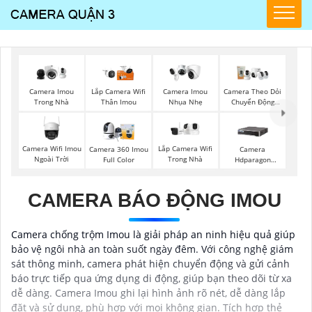
Camera Imou
Lắp Camera Wifi
Camera Imou
Camera Theo Dỏi
Trong Nhà
Thân Imou
Nhụa Nhẹ
Chuyển Động
Imou
Camera Wifi Imou
Lắp Camera Wifi
Camera 360 Imou
Camera
Ngoài Trời
Trong Nhà
Full Color
Hdparagon
Starlight
CAMERA BÁO ĐỘNG IMOU
Camera chống trộm Imou là giải pháp an ninh hiệu quả giúp
bảo vệ ngôi nhà an toàn suốt ngày đêm. Với công nghệ giám
sát thông minh, camera phát hiện chuyển động và gửi cảnh
báo trực tiếp qua ứng dụng di động, giúp bạn theo dõi từ xa
dễ dàng. Camera Imou ghi lại hình ảnh rõ nét, dễ dàng lắp
đặt và sử dụng, phù hợp với mọi không gian. Tích hợp thẻ