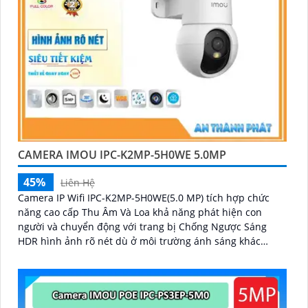
CAMERA IMOU IPC-K2MP-5H0WE 5.0MP
45%
Liên Hệ
Camera IP Wifi IPC-K2MP-5H0WE(5.0 MP) tích hợp chức
năng cao cấp Thu Âm Và Loa khả năng phát hiện con
người và chuyển động với trang bị Chống Ngược Sáng
HDR hình ảnh rõ nét dù ở môi trường ánh sáng khác
nhau công nghệ xử lý hình ảnh thiếu sáng có màu ban
đêm mang lại hình ảnh sắc nét