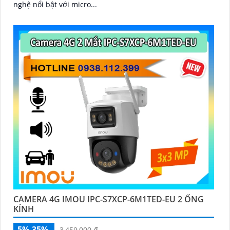
nghệ nổi bật với micro...
CAMERA 4G IMOU IPC-S7XCP-6M1TED-EU 2 ỐNG
KÍNH
5%-35%
3,459,000 ₫