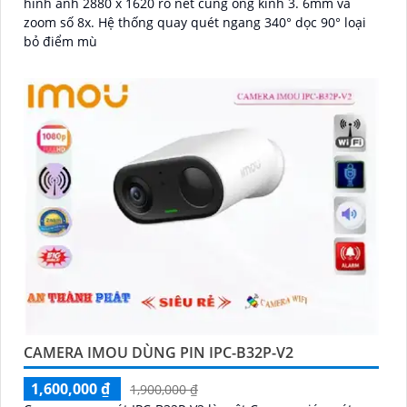
hình ảnh 2880 x 1620 rõ nét cùng ống kính 3. 6mm và
zoom số 8x. Hệ thống quay quét ngang 340° dọc 90° loại
bỏ điểm mù
CAMERA IMOU DÙNG PIN IPC-B32P-V2
1,600,000 ₫
1,900,000 ₫