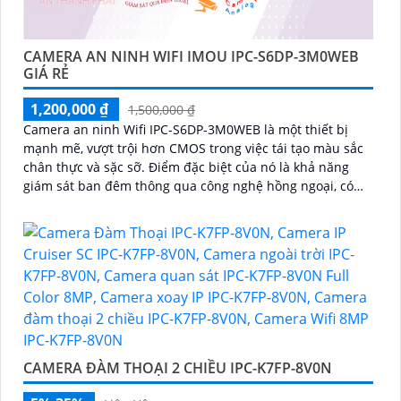
CAMERA AN NINH WIFI IMOU IPC-S6DP-3M0WEB
GIÁ RẺ
1,200,000 ₫
1,500,000 ₫
Camera an ninh Wifi IPC-S6DP-3M0WEB là một thiết bị
mạnh mẽ, vượt trội hơn CMOS trong việc tái tạo màu sắc
chân thực và sặc sỡ. Điểm đặc biệt của nó là khả năng
giám sát ban đêm thông qua công nghệ hồng ngoại, có
thể quan sát xa tới 25m
CAMERA ĐÀM THOẠI 2 CHIỀU IPC-K7FP-8V0N