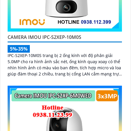
CAMERA IMOU IPC-S2XEP-10M0S
5%-35%
IPC-S2XEP-10M0S trang bị 2 ống kính với độ phân giải
5.0MP cho ra hình ảnh sắc nét, ống kính quay xoay có thể
nhìn hình ảnh có màu vào ban đêm, tích hợp micro và loa
giúp đàm thoại 2 chiều, trang bị cổng LAN cắm mạng trực
tiếp nâng cao độ ổn định