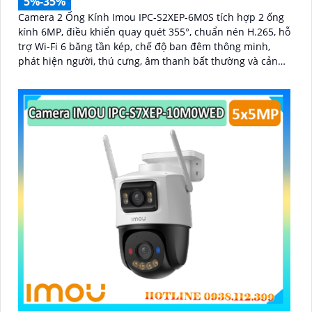
5%-35%
Camera 2 Ống Kính Imou IPC-S2XEP-6M0S tích hợp 2 ống
kính 6MP, điều khiển quay quét 355°, chuẩn nén H.265, hỗ
trợ Wi-Fi 6 băng tần kép, chế độ ban đêm thông minh,
phát hiện người, thú cưng, âm thanh bất thường và cảnh
báo bằng còi và đèn tùy chỉnh, lưu trữ đến 512GB