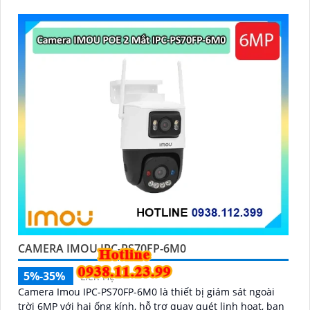
và văn phòng
CAMERA IMOU IPC-PS70FP-6M0
5%-35%
Liên Hệ
Camera Imou IPC-PS70FP-6M0 là thiết bị giám sát ngoài
trời 6MP với hai ống kính, hỗ trợ quay quét linh hoạt, ban