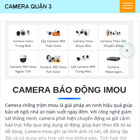
Camera Imou
Lắp Camera Wifi
Camera Imou
Camera Theo Dỏi
Trong Nhà
Thân Imou
Nhụa Nhẹ
Chuyển Động
Imou
Camera Wifi Imou
Lắp Camera Wifi
Camera 360 Imou
Camera
Ngoài Trời
Trong Nhà
Full Color
Hdparagon
Starlight
CAMERA BÁO ĐỘNG IMOU
Camera chống trộm Imou là giải pháp an ninh hiệu quả giúp
bảo vệ ngôi nhà an toàn suốt ngày đêm. Với công nghệ giám
sát thông minh, camera phát hiện chuyển động và gửi cảnh
báo trực tiếp qua ứng dụng di động, giúp bạn theo dõi từ xa
dễ dàng. Camera Imou ghi lại hình ảnh rõ nét, dễ dàng lắp
đặt và sử dụng, phù hợp với mọi không gian. Tích hợp thẻ