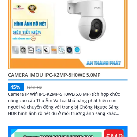
CAMERA IMOU IPC-K2MP-5H0WE 5.0MP
45%
Liên Hệ
Camera IP Wifi IPC-K2MP-5H0WE(5.0 MP) tích hợp chức
năng cao cấp Thu Âm Và Loa khả năng phát hiện con
người và chuyển động với trang bị Chống Ngược Sáng
HDR hình ảnh rõ nét dù ở môi trường ánh sáng khác
nhau công nghệ xử lý hình ảnh thiếu sáng có màu ban
đêm mang lại hình ảnh sắc nét