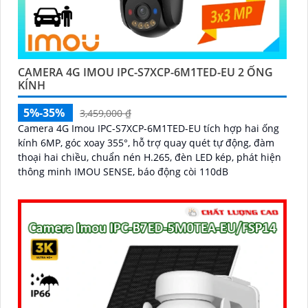
CAMERA 4G IMOU IPC-S7XCP-6M1TED-EU 2 ỐNG
KÍNH
5%-35%
3,459,000 ₫
Camera 4G Imou IPC-S7XCP-6M1TED-EU tích hợp hai ống
kính 6MP, góc xoay 355°, hỗ trợ quay quét tự động, đàm
thoại hai chiều, chuẩn nén H.265, đèn LED kép, phát hiện
thông minh IMOU SENSE, báo động còi 110dB