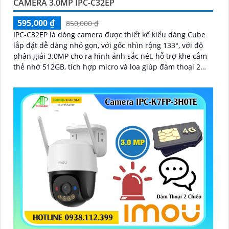
CAMERA 3.0MP IPC-C32EP
595,000 ₫
850,000 ₫
IPC-C32EP là dòng camera được thiết kế kiểu dáng Cube
lắp đặt dễ dàng nhỏ gọn, với gốc nhìn rộng 133°, với độ
phân giải 3.0MP cho ra hình ảnh sắc nét, hỗ trợ khe cắm
thẻ nhớ 512GB, tích hợp micro và loa giúp đàm thoại 2
chiều, có thể kết nối wifi 6, chuẩn tương thích Onvif