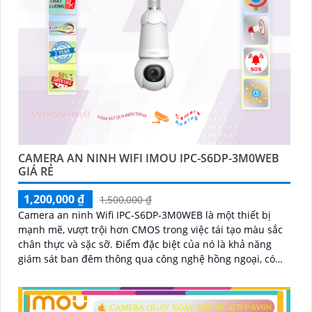
CAMERA AN NINH WIFI IMOU IPC-S6DP-3M0WEB
GIÁ RẺ
1,200,000 ₫
1,500,000 ₫
Camera an ninh Wifi IPC-S6DP-3M0WEB là một thiết bị
mạnh mẽ, vượt trội hơn CMOS trong việc tái tạo màu sắc
chân thực và sặc sỡ. Điểm đặc biệt của nó là khả năng
giám sát ban đêm thông qua công nghệ hồng ngoại, có
thể quan sát xa tới 25m