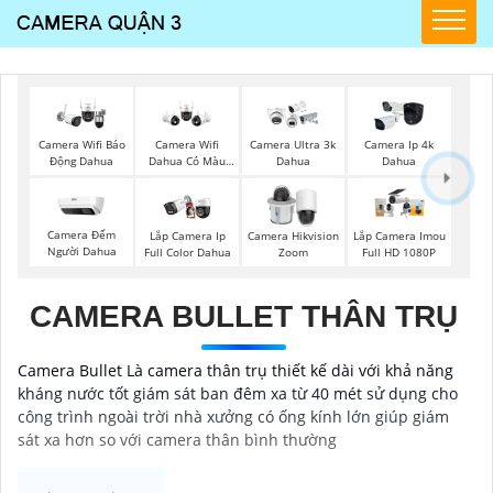
Camera Wifi Báo
Camera Wifi
Camera Ultra 3k
Camera Ip 4k
Động Dahua
Dahua Có Màu
Dahua
Dahua
Ban Đêm
Camera Đếm
Lắp Camera Ip
Camera Hikvision
Lắp Camera Imou
Người Dahua
Full Color Dahua
Zoom
Full HD 1080P
CAMERA BULLET THÂN TRỤ
Camera Bullet Là camera thân trụ thiết kế dài với khả năng
kháng nước tốt giám sát ban đêm xa từ 40 mét sử dụng cho
công trình ngoài trời nhà xưởng có ống kính lớn giúp giám
sát xa hơn so với camera thân bình thường