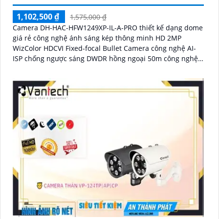
1,102,500 ₫
1,575,000 ₫
Camera DH-HAC-HFW1249XP-IL-A-PRO thiết kế dạng dome
giá rẻ công nghệ ánh sáng kép thông minh HD 2MP
WizColor HDCVI Fixed-focal Bullet Camera công nghệ AI-
ISP chống ngược sáng DWDR hồng ngoại 50m công nghệ
Starlight cho giám sát ban đêm tốt. Phù hợp lắp ngoài trời
kho hàng nhà xưởng