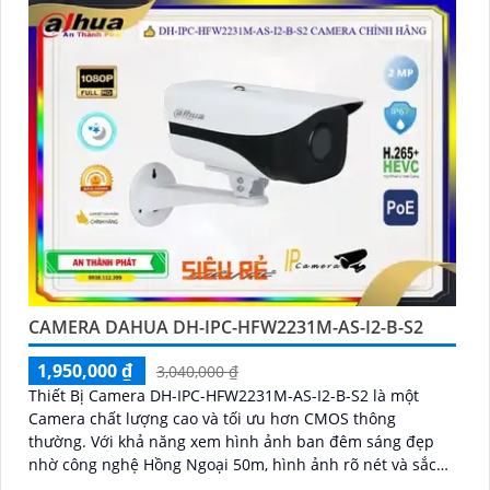
CAMERA DAHUA DH-IPC-HFW2231M-AS-I2-B-S2
1,950,000 ₫
3,040,000 ₫
Thiết Bị Camera DH-IPC-HFW2231M-AS-I2-B-S2 là một
Camera chất lượng cao và tối ưu hơn CMOS thông
thường. Với khả năng xem hình ảnh ban đêm sáng đẹp
nhờ công nghệ Hồng Ngoại 50m, hình ảnh rõ nét và sắc
sảo với độ phân giải Full HD 1080P