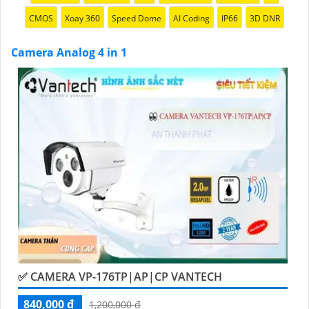
CMOS
Xoay 360
Speed Dome
AI Coding
IP66
3D DNR
Camera Analog 4 in 1
'
✅ CAMERA VP-176TP|AP|CP VANTECH
840,000 ₫
1,200,000 ₫