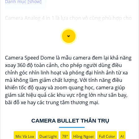
Camera Analog 4 in 1 là lựa chọn vô cùng phù hợp cho
bạn trong hệ thống an ninh có đòi hỏi cao về chất
lượng hình ảnh và độ ổn định cao. Với công nghệ 4 in
1, camera này có khả năng tương thích với nhiều hệ
thống khác nhau như: Analog, TVI, CVI và AHD, giúp
tiết kiệm chi phí nâng cấp và cài đặt. Sau đây là một số
Camera Speed Dome là mẫu camera đem lại khả năng
camera quan sát chất lượng dành cho bạn tham khảo.
xoay 360 độ toàn cảnh, cho phép người dùng điều
chỉnh góc nhìn linh hoạt và phóng đại hình ảnh từ xa
mà không làm giảm chất lượng. Với tính năng điều
khiển tốc độ quay và zoom quang học, camera giúp
giám sát hiệu quả các khu vực rộng lớn như sân bay,
bãi đỗ xe hay các trung tâm thương mại.
CAMERA BULLET THÂN TRỤ
Mic Và Loa
Dual Light
78°
Hồng Ngoại
Full Color
AI