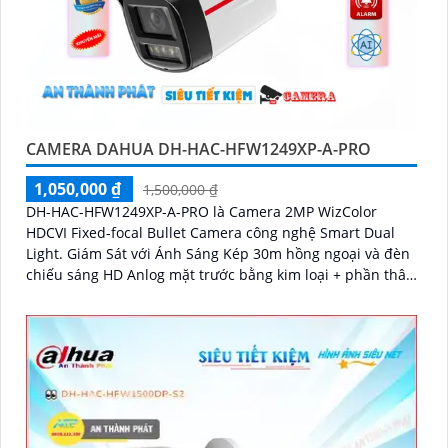
CAMERA DAHUA DH-HAC-HFW1249XP-A-PRO
1,050,000 ₫
1,500,000 ₫
DH-HAC-HFW1249XP-A-PRO là Camera 2MP WizColor
HDCVI Fixed-focal Bullet Camera công nghệ Smart Dual
Light. Giám Sát với Ánh Sáng Kép 30m hồng ngoại và đèn
chiếu sáng HD Anlog mặt trước bằng kim loại + phần thân
bằng nhựa + Giá đỡ bằng kim loại