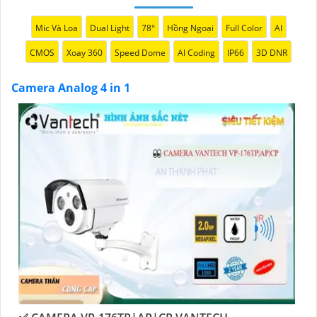
Mic Và Loa
Dual Light
78°
Hồng Ngoại
Full Color
AI
CMOS
Xoay 360
Speed Dome
AI Coding
IP66
3D DNR
'
Camera Analog 4 in 1