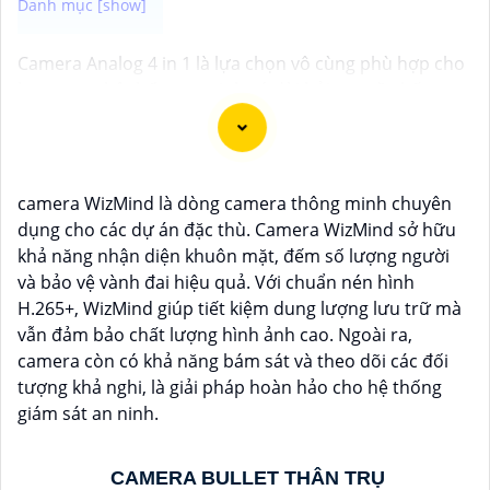
Camera Analog 4 in 1 là lựa chọn vô cùng phù hợp cho
bạn trong hệ thống an ninh có đòi hỏi cao về chất
lượng hình ảnh và độ ổn định cao. Với công nghệ 4 in
1, camera này có khả năng tương thích với nhiều hệ
thống khác nhau như: Analog, TVI, CVI và AHD, giúp
tiết kiệm chi phí nâng cấp và cài đặt. Sau đây là một số
camera WizMind là dòng camera thông minh chuyên
camera quan sát chất lượng dành cho bạn tham khảo.
dụng cho các dự án đặc thù. Camera WizMind sở hữu
khả năng nhận diện khuôn mặt, đếm số lượng người
và bảo vệ vành đai hiệu quả. Với chuẩn nén hình
H.265+, WizMind giúp tiết kiệm dung lượng lưu trữ mà
vẫn đảm bảo chất lượng hình ảnh cao. Ngoài ra,
camera còn có khả năng bám sát và theo dõi các đối
tượng khả nghi, là giải pháp hoàn hảo cho hệ thống
giám sát an ninh.
CAMERA BULLET THÂN TRỤ