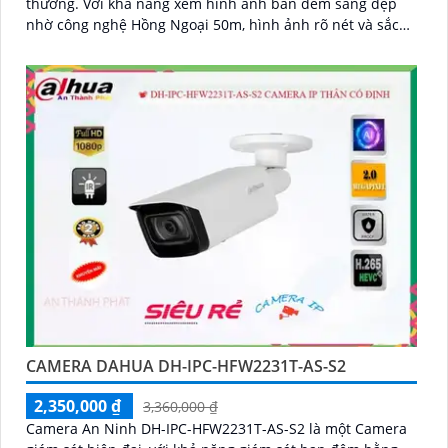
thường. Với khả năng xem hình ảnh ban đêm sáng đẹp
nhờ công nghệ Hồng Ngoại 50m, hình ảnh rõ nét và sắc
sảo với độ phân giải Full HD 1080P
CAMERA DAHUA DH-IPC-HFW2231T-AS-S2
2,350,000 ₫
3,360,000 ₫
Camera An Ninh DH-IPC-HFW2231T-AS-S2 là một Camera