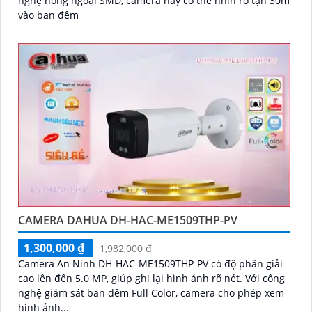
nghệ hồng ngoại SMD, camera này có thể nhìn rõ tận 30m
vào ban đêm
CAMERA DAHUA DH-HAC-ME1509THP-PV
1,300,000 ₫
1,982,000 ₫
Camera An Ninh DH-HAC-ME1509THP-PV có độ phân giải
cao lên đến 5.0 MP, giúp ghi lại hình ảnh rõ nét. Với công
nghệ giám sát ban đêm Full Color, camera cho phép xem
hình ảnh...