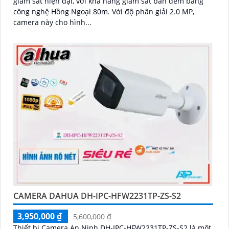
giám sát hiện đại, với khả năng giám sát ban đêm bằng
công nghệ Hồng Ngoại 80m. Với độ phân giải 2.0 MP,
camera này cho hình...
CAMERA DAHUA DH-IPC-HFW2231TP-ZS-S2
3,950,000 ₫
5,600,000 ₫
Thiết bị Camera An Ninh DH-IPC-HFW2231TP-ZS-S2 là một