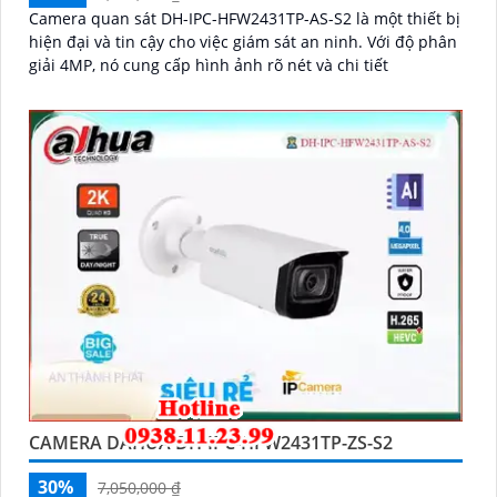
Camera quan sát DH-IPC-HFW2431TP-AS-S2 là một thiết bị
hiện đại và tin cậy cho việc giám sát an ninh. Với độ phân
giải 4MP, nó cung cấp hình ảnh rõ nét và chi tiết
CAMERA DAHUA DH-IPC-HFW2431TP-ZS-S2
30%
7,050,000 ₫