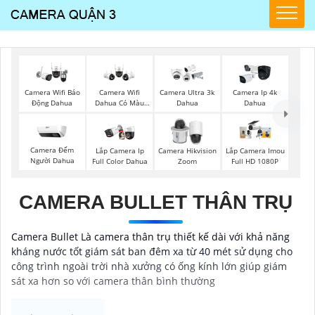
Camera Wifi Báo
Camera Wifi
Camera Ultra 3k
Camera Ip 4k
Động Dahua
Dahua Có Màu
Dahua
Dahua
Ban Đêm
Camera Đếm
Lắp Camera Ip
Camera Hikvision
Lắp Camera Imou
Người Dahua
Full Color Dahua
Zoom
Full HD 1080P
CAMERA BULLET THÂN TRỤ
Camera Bullet Là camera thân trụ thiết kế dài với khả năng
kháng nước tốt giám sát ban đêm xa từ 40 mét sử dụng cho
công trình ngoài trời nhà xưởng có ống kính lớn giúp giám
sát xa hơn so với camera thân bình thường