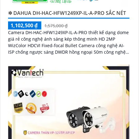
✲ DAHUA DH-HAC-HFW1249XP-IL-A-PRO SẮC NÉT
1,102,500 ₫
1,575,000 ₫
Camera DH-HAC-HFW1249XP-IL-A-PRO thiết kế dạng dome
giá rẻ công nghệ ánh sáng kép thông minh HD 2MP
WizColor HDCVI Fixed-focal Bullet Camera công nghệ AI-
ISP chống ngược sáng DWDR hồng ngoại 50m công nghệ
Starlight cho giám sát ban đêm tốt. Phù hợp lắp ngoài trời
kho hàng nhà xưởng