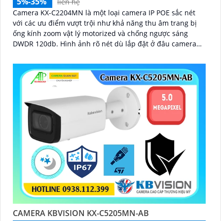
5%-35%
liên hệ
Camera KX-C2204MN là một loại camera IP POE sắc nét
với các ưu điểm vượt trội như khả năng thu âm trang bị
ống kính zoom vật lý motorized và chống ngược sáng
DWDR 120db. Hình ảnh rõ nét dù lắp đặt ở đâu camera
còn có khả năng phát hiện người/phương tiện
CAMERA KBVISION KX-C5205MN-AB