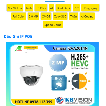
Mic Và Loa
IP66
3D DNR
AI
Dual Light
78°
Hồng Ngoại
Full Color
2.0 MP
CMOS
Xoay 360
Thân
AI Coding
Speed Dome
Đầu Ghi IP POE
'