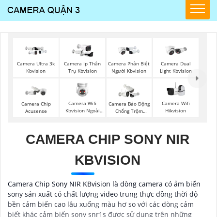
Camera Ultra 3k
Camera Ip Thân
Camera Phân Biệt
Camera Dual
Kbvision
Trụ Kbvision
Người Kbvision
Light Kbvision
Camera Wifi
Camera Wifi
Camera Chip
Camera Báo Động
Kbvision Ngoài
Hikvision
Acusense
Chống Trộm
Trời 360
Hikvision
CAMERA CHIP SONY NIR
KBVISION
Camera Chip Sony NIR KBvision là dòng camera có ảm biến
sony sản xuất có chất lượng video trung thực đồng thời độ
bền cảm biến cao lâu xuống màu hơ so với các dòng cảm
biết khác cảm biến sony snr1s được sử dụng trên những