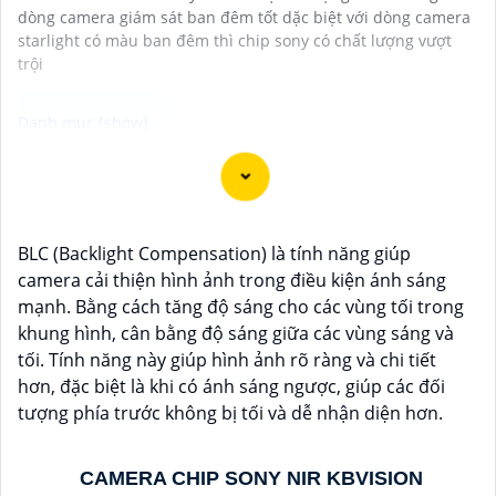
dòng camera giám sát ban đêm tốt dặc biệt với dòng camera
starlight có màu ban đêm thì chip sony có chất lượng vượt
trội
Với khả năng kết nối trực tiếp với camera IP qua giao
thức POE, đây là giải pháp chất lượng đáng được đầu
tư để quản lý và giám sát từ xa. Đầu ghi IP POE cung
BLC (Backlight Compensation) là tính năng giúp
cấp khả năng ghi hình chất lượng cao, lưu trữ dữ liệu
camera cải thiện hình ảnh trong điều kiện ánh sáng
an toàn và dễ dàng truy cập từ xa thông qua ứng dụng
mạnh. Bằng cách tăng độ sáng cho các vùng tối trong
di động. Với tính năng linh hoạt và dễ dàng tích hợp
khung hình, cân bằng độ sáng giữa các vùng sáng và
vào hệ thống mạng hiện có. Hãy trải nghiệm ngay Đầu
tối. Tính năng này giúp hình ảnh rõ ràng và chi tiết
ghi IP POE với chất lượng cao mà giá cả phải chăng
hơn, đặc biệt là khi có ánh sáng ngược, giúp các đối
ngay hôm nay.
tượng phía trước không bị tối và dễ nhận diện hơn.
CAMERA CHIP SONY NIR KBVISION