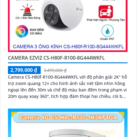
CAMERA EZVIZ CS-H80F-R100-8G444WKFL
2,799,000 ₫
3,499,000 ₫
Camera CS-H80f-R100-8G444WKFL với độ phân giải 2K⁺ hỗ
trợ zoom quang 12× cho hình ảnh sắc nét tầm nhìn hồng
ngoại lên đến 30m và chế độ màu ban đêm trong phạm vi
20m quay xoay 360°, tích hợp đàm thoại hai chiều, còi báo
động và đèn chớp, camera giúp nâng cao an ninh hiệu
quả. Đạt chuẩn IP67 có khả năng chống bụi, nước, đảm
bảo hoạt động ổn định trong mọi điều kiện thời tiết