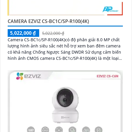
CAMERA EZVIZ CS-BC1C/SP-R100(4K)
5,022,000 ₫
5,022,000 ₫
Camera CS-BC1c/SP-R100(4K)có độ phân giải 8.0 MP chất
lượng hình ảnh siêu sắc nét hỗ trợ xem ban đêm camera
có khả năng Chống Ngược Sáng DWDR Sử dụng cảm biến
hình ảnh CMOS camera CS-BC1c/SP-R100(4K) là một loại
camera giá rẻ với khả năng lưu trữ dữ liệu lên đến 512GB
thông qua khe thẻ nhớ