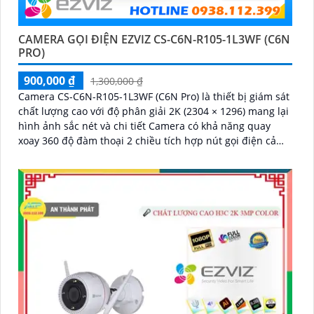
CAMERA GỌI ĐIỆN EZVIZ CS-C6N-R105-1L3WF (C6N
PRO)
900,000 ₫
1,300,000 ₫
Camera CS-C6N-R105-1L3WF (C6N Pro) là thiết bị giám sát
chất lượng cao với độ phân giải 2K (2304 × 1296) mang lại
hình ảnh sắc nét và chi tiết Camera có khả năng quay
xoay 360 độ đàm thoại 2 chiều tích hợp nút gọi điện cảm
ứng tiện lợi giúp bạn dễ dàng tương tác từ xa Ngoài ra
camera còn được trang bị công nghệ phát hiện chuyển
động thông minh tăng cường an ninh cho không gian của
bạn. Loại Camera quan sát Wifi Không Dây CS-C6N-R105-
1L3WF 3