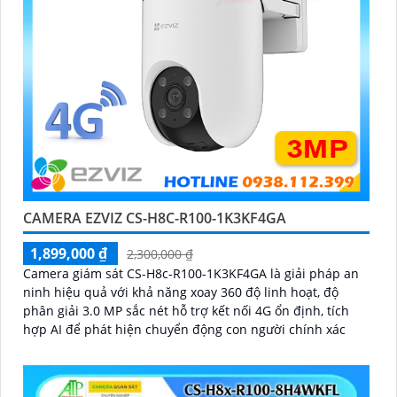
CAMERA EZVIZ CS-H8C-R100-1K3KF4GA
1,899,000 ₫
2,300,000 ₫
Camera giám sát CS-H8c-R100-1K3KF4GA là giải pháp an
ninh hiệu quả với khả năng xoay 360 độ linh hoạt, độ
phân giải 3.0 MP sắc nét hỗ trợ kết nối 4G ổn định, tích
hợp AI để phát hiện chuyển động con người chính xác