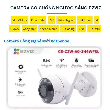
CAMERA CÓ CHỐNG NGƯỢC SÁNG EZVIZ
Mic Và Loa
Dual Light
78°
Hồng Ngoại
Full Color
AI
'
CMOS
Xoay 360
Speed Dome
AI Coding
IP66
3D DNR
Camera Công Nghệ Mới WizSense