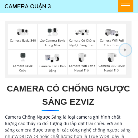
Camera Ezviz 360
Lắp Camera Ezviz
Camera Có Chống
Camera Wifi Full
Trong Nhà
Ngược Sáng Ezviz
Color Ezviz
Camera Ezviz
Camera Wifi Ezviz
Camera 360 Ezviz
Camera Ezviz Báo
Cube
Ngoài Trời
Ngoài Trời
Động
CAMERA CÓ CHỐNG NGƯỢC
SÁNG EZVIZ
Camera Chống Ngược Sáng là loại camera ghi hình chất
lượng cao thấy rõ đối tượng dù lắp đặt trái chiều với ánh
sáng camera được trang bị các công nghệ chống ngược sáng
như WDR,DWDR hoặc chất lượng hơn là True-WDR. đây là