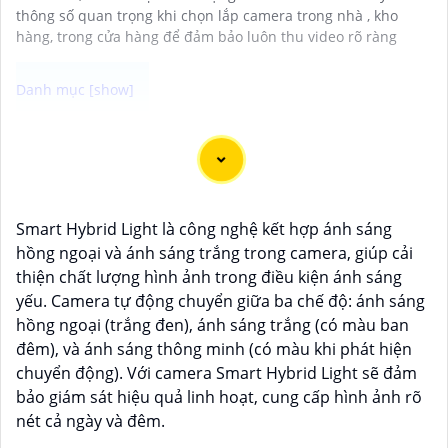
thông số quan trọng khi chọn lắp camera trong nhà , kho
hàng, trong cửa hàng để đảm bảo luôn thu video rõ ràng
Camera Công Nghệ WizSense được trang bị tính năng
nhận diện thông minh, giúp phát hiện và phân biệt
người, phương tiện với độ chính xác cao. Hệ thống có
khả năng tự động phân tích hình ảnh, giảm thiểu cảnh
Smart Hybrid Light là công nghệ kết hợp ánh sáng
báo giả mạo. Ngoài ra, camera còn hỗ trợ quan sát rõ
hồng ngoại và ánh sáng trắng trong camera, giúp cải
nét trong điều kiện ánh sáng yếu nhờ công nghệ
thiện chất lượng hình ảnh trong điều kiện ánh sáng
Starlight và các tính năng này giúp nâng cao hiệu quả
yếu. Camera tự động chuyển giữa ba chế độ: ánh sáng
giám sát và bảo vệ an ninh tốt hơn.
hồng ngoại (trắng đen), ánh sáng trắng (có màu ban
đêm), và ánh sáng thông minh (có màu khi phát hiện
chuyển động). Với camera Smart Hybrid Light sẽ đảm
bảo giám sát hiệu quả linh hoạt, cung cấp hình ảnh rõ
nét cả ngày và đêm.