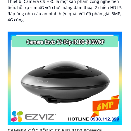
Thiết bị Camera CS-H8C là một sản phẩm công nghệ tiên
tiến, hỗ trợ sim 4G với chức năng đàm thoại 2 chiều HD IP,
đáp ứng nhu cầu an ninh hiệu quả. Với độ phân giải 3MP,
4G cùng...
CAMERA GÓC RỘNG CS-E4P-R100-8C6WKF