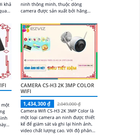
ới khả
ninh thông minh, thuộc dòng
qua
camera được sản xuất bởi hãng
nhìn
EZVIZ. Camera này được thiết kế đặc
 giải 4
biệt để đáp ứng...
IFI
CAMERA CS-H3 2K 3MP COLOR
WIFI
1,434,300 ₫
2,049,000 ₫
à một
Camera Wifi CS-H3 2K 3MP Color là
ợng
một loại camera an ninh được thiết
hình
kế để giám sát và ghi lại hình ảnh,
video chất lượng cao. Với độ phân
àng
giải 2K và 3MP, nó cung cấp hình
gia