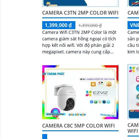
CAMERA C3TN 2MP COLOR WIFI
CAM
1,399,000 ₫
VN
1,399,000 ₫
Camera Wifi C3TN 2MP Color là một
Came
camera giám sát hồng ngoại có tích
sản p
hợp kết nối wifi. Với độ phân giải 2
cầu t
megapixel, camera này cung cấp
kim l
hình ảnh rõ nét và chất lượng cao
chắn và đ
hình 
camer
tiết
CAM
CAMERA C8C 5MP COLOR WIFI
WIFI