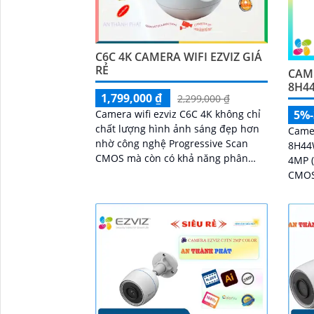
C6C 4K CAMERA WIFI EZVIZ GIÁ
RẺ
CAME
8H4
1,799,000 ₫
2,299,000 ₫
Camera wifi ezviz C6C 4K không chỉ
5%
chất lượng hình ảnh sáng đẹp hơn
Came
nhờ công nghệ Progressive Scan
8H44W
CMOS mà còn có khả năng phân
4MP (
biệt người và động vật đặc biệt được
CMOS 
trang bị công...
kính 2.
đêm I