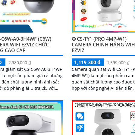
-C6W-A0-3H4WF (C6W)
✪ CS-TY1 (PRO 4MP-W1)
RA WIFI EZVIZ CHỨC
CAMERA CHÍNH HÃNG WIF
G CAO CẤP
EZVIZ
Đ
1,119,300 ₫
2,980,000 ₫
1,599,000 ₫
ra giám sát CS-C6W-A0-3H4WF
Camera quan sát Wifi CS-TY1 (
 là một sản phẩm giá rẻ nhưng
4MP-W1) là một sản phẩm cam
đến chất lượng hình ảnh sắc
quan sát chất lượng cao được t
i độ phân giải Ultra 2k. Với
hợp với công nghệ AI tiên tiến. Điể
 năng thông minh như Hồng
nổi bật của sản phẩm này là k
 Smart IR, bạn có thể quan sát
năng chống...
ng ngay cả trong điều kiện ánh
 yếu