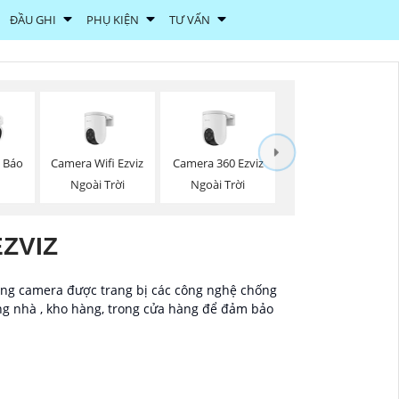
ĐẦU GHI
PHỤ KIỆN
TƯ VẤN
Camera Wifi Ezviz
Camera 360 Ezviz
z Báo
Ngoài Trời
Ngoài Trời
ZVIZ
sáng camera được trang bị các công nghệ chống
g nhà , kho hàng, trong cửa hàng để đảm bảo