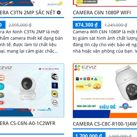
ERA C3TN 2MP SẮC NÉT ❂
CAMERA C6N 1080P WIFI
Đ
874,300 ₫
2,095,000 ₫
1,249,000 ₫
ra An Ninh C3TN 2MP là một
Camera Wifi C6N 1080P là một 
hẩm camera thiết kế dạng bán
bị giám sát hình ảnh chất lượn
inh tế, được làm từ chất liệu
đáng tin cậy cho việc bảo vệ ng
oại, mang lại cảm giác chắc
nhà hoặc văn phòng của bạn. Với
ẳng cấp. Với công nghệ
chất lượng hình ảnh 1080P sắc 
ảnh sắc nét Full HD 1080P,
bạn...
a giúp quan sát rõ ràng và chi
ERA CS-C6N-A0-1C2WFR
CAMERA CS-C8C-R100-1J4W
1,700,000 ₫
1,900,000 ₫