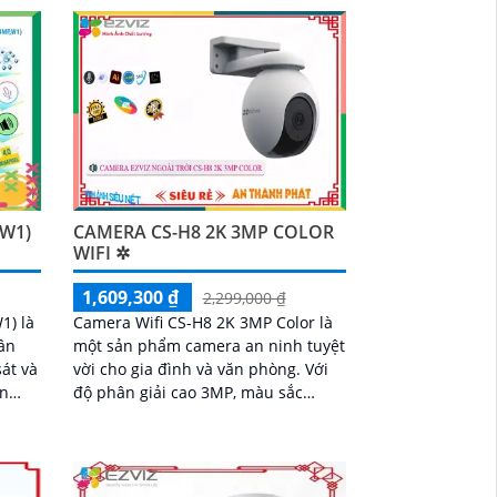
ảnh sắc nét và chi tiết, đảm bảo bạn
nhà
có thể nhìn rõ từng chi tiết
,W1)
CAMERA CS-H8 2K 3MP COLOR
WIFI ✲
1,609,300 ₫
2,299,000 ₫
1) là
Camera Wifi CS-H8 2K 3MP Color là
ân
một sản phẩm camera an ninh tuyệt
sát và
vời cho gia đình và văn phòng. Với
ăn
độ phân giải cao 3MP, màu sắc
 công
trung thực và khả năng quan sát
ban đêm, nó giúp bạn theo dõi và
ghi lại mọi chi tiết một cách rõ ràng
và chính xác