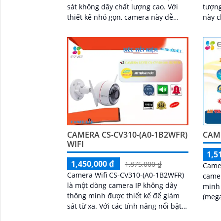
sát không dây chất lượng cao. Với
tượng. Với độ phân giải ca
thiết kế nhỏ gọn, camera này dễ
này c
dàng được lắp đặt ở nhiều vị trí
sắc n
khác nhau trong ngôi nhà hoặc văn
phòng
CAMERA CS-CV310-(A0-1B2WFR)
CAME
WIFI
1,5
1,450,000 ₫
1,875,000 ₫
Camer
Camera Wifi CS-CV310-(A0-1B2WFR)
camer
là một dòng camera IP không dây
minh 
thông minh được thiết kế để giám
(megapixel). V
sát từ xa. Với các tính năng nổi bật
Wifi,
như độ phân giải cao, khả năng
kiểm 