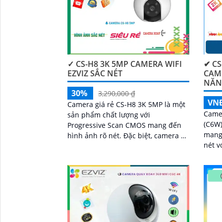
✓ CS-H8 3K 5MP CAMERA WIFI
✔ CS
EZVIZ SẮC NÉT
CAME
NĂN
30%
3,290,000 ₫
VN
Camera giá rẻ CS-H8 3K 5MP là một
Came
sản phẩm chất lượng với
'
(C6W)
Progressive Scan CMOS mang đến
mang 
hình ảnh rõ nét. Đặc biệt, camera có
nét vớ
chất lượng hình ảnh ban đêm với
tính
khả năng quan sát tối đa 30m bằng
Ngoại
công nghệ Hồng Ngoại
rõ rà
sáng