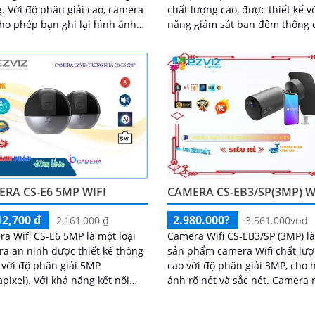
o, camera
chất lượng cao, được thiết kế v
ho phép bạn ghi lại hình ảnh
năng giám sát ban đêm thông 
ét và chi tiết
công nghệ hồng ngoại có tầm 
xa lên đến 10m. Với độ phân
RA CS-E6 5MP WIFI
CAMERA CS-EB3/SP(3MP) W
12,700 ₫
2.980.000?
2,161,000 ₫
3.561.000vnd
a Wifi CS-E6 5MP là một loại
Camera Wifi CS-EB3/SP (3MP) l
a an ninh được thiết kế thông
sản phẩm camera Wifi chất lư
với độ phân giải 5MP
cao với độ phân giải 3MP, cho 
ới khả năng kết nối
ảnh rõ nét và sắc nét. Camera này
 bạn có thể dễ dàng theo dõi và
được thiết kế nhỏ gọn và dễ d
soát từ xa bằng smartphone
lắp đặt trong các khu vực như 