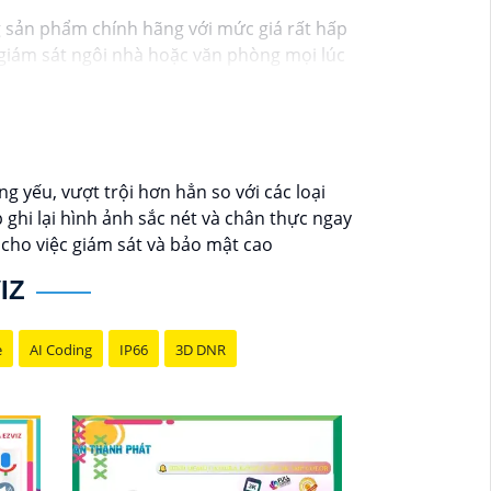
g sản phẩm chính hãng với mức giá rất hấp
ạn giám sát ngôi nhà hoặc văn phòng mọi lúc
 theo dõi mọi hoạt động một cách dễ dàng.
y hôm nay!"
g yếu, vượt trội hơn hẳn so với các loại
hi lại hình ảnh sắc nét và chân thực ngay
 cho việc giám sát và bảo mật cao
IZ
e
AI Coding
IP66
3D DNR