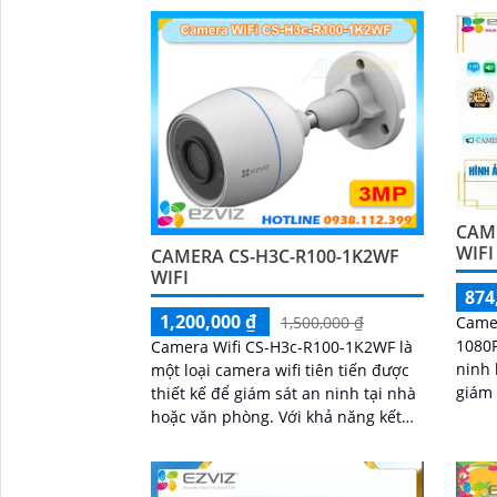
quan sát ban...
hoặc 
CAME
WIFI
CAMERA CS-H3C-R100-1K2WF
WIFI
874
1,200,000 ₫
Camer
1,500,000 ₫
1080P
Camera Wifi CS-H3c-R100-1K2WF là
ninh 
một loại camera wifi tiên tiến được
giám 
thiết kế để giám sát an ninh tại nhà
phòng
hoặc văn phòng. Với khả năng kết
khác. Với độ phân giải Full 
nối wifi, camera này cho phép người
1080P
dùng truy cập và kiểm soát từ xa
và ch
thông qua mạng internet