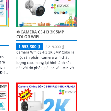
❇ CAMERA CS-H3 3K 5MP
I
COLOR WIFI
1,553,300 ₫
2,219,000 ₫
Camera Wifi CS-H3 3K 5MP Color là
Pro
một sản phẩm camera wifi chất
era
lượng cao, mang lại hình ảnh sắc
ích
nét với độ phân giải 3K và 5MP. Với
m
khả năng kết nối không dây, người
hả
dùng có thể dễ dàng giám sát từ xa
qua điện thoại di động