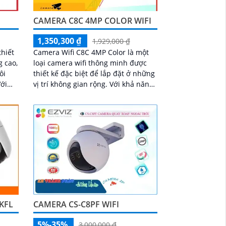
CAMERA C8C 4MP COLOR WIFI
1,350,300 ₫
1,929,000 ₫
thiết
Camera Wifi C8C 4MP Color là một
g cao,
loại camera wifi thông minh được
ôi
thiết kế đặc biệt để lắp đặt ở những
vị trí không gian rộng. Với khả năng
nét,
xoay 360 độ, nó cho phép người
dùng quan sát toàn cảnh một không
gian một cách dễ dàng
KFL
CAMERA CS-C8PF WIFI
5%-35%
3,000,000 ₫