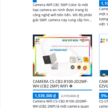
1,1
Camera Wifi C8C 5MP Color là một
Came
loại camera an ninh được trang bị
một 
công nghệ wifi tiên tiến. Với độ phân
lượng
giải 5MP, camera này cung cấp hình
việt. Với chất lượng hình ảnh Full HD
ảnh rõ nét và sắc nét, cho phép
1080
người dùng quan sát chi tiết các vụ
minh
việc xảy ra trong khoảng cách xa
bạn h
ngày
CAMERA CS-CB2-R100-2D2WF-
CAME
WH (CB2 2MP) WIFI ❇
EZVI
1,539,300 ₫
5%
2,199,000 ₫
Camera Wifi CS-CB2-R100-2D2WF-
CS-CP
WH (CB2 2MP) là một camera quan
camer