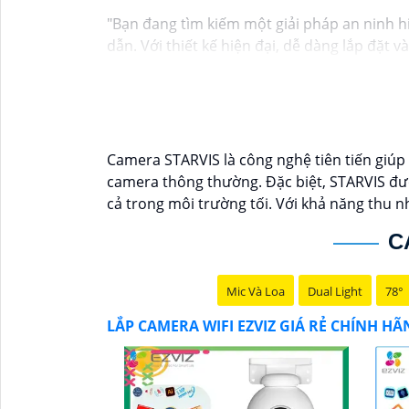
"Bạn đang tìm kiếm một giải pháp an ninh h
dẫn. Với thiết kế hiện đại, dễ dàng lắp đặt 
mọi nơi chỉ bằng một chiếc điện thoại thôn
Không chỉ vậy, sản phẩm cũng mang lại chất
Đừng bỏ lỡ cơ hội sở hữu Camera Wifi Ezviz 
Hy vọng đoạn văn trên sẽ giúp bạn trong việ
Camera STARVIS là công nghệ tiên tiến giúp 
camera thông thường. Đặc biệt, STARVIS đư
cả trong môi trường tối. Với khả năng thu 
C
Mic Và Loa
Dual Light
78°
LẮP CAMERA WIFI EZVIZ GIÁ RẺ CHÍNH H