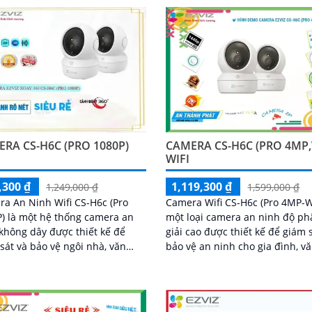
máy tính
đình, văn phòng, cửa hàng và 
kho
RA CS-H6C (PRO 1080P)
CAMERA CS-H6C (PRO 4MP
WIFI
,300 ₫
1,119,300 ₫
1,249,000 ₫
1,599,000 ₫
a An Ninh Wifi CS-H6c (Pro
Camera Wifi CS-H6c (Pro 4MP-W
) là một hệ thống camera an
một loại camera an ninh độ ph
không dây được thiết kế để
giải cao được thiết kế để giám 
sát và bảo vệ ngôi nhà, văn
bảo vệ an ninh cho gia đình, v
, cửa hàng và các khu vực
phòng, cửa hàng hoặc khu vực
HD
cộng. ...
, nó cung cấp hình ảnh sắc nét
ất lượng cao