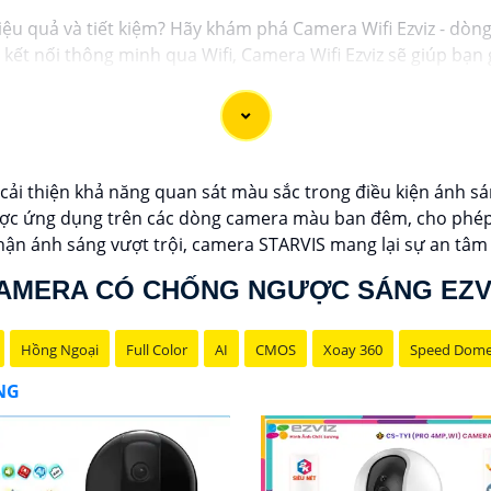
iệu quả và tiết kiệm? Hãy khám phá Camera Wifi Ezviz - dòn
và kết nối thông minh qua Wifi, Camera Wifi Ezviz sẽ giúp b
g minh.
 lượng hình ảnh sắc nét và độ phân giải cao, cho phép bạn
giá rẻ chính hãng để bảo vệ tài sản và gia đình của bạn nga
c giới thiệu sản phẩm Camera Wifi Ezviz.
cải thiện khả năng quan sát màu sắc trong điều kiện ánh sán
ợc ứng dụng trên các dòng camera màu ban đêm, cho phép g
nhận ánh sáng vượt trội, camera STARVIS mang lại sự an tâm
AMERA CÓ CHỐNG NGƯỢC SÁNG EZV
Hồng Ngoại
Full Color
AI
CMOS
Xoay 360
Speed Dom
ÃNG