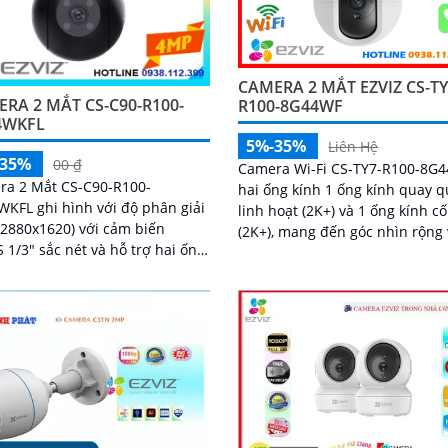
CAMERA 2 MẮT EZVIZ CS-TY
RA 2 MẮT CS-C90-R100-
R100-8G44WF
4WKFL
5%-35%
Liên Hệ
-35%
00 ₫
Camera Wi-Fi CS-TY7-R100-8G
ra 2 Mắt CS-C90-R100-
hai ống kính 1 ống kính quay q
KFL ghi hình với độ phân giải
linh hoạt (2K+) và 1 ống kính c
2880x1620) với cảm biến
(2K+), mang đến góc nhìn rộng
1/3" sắc nét và hỗ trợ hai ống
hình ảnh sắc nét. Tích hợp trí tuệ
 8mm và 6mm. Tầm nhìn ban
nhân tạo (AI), camera có thể n
R 30m và ban...
diện chính xác hình dạng con 