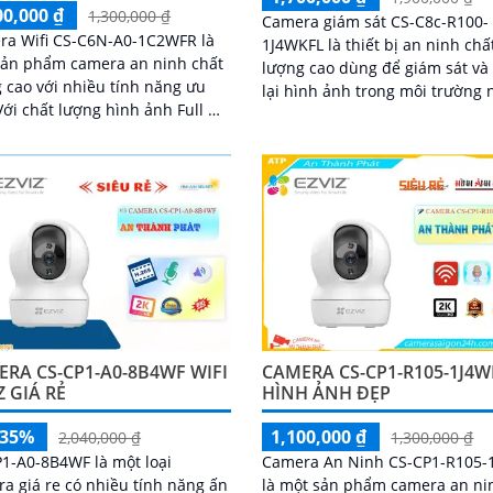
00,000 ₫
1,300,000 ₫
Camera giám sát CS-C8c-R100-
ra Wifi CS-C6N-A0-1C2WFR là
1J4WKFL là thiết bị an ninh chấ
sản phẩm camera an ninh chất
lượng cao dùng để giám sát và
 cao với nhiều tính năng ưu
lại hình ảnh trong môi trường 
trời. Với độ phân giải HD 1080p,
p và khả năng quay đêm thông
camera giám sát này mang đến
, camera này mang đến cho
ảnh sắc nét và chi tiết
ình ảnh sắc nét và rõ ràng cả
 lẫn đêm
RA CS-CP1-A0-8B4WF WIFI
CAMERA CS-CP1-R105-1J4W
Z GIÁ RẺ
HÌNH ẢNH ĐẸP
-35%
1,100,000 ₫
2,040,000 ₫
1,300,000 ₫
1-A0-8B4WF là một loại
Camera An Ninh CS-CP1-R105-
a giá re có nhiều tính năng ấn
là một sản phẩm camera an ni