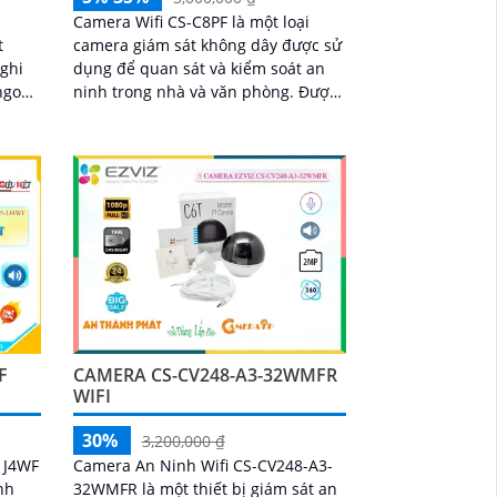
Camera Wifi CS-C8PF là một loại
t
camera giám sát không dây được sử
 ghi
dụng để quan sát và kiểm soát an
ngoài
ninh trong nhà và văn phòng. Được
trang bị các tính năng thông minh
 hình
và độ phân...
F
CAMERA CS-CV248-A3-32WMFR
WIFI
30%
3,200,000 ₫
1J4WF
Camera An Ninh Wifi CS-CV248-A3-
nh
32WMFR là một thiết bị giám sát an