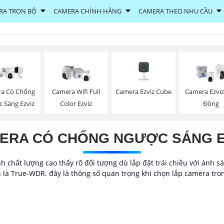
RA TRỌN BỘ
CAMERA CHÍNH HÃNG
CAMERA THEO NHU CẦU
Camera Ezviz Cube
a Có Chống
Camera Wifi Full
Camera Ezvi
 Sáng Ezviz
Color Ezviz
Động
ERA CÓ CHỐNG NGƯỢC SÁNG E
 chất lượng cao thấy rõ đối tượng dù lắp đặt trái chiều với ánh 
 True-WDR. đây là thông số quan trọng khi chọn lắp camera tron