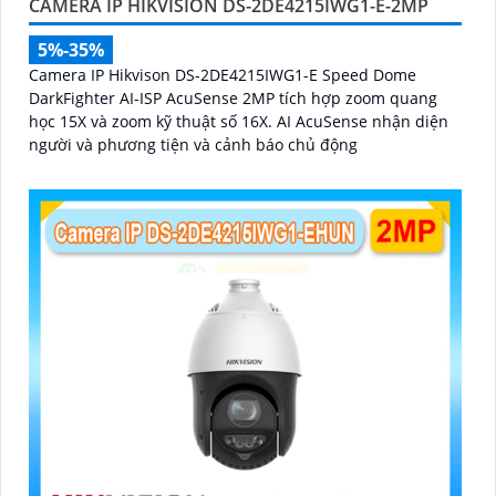
CAMERA IP HIKVISION DS-2DE4215IWG1-E-2MP
5%-35%
Camera IP Hikvison DS-2DE4215IWG1-E Speed Dome
DarkFighter AI-ISP AcuSense 2MP tích hợp zoom quang
học 15X và zoom kỹ thuật số 16X. AI AcuSense nhận diện
người và phương tiện và cảnh báo chủ động