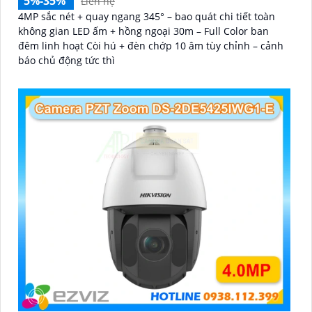
5%-35%
Liên hệ
4MP sắc nét + quay ngang 345° – bao quát chi tiết toàn
không gian LED ấm + hồng ngoại 30m – Full Color ban
đêm linh hoạt Còi hú + đèn chớp 10 âm tùy chỉnh – cảnh
báo chủ động tức thì