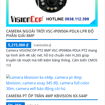
CAMERA NGOÀI TRỜI VSC-IP0950A-PDLK-LPR ĐỘ
PHÂN GIẢI 8MP
5,215,000 ₫
7,450,000 ₫
Camera VISIONCOP PTZ 8MP VSC-IP0980A-PDLK-PTZ mang
lại hình ảnh 4K sắc nét, hỗ trợ chuẩn nén H.265 giúp
truyền tải mượt mà tiết kiệm băng thông. Cảm biến CMOS
1/2
CAMERA PT ỐP TRẦN 4MP KBVISION KX-S44P