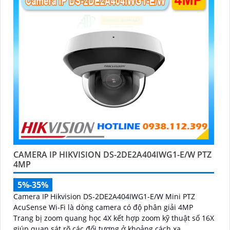
CAMERA IP HIKVISION DS-2DE2A404IWG1-E/W PTZ
4MP
5%-35%
Camera IP Hikvision DS-2DE2A404IWG1-E/W Mini PTZ
AcuSense Wi-Fi là dòng camera có độ phân giải 4MP
Trang bị zoom quang học 4X kết hợp zoom kỹ thuật số 16X
giúp quan sát rõ các đối tượng ở khoảng cách xa