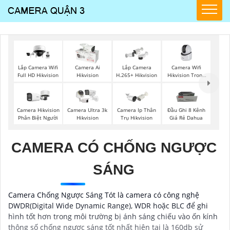
Camera Wifi
Lắp Camera Wifi
Camera Ai
Lắp Camera
Hikvision Trong
Full HD Hikvision
Hikvision
H.265+ Hikvision
Nhà
Camera Hikvision
Camera Ultra 3k
Camera Ip Thân
Đầu Ghi 8 Kênh
Phân Biệt Người
Hikvision
Trụ Hikvision
Giá Rẻ Dahua
CAMERA CÓ CHỐNG NGƯỢC
SÁNG
Camera Chống Ngược Sáng Tót là camera có công nghệ
DWDR(Digital Wide Dynamic Range), WDR hoặc BLC để ghi
hình tốt hơn trong môi trường bị ánh sáng chiếu vào ốn kính
thông số chống ngược sáng tốt nhất hiện tại là 160db sử