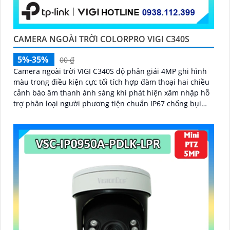
CAMERA NGOÀI TRỜI COLORPRO VIGI C340S
5%-35%
00 ₫
Camera ngoài trời VIGI C340S độ phân giải 4MP ghi hình
màu trong điều kiện cực tối tích hợp đàm thoại hai chiều
cảnh báo âm thanh ánh sáng khi phát hiện xâm nhập hỗ
trợ phân loại người phương tiện chuẩn IP67 chống bụi
nước lưu trữ qua thẻ nhớ 256GB hoặc NVR quản lý bằng
VIGI App