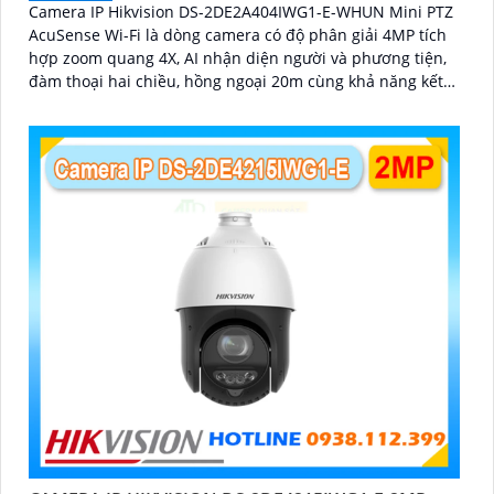
Camera IP Hikvision DS-2DE2A404IWG1-E-WHUN Mini PTZ
AcuSense Wi-Fi là dòng camera có độ phân giải 4MP tích
hợp zoom quang 4X, AI nhận diện người và phương tiện,
đàm thoại hai chiều, hồng ngoại 20m cùng khả năng kết
nối không dây linh hoạt cho hệ thống giám sát hiện đại