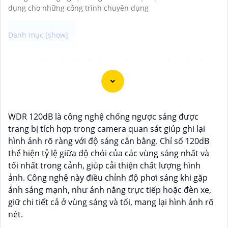
dụng cho những công trình chuyên dụng
Camera Công Nghệ WizSense được trang bị tính năng
nhận diện thông minh, giúp phát hiện và phân biệt
người, phương tiện với độ chính xác cao. Hệ thống có
khả năng tự động phân tích hình ảnh, giảm thiểu cảnh
báo giả mạo. Ngoài ra, camera còn hỗ trợ quan sát rõ
WDR 120dB là công nghệ chống ngược sáng được
nét trong điều kiện ánh sáng yếu nhờ công nghệ
trang bị tích hợp trong camera quan sát giúp ghi lại
Starlight và các tính năng này giúp nâng cao hiệu quả
hình ảnh rõ ràng với độ sáng cân bằng. Chỉ số 120dB
giám sát và bảo vệ an ninh tốt hơn.
thể hiện tỷ lệ giữa độ chói của các vùng sáng nhất và
tối nhất trong cảnh, giúp cải thiện chất lượng hình
ảnh. Công nghệ này điều chỉnh độ phơi sáng khi gặp
ánh sáng mạnh, như ánh nắng trực tiếp hoặc đèn xe,
giữ chi tiết cả ở vùng sáng và tối, mang lại hình ảnh rõ
nét.