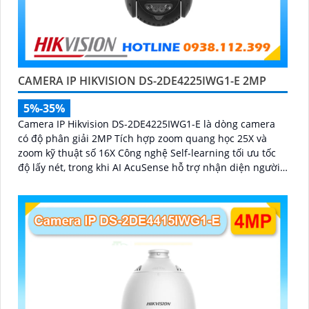
CAMERA IP HIKVISION DS-2DE4225IWG1-E 2MP
5%-35%
Camera IP Hikvision DS-2DE4225IWG1-E là dòng camera
có độ phân giải 2MP Tích hợp zoom quang học 25X và
zoom kỹ thuật số 16X Công nghệ Self-learning tối ưu tốc
độ lấy nét, trong khi AI AcuSense hỗ trợ nhận diện người
và phương tiện, chụp tối đa 5 khuôn mặt đồng thời