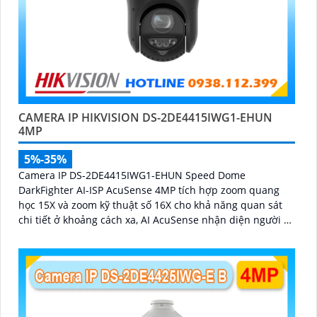
CAMERA IP HIKVISION DS-2DE4415IWG1-EHUN
4MP
5%-35%
Camera IP DS-2DE4415IWG1-EHUN Speed Dome
DarkFighter AI-ISP AcuSense 4MP tích hợp zoom quang
học 15X và zoom kỹ thuật số 16X cho khả năng quan sát
chi tiết ở khoảng cách xa, AI AcuSense nhận diện người và
phương tiện hỗ trợ chụp đồng thời tối đa 5 khuôn mặt